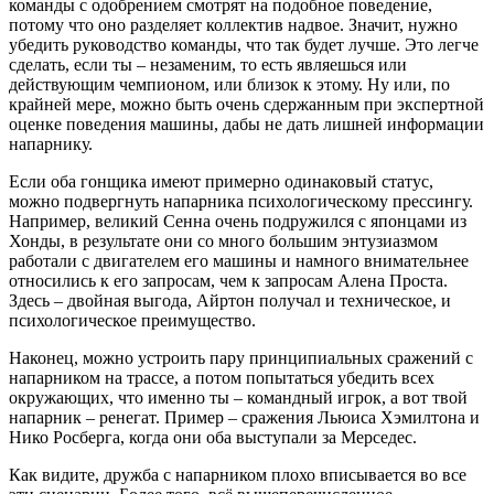
команды с одобрением смотрят на подобное поведение,
потому что оно разделяет коллектив надвое. Значит, нужно
убедить руководство команды, что так будет лучше. Это легче
сделать, если ты – незаменим, то есть являешься или
действующим чемпионом, или близок к этому. Ну или, по
крайней мере, можно быть очень сдержанным при экспертной
оценке поведения машины, дабы не дать лишней информации
напарнику.
Если оба гонщика имеют примерно одинаковый статус,
можно подвергнуть напарника психологическому прессингу.
Например, великий Сенна очень подружился с японцами из
Хонды, в результате они со много большим энтузиазмом
работали с двигателем его машины и намного внимательнее
относились к его запросам, чем к запросам Алена Проста.
Здесь – двойная выгода, Айртон получал и техническое, и
психологическое преимущество.
Наконец, можно устроить пару принципиальных сражений с
напарником на трассе, а потом попытаться убедить всех
окружающих, что именно ты – командный игрок, а вот твой
напарник – ренегат. Пример – сражения Льюиса Хэмилтона и
Нико Росберга, когда они оба выступали за Мерседес.
Как видите, дружба с напарником плохо вписывается во все