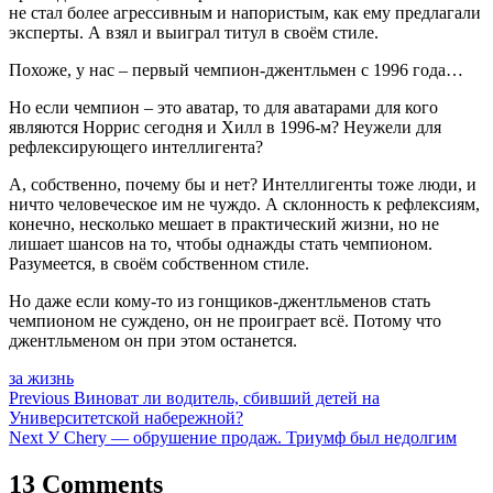
не стал более агрессивным и напористым, как ему предлагали
эксперты. А взял и выиграл титул в своём стиле.
Похоже, у нас – первый чемпион-джентльмен с 1996 года…
Но если чемпион – это аватар, то для аватарами для кого
являются Норрис сегодня и Хилл в 1996-м? Неужели для
рефлексирующего интеллигента?
А, собственно, почему бы и нет? Интеллигенты тоже люди, и
ничто человеческое им не чуждо. А склонность к рефлексиям,
конечно, несколько мешает в практический жизни, но не
лишает шансов на то, чтобы однажды стать чемпионом.
Разумеется, в своём собственном стиле.
Но даже если кому-то из гонщиков-джентльменов стать
чемпионом не суждено, он не проиграет всё. Потому что
джентльменом он при этом останется.
за жизнь
Навигация
Previous
Виноват ли водитель, сбивший детей на
Университетской набережной?
по
Next
У Chery — обрушение продаж. Триумф был недолгим
записям
13 Comments