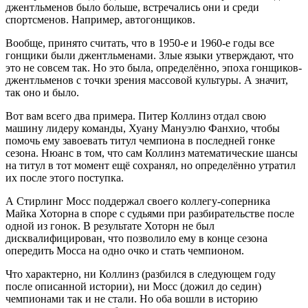
джентльменов было больше, встречались они и среди
спортсменов. Например, автогонщиков.
Вообще, принято считать, что в 1950-е и 1960-е годы все
гонщики были джентльменами. Злые языки утверждают, что
это не совсем так. Но это была, определённо, эпоха гонщиков-
джентльменов с точки зрения массовой культуры. А значит,
так оно и было.
Вот вам всего два примера. Питер Коллинз отдал свою
машину лидеру команды, Хуану Мануэлю Фанхио, чтобы
помочь ему завоевать титул чемпиона в последней гонке
сезона. Нюанс в том, что сам Коллинз математические шансы
на титул в тот момент ещё сохранял, но определённо утратил
их после этого поступка.
А Стирлинг Мосс поддержал своего коллегу-соперника
Майка Хоторна в споре с судьями при разбирательстве после
одной из гонок. В результате Хоторн не был
дисквалифицирован, что позволило ему в конце сезона
опередить Мосса на одно очко и стать чемпионом.
Что характерно, ни Коллинз (разбился в следующем году
после описанной истории), ни Мосс (дожил до седин)
чемпионами так и не стали. Но оба вошли в историю