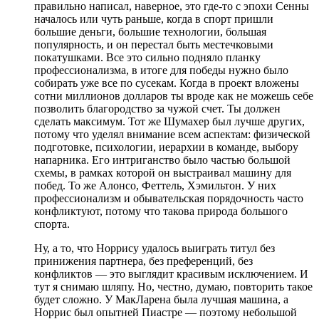
правильно написал, наверное, это где-то с эпохи Сенны
началось или чуть раньше, когда в спорт пришли
большие деньги, большие технологии, большая
популярность, и он перестал быть местечковыми
покатушками. Все это сильно подняло планку
профессионализма, в итоге для победы нужно было
собирать уже все по сусекам. Когда в проект вложены
сотни миллионов долларов ты вроде как не можешь себе
позволить благородство за чужой счет. Ты должен
сделать максимум. Тот же Шумахер был лучше других,
потому что уделял внимание всем аспектам: физической
подготовке, психологии, иерархии в команде, выбору
напарника. Его интриганство было частью большой
схемы, в рамках которой он выстраивал машину для
побед. То же Алонсо, Феттель, Хэмильтон. У них
профессионализм и обывательская порядочность часто
конфликтуют, потому что такова природа большого
спорта.
Ну, а то, что Норрису удалось выиграть титул без
принижения партнера, без преференций, без
конфликтов — это выглядит красивым исключением. И
тут я снимаю шляпу. Но, честно, думаю, повторить такое
будет сложно. У МакЛарена была лучшая машина, а
Норрис был опытней Пиастре — поэтому небольшой