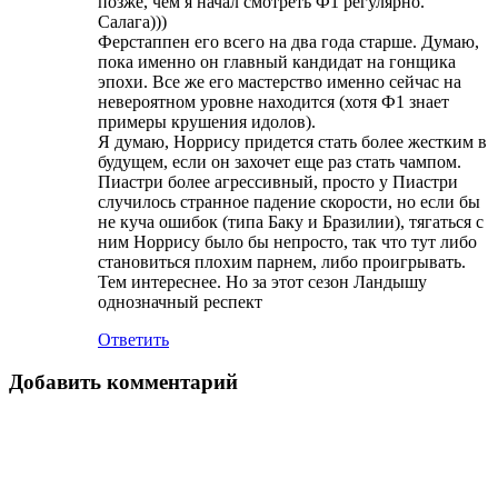
позже, чем я начал смотреть Ф1 регулярно.
Салага)))
Ферстаппен его всего на два года старше. Думаю,
пока именно он главный кандидат на гонщика
эпохи. Все же его мастерство именно сейчас на
невероятном уровне находится (хотя Ф1 знает
примеры крушения идолов).
Я думаю, Норрису придется стать более жестким в
будущем, если он захочет еще раз стать чампом.
Пиастри более агрессивный, просто у Пиастри
случилось странное падение скорости, но если бы
не куча ошибок (типа Баку и Бразилии), тягаться с
ним Норрису было бы непросто, так что тут либо
становиться плохим парнем, либо проигрывать.
Тем интереснее. Но за этот сезон Ландышу
однозначный респект
Ответить
Добавить комментарий