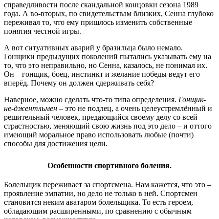
справедливости после скандальной концовки сезона 1989
года. А во-вторых, по свидетельствам близких, Сенна глубоко
переживал то, что ему пришлось изменить собственные
понятия честной игры.
А вот ситуативных аварий у бразильца было немало.
Гонщики предыдущих поколений пытались указывать ему на
то, что это неправильно, но Сенна, казалось, не понимал их.
Он – гонщик, боец, инстинкт и желание победы ведут его
вперёд. Почему он должен сдерживать себя?
Наверное, можно сделать что-то типа определения.
Гонщик-
не-джентльмен
– это не подлец, а очень целеустремлённый и
решительный человек, предающийся своему делу со всей
страстностью, меняющий свою жизнь под это дело – и оттого
имеющий моральное право использовать любые (почти)
способы для достижения цели.
Особенности спортивного боления.
Болельщик переживает за спортсмена. Нам кажется, что это –
проявление эмпатии, но дело не только в ней. Спортсмен
становится неким аватаром болельщика. То есть героем,
обладающим расширенными, по сравнению с обычным