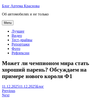
Skip
Блог Артема Краснова
to
Об автомобилях и не только
content
Menu
Лучшее
Видео
Тест-драйвы
Репортажи
Фото
Рефлексии
Может ли чемпионом мира стать
хороший парень? Обсуждаем на
примере нового короля Ф1
Артем
11.12.2025
11.12.2025
Блог
Навигация
Краснов
Previous
Next
по
записям