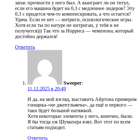
запас прочности у него был. А выиграет ли он титул,
если его машина будет на 0,3 с медленнее лидеров? Эту
0,3 с придется чем-то компенсировать, а что остается?
Удача. Если ее нет — интриги, психологические игры.
Хотя если ты по натуре не интриган, у тебя и не
получится))) Так что за Норриса — чемпиона, который
достойно держался!
Ответить
Sweeper
:
11.12.2025 в 20:49
И да, на мой взгляд, выставить Айртона примером
гонщика-«не джентльмена», да ещё и первого —
таки будет большой натяжкой.
Хотя некоторые элементы у него, конечно, были.
Я бы тогда уж Шумахера взял. Вот этот по всем
статьям подходит.
Ответить