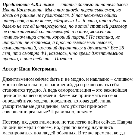
Предисловие А.К.:
ниже — статья давнего читателя блога
Ивана Костромина. Мы с ним иногда переписываемся, но
здесь он раньше не публиковался. У нас несколько общих
интересов, в том числе, «Формула 1». Я знаю, что в России
далеко не все ей интересуются, но в этой статьей разговор
не о технической составляющей, а о том, может ли
чемпионом мира стать хороший парень? Не скотина, не
интриган, не костолом, а просто вменяемый человек,
самокритичный, умеющий дурачиться и дружить? Все 26
лет, что смотрю Ф1, казалось, что время джентльменов
прошло, и вот тебе на… Погнали.
Автор: Иван Костромин.
Джентльменом сейчас быть и не модно, и накладно – слишком
много обязательств, ограничений, да и реализовать себя
становится трудно. А ведь самореализация – это важнейшая
ценность нашего времени. Зачем же принимать на себя
определённую модель поведения, которая даёт лишь
умозрительные дивиденды, зато убытки приносит
совершенно реальные? Правильно, незачем.
Поэтому их, джентльменов, не так легко найти сейчас. Навряд
ли они вымерли совсем, но, судя по всему, научились
маскироваться под людей обычных. В те же времена, когда