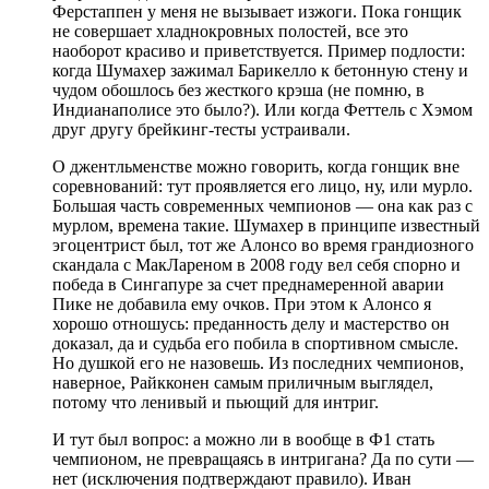
Ферстаппен у меня не вызывает изжоги. Пока гонщик
не совершает хладнокровных полостей, все это
наоборот красиво и приветствуется. Пример подлости:
когда Шумахер зажимал Барикелло к бетонную стену и
чудом обошлось без жесткого крэша (не помню, в
Индианаполисе это было?). Или когда Феттель с Хэмом
друг другу брейкинг-тесты устраивали.
О джентльменстве можно говорить, когда гонщик вне
соревнований: тут проявляется его лицо, ну, или мурло.
Большая часть современных чемпионов — она как раз с
мурлом, времена такие. Шумахер в принципе известный
эгоцентрист был, тот же Алонсо во время грандиозного
скандала с МакЛареном в 2008 году вел себя спорно и
победа в Сингапуре за счет преднамеренной аварии
Пике не добавила ему очков. При этом к Алонсо я
хорошо отношусь: преданность делу и мастерство он
доказал, да и судьба его побила в спортивном смысле.
Но душкой его не назовешь. Из последних чемпионов,
наверное, Райкконен самым приличным выглядел,
потому что ленивый и пьющий для интриг.
И тут был вопрос: а можно ли в вообще в Ф1 стать
чемпионом, не превращаясь в интригана? Да по сути —
нет (исключения подтверждают правило). Иван