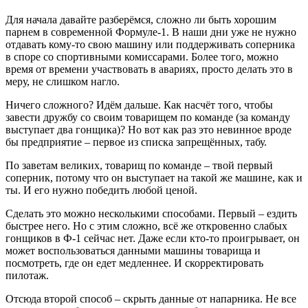
Для начала давайте разберёмся, сложно ли быть хорошим
парнем в современной Формуле-1. В наши дни уже не нужно
отдавать кому-то свою машину или поддерживать соперника
в споре со спортивными комиссарами. Более того, можно
время от времени участвовать в авариях, просто делать это в
меру, не слишком нагло.
Ничего сложного? Идём дальше. Как насчёт того, чтобы
завести дружбу со своим товарищем по команде (за команду
выступает два гонщика)? Но вот как раз это невинное вроде
бы предприятие – первое из списка запрещённых, табу.
По заветам великих, товарищ по команде – твой первый
соперник, потому что он выступает на такой же машине, как и
ты. И его нужно победить любой ценой.
Сделать это можно несколькими способами. Первый – ездить
быстрее него. Но с этим сложно, всё же откровенно слабых
гонщиков в Ф-1 сейчас нет. Даже если кто-то проигрывает, он
может воспользоваться данными машины товарища и
посмотреть, где он едет медленнее. И скорректировать
пилотаж.
Отсюда второй способ – скрыть данные от напарника. Не все