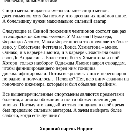
человеком, возможностями.
Спортсмены-не-джентльмены сильнее спортсменов-
джентльменов хотя бы потому, что арсенал их приёмов шире.
А болельщику нужен максимально сильный аватар.
Следующие за Сенной поколения чемпионов состоят как раз
из
гонщиков-не-джентльменов
. У Михаэля Шумахера,
Фернандо Алонсо, Макса Ферстаппена это проявляется более
явно, у Себастьяна Феттеля и Люиса Хэмилтона – менее.
Однако, и в карьере Льюиса, и в карьере Себастьяна были
свои Де Анджелисы. Более того, был у Хэмилтона и свой
Хоторн, только наоборот. Однажды Льюис наврал стюардам,
чтобы финишировавшего перед ним гонщика
дисквалифицировали. Потом вскрылись записи переговоров
по радио, и получилось… Неловко? Нет, всю вину свалили на
гоночного инженера, который и был объявлен крайним.
Все вышеперечисленные спортсмены являются предметами
боления, а иногда обожания и почти обожествления для
многих. Потому что каждый из этих гонщиков в своё время
был предельно сильным аватаром. А зачем выбирать более
слабого, когда есть лучший?
Хороший парень Норрис