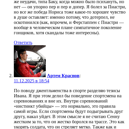
же неудачи, типа Баку, когда можно было психануть, но
нет — он упорно пер и пер и допер. Я болел за Пиастри,
но все же победа Нориса тоже какое-то хорошее чувство
в душе оставляет: именно потому, что дотерпел, не
оскотинился (как, впрочем, и Ферстаппен с Пиастри —
вообще в человеческом плане симпатичное поколение
гонщиков, хотя скандалы тоже интересны).
Ответить
Артем Краснов
:
11.12.2025 в 18:54
По поводу джентльменства в спорте разделяю тезисы
Ивана. Я при этом делил бы поведение спортсмена на
соревнованиях и вне их. Внутри соревнований
«инстинкт убийцы» — это нормально, это правила
самой игры. Если спортсмены будут подыгрывать друг
другу, накал уйдет. В этом смысле я не считаю Сенну
жестким за то, что он жестко боролся на трассе. Это как
укорять солдата, что он стреляет метко. Также как и