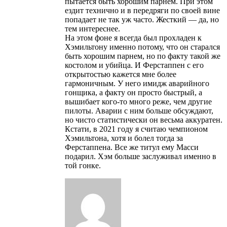
пытается быть хорошим парнем. При этом
ездит технично и в передряги по своей вине
попадает не так уж часто. Жесткий — да, но
тем интереснее.
На этом фоне я всегда был прохладен к
Хэмильтону именно потому, что он старался
быть хорошим парнем, но по факту такой же
костолом и убийца. И Ферстаппен с его
открытостью кажется мне более
гармоничным. У него имидж аварийного
гонщика, а факту он просто быстрый, а
вышибает кого-то много реже, чем другие
пилоты. Аварии с ним больше обсуждают,
но чисто статистически он весьма аккуратен.
Кстати, в 2021 году я считаю чемпионом
Хэмильтона, хотя и болел тогда за
Ферстаппена. Все же титул ему Масси
подарил. Хэм больше заслуживал именно в
той гонке.