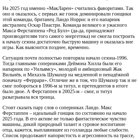
На 2025 год именно «МакЛарен» считались фаворитами. Так
оно и оказалось, с первых же гонок доминировали гонщики
этой команды, британец Ландо Норрис и его напарник
австралиец Оскар Пиастри. Команда великого и ужасного
Макса Ферстаппена «Ред Булл» (да-да, принадлежит
производителям того самого энергетика) не смогла построить
к началу сезона достаточно быструю машину и оказалась вне
игры. Как выяснится позднее, временно.
Ситуация почти полностью повторяла начало сезона-1996.
Тогда главными соперниками Деймона Хилла были его
напарник по «Уильямсу», молодой и амбициозный Жак
Вильнёв, и Михаэль Шумахер на медленной и ненадёжной
поначалу «Феррари». Отличие же в том, что Шумахер так и не
смог побороться в 1996-м за титул, и претендентов в итоге
было двое. А Ферстаппен в 20025-м – смог, и титул
разыгрывала вся троица.
Стоит сказать пару слов о соперниках Ландо. Макс
Ферстаппен – идеальный гонщик по состоянию на начало
2025 года. В его активе не только фантастическое чувство
машины, дикий природный талант и суровое воспитание
отца, кажется, выплавившее из голландца любые слабости.
Список продолжают напористость и агрессивность на трассе,