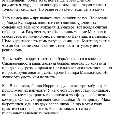
эти сценарии. Более того, всё вышеперечисленное,
разумеется, ухудшает атмосферу в команде, которая состоит не
только из гонщиков. Но разве это важно, если цель велика?
Табу номер два – признавать свои ошибки вслух. По словам
Дэйвида Култхарда, одного из не слишком удачливых
соперников великого Михаэля Шумахера, тот всегда считал
себя правым. Разумеется, это было лишь мнение Михаэля о
самом себе, но именно оно, по мнению Дэйвида, и позволило
Шумахеру завоевать семь титулов чемпиона. Култхард сказал,
что он бы так не смог. Соответственно, и титулов у него –
ровно ноль…
Третье табу – корректность при борьбе «колесо в колесо».
Справедливости ради, жёсткая борьба, нередко до контакта
или до его угрозы – правило не только великих чемпионов, но
и просто хулиганов за рулём, вроде Пастора Мальдонадо. Но –
лучше это уметь, чем не уметь.
Как Вы поняли, Ландо Норрис нарушил все три табу, и даже
продолжает их нарушать. У него есть друзья среди гонщиков,
он не пытается устроить токсичную атмосферу в собственной
команде. Он вслух признаёт свои ошибки. А, например, Макс
Ферстаппен, один из двух соперников Ландо в этом году,
практически непогрешим. Если основываться на его
публичных заявлениях, конечно.