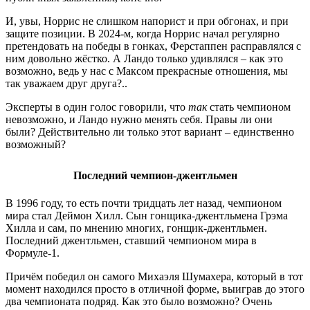
И, увы, Норрис не слишком напорист и при обгонах, и при
защите позиции. В 2024-м, когда Норрис начал регулярно
претендовать на победы в гонках, Ферстаппен расправлялся с
ним довольно жёстко. А Ландо только удивлялся – как это
возможно, ведь у нас с Максом прекрасные отношения, мы
так уважаем друг друга?..
Эксперты в один голос говорили, что
так
стать чемпионом
невозможно, и Ландо нужно менять себя. Правы ли они
были? Действительно ли только этот вариант – единственно
возможный?
Последний чемпион-джентльмен
В 1996 году, то есть почти тридцать лет назад, чемпионом
мира стал Деймон Хилл. Сын гонщика-джентльмена Грэма
Хилла и сам, по мнению многих, гонщик-джентльмен.
Последний джентльмен, ставший чемпионом мира в
Формуле-1.
Причём победил он самого Михаэля Шумахера, который в тот
момент находился просто в отличной форме, выиграв до этого
два чемпионата подряд. Как это было возможно? Очень