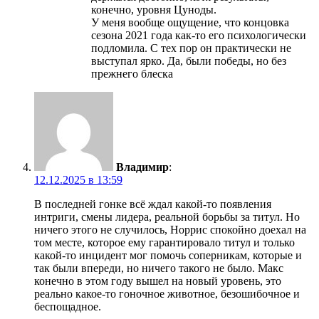
конечно, уровня Цуноды.
У меня вообще ощущение, что концовка
сезона 2021 года как-то его психологически
подломила. С тех пор он практически не
выступал ярко. Да, были победы, но без
прежнего блеска
Владимир
:
12.12.2025 в 13:59
В последней гонке всё ждал какой-то появления
интриги, смены лидера, реальной борьбы за титул. Но
ничего этого не случилось, Норрис спокойно доехал на
том месте, которое ему гарантировало титул и только
какой-то инцидент мог помочь соперникам, которые и
так были впереди, но ничего такого не было. Макс
конечно в этом году вышел на новый уровень, это
реально какое-то гоночное животное, безошибочное и
беспощадное.