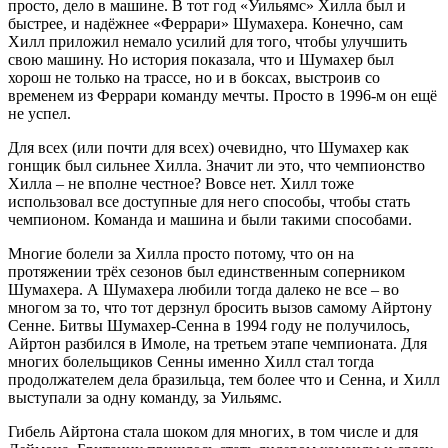
просто, дело в машине. В тот год «Уильямс» Хилла был и
быстрее, и надёжнее «Феррари» Шумахера. Конечно, сам
Хилл приложил немало усилий для того, чтобы улучшить
свою машину. Но история показала, что и Шумахер был
хорош не только на трассе, но и в боксах, выстроив со
временем из Феррари команду мечты. Просто в 1996-м он ещё
не успел.
Для всех (или почти для всех) очевидно, что Шумахер как
гонщик был сильнее Хилла. Значит ли это, что чемпионство
Хилла – не вполне честное? Вовсе нет. Хилл тоже
использовал все доступные для него способы, чтобы стать
чемпионом. Команда и машина и были такими способами.
Многие болели за Хилла просто потому, что он на
протяжении трёх сезонов был единственным соперником
Шумахера. А Шумахера любили тогда далеко не все – во
многом за то, что тот дерзнул бросить вызов самому Айртону
Сенне. Битвы Шумахер-Сенна в 1994 году не получилось,
Айртон разбился в Имоле, на третьем этапе чемпионата. Для
многих болельщиков Сенны именно Хилл стал тогда
продолжателем дела бразильца, тем более что и Сенна, и Хилл
выступали за одну команду, за Уильямс.
Гибель Айртона стала шоком для многих, в том числе и для