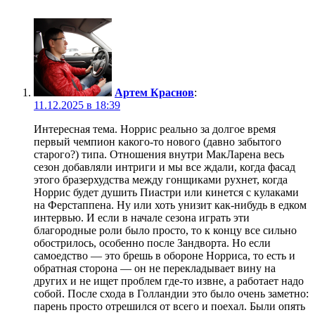
Артем Краснов
:
11.12.2025 в 18:39
Интересная тема. Норрис реально за долгое время
первый чемпион какого-то нового (давно забытого
старого?) типа. Отношения внутри МакЛарена весь
сезон добавляли интриги и мы все ждали, когда фасад
этого бразерхудства между гонщиками рухнет, когда
Норрис будет душить Пиастри или кинется с кулаками
на Ферстаппена. Ну или хоть унизит как-нибудь в едком
интервью. И если в начале сезона играть эти
благородные роли было просто, то к концу все сильно
обострилось, особенно после Зандворта. Но если
самоедство — это брешь в обороне Норриса, то есть и
обратная сторона — он не перекладывает вину на
других и не ищет проблем где-то извне, а работает надо
собой. После схода в Голландии это было очень заметно:
парень просто отрешился от всего и поехал. Были опять