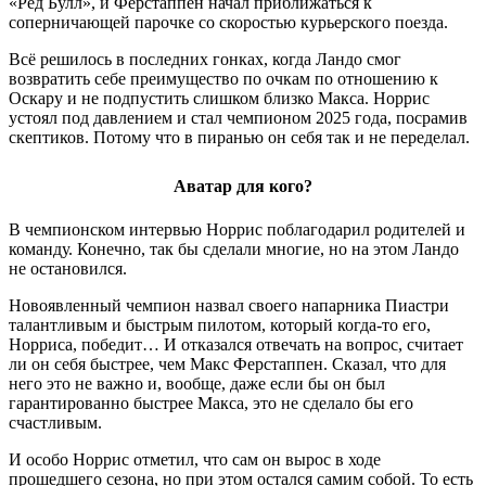
«Ред Булл», и Ферстаппен начал приближаться к
соперничающей парочке со скоростью курьерского поезда.
Всё решилось в последних гонках, когда Ландо смог
возвратить себе преимущество по очкам по отношению к
Оскару и не подпустить слишком близко Макса. Норрис
устоял под давлением и стал чемпионом 2025 года, посрамив
скептиков. Потому что в пиранью он себя так и не переделал.
Аватар для кого?
В чемпионском интервью Норрис поблагодарил родителей и
команду. Конечно, так бы сделали многие, но на этом Ландо
не остановился.
Новоявленный чемпион назвал своего напарника Пиастри
талантливым и быстрым пилотом, который когда-то его,
Норриса, победит… И отказался отвечать на вопрос, считает
ли он себя быстрее, чем Макс Ферстаппен. Сказал, что для
него это не важно и, вообще, даже если бы он был
гарантированно быстрее Макса, это не сделало бы его
счастливым.
И особо Норрис отметил, что сам он вырос в ходе
прошедшего сезона, но при этом остался самим собой. То есть