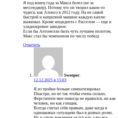
Я под конец года за Макса болел (не за
мессенджер). Потому что он творил какие-то
чудеса, как Алонсо в 2012 году. На не самой
быстрой и капризной машине каждую каплю
выжимал. Кроме инцидента с Расселом — еще и
хладнокровие завидное.
Если бы Антонелли быть чуть лучшим пилотом,
Макс стал бы чемпионом по числу побед)
Ответить
Sweeper
:
12.12.2025 в 15:03
Я из тройки больше симпатизировал
Пиастри, но не так чтобы очень сильно.
Ферстаппен мне никогда не нравился, ни как
человек, ни как гонщик.
Всегда считал себя правым, даже когда в
одинаковых ситуациях был в разных ролях.
Ну и стиль вождения «я тут еду, а вы все