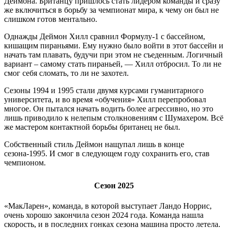
Деймона. Британцу пришлось стать лидером команды и сразу
же включиться в борьбу за чемпионат мира, к чему он был не
слишком готов ментально.
Однажды Деймон Хилл сравнил Формулу-1 с бассейном,
кишащим пираньями. Ему нужно было войти в этот бассейн и
начать там плавать, будучи при этом не съеденным. Логичный
вариант – самому стать пираньей, — Хилл отбросил. То ли не
смог себя сломать, то ли не захотел.
Сезоны 1994 и 1995 стали двумя курсами гуманитарного
университета, и во время «обучения» Хилл перепробовал
многое. Он пытался начать водить более агрессивно, но это
лишь приводило к нелепым столкновениям с Шумахером. Всё
же мастером контактной борьбы британец не был.
Собственный стиль Деймон нащупал лишь в конце
сезона-1995. И смог в следующем году сохранить его, став
чемпионом.
Сезон 2025
«МакЛарен», команда, в которой выступает Ландо Норрис,
очень хорошо закончила сезон 2024 года. Команда нашла
скорость, и в последних гонках сезона машина просто летела.