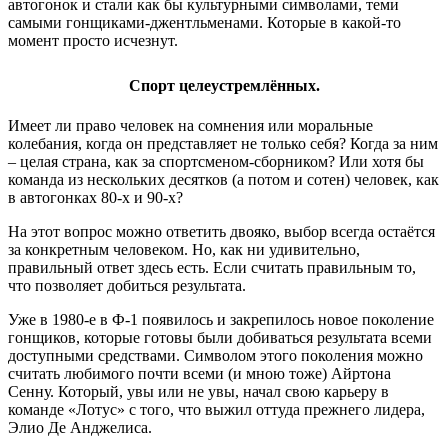
автогонок и стали как бы культурными символами, теми
самыми гонщиками-джентльменами. Которые в какой-то
момент просто исчезнут.
Спорт целеустремлённых.
Имеет ли право человек на сомнения или моральные
колебания, когда он представляет не только себя? Когда за ним
– целая страна, как за спортсменом-сборником? Или хотя бы
команда из нескольких десятков (а потом и сотен) человек, как
в автогонках 80-х и 90-х?
На этот вопрос можно ответить двояко, выбор всегда остаётся
за конкретным человеком. Но, как ни удивительно,
правильный ответ здесь есть. Если считать правильным то,
что позволяет добиться результата.
Уже в 1980-е в Ф-1 появилось и закрепилось новое поколение
гонщиков, которые готовы были добиваться результата всеми
доступными средствами. Символом этого поколения можно
считать любимого почти всеми (и мною тоже) Айртона
Сенну. Который, увы или не увы, начал свою карьеру в
команде «Лотус» с того, что выжил оттуда прежнего лидера,
Элио Де Анджелиса.