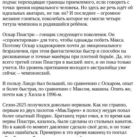
подчас переходящие границы приемлемого, если говорить с
точки зрения нормального человека. Но здесь же речь идёт об
идеальных аватарах, не так ли? И последнее – огромное
желание гоняться, поколебать которое не смогли четыре
титула чемпиона и родившийся ребёнок.
Оскар Пиастри – гонщик следующего поколения. Он
«спроектирован» для того, чтобы однажды побить Макса.
Поэтому Оскар хладнокровен почти до эмоционального
безразличия, при этом фантастически быстр и способен на
рискованные и точные манёвры при плотной борьбе. Да, это
всего третий сезон Пиастри в высшей лиге, и он пока только
учится. Но уровень притязания молодого австралийца уже
сейчас – чемпионский.
В пользу Ландо был больший, по сравнению с Оскаром, опыт
и более быстрая, по сравнению с Максом, машина. Опять же,
почти как у Хилла в 1996-м.
Сезон-2025 получился довольно нервным. Как ни странно,
первым из двух пилотов «МакЛарен» в полосу неудач попал
более опытный Норрис. Британец терял очки, в то время как
нервы Пиастри, казалось, были сделаны из стальных канатов.
Но в какой-то момент давление сделало своё дело, и он тоже
начал ошибаться. Примерно в это время наконец-то поехал