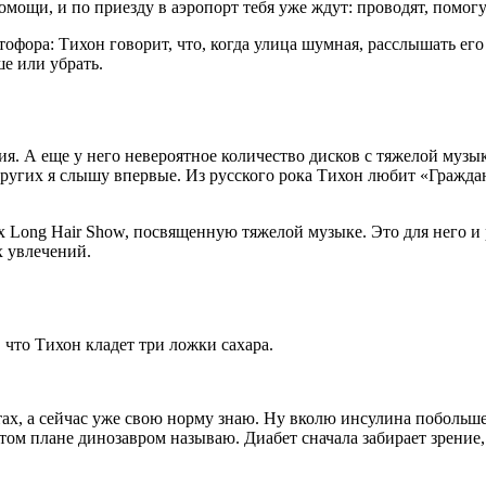
омощи, и по приезду в аэропорт тебя уже ждут: проводят, помогу
офора: Тихон говорит, что, когда улица шумная, расслышать его 
е или убрать.
я. А еще у него невероятное количество дисков с тяжелой музы
 о других я слышу впервые. Из русского рока Тихон любит «Граж
 Long Hair Show, посвященную тяжелой музыке. Это для него и ра
х увлечений.
 что Тихон кладет три ложки сахара.
тах, а сейчас уже свою норму знаю. Ну вколю инсулина побольше
этом плане динозавром называю. Диабет сначала забирает зрение