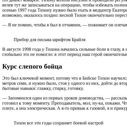
велев тут же записываться на операцию, чтобы избежать полног
осенью 1997 года Тихону нужно было ехать в медцентр Екатер
возможно, оказалось поздно: весной Тихон окончательно перест
— Я не помню, чтобы я был в отчаянии, — пожимает он плечам
Прибор для письма шрифтом Брайля
В августе 1998 года у Тихона начались сильные боли в глазу, в
глобально это не помогло: в этот период наш герой окончатель
Курс слепого бойца
Это был ключевой момент, потому что в Бийске Тихон научилс
метров семи, и нужно было, стоя у одного из них, дойти до вт
бытовые навыки: глажку, стирку, готовку.
— Запомнился один из первых уроков домоводства, — рассказыва
готовил к тому моменту. Преподаватель, мол, ну-ка, покажи. Чт
плите, а она электрическая. А я-то привык к газовой, я и прику
Тихон все эти годы сохраняет боевой настрой