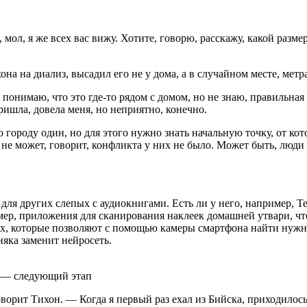
ол, я же всех вас вижу. Хотите, говорю, расскажу, какой размер
 на диализ, высадил его не у дома, а в случайном месте, метра
онимаю, что это где-то рядом с домом, но не знаю, правильная 
ришла, довела меня, но неприятно, конечно.
 городу один, но для этого нужно знать начальную точку, от ко
е может, говорит, конфликта у них не было. Может быть, люди в
я других слепых с аудиокнигами. Есть ли у него, например, Tel
ер, приложения для сканирования наклеек домашней утвари, что
х, которые позволяют с помощью камеры смартфона найти нужны
няка заменит нейросеть.
и — следующий этап
оворит Тихон. — Когда я первый раз ехал из Бийска, приходилось