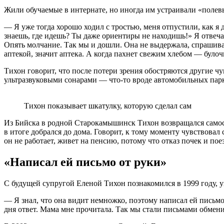
Жили обучаемые в интернате, но иногда им устраивали «полевы
— Я уже тогда хорошо ходил с тростью, меня отпустили, как я 
знаешь, где идешь? Ты даже ориентиры не находишь!» Я отвеча
Опять молчание. Так мы и дошли. Она не выдержала, спрашивает
аптекой, значит аптека. А когда пахнет свежим хлебом — булоч
Тихон говорит, что после потери зрения обостряются другие чу
ультразвуковыми сонарами — что-то вроде автомобильных пар
Тихон показывает шкатулку, которую сделал сам
Из Бийска в родной Старокамышинск Тихон возвращался самост
в итоге добрался до дома. Говорит, к тому моменту чувствова
он не работает, живет на пенсию, потому что отказ почек и пое
«Написал ей письмо от руки»
С будущей супругой Еленой Тихон познакомился в 1999 году, у
— Я знал, что она видит немножко, поэтому написал ей письмо
дня ответ. Мама мне прочитала. Так мы стали письмами обменив