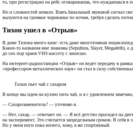
то, при регистрации на рейс оговариваешь, что нуждаешься в п
Но и сложностей немало. Взять банальный звуковой сигнал свет
жалуются на громкое чириканье по ночам, требуя сделать потиш
Тихон ушел в «Отрыв»
В доме Тихона много книг: есть даже многотомная энциклопеди
Какие-то названия мне знакомы (Sepultura, Slayer, Megadeth),
до сих пор храня VHS-кассету с записью.
На интернет-радиостанции «Отрыв» он ведет передачу в рамках
«профессором металлических наук» он стал в силу собственны
Тихон пьет чай с сахаром
В конце мы идем на кухню пить чай, и я с удивлением замечаю,
— Сахарозаменитель? — уточняю я.
— Нет, сахар, — отвечает он. — Я всё детство просидел на дие
на эксперимент. Это считается запредельным сроком. Я себя в 
Но у меня ноги пока ничего, хожу, я же спортивный.