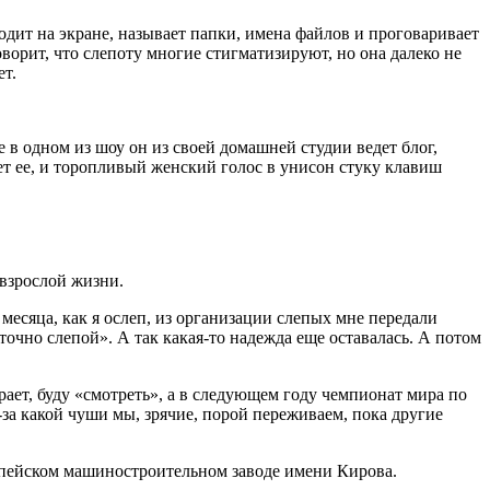
одит на экране, называет папки, имена файлов и проговаривает
ворит, что слепоту многие стигматизируют, но она далеко не
ет.
 в одном из шоу он из своей домашней студии ведет блог,
 ее, и торопливый женский голос в унисон стуку клавиш
 взрослой жизни.
 месяца, как я ослеп, из организации слепых мне передали
точно слепой». А так какая-то надежда еще оставалась. А потом
ает, буду «смотреть», а в следующем году чемпионат мира по
-за какой чуши мы, зрячие, порой переживаем, пока другие
Копейском машиностроительном заводе имени Кирова.