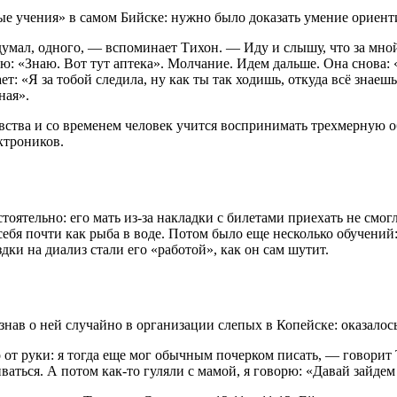
е учения» в самом Бийске: нужно было доказать умение ориентир
думал, одного, — вспоминает Тихон. — Иду и слышу, что за мной
ю: «Знаю. Вот тут аптека». Молчание. Идем дальше. Она снова: 
: «Я за тобой следила, ну как ты так ходишь, откуда всё знаеш
ная».
вства и со временем человек учится воспринимать трехмерную об
ктроников.
оятельно: его мать из-за накладки с билетами приехать не смо
л себя почти как рыба в воде. Потом было еще несколько обучени
здки на диализ стали его «работой», как он сам шутит.
знав о ней случайно в организации слепых в Копейске: оказалос
 от руки: я тогда еще мог обычным почерком писать, — говорит
аться. А потом как-то гуляли с мамой, я говорю: «Давай зайдем