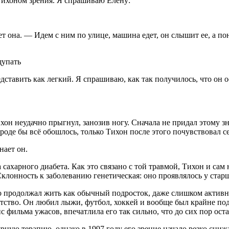
Тихоном зрения. Я спрашиваю Елену:
т она. — Идем с ним по улице, машина едет, он слышит ее, а по
щупать
ставить как легкий. Я спрашиваю, как так получилось, что он о
н неудачно прыгнул, занозив ногу. Сначала не придал этому зна
 вроде бы всё обошлось, только Тихон после этого почувствовал с
нает он.
ахарного диабета. Как это связано с той травмой, Тихон и сам не
клонность к заболеванию генетическая: оно проявлялось у стар
о продолжал жить как обычный подросток, даже слишком активны
етство. Он любил лыжи, футбол, хоккей и вообще был крайне п
с фильма ужасов, впечатлила его так сильно, что до сих пор ост
ную терапию, однако в 1997 году его зрение начало резко снижат