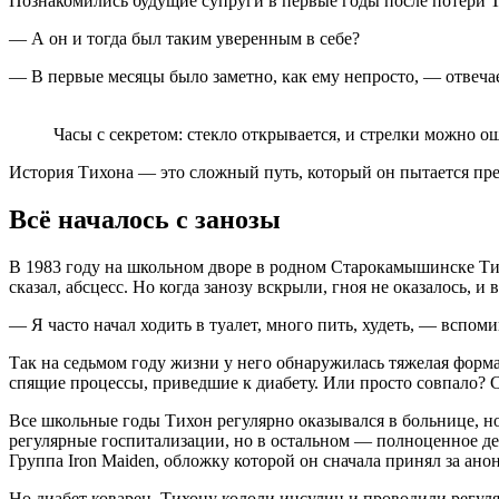
Познакомились будущие супруги в первые годы после потери 
— А он и тогда был таким уверенным в себе?
— В первые месяцы было заметно, как ему непросто, — отвечае
Часы с секретом: стекло открывается, и стрелки можно о
История Тихона — это сложный путь, который он пытается пред
Всё началось с занозы
В 1983 году на школьном дворе в родном Старокамышинске Тихо
сказал, абсцесс. Но когда занозу вскрыли, гноя не оказалось, и
— Я часто начал ходить в туалет, много пить, худеть, — вспоми
Так на седьмом году жизни у него обнаружилась тяжелая форма с
спящие процессы, приведшие к диабету. Или просто совпало? С
Все школьные годы Тихон регулярно оказывался в больнице, н
регулярные госпитализации, но в остальном — полноценное д
Группа Iron Maiden, обложку которой он сначала принял за анон
Но диабет коварен. Тихону кололи инсулин и проводили регуляр