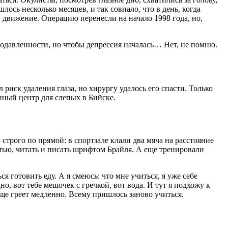
ось несколько месяцев, и так совпало, что в день, когда
 движение. Операцию перенесли на начало 1998 года, но,
подавленности, но чтобы депрессия началась… Нет, не помню.
 риск удаления глаза, но хирургу удалось его спасти. Только
онный центр для слепых в Бийске.
трого по прямой: в спортзале клали два мяча на расстояние
остью, читать и писать шрифтом Брайля. А еще тренировали
 готовить еду. А я смеюсь: что мне учиться, я уже себе
о, вот тебе мешочек с гречкой, вот вода. И тут я подхожу к
 еще греет медленно. Всему пришлось заново учиться.