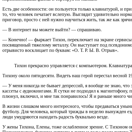
Есть две особенности: он пользуется только клавиатурой, и пр
то, что человек печатает вслепую. Выглядит удивительно норма
приговор, просто с ней нужно научиться жить, так же как зряч
— В интернет вы можете выйти? — спрашиваю.
— Конечно! — фыркает Тихон, переключает на экране сервисы «
посвященный тяжелому металлу. Он выступает под псевдонимо
отрывисто восклицает по буквам: «О. Т. Р. Ы. В. Отрыв».
Тихон прекрасно управляется с компьютером. Клавиатур
Тихону около пятидесяти. Видеть наш герой перестал весной 199
— У меня никогда не бывает депрессий, я вообще не знаю, что 
кассеты с аудиокнигами. Я сутки не подходил к магнитофону, п
плюнул, включил, и мне так понравилось! Я и раньше много чи
В жизни слишком много интересного, чтобы предаваться унынию
футболу. Для человека, который трижды в неделю вынужден езди
люди умудряются находить радость буквально везде.
У жены Тихона, Елены, тоже ослабленное зрение. С Тихоном о