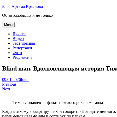
Skip
Блог Артема Краснова
to
Об автомобилях и не только
content
Menu
Лучшее
Видео
Тест-драйвы
Репортажи
Фото
Рефлексии
Blind man. Вдохновляющая история Ти
Артем
09.01.2026
Блог
Навигация
Краснов
Previous
Next
по
записям
Тихон Лопашев — фанат тяжелого рока и металла
Когда я захожу в квартиру, Тихон говорит: «Погодите немного
переименовывая файлы и сортируя по папкам.