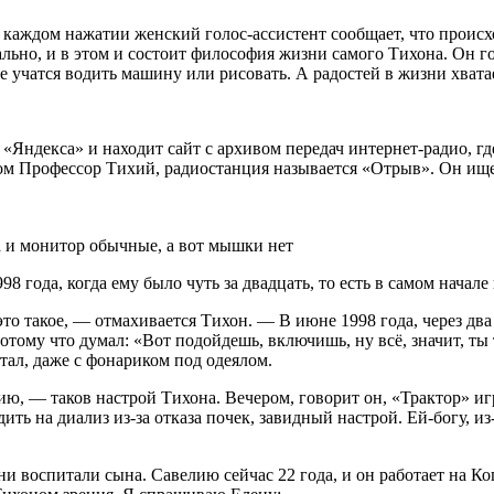
и каждом нажатии женский голос-ассистент сообщает, что происх
льно, и в этом и состоит философия жизни самого Тихона. Он го
ие учатся водить машину или рисовать. А радостей в жизни хвата
Яндекса» и находит сайт с архивом передач интернет-радио, где
м Профессор Тихий, радиостанция называется «Отрыв». Он ищет
а и монитор обычные, а вот мышки нет
8 года, когда ему было чуть за двадцать, то есть в самом начале
это такое, — отмахивается Тихон. — В июне 1998 года, через два
отому что думал: «Вот подойдешь, включишь, ну всё, значит, ты 
тал, даже с фонариком под одеялом.
, — таков настрой Тихона. Вечером, говорит он, «Трактор» игр
ть на диализ из-за отказа почек, завидный настрой. Ей-богу, из
ни воспитали сына. Савелию сейчас 22 года, и он работает на 