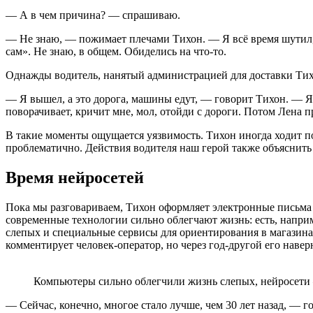
— А в чем причина? — спрашиваю.
— Не знаю, — пожимает плечами Тихон. — Я всё время шутил, м
сам». Не знаю, в общем. Обиделись на что-то.
Однажды водитель, нанятый администрацией для доставки Тихона
— Я вышел, а это дорога, машины едут, — говорит Тихон. — Я п
поворачивает, кричит мне, мол, отойди с дороги. Потом Лена п
В такие моменты ощущается уязвимость. Тихон иногда ходит по
проблематично. Действия водителя наш герой также объяснить н
Время нейросетей
Пока мы разговариваем, Тихон оформляет электронные письма дл
современные технологии сильно облегчают жизнь: есть, наприм
слепых и специальные сервисы для ориентирования в магазина
комментирует человек-оператор, но через год-другой его навер
Компьютеры сильно облегчили жизнь слепых, нейросет
— Сейчас, конечно, многое стало лучше, чем 30 лет назад, — г