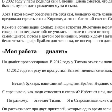
В 2002 году у пары родился сын Савелий. Елена смеется, что 
бывает, путает даты рождения мужа и сына.
Хотя Тихон может обеспечивать себя сам, большую часть хозяй
предложил сделать его на Кировке, а это не ближний свет от С
Как-то в организации слепых Тихон встретил 30-летнюю незряч
совершенно неграмотной: не училась в школе и ничем никогда н
самом центре, потом в другой организации, ближе к дому Ната
бегло читать шрифт Брайля: для человека, не посещавшего даж
«Моя работа — диализ»
Но диабет прогрессировал. В 2012 году у Тихона отказали почк
— С 2012 года ни разу не пропустил! Бывает, менялся сменами,
Ветхий букварь, написанный шрифтом Брайля. Недавно о
Я спрашиваю, как люди относятся к слепым? Избегают или, нао
— По-разному, — отвечает Тихон. — Я в Старокамышинске с детс
Он рассказывает про двух приятелей, которые одно время вели 