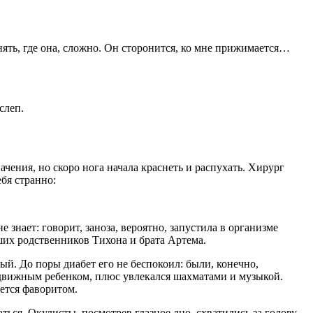
нять, где она, сложно. Он сторонится, ко мне прижимается…
слеп.
чения, но скоро нога начала краснеть и распухать. Хирург
ебя странно:
 знает: говорит, заноза, вероятно, запустила в организме
ших родственников Тихона и брата Артема.
й. До поры диабет его не беспокоил: были, конечно,
одвижным ребенком, плюс увлекался шахматами и музыкой.
ается фаворитом.
ься. Окулисты, посмотрев глазное дно, схватились за голову,