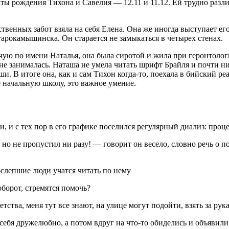
даты рождения Тихона и Савелия — 12.11 и 11.12. Ей трудно раз
ственных забот взяла на себя Елена. Она же иногда выступает е
тарокамышинска. Он старается не замыкаться в четырех стенах.
ую по имени Наталья, она была сиротой и жила при геронтологи
е занималась. Наташа не умела читать шрифт Брайля и почти нич
ши. В итоге она, как и сам Тихон когда-то, поехала в бийский 
е начальную школу, это важное умение.
и, и с тех пор в его графике поселился регулярный диализ: проц
 но не пропустил ни разу! — говорит он весело, словно речь о п
слепшие люди учатся читать по нему
борот, стремятся помочь?
тва, меня тут все знают, на улице могут подойти, взять за рука
себя дружелюбно, а потом вдруг на что-то обиделись и объявили