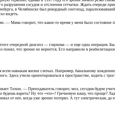
о разрушения сосудов и отслоения сетчатки. Ждать очереди пришл
инбурга, в Челябинске был рекордный снегопад, парализовавший
ал видеть.
и. — Мама говорит, что какое-то время у меня было состояние 
 итоге очередной диагноз — глаукома — и еще одна операция. Был
но понял, что зрение не вернется. Его направили в реабилитаци
я всем навыкам жизни слепых. Например, банальному хождению с
орого. Здесь учили ориентироваться в пространстве, ходить с тр
ет Тихон. — Преподаватель говорит, мол, сегодня будем учиться
о будешь варить? Ну что «что»? Гречневую кашу, что проще? Ладн
ривал от нее, когда уже зрение потерял. А тут электрическая, да