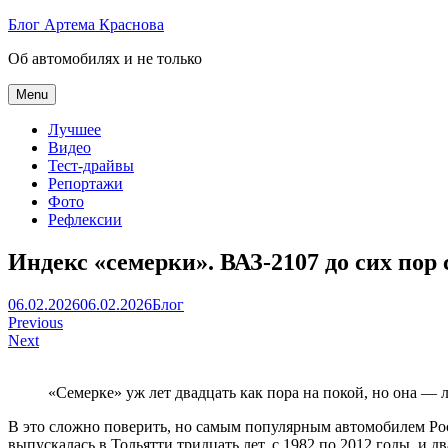
Skip
Блог Артема Краснова
to
Об автомобилях и не только
content
Menu
Лучшее
Видео
Тест-драйвы
Репортажи
Фото
Рефлексии
Индекс «семерки». ВАЗ-2107 до сих по
Артем
06.02.2026
06.02.2026
Блог
Навигация
Краснов
Previous
Next
по
записям
«Семерке» уж лет двадцать как пора на покой, но она — 
В это сложно поверить, но самым популярным автомобилем Рос
выпускалась в Тольятти тридцать лет, с 1982 по 2012 годы, и д