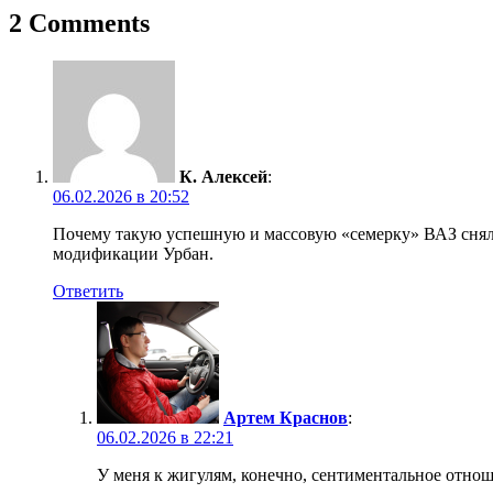
записям
2 Comments
К. Алексей
:
06.02.2026 в 20:52
Почему такую успешную и массовую «семерку» ВАЗ снял 
модификации Урбан.
Ответить
Артем Краснов
:
06.02.2026 в 22:21
У меня к жигулям, конечно, сентиментальное отноше