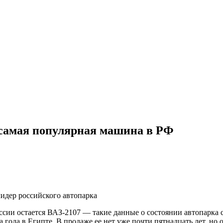
р самая популярная машина в РФ
лидер российского автопарка
сии остается ВАЗ-2107 — такие данные о состоянии автопарка 
ва года в Египте. В продаже ее нет уже почти пятнадцать лет, но