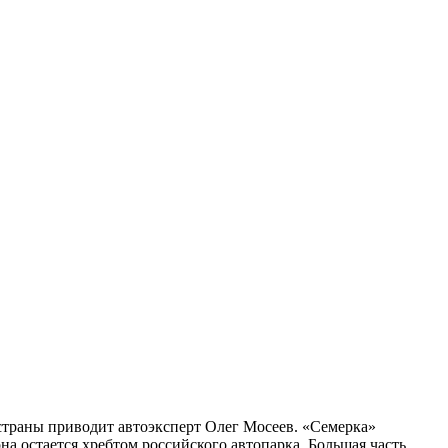
страны приводит автоэксперт Олег Мосеев. «Семерка»
 она остается хребтом российского автопарка. Большая часть