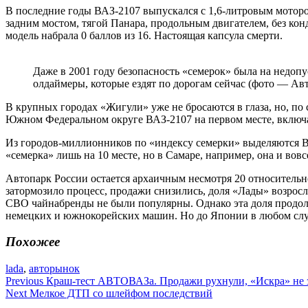
В последние годы ВАЗ-2107 выпускался с 1,6-литровым мотором
задним мостом, тягой Панара, продольным двигателем, без кон
модель набрала 0 баллов из 16. Настоящая капсула смерти.
Даже в 2001 году безопасность «семерок» была на недопу
олдаймеры, которые ездят по дорогам сейчас (фото — Ав
В крупных городах «Жигули» уже не бросаются в глаза, но, по 
Южном Федеральном округе ВАЗ-2107 на первом месте, включая
Из городов-миллионников по «индексу семерки» выделяются Вол
«семерка» лишь на 10 месте, но в Самаре, например, она и вовсе
Автопарк России остается архаичным несмотря 20 относительн
затормозило процесс, продажи снизились, доля «Лады» возросл
СВО чайнабренды не были популярны. Однако эта доля продолжа
немецких и южнокорейских машин. Но до Японии в любом случ
Похожее
lada
,
авторынок
Навигация
Previous
Краш-тест АВТОВАЗа. Продажи рухнули, «Искра» не 
Next
Мелкое ДТП со шлейфом последствий
по