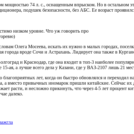
 мощностью 74 л. с., оснащенным впрыском. Но в остальном это
диционера, подушек безопасности, без АБС. Ее возраст проявилс
стимо низком уровне. Что уж говорить про
торевю)
словам Олега Мосеева, искать их нужно в малых городах, поселка
 города вроде Сочи и Астрахань. Лидирует она также в Курган
гоград и Краснодар, где она входит в топ-3 наиболее популярн
 15-ая, а лучше всего дела у Казани, где у ВАЗ-2107 лишь 21 мес
о благоприятных лет, когда он быстро обновлялся и переходил
а, а вместо привычных иномарок пришли китайские. Сейчас их д
ет расти, и несложно прикинуть, что через 4-5 лет процент ки
ае далеко.
зажгла