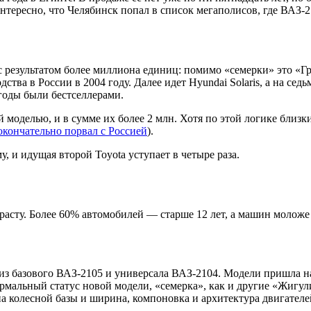
интересно, что Челябинск попал в список мегаполисов, где ВАЗ-2
результатом более миллиона единиц: помимо «семерки» это «Гра
одства в России в 2004 году. Далее идет Hyundai Solaris, а на с
е годы были бестселлерами.
моделью, и в сумме их более 2 млн. Хотя по этой логике близким
окончательно порвал с Россией
).
 и идущая второй Toyota уступает в четыре раза.
зрасту. Более 60% автомобилей — старше 12 лет, а машин моложе
из базового ВАЗ-2105 и универсала ВАЗ-2104. Модели пришла на
рмальный статус новой модели, «семерка», как и другие «Жигул
а колесной базы и ширина, компоновка и архитектура двигателе