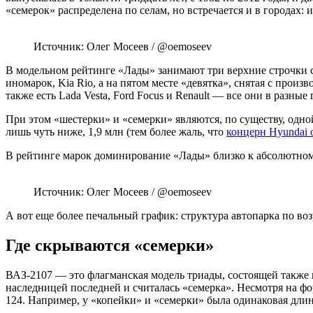
«семерок» распределена по селам, но встречается и в городах: 
Источник: Олег Мосеев / @oemoseev
В модельном рейтинге «Лады» занимают три верхние строчки с 
иномарок, Kia Rio, а на пятом месте «девятка», снятая с произв
также есть Lada Vesta, Ford Focus и Renault — все они в разны
При этом «шестерки» и «семерки» являются, по существу, одной 
лишь чуть ниже, 1,9 млн (тем более жаль, что
концерн Hyundai 
В рейтинге марок доминирование «Лады» близко к абсолютному,
Источник: Олег Мосеев / @oemoseev
А вот еще более печальный график: структура автопарка по во
Где скрываются «семерки»
ВАЗ-2107 — это флагманская модель триады, состоящей также 
наследницей последней и считалась «семерка». Несмотря на фо
124. Например, у «копейки» и «семерки» была одинаковая длин