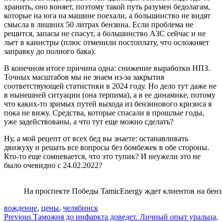
хранить, оно воняет, поэтому такой путь разумен бедолагам,
которые на юга на машине поехали, а большинство не видят
смысла в лишних 50 литрах бензина. Если проблема не
решится, запасы не спасут, а большинство АЗС сейчас и не
льет в канистры (плюс отменили постоплату, что осложняет
заправку до полного бака).
В конечном итоге причина одна: снижение выработки НПЗ.
Точных масштабов мы не знаем из-за закрытия
соответствующей статистики в 2024 году. Но дело тут даже не
в нынешней ситуации (она терпима), а в ее динамике, потому
что каких-то зримых путей выхода из бензинового кризиса я
пока не вижу. Средства, которые спасали в прошлые годы,
уже задействованы, а что тут еще можно сделать?
Ну, а мой рецепт от всех бед вы знаете: останавливать
движуху и решать все вопросы без бомбежек в обе стороны.
Кто-то еще сомневается, что это тупик? И неужели это не
было очевидно с 24.02.2022?
На проспекте Победы TamicEnergy ждет клиентов на бенз 
вождение
,
цены
,
челябинск
Навигация
Previous
Таможня до инфаркта доведет. Личный опыт уральца,