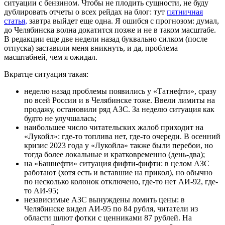
ситуации с бензином. Чтобы не плодить сущности, не буду
дублировать отчеты о всех рейдах на блог: тут
пятничная
статья,
завтра выйдет еще одна. Я ошибся с прогнозом: думал,
до Челябинска волна докатится позже и не в таком масштабе.
В редакции еще две недели назад буквально силком (после
отпуска) заставили меня вникнуть, и да, проблема
масштабней, чем я ожидал.
Вкратце ситуация такая:
неделю назад проблемы появились у «Татнефти», сразу
по всей России и в Челябинске тоже. Ввели лимиты на
продажу, остановили ряд АЗС. За неделю ситуация как
будто не улучшалась;
наибольшее число читательских жалоб приходит на
«Лукойл»: где-то топлива нет, где-то очереди. В осенний
кризис 2023 года у «Лукойла» также были перебои, но
тогда более локальные и кратковременно (день-два);
на «Башнефти» ситуация фифти-фифти: в целом АЗС
работают (хотя есть и вставшие на прикол), но обычно
по несколько колонок отключено, где-то нет АИ-92, где-
то АИ-95;
независимые АЗС вынуждены ломить цены: в
Челябинске видел АИ-95 по 84 рубля, читатели из
области шлют фотки с ценниками 87 рублей. На