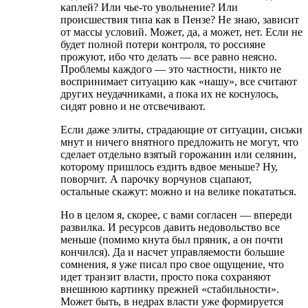
каплей? Или чье-то увольнение? Или
происшествия типа как в Пензе? Не знаю, зависит
от массы условий. Может, да, а может, нет. Если не
будет полной потери контроля, то россияне
прожуют, ибо что делать — все равно неясно.
Проблемы каждого — это частности, никто не
воспринимает ситуацию как «нашу», все считают
других неудачниками, а пока их не коснулось,
сидят ровно и не отсвечивают.
Если даже элиты, страдающие от ситуации, сиськи
мнут и ничего внятного предложить не могут, что
сделает отдельно взятый горожанин или селянин,
которому пришлось ездить вдвое меньше? Ну,
поворчит. А парочку ворчунов сцапают,
остальные скажут: можно и на велике покататься.
Но в целом я, скорее, с вами согласен — впереди
развилка. И ресурсов давить недовольство все
меньше (помимо кнута был пряник, а он почти
кончился). Да и насчет управляемости большие
сомнения, я уже писал про свое ощущение, что
идет транзит власти, просто пока сохраняют
внешнюю картинку прежней «стабильности».
Может быть, в недрах власти уже формируется