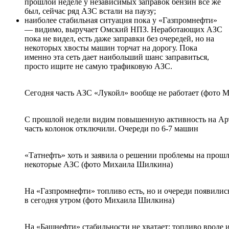
прошлой неделе у независимых заправок бензин все же
был, сейчас ряд АЗС встали на паузу;
наиболее стабильная ситуация пока у «Газпромнефти»
— видимо, выручает Омский НПЗ. Неработающих АЗС
пока не видел, есть даже заправки без очередей, но на
некоторых хвосты машин торчат на дорогу. Пока
именно эта сеть дает наибольший шанс заправиться,
просто ищите не самую трафиковую АЗС.
Сегодня часть АЗС «Лукойл» вообще не работает (фото
С прошлой недели видим повышенную активность на Арти
часть колонок отключили. Очереди по 6-7 машин
«Татнефть» хоть и заявила о решении проблемы на прош
некоторые АЗС (фото Михаила Шилкина)
На «Газпромнефти» топливо есть, но и очереди появились
в сегодня утром (фото Михаила Шилкина)
На «Башнефти» стабильности не хватает: топливо вроде и