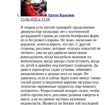
Артем Краснов
:
23.06.2026 в 13:18
В теории есть третий сценарий: продолжение
движухи еще несколько лет с постепенной
деградацией страны до совсем безобразны форм,
но и без резкого взрыва. Не знаю, насколько он
вероятен: хочется верить, что нет. С другой
стороны, россияне, которые «плохих новостей не
читают», уже не раз удивили меня своим
равнодушием, когда выгребали мужиков по
мобилизации, когда заводы стали вставать, когда
их детей в армейке под контракт подводили. Да
даже в аэропортах сидят сутками, обвиняют
авиакомпании и дальше носа не видят. Не
удивлюсь, если и сейчас будет плюс-минус также:
глухой ропот и медленное варение лягушки под
лозунгом «временные трудности, еще немного
потерпеть». Репрессивный аппарат силен, чтобы
пойти против него, россияне должны озвереть в
массе, а не на уровне частных кухонных
недовольств. Является ли бензин той последней