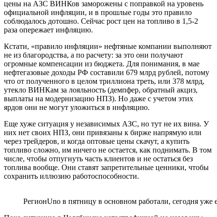
цены на АЗС ВИНКов заморожены с поправкой на уровень
официальной инфляции, и в прошлые годы это правило
соблюдалось дотошно. Сейчас рост цен на топливо в 1,5-2
раза опережает инфляцию.
Кстати, «правило инфляции» нефтяные компании выполняют
не из благородства, а по расчету: за это они получают
огромные компенсации из бюджета. Для понимания, в мае
нефтегазовые доходы РФ составили 679 млрд рублей, потому
что от полученного в целом триллиона треть, или 378 млрд,
утекло ВИНКам за лояльность (демпфер, обратный акциз,
выплаты на модернизацию НПЗ). Но даже с учетом этих
ярдов они не могут уложиться в инфляцию.
Еще хуже ситуация у независимых АЗС, но тут не их вина. У
них нет своих НПЗ, они привязаны к бирже напрямую или
через трейдеров, и когда оптовые цены скачут, а купить
топливо сложно, им ничего не остается, как поднимать. В том
числе, чтобы отпугнуть часть клиентов и не остаться без
топлива вообще. Они ставят запретительные ценники, чтобы
сохранить иллюзию работоспособности.
РегионUno в пятницу в основном работали, сегодня уже