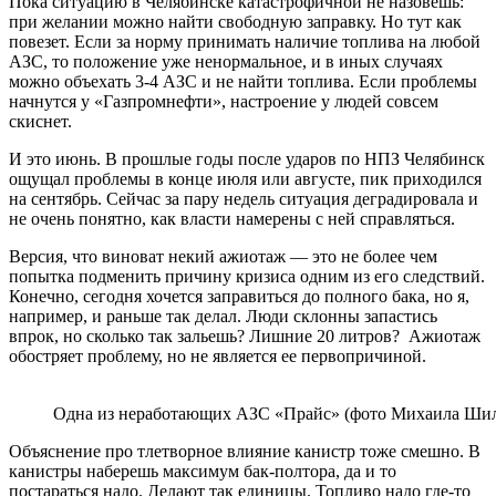
Пока ситуацию в Челябинске катастрофичной не назовешь:
при желании можно найти свободную заправку. Но тут как
повезет. Если за норму принимать наличие топлива на любой
АЗС, то положение уже ненормальное, и в иных случаях
можно объехать 3-4 АЗС и не найти топлива. Если проблемы
начнутся у «Газпромнефти», настроение у людей совсем
скиснет.
И это июнь. В прошлые годы после ударов по НПЗ Челябинск
ощущал проблемы в конце июля или августе, пик приходился
на сентябрь. Сейчас за пару недель ситуация деградировала и
не очень понятно, как власти намерены с ней справляться.
Версия, что виноват некий ажиотаж — это не более чем
попытка подменить причину кризиса одним из его следствий.
Конечно, сегодня хочется заправиться до полного бака, но я,
например, и раньше так делал. Люди склонны запастись
впрок, но сколько так зальешь? Лишние 20 литров? Ажиотаж
обостряет проблему, но не является ее первопричиной.
Одна из неработающих АЗС «Прайс» (фото Михаила Ши
Объяснение про тлетворное влияние канистр тоже смешно. В
канистры наберешь максимум бак-полтора, да и то
постараться надо. Делают так единицы. Топливо надо где-то