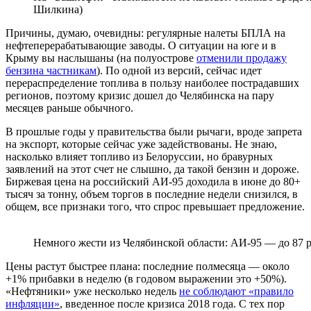
Шилкина)
Причины, думаю, очевидны: регулярные налеты БПЛА на
нефтеперерабатывающие заводы. О ситуации на юге и в
Крыму вы наслышаны (на полуострове
отменили продажу
бензина частникам
). По одной из версий, сейчас идет
перераспределение топлива в пользу наиболее пострадавших
регионов, поэтому кризис дошел до Челябинска на пару
месяцев раньше обычного.
В прошлые годы у правительства были рычаги, вроде запрета
на экспорт, которые сейчас уже задействованы. Не знаю,
насколько влияет топливо из Белоруссии, но бравурных
заявлений на этот счет не слышно, да такой бензин и дороже.
Биржевая цена на российский АИ-95 доходила в июне до 80+
тысяч за тонну, объем торгов в последние недели снизился, в
общем, все признаки того, что спрос превышает предложение.
Немного жести из Челябинской области: АИ-95 — до 87 
Цены растут быстрее плана: последние полмесяца — около
+1% прибавки в неделю (в годовом выражении это +50%).
«Нефтяники» уже несколько недель
не соблюдают «правило
инфляции»
, введенное после кризиса 2018 года. С тех пор