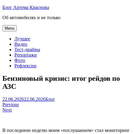
Skip
Блог Артема Краснова
to
Об автомобилях и не только
content
Menu
Лучшее
Видео
Тест-драйвы
Репортажи
Фото
Рефлексии
Бензиновый кризис: итог рейдов по
АЗС
Артем
22.06.2026
22.06.2026
Блог
Навигация
Краснов
Previous
Next
по
записям
В последнюю неделю моим «послушанием» стал мониторинг