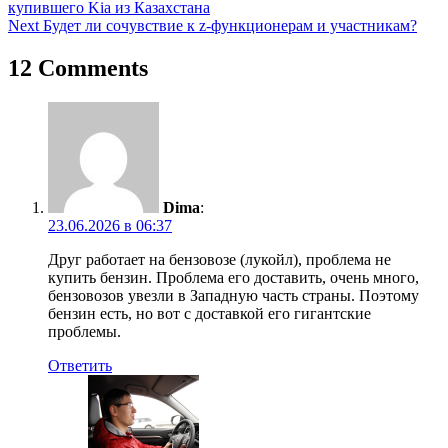
купившего Kia из Казахстана
по
Next
Будет ли сочувствие к z-функционерам и участникам?
записям
12 Comments
Dima
:
23.06.2026 в 06:37
Друг работает на бензовозе (лукойл), проблема не
купить бензин. Проблема его доставить, очень много,
бензовозов увезли в Западную часть страны. Поэтому
бензин есть, но вот с доставкой его гигантские
проблемы.
Ответить