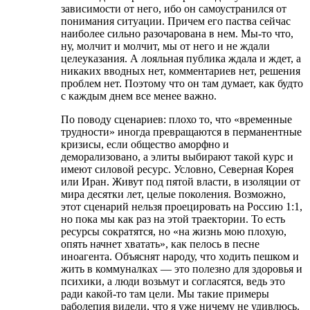
зависимости от него, ибо он самоустранился от
понимания ситуации. Причем его паства сейчас
наиболее сильно разочарована в нем. Мы-то что,
ну, молчит и молчит, мы от него и не ждали
целеуказания. А лояльная публика ждала и ждет, а
никаких вводных нет, комментариев нет, решения
проблем нет. Поэтому что он там думает, как будто
с каждым днем все менее важно.
По поводу сценариев: плохо то, что «временные
трудности» иногда превращаются в перманентные
кризисы, если общество аморфно и
деморализовано, а элиты выбирают такой курс и
имеют силовой ресурс. Условно, Северная Корея
или Иран. Живут под пятой власти, в изоляции от
мира десятки лет, целые поколения. Возможно,
этот сценарий нельзя проецировать на Россию 1:1,
но пока мы как раз на этой траектории. То есть
ресурсы сократятся, но «на жизнь мою плохую,
опять начнет хватать», как пелось в песне
иноагента. Объяснят народу, что ходить пешком и
жить в коммуналках — это полезно для здоровья и
психики, а люди возьмут и согласятся, ведь это
ради какой-то там цели. Мы такие примеры
раболепия видели, что я уже ничему не удивлюсь.