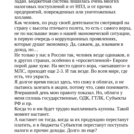
ладан. Бюджетная система лишилась очень многих
налоговых поступлений и от НПЗ, и от прочих
предприятий, поврежденных или уничтоженных
хохлами.
Как человек, по роду своей деятельности смотрящий на
страну с высоты птичьего полета, то есть с самого верха,
не по наслышке знаю о нашей экономической ситуации,
в первую очередь о коррупционных проявлениях,
которые душат экономику. Да, сажаем, да, изымаем в
доход, но…
Не только у нас в России так, человек везде одинаков, и
в других странах, особенно в «просветленной» Европе
порой даже хуже. На место одного вора, «заехавшего» в
МЛС, приходят еще 2-3. И так везде. Во всем мире, где
есть, что украсть.
Я долгое время писал здесь, что сижу в облигах, и не
пытаюсь залезать в акции, потому что, сами понимаете.
Вчерашний день мою правоту показал. Но, облиги у
меня сплошь государственные, ОДК, ГТЛК, Субъекты
РФ и пр.
Когда то и им будет трудно выплачивать купоны. Такой
момент настанет.
А настанет он тогда, когда за их продукцию перестанут
платить, и в бюджеты Субъектов перестанут поступать
налоги и прочие доходы. Долго ли еще?