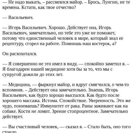
— Не надо выкать, – рассмеялся майор. – Брось, Лунгин, не те
времена. Кстати, как твое отчество?
— Васильевич.
— Игорь Васильевич. Хорошо. Действует она, Игорь
Васильевич, замечательно, но тебе это уже не поможет,
потому что единственный человек в мире, который знал ее
рецептуру, сгорел на работе. Помнишь наш костерок, а?
Он расхохотался.
— Я совершенно не это имел в виду, — спокойно заметил я. –
Я благодарен нашей медицине хотя бы за то, что мы с
супругой дожили до этих лет.
— Медицина, — фыркнул майор, и вдруг смягчился, о чем-то
вспомнив. – Действует она замечательно. Знаешь, Игорь
Васильевич, как будто хорошо выспался. Как будто после
хорошего массажа. Истома. Спокойствие. Уверенность. Это же
чудо, понимаешь? Иммунитет от рака. Раны заживают как на
собаке. Кости не ломит. Зрение стопроцентное. Замечательно
действует.
— Вы счастливый человек, — сказал я. – Стало быть, оно того
стоило.