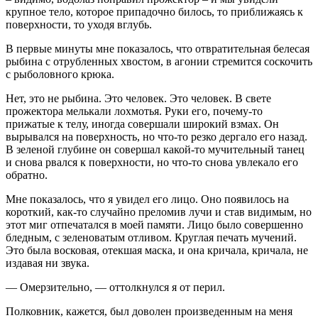
крупное тело, которое припадочно билось, то приближаясь к
поверхности, то уходя вглубь.
В первые минуты мне показалось, что отвратительная белесая
рыбина с отрубленных хвостом, в агонии стремится соскочить
с рыболовного крюка.
Нет, это не рыбина. Это человек. Это человек. В свете
прожектора мелькали лохмотья. Руки его, почему-то
прижатые к телу, иногда совершали широкий взмах. Он
вырывался на поверхность, но что-то резко дергало его назад.
В зеленой глубине он совершал какой-то мучительный танец
и снова рвался к поверхности, но что-то снова увлекало его
обратно.
Мне показалось, что я увидел его лицо. Оно появилось на
короткий, как-то случайно преломив лучи и став видимым, но
этот миг отпечатался в моей памяти. Лицо было совершенно
бледным, с зеленоватым отливом. Круглая печать мучений.
Это была восковая, отекшая маска, и она кричала, кричала, не
издавая ни звука.
— Омерзительно, — оттолкнулся я от перил.
Полковник, кажется, был доволен произведенным на меня