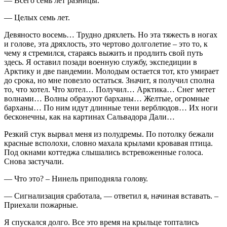
— Всего семь лет разницы.
— Целых семь лет.
Девяносто восемь… Трудно дряхлеть. Но эта тяжесть в ногах
и голове, эта дряхлость, это чертово долголетие – это то, к
чему я стремился, стараясь выжить и продлить свой путь
здесь. Я оставил позади военную службу, экспедиции в
Арктику и две пандемии. Молодым остается тот, кто умирает
до срока, но мне повезло остаться. Значит, я получил сполна
то, что хотел. Что хотел… Получил… Арктика… Снег метет
волнами… Волны образуют барханы… Желтые, огромные
барханы… По ним идут длинные тени верблюдов… Их ноги
бесконечны, как на картинах Сальвадора Дали…
Резкий стук вырвал меня из полудремы. По потолку бежали
красные всполохи, словно махала крылами кровавая птица.
Под окнами коттеджа слышались встревоженные голоса.
Снова застучали.
— Что это? – Нинель приподняла голову.
— Сигнализация сработала, — ответил я, начиная вставать. –
Приехали пожарные.
Я спускался долго. Все это время на крыльце топтались