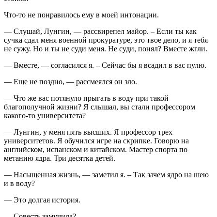
Что-то не понравилось ему в моей интонации.
— Слушай, Лунгин, — рассвирепел майор. – Если ты как
сучка сдал меня военной прокуратуре, это твое дело, и я тебя
не сужу. Но и ты не суди меня. Не суди, понял? Вместе жгли.
— Вместе, — согласился я. – Сейчас бы я всадил в вас пулю.
— Еще не поздно, — рассмеялся он зло.
— Что же вас потянуло прыгать в воду при такой
благополучной жизни? Я слышал, вы стали профессором
какого-то университета?
— Лунгин, у меня пять высших. Я профессор трех
университетов. Я обучился игре на скрипке. Говорю на
английском, испанском и китайском. Мастер спорта по
метанию ядра. Три десятка детей.
— Насыщенная жизнь, — заметил я. – Так зачем ядро на шею
и в воду?
— Это долгая история.
— Совесть замучила?