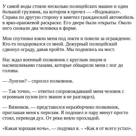
У самой воды стояли несколько полицейских машин и один
большой грузовик, на котором я прочел — «Водоканал».
Справа по другую сторону я заметил гражданский автомобиль
в ярко-оранжевой раскраске. Его двери были открыты. Около
него сновали два человека в форме.
Мои спутники взяли меня под локти и повели за ограждение.
Кто-то поздоровался со мной. Дежурный полицейский
сдвинул ограду, давая пройти. Мы поднялись на мост.
Нас ждал военный полковник с круглым лицом и
насмешливыми глазами, которые обшарили меня с ног до
головы.
— Лунгин? – спросил полковник.
— Так точно, — ответил сопровождавший меня человек с
огромным пузом (его звание я не разглядел).
— Вязников, — представился неразборчиво полковник,
приглашая меня к перилам. Я подошел и пару минут просто
стоял, переводя дух. От реки веяло прохладой.
«Какая хорошая ночь», — подумал я. – «Как я от всего устал».