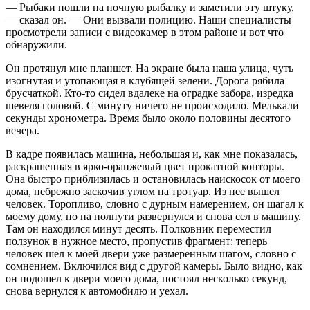
— Рыбаки пошли на ночную рыбалку и заметили эту штуку,
— сказал он. — Они вызвали полицию. Наши специалисты
просмотрели записи с видеокамер в этом районе и вот что
обнаружили.
Он протянул мне планшет. На экране была наша улица, чуть
изогнутая и утопающая в клубящей зелени. Дорога рябила
брусчаткой. Кто-то сидел вдалеке на оградке забора, изредка
шевеля головой. С минуту ничего не происходило. Мелькали
секунды хронометра. Время было около половины десятого
вечера.
В кадре появилась машина, небольшая и, как мне показалась,
раскрашенная в ярко-оранжевый цвет прокатной конторы.
Она быстро приблизилась и остановилась наискосок от моего
дома, небрежно заскочив углом на тротуар. Из нее вышел
человек. Торопливо, словно с дурным намерением, он шагал к
моему дому, но на полпути развернулся и снова сел в машину.
Там он находился минут десять. Полковник переместил
ползунок в нужное место, пропустив фрагмент: теперь
человек шел к моей двери уже размеренным шагом, словно с
сомнением. Включился вид с другой камеры. Было видно, как
он подошел к двери моего дома, постоял несколько секунд,
снова вернулся к автомобилю и уехал.