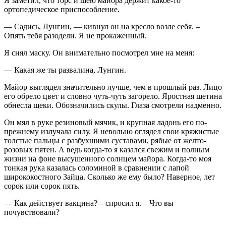
Я заметил, что торс и шею майора держит какое-то
ортопедическое приспособление.
— Садись, Лунгин, — кивнул он на кресло возле себя. –
Опять тебя разодели. Я не прокаженный.
Я снял маску. Он внимательно посмотрел мне на меня:
— Какая же ты развалина, Лунгин.
Майор выглядел значительно лучше, чем в прошлый раз. Лицо
его обрело цвет и словно чуть-чуть загорело. Яростная щетина
обнесла щеки. Обозначились скулы. Глаза смотрели надменно.
Он мял в руке резиновый мячик, и крупная ладонь его по-
прежнему излучала силу. Я невольно оглядел свои кряжистые
толстые пальцы с разбухшими суставами, рябые от желто-
розовых пятен. А ведь когда-то я казался свежим и полным
жизни на фоне высушенного солнцем майора. Когда-то моя
тонкая рука казалась соломиной в сравнении с лапой
ширококостного Зайца. Сколько же ему было? Наверное, лет
сорок или сорок пять.
— Как действует вакцина? – спросил я. – Что вы
почувствовали?