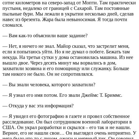
сотне километров на северо-запад от Мопти. Там практически
пустыня, недалеко от границей с Сахарой. Там постоянные
пыльные бури. Мы лежали в укрытии несколько дней, сделав
навес из брезента. Жара была невыносимая. Я тогда почти
сломался.
— Вам как-то объяснили ваше задание?
— Нет, я ничего не знал. Майор сказал, что застрелит меня,
если я попытаюсь уйти. Но я не думал о побеге. Бежать там
некуда. На третьи сутки у дома остановилась машина. Из нее
вышло двое. Через десять минут мы ворвались в дом,
захватили хозяина и его помощницу или служанку. Больше
там никого не было. Он не сопротивлялся.
— Вы знали человека, которого захватили?
— Я узнал его имя потом. Его звали Джеймс Т. Бриммс.
— Откуда у вас эта информация?
— Я увидел его фотографию в газете и провел собственное
расследование. Он был сотрудником военной лаборатории в
США. Он украл разработки и скрылся – его так и не нашли.
Вернее, его не нашли свои… Он выглядел очень неприятно. У
него было что-то с лицом, ожоги и нервный тик. Он говорил