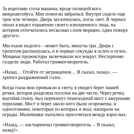
За воротами стола машина, вроде полицейского
микроавтобуса. Мне помогли забраться. Внутри сидело еще
трое или четверо. Дверь захлопнулась, погас свет. В черных
окнах я видел отражение своего изношенного лица, на
котором отпечатались несколько слоев морщин, один поверх
другого.
Мы ехали недолго – может быть, минуты три. Дверь с
грохотом распахнулась, и в первые секунды я ослеп и оглох.
Мощные прожекторы засвечивали все вокруг. Нестерпимо
галдели люди. Работал громкоговоритель.
«Назад… Отойти от заграждения… Я сказал, назад», —
хрипел раздраженный голос.
Когда глаза мои привыкли к свету, я увидел берег нашей
речки, которая разделяла поселок на две части. Через речку,
выгибая спину, был перекинут пешеходный мост с ажурными
перилами. Мост и берег около него были огорожены, и
односельчане, некоторые из которых я знал, напирали на
ограды. Мальчишки пытались просочиться между взрослых.
«Назад, — настырничал громкоговоритель. – Я сказал,
назад!».