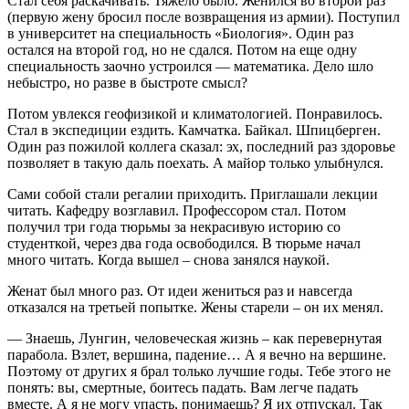
Стал себя раскачивать. Тяжело было. Женился во второй раз
(первую жену бросил после возвращения из армии). Поступил
в университет на специальность «Биология». Один раз
остался на второй год, но не сдался. Потом на еще одну
специальность заочно устроился — математика. Дело шло
небыстро, но разве в быстроте смысл?
Потом увлекся геофизикой и климатологией. Понравилось.
Стал в экспедиции ездить. Камчатка. Байкал. Шпицберген.
Один раз пожилой коллега сказал: эх, последний раз здоровье
позволяет в такую даль поехать. А майор только улыбнулся.
Сами собой стали регалии приходить. Приглашали лекции
читать. Кафедру возглавил. Профессором стал. Потом
получил три года тюрьмы за некрасивую историю со
студенткой, через два года освободился. В тюрьме начал
много читать. Когда вышел – снова занялся наукой.
Женат был много раз. От идеи жениться раз и навсегда
отказался на третьей попытке. Жены старели – он их менял.
— Знаешь, Лунгин, человеческая жизнь – как перевернутая
парабола. Взлет, вершина, падение… А я вечно на вершине.
Поэтому от других я брал только лучшие годы. Тебе этого не
понять: вы, смертные, боитесь падать. Вам легче падать
вместе. А я не могу упасть, понимаешь? Я их отпускал. Так