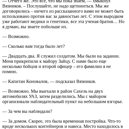
— Отчего же. Это все, что мы пока знаем, — хмыкнул
Вязников. – Послушайте, не надо щетиниться. Мы же
договорились – ничего из рассказанного вами не может быть
использовано против вас за давностью лет. С этим выродком
уже работают медики и генетики, все эта ученая братия… Но
я думаю, вы знаете побольше их.
— Возможно.
— Сколько вам тогда было лет?
— Двадцать два. Я служил солдатом. Мы были на задании.
Меня прикрепили к майору Зайцу. С нами было еще
несколько бойцов и второй офицер – его фамилии я не
помню.
— Капитан Коновалов, — подсказал Вязников.
— Возможно. Мы выехали в район Сахель на двух
автомобилях УАЗ, затем разделились. Мы с майором
организовали наблюдательный пункт на небольшом взгорье.
— За чем вы наблюдали?
— За домом. Скорее, это была временная постройка. Что-то
вроде нескольких контейнеров и навеса. Место находилось в