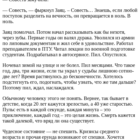
— Совесть, — фыркнул Заяц. – Совесть… Знаешь, если любой
поступок разделить на вечность, он превращается в ноль. В
ноль.
Заяц помолчал. Потом начал рассказывать как бы нехотя,
через зубы. Первые годы он валял дурака. Уволился из армии
по липовым документам и жил себе в удовольствие. Работал
преподавателем в ПТУ. Читал лекции по военной подготовке
студентам. Подрабатывал в автосервисе. Пил. Опустился.
Ночевал зимой на улице и не болел. Пил месяцами. Что такое
год, два, три жизни, если ты украл у судьбы лишнюю сотню-
две лет? Время растянулось до бесконечности. Хотелось
подстегнуть его, подогнать, чтобы узнать, что же там дальше?
Поэтому пил, ждал, наслаждался.
Обычному человеку этого не понять. Вернее, так бывает в
детстве, когда 20 лет кажутся зрелостью, а 40 уже старостью.
Пульс есть в каждой секунде, каждая минута – это
приключение, каждый год – это целая жизнь. Смерть кажется
такой далекой, что вряд ли она существует.
Чудесное состояние — не спешить. Кризисы среднего
возраста и прочая ерунда возникают от спешки. Хочется