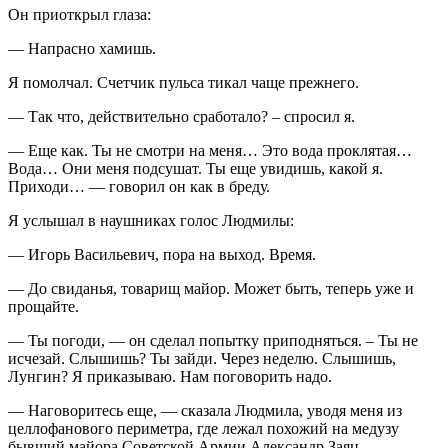
Он приоткрыл глаза:
— Напрасно хамишь.
Я помолчал. Счетчик пульса тикал чаще прежнего.
— Так что, действительно сработало? – спросил я.
— Еще как. Ты не смотри на меня… Это вода проклятая…
Вода… Они меня подсушат. Ты еще увидишь, какой я.
Приходи… — говорил он как в бреду.
Я услышал в наушниках голос Людмилы:
— Игорь Васильевич, пора на выход. Время.
— До свиданья, товарищ майор. Может быть, теперь уже и
прощайте.
— Ты погоди, — он сделал попытку приподняться. – Ты не
исчезай. Слышишь? Ты зайди. Через неделю. Слышишь,
Лунгин? Я приказываю. Нам поговорить надо.
— Наговоритесь еще, — сказала Людмила, уводя меня из
целлофанового периметра, где лежал похожий на медузу
бывший майора Советской Армии Александр Заяц.