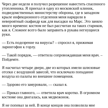
Через две недели я получил разрешение навестить спасенного
утопленника. Я приехал в одну из московский клиник,
подведомственных министерству обороны, где в западном
крыле инфекционного отделения меня нарядили в
невероятный скафандр как для высадки на Марс. Это заняло
много времени: костюм не был рассчитан на таких стариков,
как я. Сложнее всего было заправить в рукава негнущиеся
руки.
— Есть подозрение на вирусы? – спросил я, прижимая
ларингофон к горлу.
— Такой порядок, — ответила сопровождавшая меня врач. –
Пойдемте.
Я насчитал четыре двери, две из которых имели шлюзовые
отсеки с воздушной завесой, что исключало попадание
воздуха из палаты во внешние помещения.
— Здорово его замуровали, — сказал я.
— Приказ главного, — ответила врач коротко. В огромном
костюме она двигалась, как медвежонок.
Я не попевал за ней. В конце концов она позволила мне