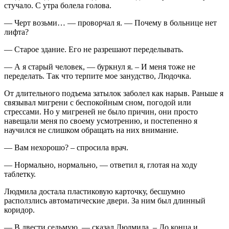
стучало. С утра болела голова.
— Черт возьми… — проворчал я. — Почему в больнице нет
лифта?
— Старое здание. Его не разрешают переделывать.
— А я старый человек, — буркнул я. – И меня тоже не
переделать. Так что терпите мое занудство, Людочка.
От длительного подъема затылок заболел как нарыв. Раньше я
связывал мигрени с беспокойным сном, погодой или
стрессами. Но у мигреней не было причин, они просто
навещали меня по своему усмотрению, и постепенно я
научился не слишком обращать на них внимание.
— Вам нехорошо? – спросила врач.
— Нормально, нормально, — ответил я, глотая на ходу
таблетку.
Людмила достала пластиковую карточку, бесшумно
расползлись автоматические двери. За ним был длинный
коридор.
— В двести седьмую, — сказал Людмила. – До конца и