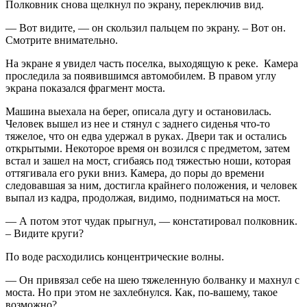
Полковник снова щелкнул по экрану, переключив вид.
— Вот видите, — он скользил пальцем по экрану. – Вот он.
Смотрите внимательно.
На экране я увидел часть поселка, выходящую к реке. Камера
проследила за появившимся автомобилем. В правом углу
экрана показался фрагмент моста.
Машина выехала на берег, описала дугу и остановилась.
Человек вышел из нее и стянул с заднего сиденья что-то
тяжелое, что он едва удержал в руках. Двери так и остались
открытыми. Некоторое время он возился с предметом, затем
встал и зашел на мост, сгибаясь под тяжестью ноши, которая
оттягивала его руки вниз. Камера, до поры до времени
следовавшая за ним, достигла крайнего положения, и человек
выпал из кадра, продолжая, видимо, подниматься на мост.
— А потом этот чудак прыгнул, — констатировал полковник.
– Видите круги?
По воде расходились концентрические волны.
— Он привязал себе на шею тяжеленную болванку и махнул с
моста. Но при этом не захлебнулся. Как, по-вашему, такое
возможно?