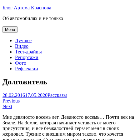
Skip
Блог Артема Краснова
to
Об автомобилях и не только
content
Menu
Лучшее
Видео
Тест-драйвы
Репортажи
Фото
Рефлексии
Долгожитель
Артем
28.02.2016
17.05.2020
Рассказы
Навигация
Краснов
Previous
Next
по
Мне девяносто восемь лет. Девяносто восемь… Почти век на
записям
Земле. На Земле, которая начинает уставать от моего
присутствия, и все безжалостней терзает меня в своих
жерновах. Трение с внешним миром таково, что хочется
меньше двигаться. Сны уже мало отличаются от яви.