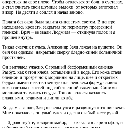
опереться на свое плечо. Чтобы отвлечься от боли в суставах,
я стал считать свои шумные выдохи, от которых запотевал
визор. На десяти я сбился и начал заново.
Палата без окон была залита синеватым светом. В центре
находилась кровать, закрытая по периметру прозрачной
пленкой. Врач – ее звали Людмила — откинула полог, и я
прошел внутрь.
Тикал счетчик пульса. Александр Заяц лежал на кушетке. Он
был без одежды, накрытый сверху бледно-синей больничной
простыней.
Он выглядел ужасно. Огромный бесформенный слизняк.
Разбух, как батон хлеба, оставленный в воде. Его кожа стала
бледной и прозрачной; морщины на лице, шее и открытых
бедрах имели неестественную для человека форму, словно
кожа слезала с костей под собственной тяжестью. Синими
молниями тянулись сосуды. Тонкие волосы казались
влажными, редкими и липли ко лбу.
Когда мы зашли, Заяц шевельнулся и раздвинул отекшие веки.
Мне показалось, он улыбнулся и сделал слабый жест рукой.
— Здравствуйте, товарищ майор, — сказал я в ларингофон, и
собственный голос показался громким карканьем.