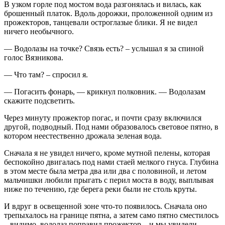
В узком горле под мостом вода разгонялась и вилась, как
брошенный платок. Вдоль дорожки, проложенной одним из
прожекторов, танцевали остроглазые блики. Я не видел
ничего необычного.
— Водолазы на точке? Связь есть? – услышал я за спиной
голос Вязникова.
— Что там? – спросил я.
— Погасить фонарь, — крикнул полковник. — Водолазам
скажите подсветить.
Через минуту прожектор погас, и почти сразу включился
другой, подводный. Под нами образовалось световое пятно, в
котором неестественно дрожала зеленая вода.
Сначала я не увидел ничего, кроме мутной пелены, которая
беспокойно двигалась под нами стаей мелкого гнуса. Глубина
в этом месте была метра два или два с половиной, и летом
мальчишки любили прыгать с перил моста в воду, выплывая
ниже по течению, где берега реки были не столь круты.
И вдруг в освещенной зоне что-то появилось. Сначала оно
трепыхалось на границе пятна, а затем само пятно сместилось
– видимо, водолаз поправил прожектор – и мы увидели