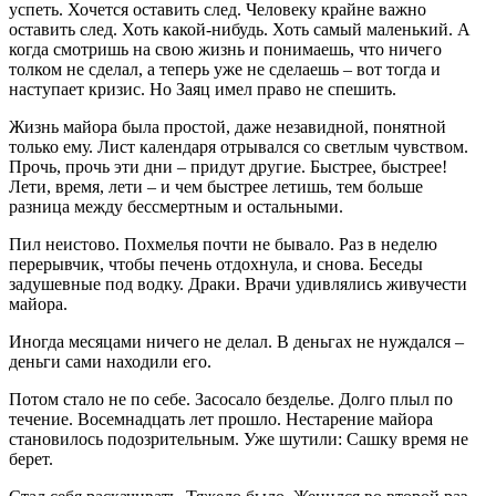
успеть. Хочется оставить след. Человеку крайне важно
оставить след. Хоть какой-нибудь. Хоть самый маленький. А
когда смотришь на свою жизнь и понимаешь, что ничего
толком не сделал, а теперь уже не сделаешь – вот тогда и
наступает кризис. Но Заяц имел право не спешить.
Жизнь майора была простой, даже незавидной, понятной
только ему. Лист календаря отрывался со светлым чувством.
Прочь, прочь эти дни – придут другие. Быстрее, быстрее!
Лети, время, лети – и чем быстрее летишь, тем больше
разница между бессмертным и остальными.
Пил неистово. Похмелья почти не бывало. Раз в неделю
перерывчик, чтобы печень отдохнула, и снова. Беседы
задушевные под водку. Драки. Врачи удивлялись живучести
майора.
Иногда месяцами ничего не делал. В деньгах не нуждался –
деньги сами находили его.
Потом стало не по себе. Засосало безделье. Долго плыл по
течение. Восемнадцать лет прошло. Нестарение майора
становилось подозрительным. Уже шутили: Сашку время не
берет.