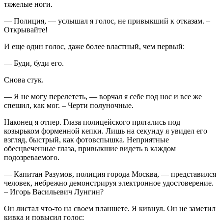
тяжелые ноги.
— Полиция, — услышал я голос, не привыкший к отказам. –
Открывайте!
И еще один голос, даже более властный, чем первый:
— Буди, буди его.
Снова стук.
— Я не могу перелететь, — ворчал я себе под нос и все же
спешил, как мог. – Черти полуночные.
Наконец я отпер. Глаза полицейского прятались под
козырьком форменной кепки. Лишь на секунду я увидел его
взгляд, быстрый, как фотовспышка. Неприятные
обесцвеченные глаза, привыкшие видеть в каждом
подозреваемого.
— Капитан Разумов, полиция города Москва, — представился
человек, небрежно демонстрируя электронное удостоверение.
– Игорь Васильевич Лунгин?
Он листал что-то на своем планшете. Я кивнул. Он не заметил
кивка и повысил голос: