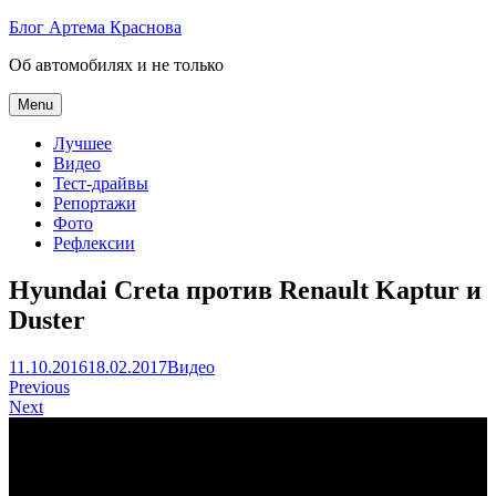
Skip
Блог Артема Краснова
to
Об автомобилях и не только
content
Menu
Лучшее
Видео
Тест-драйвы
Репортажи
Фото
Рефлексии
Hyundai Creta против Renault Kaptur и
Duster
Артем
11.10.2016
18.02.2017
Видео
Навигация
Краснов
Previous
Next
по
записям