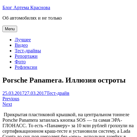
Skip
Блог Артема Краснова
to
Об автомобилях и не только
content
Menu
Лучшее
Видео
Тест-драйвы
Репортажи
Фото
Рефлексии
Porsche Panamera. Иллюзия остроты
Артем
25.03.2017
27.03.2017
Тест-драйв
Навигация
Краснов
Previous
Next
по
Прикрытая пластиковой крышкой, на центральном тоннеле
записям
Porsche Panamera з
атаилась кнопка
SOS —
та самая ЭРА-
ГЛОНАСС. То есть «Панамеру» за 10 млн рублей грохнули на
сертификационном краш-тесте и установили систему, а
Lada
Granta
до сих пор щеголяет без «эры», используя лазейку в