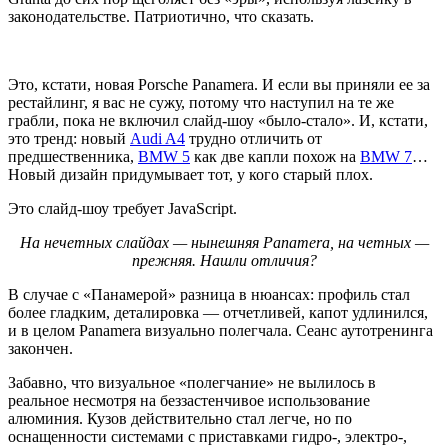
законодательстве. Патриотично, что сказать.
Это, кстати, новая
Porsche Panamera.
И если вы приняли ее за
рестайлинг, я вас не сужу, потому что наступил на те же
грабли, пока не включил слайд-шоу «было-стало». И, кстати,
это тренд: новый
Audi A4
трудно отличить от
предшественника,
BMW 5
как две капли похож на
BMW 7
…
Н
овый дизайн придумывает тот, у кого старый плох.
Это слайд-шоу требует JavaScript.
На нечетных слайдах — нынешняя Panamera, на четных —
прежняя. Нашли отличия?
В случае с «Панамерой» разница в нюансах: профиль стал
более гладким, деталировка — отчетливей, капот удлинился,
и в целом
Panamera
визуально полегчала. Сеанс аутотренинга
закончен.
Забавно, что визуальное «полегчание» не вылилось в
реальное несмотря на беззастенчивое использование
алюминия. Кузов действительно стал легче, но по
оснащенности системами с приставками гидро-, электро-,