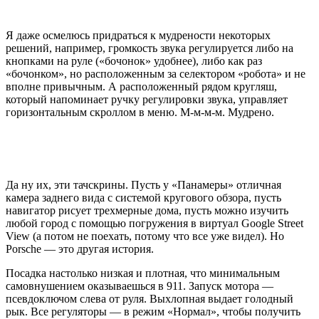
Я даже осмелюсь придраться к мудрености некоторых
решений, например, громкость звука регулируется либо на
кнопками на руле («бочонок» удобнее), либо как раз
«бочонком», но расположенным за селектором «робота» и не
вполне привычным. А расположенный рядом кругляш,
который напоминает ручку регулировки звука, управляет
горизонтальным скроллом в меню. М-м-м-м. Мудрено.
Да ну их, эти тачскрины. Пусть у «Панамеры» отличная
камера заднего вида с системой кругового обзора, пусть
навигатор рисует трехмерные дома, пусть можно изучить
любой город с помощью погружения в виртуал
Google Street
View
(а потом не поехать, потому что все уже видел). Но
Porsche —
это другая история.
Посадка настолько низкая и плотная, что минимальным
самовнушением оказываешься в 911. Запуск мотора —
псевдоключом слева от руля. Выхлопная выдает голодный
рык. Все регуляторы — в режим «Нормал», чтобы получить