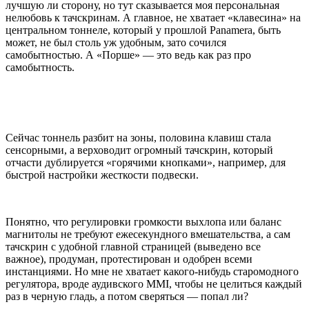
лучшую ли сторону, но тут сказывается моя персональная
нелюбовь к тачскринам. А главное, не хватает «клавесина» на
центральном тоннеле, который у прошлой
Panamera,
быть
может, не был столь уж удобным, зато сочился
самобытностью. А «Порше» — это ведь как раз про
самобытность.
Сейчас тоннель разбит на зоны, половина клавиш стала
сенсорными, а верховодит огромный тачскрин, который
отчасти дублируется «горячими кнопками», например, для
быстрой настройки жесткости подвески.
Понятно, что регулировки громкости выхлопа или баланс
магнитолы не требуют ежесекундного вмешательства, а сам
тачскрин с удобной главной страницей (выведено все
важное), продуман, протестирован и одобрен всеми
инстанциями. Но мне не хватает какого-нибудь старомодного
регулятора, вроде аудивского
MMI,
чтобы не целиться каждый
раз в черную гладь, а потом сверяться — попал ли?