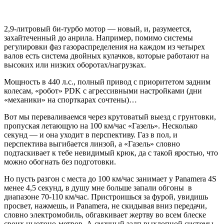
2,9-литровый би-турбо мотор — новый, и, разумеется,
захайтеченный до анрила. Например, помимо системы
регулировки фаз газораспределения на каждом из четырех
валов есть система двойных кулачков, которые работают на
высоких или низких оборотах/нагрузках.
Мощность в 440 л.с., полный привод с приоритетом задним
колесам, «робот»
PDK
с агрессивными настройками (дни
«механики» на спорткарах сочтены)…
Вот мы переваливаемся через крутоватый выезд с грунтовки,
пропуская летающую на 100 км/час «Газель». Несколько
секунд — и она уходит в перспективу. Газ в пол, и
перспектива выгибается линзой, а «Газель» словно
подтаскивает к тебе невидимый крюк, да с такой яростью, что
можно обогнать без подготовки.
Но пусть разгон с места до 100 км/час занимает у
Panamera 4S
менее 4,5 секунд, в душу мне больше запали обгоны в
диапазоне 70-110 км/час. Пристроишься за фурой, увидишь
просвет, нажмешь, и
Panamera,
не скидывая вниз передачи,
словно электромобиль, обгавкивает жертву во всем блеске
своих ньютоно-метров. А смачный залп выхлопной системы