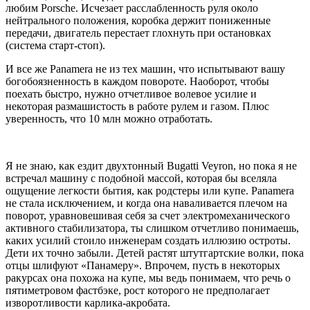
любим
Porsche.
Исчезает расслабленность руля около
нейтрального положения, коробка держит пониженные
передачи, двигатель перестает глохнуть при остановках
(система старт-стоп).
И
все же
Panamera
не из тех машин, что испытывают вашу
богобоязненность в каждом повороте. Наоборот, чтобы
поехать быстро, нужно отчетливое волевое усилие и
некоторая размашистость в работе рулем и газом. Плюс
уверенность, что 10 млн можно отработать.
Я не знаю, как ездит двухтонный
Bugatti Veyron,
но пока я не
встречал машину с подобной массой, которая бы вселяла
ощущение легкости бытия, как родстеры или купе.
Panamera
не стала исключением, и когда она наваливается плечом на
поворот, уравновешивая себя за счет электромеханического
активного стабилизатора, ты слишком отчетливо понимаешь,
каких усилий стоило инженерам создать иллюзию остроты.
Дети их точно забыли. Детей растят штутгартские волки, пока
отцы шлифуют «Панамеру». Впрочем, пусть в некоторых
ракурсах она похожа на купе, мы ведь понимаем, что речь о
пятиметровом фастбэке, рост которого не предполагает
изворотливости карлика-акробата.