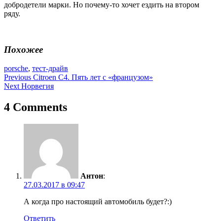
добродетели марки. Но почему-то хочет ездить на втором
ряду.
Похожее
porsche
,
тест-драйв
Навигация
Previous
Citroen C4. Пять лет с «французом»
Next
Норвегия
по
записям
4 Comments
Антон
:
27.03.2017 в 09:47
А когда про настоящий автомобиль будет?:)
Ответить