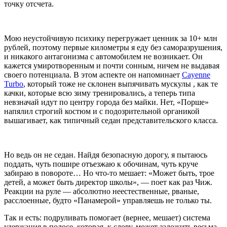
точку отсчета.
Мою неустойчивую психику перегружает ценник за 10+ млн
рублей, поэтому первые километры я еду без саморазрушения,
и никакого антагонизма с автомобилем не возникает. Он
кажется умиротворенным и почти сонным, ничем не выдавая
своего потенциала. В этом аспекте он напоминает
Cayenne
Turbo
,
который тоже не склонен выпячивать мускулы , как те
качки, которые всю зиму тренировались, а теперь типа
невзначай идут по центру города без майки. Нет, «Порше»
напялил строгий костюм и с подозрительной органикой
вышагивает, как типичный седан представительского класса.
Но ведь он не седан. Найдя безопасную дорогу, я пытаюсь
поддать, чуть пошире отъезжаю к обочинам, чуть круче
забираю в повороте… Но что-то мешает: «Может быть, трое
детей, а может быть директор школы», — поет как раз Чиж.
Реакции на руле — абсолютно неестественные, рваные,
расслоенные, будто «Панамерой» управляешь не только ты.
Так и есть: подруливать помогает (вернее, мешает) система
удержания в полосе, которая, к слову, может заложить весьма