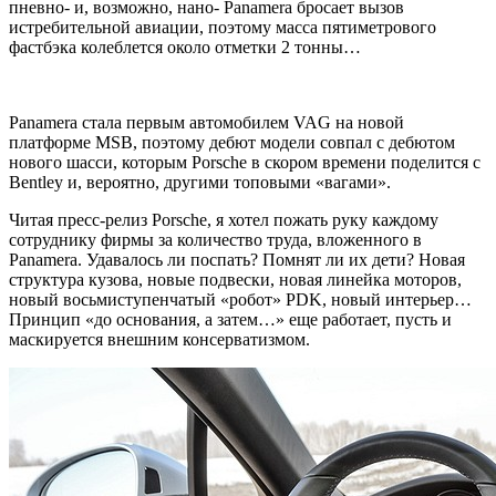
пневно- и, возможно, нано-
Panamera
бросает вызов
истребительной авиации, поэтому масса пятиметрового
фастбэка колеблется около отметки 2 тонны…
Panamera
стала первым автомобилем
VAG
на новой
платформе
MSB,
поэтому дебют модели совпал с дебютом
нового шасси, которым
Porsche
в скором времени поделится с
Bentley
и, вероятно, другими топовыми «вагами».
Читая пресс-релиз
Porsche,
я хотел пожать руку каждому
сотруднику фирмы за количество труда, вложенного в
Panamera
. Удавалось ли поспать? Помнят ли их дети? Новая
структура кузова, новые подвески, новая линейка моторов,
новый восьмиступенчатый «робот»
PDK,
новый интерьер…
Принцип «до основания, а затем…» еще работает, пусть и
маскируется внешним консерватизмом.