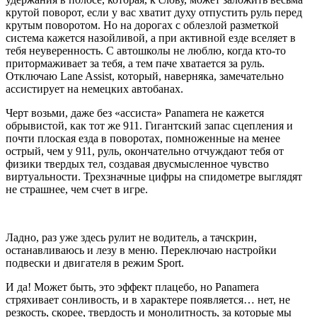
крутой поворот, если у вас хватит духу отпустить руль перед
крутым поворотом. Но на дорогах с облезлой разметкой
система кажется назойливой, а при активной езде вселяет в
тебя неуверенность. С автошколы не люблю, когда кто-то
притормаживает за тебя, а тем паче хватается за руль.
Отключаю
Lane Assist,
который, наверняка, замечательно
ассистирует на немецких автобанах.
Черт возьми, даже без «ассиста»
Panamera
не кажется
обрывистой, как тот же 911. Гигантский запас сцепления и
почти плоская езда в поворотах, помноженные на менее
острый, чем у 911, руль, окончательно отчуждают тебя от
физики твердых тел, создавая двусмысленное чувство
виртуальности. Трехзначные цифры на спидометре выглядят
не страшнее, чем счет в игре.
Ладно, раз уже здесь рулит не водитель, а тачскрин,
останавливаюсь и лезу в меню. Переключаю настройки
подвески и двигателя в режим
Sport.
И да! Может быть, это эффект плацебо, но
Panamera
стряхивает сонливость, и в характере появляется… нет, не
резкость, скорее, твердость и монолитность, за которые мы