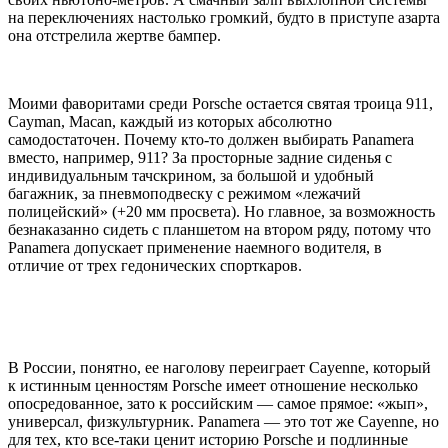
на переключениях настолько громкий, будто в приступе азарта
она отстрелила жертве бампер.
Моими фаворитами среди
Porsche
остается святая троица
911,
Cayman, Macan,
каждый из которых абсолютно
самодостаточен. Почему кто-то должен выбирать
Panamera
вместо, например, 911
?
За просторные задние сиденья с
индивидуальным тачскрином, за большой и удобный
багажник, за пневмоподвеску с режимом «лежачий
полицейский» (+20 мм просвета). Но главное, за возможность
безнаказанно сидеть с планшетом на втором ряду, потому что
Panamera
допускает применение наемного водителя, в
отличие от трех гедонических спорткаров.
В России, понятно, ее наголову переиграет
Cayenne,
который
к истинным ценностям
Porsche
имеет отношение несколько
опосредованное, зато к российским — самое прямое: «жып»,
универсал, физкультурник.
Panamera —
это тот же
Cayenne,
но
для тех, кто все-таки ценит историю
Porsche
и подлинные