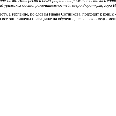
 наездами. Интересна и демография: старожилов остались един
яд уральских достопримечательностей: озеро Зюраткуль, гора И
оту, а терпение, по словам Ивана Сотникова, подходит к концу,
 и все они лишены права даже на обучение, не говоря о медпомо