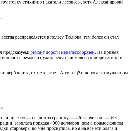
 грунтовку стихийно накатали лесовозы, хотя Александровка
.
всегда распределяется в пользу Тюлюка, тем более он стал
л предсказуем:
ремонт дороги нецелесообразен
. На призыв
а и вопрос её ремонта нужно решать исходя из приоритетности
и дербанятся, их не хватает. А тут ещё и дорога в запущенном
и.
если повезло — свалил за границу, — объясняет он. — И я
орации, зарплата порядка 4000 долларов, дом в подмосковном
дки-староверы во мне проснулись, но я на все эти блага и