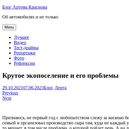
Skip
Блог Артема Краснова
to
Об автомобилях и не только
content
Menu
Лучшее
Видео
Тест-драйвы
Репортажи
Фото
Рефлексии
Крутое экопоселение и его проблемы
Артем
29.10.2021
07.06.2023
Блог
,
Лента
Навигация
Краснов
Previous
Next
по
записям
Признаюсь, не первый год с любопытством слежу за жизнью биз
семьей и организовал производство сыра там, куда не каждый уа
то мешает, в том числе проблема, о которой пойдет речь. А на