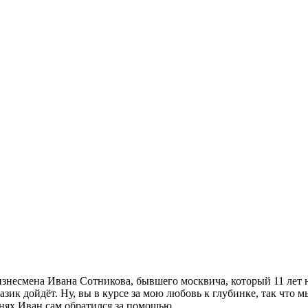
несмена Ивана Сотникова, бывшего москвича, который 11 лет на
зик дойдёт. Ну, вы в курсе за мою любовь к глубинке, так что м
 днях Иван сам обратился за помощью.