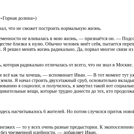
 «Горная долина»)
ал, что не сможет построить нормальную жизнь.
еменности не вливалась в мою жизнь, — признаётся он. — Подсоз
стве близки к нулю. Обычно человек мнёт себя, пытается перепр
 Я решил менять жизнь радикально. Да, порвал многие связи из 
 которая радикально отличалась от всего, что он знал в Москве
где всё как ты хочешь, — вспоминает Иван. — В тот момент тут 
земли. Я начал строить двухэтажный сруб, основательно вкладыв
азованию я социолог, и получилось, я замутил такой вот социал
удивительные вещи, которые трудно донести до тех, кто продолж
 здесь насчитывалось 6 жителей. Но потом случился приток ново
риезжих — то у всех очень разные предыстории. К экопоселению
 без чрезмерной идейности, — добавляет Иван.