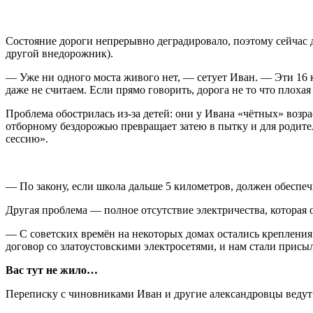
Состояние дороги непрерывно деградировало, поэтому сейчас д
другой внедорожник).
— Уже ни одного моста живого нет, — сетует Иван. — Эти 16 
даже не считаем. Если прямо говорить, дорога не то что плоха
Проблема обострилась из-за детей: они у Ивана «чётных» возра
отборному бездорожью превращает затею в пытку и для родител
сессию».
— По закону, если школа дальше 5 километров, должен обеспечи
Другая проблема — полное отсутствие электричества, которая 
— С советских времён на некоторых домах остались крепления
договор со златоустовскими электросетями, и нам стали присыла
Вас тут не жило…
Переписку с чиновниками Иван и другие александровцы ведут у