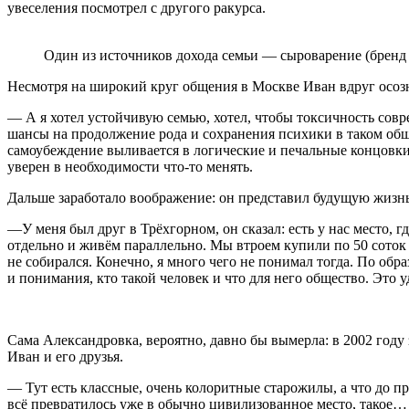
увеселения посмотрел с другого ракурса.
Один из источников дохода семьи — сыроварение (бренд
Несмотря на широкий круг общения в Москве Иван вдруг осозн
— А я хотел устойчивую семью, хотел, чтобы токсичность совр
шансы на продолжение рода и сохранения психики в таком обще
самоубеждение выливается в логические и печальные концовки.
уверен в необходимости что-то менять.
Дальше заработало воображение: он представил будущую жизнь,
—У меня был друг в Трёхгорном, он сказал: есть у нас место, 
отдельно и живём параллельно. Мы втроем купили по 50 соток 
не собирался. Конечно, я много чего не понимал тогда. По обр
и понимания, кто такой человек и что для него общество. Это 
Сама Александровка, вероятно, давно бы вымерла: в 2002 году
Иван и его друзья.
— Тут есть классные, очень колоритные старожилы, а что до п
всё превратилось уже в обычно цивилизованное место, такое…