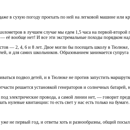
аже в сухую погоду проехать по ней на легковой машине или кро
километров в лучшем случае мы едем 1,5 часа на первой-второй
я — её вообще нет! И все эти экстремальные походы порядком на
стов — 2, 4, 6 и 8 лет. Двое могли бы посещать школу в Тюлюке
ей, и для самих школьников. Образованием занимается супруга И
ваться подвоз детей, и в Тюлюке не против запустить маршрутку
отчасти решается установкой генераторов и солнечных батарей, 
 под электрические провода, а самой линии нет, — говорит пр
ть нулевые квитанции: то есть свет у нас есть только на бумаге.
же не первый год, и ответы хоть и разнообразны, общий посыл 