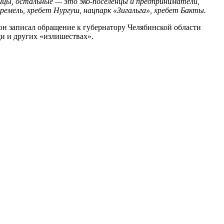
ицы, остальные — это эко-поселенцы и предприниматели,
ремель, хребет Нургуш, нацпарк «Зигальга», хребет Бакты.
 он записал обращение к губернатору Челябинской области
щи и других «излишествах».