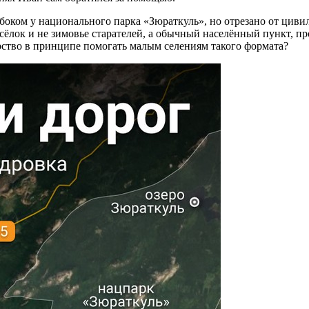
боком у национального парка «Зюраткуль», но отрезано от циви
ёлок и не зимовье старателей, а обычный населённый пункт, про
арство в принципе помогать малым селениям такого формата?