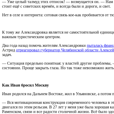
— Уже целый талмуд этих отписок! — возмущается он. — Нам п
стоит ещё с советских времён, и всегда были и дороги, и свет.
Нет в селе и интернета: сотовая связь кое-как пробивается от
К тому же Александровка является не самостоятельной единице
важным туристическим центром.
Два года назад помочь жителям Александровки
пыталась фран
Астрид
отреагировал губернатор Челябинской области Алексей
задач.
— Ситуация предельно понятная: у властей другие проблемы, —
состоянии. Проще закрыть глаза. Но так тоже невозможно жить:
Как Иван бросил Москву
Иван родился на Дальнем Востоке, жил в Ульяновске, а потом 
— Вся мотивационная конструкция современного человека в это
двигался по этим рельсам. В 27 лет у меня уже была хорошая к
Раменском, связи и все радости столичной жизни. Всё было здор