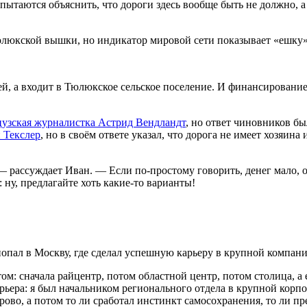
ытаются объяснить, что дороги здесь вообще быть не должно, а
 тюлюкской вышки, но индикатор мировой сети показывает «ешку»
й, а входит в Тюлюкское сельское поселение. И финансирование 
цузская журналистка
Астрид Вендландт
, но ответ чиновников бы
 Текслер
, но в своём ответе указал, что дорога не имеет хозяин
 рассуждает Иван. — Если по-простому говорить, денег мало, он
 ну, предлагайте хоть какие-то варианты!
попал в Москву, где сделал успешную карьеру в крупной компани
м: сначала райцентр, потом областной центр, потом столица, а 
арьера: я был начальником регионального отдела в крупной корп
ово, а потом то ли сработал инстинкт самосохранения, то ли пре