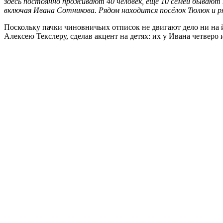
здесь постоянно проживают 40 человек, ещё 10 семей бывают
включая Ивана Сотникова. Рядом находится посёлок Тюлюк и р
Поскольку пачки чиновничьих отписок не двигают дело ни на й
Алексею Текслеру, сделав акцент на детях: их у Ивана четверо