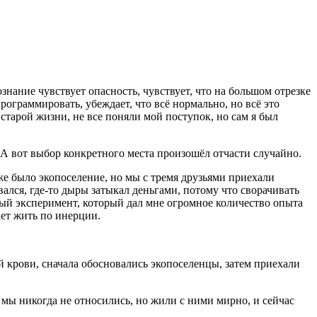
нание чувствует опасность, чувствует, что на большом отрезке
ограммировать, убеждает, что всё нормально, но всё это
старой жизни, не все поняли мой поступок, но сам я был
. А вот выбор конкретного места произошёл отчасти случайно.
уже было экопоселение, но мы с тремя друзьями приехали
ался, где-то дыры затыкал деньгами, потому что сворачивать
ьный эксперимент, который дал мне огромное количество опыта
ает жить по инерции.
й крови, сначала обосновались экопоселенцы, затем приехали
 мы никогда не относились, но жили с ними мирно, и сейчас