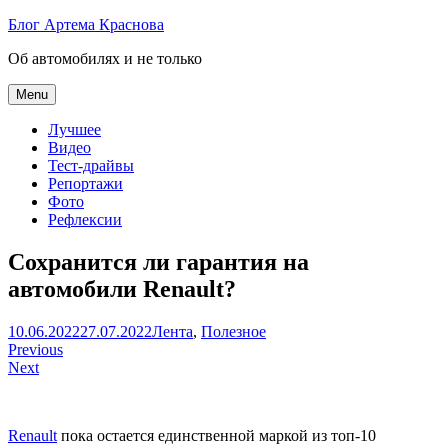
Skip
Блог Артема Краснова
to
Об автомобилях и не только
content
Menu
Лучшее
Видео
Тест-драйвы
Репортажи
Фото
Рефлексии
Сохранится ли гарантия на
автомобили Renault?
Артем
10.06.2022
27.07.2022
Лента
,
Полезное
Навигация
Краснов
Previous
Next
по
записям
Renault
пока остается единственной маркой из топ-10