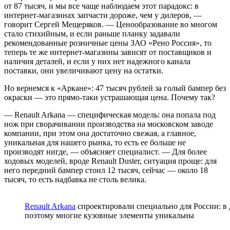
от 87 тысяч, и мы все чаще наблюдаем этот парадокс: в
интернет-магазинах запчасти дороже, чем у дилеров, —
говорит Сергей Мещеряков. — Ценообразование во многом
стало стихийным, и если раньше планку задавали
рекомендованные розничные цены ЗАО «Рено Россия», то
теперь те же интернет-магазины зависят от поставщиков и
наличия деталей, и если у них нет надежного канала
поставки, они увеличивают цену на остатки.
Но вернемся к «Аркане»: 47 тысяч рублей за голый бампер без
окраски — это прямо-таки устрашающая цена. Почему так?
— Renault Arkana — специфическая модель: она попала под
нож при сворачивании производства на московском заводе
компании, при этом она достаточно свежая, а главное,
уникальная для нашего рынка, то есть ее больше не
производят нигде, — объясняет специалист. — Для более
ходовых моделей, вроде Renault Duster, ситуация проще: для
него передний бампер стоил 12 тысяч, сейчас — около 18
тысяч, то есть надбавка не столь велика.
Renault Arkana
спроектировали специально для России: в 
поэтому многие кузовные элементы уникальны