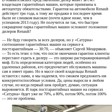
владельцев гарантийных машин, которые привязаны к
автоцентру обязательствами. Гарантия на автомобили Renault
действует три года, к тому же продажи в последнее время
были не слишком высокие (почти вдвое ниже, чем в
успешном 2013 году). Не получится ли так, что быстрое
сокращение парка гарантийных машин осложнит положение
дилеров Renault?
— Не буду говорить за всех дилеров, но у «Сатурна»
соотношение гарантийных машин на сервисе к
постгарантийным — 30:70, — объясняет Сергей Мещеряков.
— То есть тезис о том, что после окончания гарантии клиенты
перестают ездить к дилеру — это широко растиражированный
миф. Есть определенная категория людей, особенно из
удаленных районов, кто предпочитает обслуживать машины
сам и имеет право. Но в массе своей владельцы Renault
остаются с нами, и мы надеемся, что сможем предложить им
конкурентоспособные условия. Да, цены выросли в любом
случае, но когда первый шок пройдет, думаю, ситуация
выровняется. И парк постгарантийных машин на сервисах
«Сатурна» будет уже не 70%, а 80%, потом 90%, потом 100%
— это не проблема.