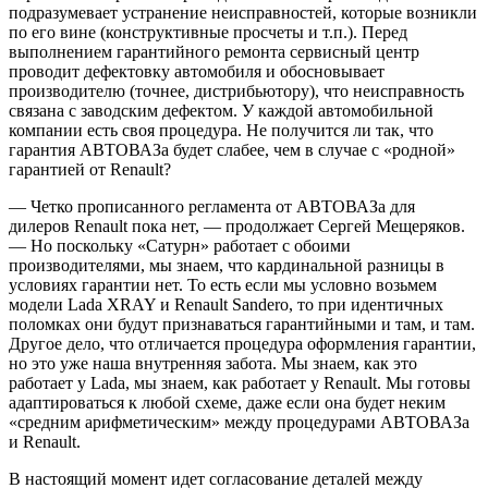
подразумевает устранение неисправностей, которые возникли
по его вине (конструктивные просчеты и т.п.). Перед
выполнением гарантийного ремонта сервисный центр
проводит дефектовку автомобиля и обосновывает
производителю (точнее, дистрибьютору), что неисправность
связана с заводским дефектом. У каждой автомобильной
компании есть своя процедура. Не получится ли так, что
гарантия АВТОВАЗа будет слабее, чем в случае с «родной»
гарантией от Renault?
— Четко прописанного регламента от АВТОВАЗа для
дилеров Renault пока нет, — продолжает Сергей Мещеряков.
— Но поскольку «Сатурн» работает с обоими
производителями, мы знаем, что кардинальной разницы в
условиях гарантии нет. То есть если мы условно возьмем
модели Lada XRAY и Renault Sandero, то при идентичных
поломках они будут признаваться гарантийными и там, и там.
Другое дело, что отличается процедура оформления гарантии,
но это уже наша внутренняя забота. Мы знаем, как это
работает у Lada, мы знаем, как работает у Renault. Мы готовы
адаптироваться к любой схеме, даже если она будет неким
«средним арифметическим» между процедурами АВТОВАЗа
и Renault.
В настоящий момент идет согласование деталей между