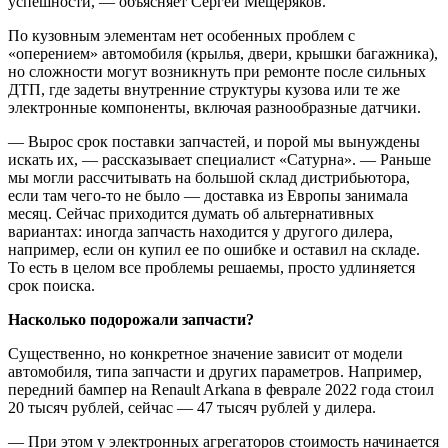
успешности, — объясняет Сергей Мещеряков.
По кузовным элементам нет особенных проблем с
«оперением» автомобиля (крылья, двери, крышки багажника),
но сложности могут возникнуть при ремонте после сильных
ДТП, где задеты внутренние структуры кузова или те же
электронные компоненты, включая разнообразные датчики.
— Вырос срок поставки запчастей, и порой мы вынуждены
искать их, — рассказывает специалист «Сатурна». — Раньше
мы могли рассчитывать на большой склад дистрибьютора,
если там чего-то не было — доставка из Европы занимала
месяц. Сейчас приходится думать об альтернативных
вариантах: иногда запчасть находится у другого дилера,
например, если он купил ее по ошибке и оставил на складе.
То есть в целом все проблемы решаемы, просто удлиняется
срок поиска.
Насколько подорожали запчасти?
Существенно, но конкретное значение зависит от модели
автомобиля, типа запчасти и других параметров. Например,
передний бампер на Renault Arkana в феврале 2022 года стоил
20 тысяч рублей, сейчас — 47 тысяч рублей у дилера.
— При этом у электронных агрегаторов стоимость начинается