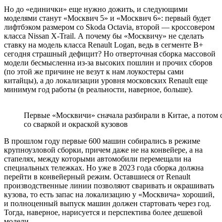
Но до «единички» еще нужно дожить, и следующими
моделями станут «Москвич 5» и «Москвич 6»: первый будет
лифтбэком размером со Skoda Octavia, второй — кроссовером
класса Nissan X-Trail. А почему бы «Москвичу» не сделать
ставку на модель класса Renault Logan, ведь в сегменте В+
сегодня страшный дефицит? Но отверточная сборка массовой
модели бесмысленна из-за высоких пошлин и прочих сборов
(по этой же причине не везут к нам лоукостеры сами
китайцы), а до локализации уровня московских Renault еще
минимум год работы (в реальности, наверное, больше).
Первые «Москвичи» сначала разбирали в Китае, а потом
со сваркой и окраской кузовов
В прошлом году первые 600 машин собирались в режиме
крупноузловой сборки, причем даже не на конвейере, а на
стапелях, между которыми автомобили перемещали на
специальных тележках. Но уже в 2023 года сборка должна
перейти в конвейерный режим. Оставшиеся от Renault
производственные линии позволяют сваривать и окрашивать
кузова, то есть запас на локализацию у «Москвича» хороший,
и полноценный выпуск машин должен стартовать через год.
Тогда, наверное, нарисуется и перспектива более дешевой
модели.