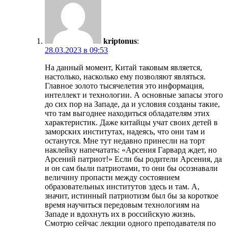
kriptonus
:
28.03.2023 в 09:53
На данный момент, Китай таковым является,
настолько, насколько ему позволяют являться.
Главное золото тысячелетия это информация,
интеллект и технологии. А основные запасы этого
до сих пор на Западе, да и условия созданы такие,
что там выгоднее находиться обладателям этих
характеристик. Даже китайцы учат своих детей в
заморских институтах, надеясь, что они там и
останутся. Мне тут недавно принесли на торт
наклейку напечатать: «Арсения Гарвард ждет, но
Арсений патриот!» Если бы родители Арсения, да
и он сам были патриотами, то они бы осознавали
величину пропасти между состоянием
образовательных институтов здесь и там. А,
значит, истинный патриотизм был бы за короткое
время научиться передовым технологиям на
Западе и вдохнуть их в российскую жизнь.
Смотрю сейчас лекции одного преподавателя по