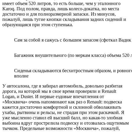
имеет объем 520 литров, то есть больше, чем у эталонного
Karoq. Под полом, правда, лишь колесо-докатка, но места
достаточно и для полноразмерной запаски. Из минусов,
пожалуй, лишь тугие кнопки складывания задних сидений и
образующаяся при этом ступенька.
Сам за собой я сажусь с большим запасом (сфоткал Вади
Багажник внушительного (по меркам класса) объема 520 л
Сиденья складываются бесхитростным образом, и ровного 
вполне
У автосалона, где я забирал автомобиль, довольно разбитая
дорога, на которой мы в свое время проверяли и Renault
Logan, и Duster. И первые ездовые впечатления от
«Москвича» очень напоминают как раз о Renault: подвеска
кажется достаточно комфортной и склонной обволакивать
ухабы, рытвины и рельсы, не страдая при этом раскачкой. Я
уже мысленно ставил ей высший балл, но какая-то злобная
выбоина вдруг прострелила подвеску и отозвалась ощутимым
тычком. Предельные возможности «Москвича», пожалуй,