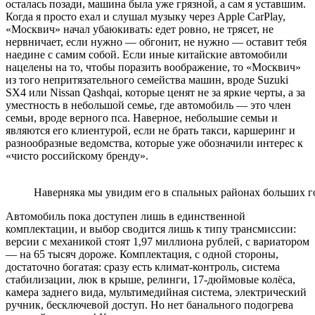
осталась позади, машина была уже грязной, а сам я уставшим.
Когда я просто ехал и слушал музыку через Apple CarPlay,
«Москвич» начал убаюкивать: едет ровно, не трясет, не
нервничает, если нужно — обгонит, не нужно — оставит тебя
наедине с самим собой. Если иные китайские автомобили
нацелены на то, чтобы поразить воображение, то «Москвич»
из того непритязательного семейства машин, вроде Suzuki
SX4 или Nissan Qashqai, которые ценят не за яркие черты, а за
уместность в небольшой семье, где автомобиль — это член
семьи, вроде верного пса. Наверное, небольшие семьи и
являются его клиентурой, если не брать такси, каршеринг и
разнообразные ведомства, которые уже обозначили интерес к
«чисто российскому бренду».
Наверняка мы увидим его в спальных районах больших го
Автомобиль пока доступен лишь в единственной
комплектации, и выбор сводится лишь к типу трансмиссии:
версии с механикой стоят 1,97 миллиона рублей, с вариатором
— на 65 тысяч дороже. Комплектация, с одной стороны,
достаточно богатая: сразу есть климат-контроль, система
стабилизации, люк в крыше, релинги, 17-дюймовые колёса,
камера заднего вида, мультимедийная система, электрический
ручник, бесключевой доступ. Но нет банального подогрева