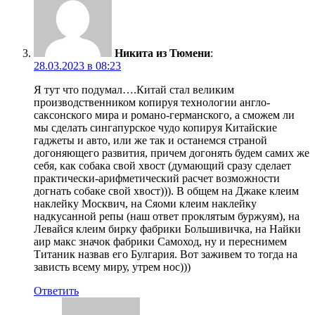
Никита из Тюмени
:
28.03.2023 в 08:23
Я тут что подумал….Китай стал великим
производственником копируя технологии англо-
саксонского мира и романо-германского, а сможем ли
мы сделать сингапурское чудо копируя Китайские
гаджеты и авто, или же так и останемся страной
догоняющего развития, причем догонять будем самих же
себя, как собака свой хвост (думающий сразу сделает
практически-арифметический расчет возможности
догнать собаке свой хвост))). В общем на Джаке клеим
наклейку Москвич, на Сяоми клеим наклейку
надкусанной репы (наш ответ проклятым буржуям), на
Левайся клеим бирку фабрики Большивичка, на Найки
аир макс значок фабрики Самоход, ну и переснимем
Титаник назвав его Булгария. Вот заживем то тогда на
зависть всему миру, утрем нос)))
Ответить