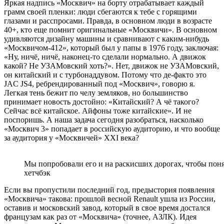
Яркая надпись «Москвич» на борту отрабатывает каждый
грамм своей пленки: люди сбегаются к тебе с горящими
глазами и расспросами. Правда, в основном люди в возрасте
40+, кто еще помнит оригинальные «Москвичи». В основном
удивляются дизайну машины и сравнивают с каким-нибудь
«Москвичом-412», который был у папы в 1976 году, заключая:
«Ну, ничё, ничё, наконец-то сделали нормально. А движок
какой? Не УЗАМовский хоть?». Нет, движок не УЗАМовский,
он китайский и с турбонаддувом. Потому что де-факто это
JAC JS4, ребрендированный под «Москвич», говорю я.
Легкая тень бежит по челу земляков, но большинство
принимает новость достойно: «Китайский? А чё такого?
Сейчас всё китайское. Айфоны тоже китайские». И не
поспоришь. А наша задача сегодня разобраться, насколько
«Москвич 3» попадает в российскую аудиторию, и что вообще
за аудитория у «Москвичей» XXI века?
Мы попробовали его и на раскисших дорогах, чтобы понят
хетчбэк
Если вы пропустили последний год, предыстория появления
«Москвича» такова: прошлой весной Renault ушла из России,
оставив и московский завод, который в свое время достался
французам как раз от «Москвича» (точнее, АЗЛК). Идея