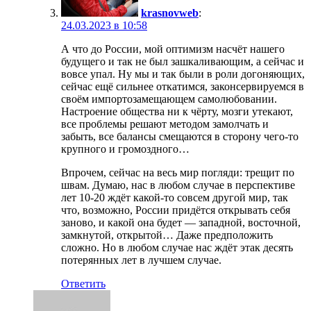
krasnovweb
:
24.03.2023 в 10:58
А что до России, мой оптимизм насчёт нашего
будущего и так не был зашкаливающим, а сейчас и
вовсе упал. Ну мы и так были в роли догоняющих,
сейчас ещё сильнее откатимся, законсервируемся в
своём импортозамещающем самолюбовании.
Настроение общества ни к чёрту, мозги утекают,
все проблемы решают методом замолчать и
забыть, все балансы смещаются в сторону чего-то
крупного и громоздного…
Впрочем, сейчас на весь мир погляди: трещит по
швам. Думаю, нас в любом случае в перспективе
лет 10-20 ждёт какой-то совсем другой мир, так
что, возможно, России придётся открывать себя
заново, и какой она будет — западной, восточной,
замкнутой, открытой… Даже предположить
сложно. Но в любом случае нас ждёт этак десять
потерянных лет в лучшем случае.
Ответить