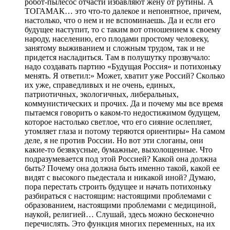
робот-пылесос отчасти избавляют жену от рутины. А
ТОГАМАК… это что-то далекое и непонятное, причем,
настолько, что о нем и не вспоминаешь. Да и если его
будущее наступит, то с таким вот отношением к своему
народу, населению, его плодами простому человеку,
занятому выживанием и сложным трудом, так и не
придется насладиться. Там в полушутку прозвучало:
надо создавать партию «Будущая Россия» и потихоньку
менять. Я ответил:» Может, хватит уже Россий? Сколько
их уже, справедливых и не очень, единых,
патриотичных, экологичных, либеральных,
коммунистических и прочих. Да и почему мы все время
пытаемся говорить о каком-то недостижимом будущем,
которое настолько светлое, что его сияние ослепляет,
утомляет глаза и потому теряются ориентиры» На самом
деле, я не против России. Но вот эти слоганы, они
какие-то безвкусные, бумажные, выхолощенные. Что
подразумевается под этой Россией? Какой она должна
быть? Почему она должна быть именно такой, какой ее
видят с высокого пьедестала и никакой иной? Думаю,
пора перестать строить будущее и начать потихоньку
разбираться с настоящим: настоящими проблемами с
образованием, настоящими проблемами с медициной,
наукой, религией… Слушай, здесь можно бесконечно
перечислять. Это функция многих переменных, на их