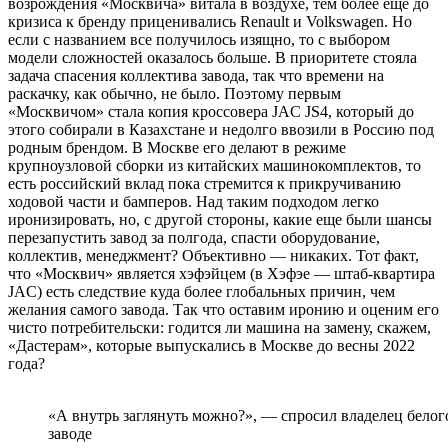
возрождения «Москвича» витала в воздухе, тем более еще до
кризиса к бренду приценивались Renault и Volkswagen. Но
если с названием все получилось изящно, то с выбором
модели сложностей оказалось больше. В приоритете стояла
задача спасения коллектива завода, так что времени на
раскачку, как обычно, не было. Поэтому первым
«Москвичом» стала копия кроссовера JAC JS4, который до
этого собирали в Казахстане и недолго ввозили в Россию под
родным брендом. В Москве его делают в режиме
крупноузловой сборки из китайских машинокомплектов, то
есть российский вклад пока стремится к прикручиванию
ходовой части и бамперов. Над таким подходом легко
иронизировать, но, с другой стороны, какие еще были шансы
перезапустить завод за полгода, спасти оборудование,
коллектив, менеджмент? Объективно — никаких. Тот факт,
что «Москвич» является хэфэйцем (в Хэфэе — штаб-квартира
JAC) есть следствие куда более глобальных причин, чем
желания самого завода. Так что оставим иронию и оценим его
чисто потребительски: годится ли машина на замену, скажем,
«Дастерам», которые выпускались в Москве до весны 2022
года?
«А внутрь заглянуть можно?», — спросил владелец белого
заводе