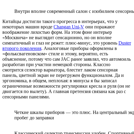
Внутри вполне современный салон с изобилием сенсорны
Китайцы достигли такого прогресса в интерьерах, что у
некоторых машин вроде
Changan Uni-V
они поражают
воображение лихостью форм. На этом фоне интерьер
«Москвича» не выглядит сенсационно, но он вполне
симпатичный и глаз не режет: плюс-минус, это уровень
Duster
второго поколения
. Аналоговые приборы оформлены в
«фольксвагеновском» стиле и этому, вероятно, есть
объяснение, потому что сам JAC ранее заявлял, что автомоиль
разработан при участии немецкой стороны. Классно
смотрится селектор вариатора, блестит лаком сенсорная
панель, цветной экран не перегружен функционалом. Да и
эргономика, в общем, неплохая: в минусы я бы записал
ограниченные возможности регулировки кресла и руля (он не
двигается по вылету). А главная претензия связана как раз с
сенсорными панелями.
Четкие шкалы приборов — это плюс. На центральный эк
пробег до заправки
Классический селектор трансмиссии удобен. Спортивны