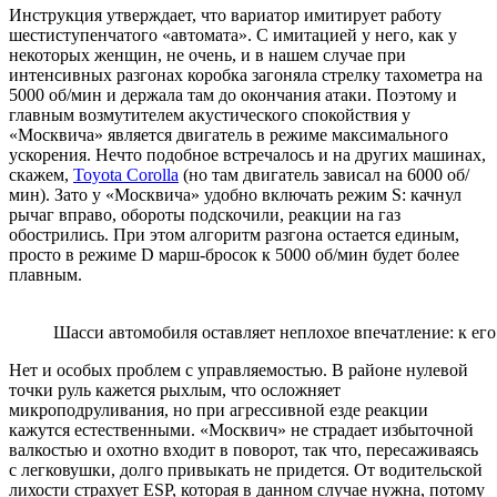
Инструкция утверждает, что вариатор имитирует работу
шестиступенчатого «автомата». С имитацией у него, как у
некоторых женщин, не очень, и в нашем случае при
интенсивных разгонах коробка загоняла стрелку тахометра на
5000 об/мин и держала там до окончания атаки. Поэтому и
главным возмутителем акустического спокойствия у
«Москвича» является двигатель в режиме максимального
ускорения. Нечто подобное встречалось и на других машинах,
скажем,
Toyota Corolla
(но там двигатель зависал на 6000 об/
мин). Зато у «Москвича» удобно включать режим S: качнул
рычаг вправо, обороты подскочили, реакции на газ
обострились. При этом алгоритм разгона остается единым,
просто в режиме D марш-бросок к 5000 об/мин будет более
плавным.
Шасси автомобиля оставляет неплохое впечатление: к ег
Нет и особых проблем с управляемостью. В районе нулевой
точки руль кажется рыхлым, что осложняет
микроподруливания, но при агрессивной езде реакции
кажутся естественными. «Москвич» не страдает избыточной
валкостью и охотно входит в поворот, так что, пересаживаясь
с легковушки, долго привыкать не придется. От водительской
лихости страхует ESP, которая в данном случае нужна, потому