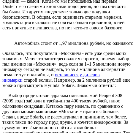
сидений — камон! Когда-то мы потешались над первым
Duster с его слепыми кнопками подогревов, но там они хотя
бы были. Из других «недостач»: только две подушки
безопасности. В общем, если оценивать старыми мерками,
комплектация выглядит не совсем сбалансированной, в ней
есть приятные излишества, но нет чего-то совсем базового.
Автомобиль стоит от 1,97 миллиона рублей, но ожидают
Оказалось, что покупатели «Москвича» есть уже среди моих
знакомых. Меня это заинтересовало: я спросил, почему выбор
пал именно на «Москвич», ведь если за 1–1,5 миллиона новую
иномарку сегодня не выбрать, то за 2 миллиона альтернатив
немало: тут и китайцы, и
оставшиеся у дилеров
иномарки
старой волны. Например, за 2 миллиона рублей еще
можно присмотреть Hyundai Solaris. Знакомый ответил:
— Выбор продиктован здравым смыслом: мой Peugeot 308
(2009 года) забрали в трейд-ин за 400 тысяч рублей, плюс
обложили скидками. Катаюсь пару недель, по сравнению с
другими моими машинами «Москвич» нравится больше.
Седан, вроде Solaris, не рассматривал в принципе, тем более,
таких такси по городу пруд пруди, а хочется внедорожник. За
сумму менее 2 миллионов найти автомобиль с
автоматической трансмиссией и кучей опций сложновато. Тот