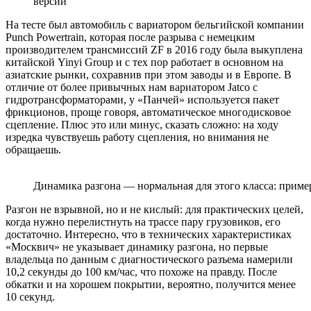
версий
На тесте был автомобиль с вариатором бельгийской компании
Punch Powertrain, которая после разрыва с немецким
производителем трансмиссий ZF в 2016 году была выкуплена
китайской Yinyi Group и с тех пор работает в основном на
азиатские рынки, сохравнив при этом заводы и в Европе. В
отличие от более привычных нам вариатором Jatco с
гидротрансформаторами, у «Панчей» используется пакет
фрикционов, проще говоря, автоматическое многодисковое
сцепление. Плюс это или минус, сказать сложно: на ходу
изредка чувствуешь работу сцепления, но внимания не
обращаешь.
Динамика разгона — нормальная для этого класса: пример
Разгон не взрывной, но и не кислый: для практических целей,
когда нужно перелистнуть на трассе пару грузовиков, его
достаточно. Интересно, что в технических характеристиках
«Москвич» не указывает динамику разгона, но первые
владельца по данным с диагностического разъема намерили
10,2 секунды до 100 км/час, что похоже на правду. После
обкатки и на хорошем покрытии, вероятно, получится менее
10 секунд.