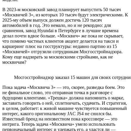
В 2023-м московский завод планирует выпустить 50 тысяч
«Москвичей 3», из которых 10 тысяч будут электрическими. К
2025-му объем выпуск должен достичь 120 тысяч
автомобилей в год. Это немало, но и не рекордно: для
сравнения, завод Hyundai в Петербурге в лучшие времена
делал почти вдвое больше. «Москвич» же пока не скрывает,
что помимо частных клиентов акцент делается на такси и
каршеринг плюс на госструктуры: недавно партию из 15
«Москвичей» отгрузили сотрудникам Мосгосстройнадзора.
Кому еще надзирать за московскими стройками, как не
москвичам?
Мосгосстройнадзор заказал 15 машин для своих сотрудни
Пока задача «Москвича 3» — это, скорее, разведка боем. Это
не финальное слово, это отправная точка в разговоре с
будущими клиентами. «Трешка» должна напомнить о марке,
заставить говорить о ней, сплетничать, судачить. И стратегия,
в целом, работает: к живой машине чувствуется повышенный
интерес, какого оригинальному JAC JS4 не снился бы.
Известный бренд на неизвестном пока кроссовере — это
интрига. Теперь задача «Москвича» умело использовать
первоначальный интерес и удержать его, а удастся ли —