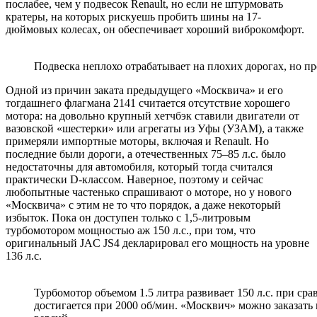
послабее, чем у подвесок Renault, но если не штурмовать
кратеры, на которых рискуешь пробить шины на 17-
дюймовых колесах, он обеспечивает хороший виброкомфорт.
Подвеска неплохо отрабатывает на плохих дорогах, но п
Одной из причин заката предыдущего «Москвича» и его
тогдашнего флагмана 2141 считается отсутствие хорошего
мотора: на довольно крупный хетчбэк ставили двигатели от
вазовской «шестерки» или агрегаты из Уфы (УЗАМ), а также
примеряли импортные моторы, включая и Renault. Но
последние были дороги, а отечественных 75–85 л.с. было
недостаточны для автомобиля, который тогда считался
практически D-классом. Наверное, поэтому и сейчас
любопытные частенько спрашивают о моторе, но у нового
«Москвича» с этим не то что порядок, а даже некоторый
избыток. Пока он доступен только с 1,5-литровым
турбомотором мощностью аж 150 л.с., при том, что
оригинальный JAC JS4 декларировал его мощность на уровне
136 л.с.
Турбомотор объемом 1.5 литра развивает 150 л.с. при ср
достигается при 2000 об/мин. «Москвич» можно заказать