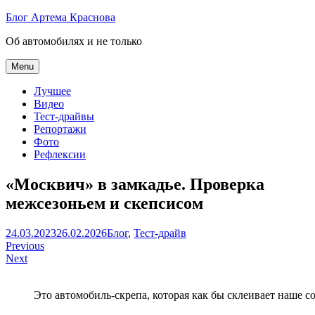
Skip
Блог Артема Краснова
to
Об автомобилях и не только
content
Menu
Лучшее
Видео
Тест-драйвы
Репортажи
Фото
Рефлексии
«Москвич» в замкадье. Проверка
межсезоньем и скепсисом
Артем
24.03.2023
26.02.2026
Блог
,
Тест-драйв
Навигация
Краснов
Previous
Next
по
записям
Это автомобиль-скрепа, которая как бы склеивает наше с