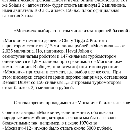
же Solaris с «автоматом» будет стоить минимум 2,2 миллиона,
имея двигатель 100 л.с., а здесь 150 л.с. плюс официальная
гарантия 3 года.
«Москвич» выбирают в том числе из-за хорошей базовой
«Москвич» немного дешевле Chery Tiggo 4 Pro: тот с
вариатором стоит от 2,15 миллиона рублей, «Москвич» — от
2,035 миллиона. Но, например, Haval Jolion с
семиступенчатым роботом и 147-сильным турбомотором
оценивается в 1,9 миллиона при сравнимой с «Москвичом»
комплектации. В общем, при всем дефиците конкуренции
«Москвич» приходит в сегмент, где выбор все же есть. При
этом иномарки старой гвардии дороже: например, оставшиеся
Renault Duster со 150-сильным 1,3-литровым турбомотором
стоят ближе к 2,5 миллиона рублей.
С точки зрения проходимости «Москвич» ближе к легкову
Советская марка «Москвич», если помните, обозначала
народные автомобили, которые сегодня мы бы называли
бюджетными: так, например, в начале 1970-х за
«Москвич-412» нужно было отдать около 5000 рублей,