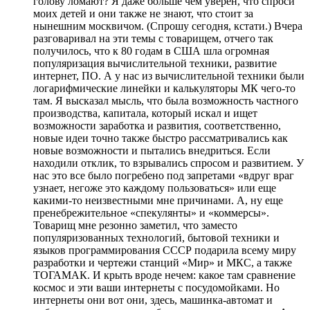
голову ломают? Я даже больше чем уверен, что спроси
моих детей и они также не знают, что стоит за
нынешним москвичом. (Спрошу сегодня, кстати.) Вчера
разговаривал на эти темы с товарищем, отчего так
получилось, что к 80 годам в США шла огромная
популяризация вычислительной техники, развитие
интернет, ПО. А у нас из вычислительной техники были
логарифмические линейки и калькуляторы МК чего-то
там. Я высказал мысль, что была возможность частного
производства, капитала, который искал и ищет
возможности заработка и развития, соответственно,
новые идеи точно также быстро рассматривались как
новые возможности и пытались внедриться. Если
находили отклик, то взрывались спросом и развитием. У
нас это все было погребено под запретами «вдруг враг
узнает, негоже это каждому пользоваться» или еще
какими-то неизвестными мне причинами. А, ну еще
пренебрежительное «спекулянты» и «коммерсы».
Товарищ мне резонно заметил, что заместо
популяризованных технологий, бытовой техники и
языков программирования СССР подарила всему миру
разработки и чертежи станций «Мир» и МКС, а также
ТОГАМАК. И крыть вроде нечем: какое там сравнение
космос и эти ваши интернеты с посудомойками. Но
интернеты они вот они, здесь, машинка-автомат и