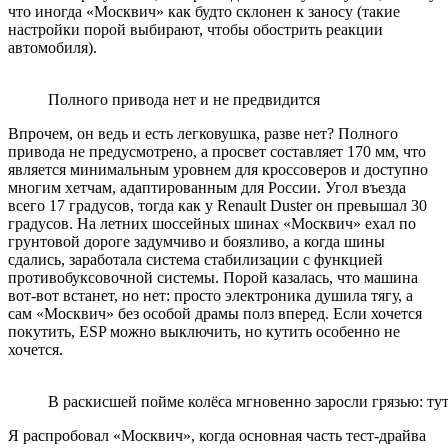
что иногда «Москвич» как будто склонен к заносу (такие
настройки порой выбирают, чтобы обострить реакции
автомобиля).
Полного привода нет и не предвидится
Впрочем, он ведь и есть легковушка, разве нет? Полного
привода не предусмотрено, а просвет составляет 170 мм, что
является минимальным уровнем для кроссоверов и доступно
многим хетчам, адаптированным для России. Угол въезда
всего 17 градусов, тогда как у Renault Duster он превышал 30
градусов. На летних шоссейных шинах «Москвич» ехал по
грунтовой дороге задумчиво и боязливо, а когда шины
сдались, заработала система стабилизации с функцией
противобуксовочной системы. Порой казалась, что машина
вот-вот встанет, но нет: просто электроника душила тягу, а
сам «Москвич» без особой драмы полз вперед. Если хочется
покутить, ESP можно выключить, но кутить особенно не
хочется.
В раскисшей пойме колёса мгновенно заросли грязью: ту
Я распробовал «Москвич», когда основная часть тест-драйва