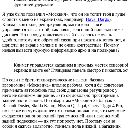
функцией удержания
Я уже было похвалил «Москвич», что он не топит тебя в гуще
слоистых меню на экране (как, например,
Haval Dargo
).
Климат-контроль, рециркуляция, магнитола — всё
управляется элегантной, как рояль, сенсорной панелью ниже
дисплея. Но на ходу пользоваться ей оказалось не очень
удобно, потому что обратной связи при нажатии кнопок нет, а
шрифты на экране мелкие и не очень контрастные. Почему
нельзя вывести нужную информацию ярко и на полэкрана?
Климат управляется касанием в нужных местах сенсорной
экрана: видите ее? Глянцевая панель быстро пачкается, хо
Но если не брать технократические изыски, базовая
эргономика «Москвича» вполне рабочая, хотя я бы советовал
применять автомобиль под себя: диапазоны регулировок у
него не слишком широкие. Зато он довольно просторный в
задней части салона. По габаритам «Москвич 3» близок к
Renault Duster, Skoda Karoq, Nissan Qashqai, Chery Tiggo 4 Pro,
но все же он чуть длиннее их и скомпонован так, что место не
съедается полноприводной трансмиссией или независимой
задней подвеской — их тут попросту нет. Поэтому сам за
собой я сажусь вольготно, тоннель пола низкий, а багажник