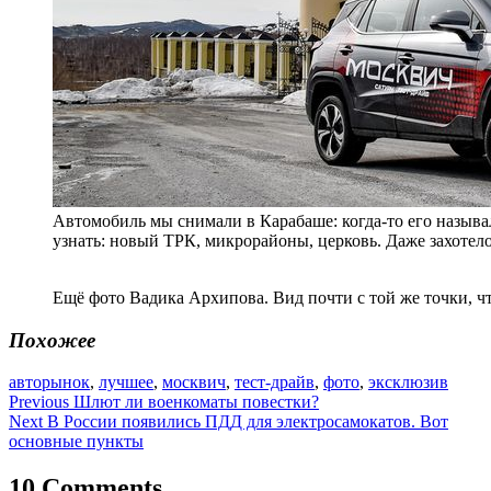
Автомобиль мы снимали в Карабаше: когда-то его называл
узнать: новый ТРК, микрорайоны, церковь. Даже захотело
Ещё фото Вадика Архипова. Вид почти с той же точки, 
Похожее
авторынок
,
лучшее
,
москвич
,
тест-драйв
,
фото
,
эксклюзив
Навигация
Previous
Шлют ли военкоматы повестки?
Next
В России появились ПДД для электросамокатов. Вот
по
основные пункты
записям
10 Comments