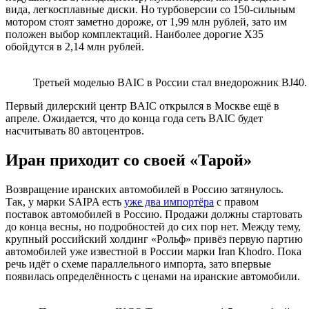
вида, легкосплавные диски. Но турбоверсии со 150-сильным
мотором стоят заметно дороже, от 1,99 млн рублей, зато им
положен выбор комплектаций. Наиболее дорогие Х35
обойдутся в 2,14 млн рублей.
Третьей моделью BAIC в России стал внедорожник BJ40. 
Первый дилерский центр BAIC открылся в Москве ещё в
апреле. Ожидается, что до конца года сеть BAIC будет
насчитывать 80 автоцентров.
Иран приходит со своей «Тарой»
Возвращение иранских автомобилей в Россию затянулось.
Так, у марки SAIPA есть
уже два импортёра
с правом
поставок автомобилей в Россию. Продажи должны стартовать
до конца весны, но подробностей до сих пор нет. Между тему,
крупный российский холдинг «Рольф» привёз первую партию
автомобилей уже известной в России марки Iran Khodro. Пока
речь идёт о схеме параллельного импорта, зато впервые
появилась определённость с ценами на иранские автомобили.