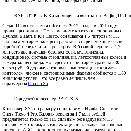
«параллельные» Iran Khodro, о которых речь ниже.
BAIC U5 Plus. В Китае модель известна как Beijing U5 Plu
Седан U5 выпускается в Китае с 2017 года, а в 2021 году
прошёл рестайлинг. По размерному классу он сопоставим с
Hyundai Elantra и Kia Cerato, оснащается 1,5-литровым 113-
сильным мотором, который работает в паре с механической
коробкой передач или вариатором. В базовой версии за 1,7
млн есть две подушки безопасности, мультимедиа,
кондиционер, система стабилизации, легкосплавные колеса и
камера заднего вида. Но версия с вариатором сразу на 230
тысяч рублей дороже, а топовая комплектация с климат-
контролем, люком и светодиодными фарами обойдется в 1,89
миллиона рублей. Это всё равно дешевле, чем
соразмерная
Omoda S5
.
Городской кроссовер BAIC X35
Кроссовер X35 по размеру сопоставим с Hyndai Creta или
Chery Tiggo 4 Pro. Базовая версия за 1,7 млн рублей
предлагается только со 116-сильным безнаддувным 1,5-
литровым мотором, а комплектация неплохая: фронтальные
подушки, АБС, кондиционер, мультимедиа, камера заднего