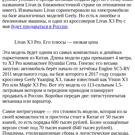
названием Livan (к ближневосточной стране он отношения не
имеет). Изначально Livan сориентировали на электромобили
на базе аналогичных моделей Geely. Но есть в линейке и
бензиновые машины, и один из кроссоверов Livan X3 Pro c
мая
будет продаваться в России
.
Livan X3 Pro. Его плюсы — низкая цена
Эта модель будет одним из самых компактных и дешёвых
паркетников из Китая. Длина модели едва превышает 4 метра,
то X3 Pro компактнее Hyundai Creta. Генезис его весьма
запутан: автомобиль берёт начало от хетчбэка Englon SC5-RV
2011 модельного года, на базе которого в 2017 году создали
кроссовер Geely Yuanjing X3, также известный как Vision X3
Pro или Maple X3 Pro. Вот эту модель со 113-сильным 1,5-
литровым мотором и передним приводом планируют
продавать в России. Коробки передач две: пятиступенчатая
механика или вариатор.
Самое интригующее — это стоимость модели, которая из-за
своей компактности и простоты стоит в Китае от 50 тысяч
юаней, то есть порядка 600 тысяч рублей. Более оснащённые
версии стоят под 70 тысяч юаней (840 тысяч рублей).
Пошлины, утилизационные сборы и логистические расходы,