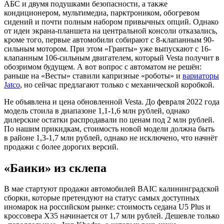
АБС и двумя подушками безопасности, а также
кондиционером, мультимедиа, парктроником, обогревом
сидений и почти полным набором привычных опций. Однако
от идеи экрана-планшета на центральной консоли отказались,
кроме того, первые автомобили собирают с 8-клапанным 90-
сильным мотором. При этом «Гранты» уже выпускают с 16-
клапанным 106-сильным двигателем, который Vesta получит в
обозримом будущем. А вот вопрос с автоматом не решён:
раньше на «Весты» ставили капризные «роботы» и
вариаторы
Jatco
, но сейчас предлагают только с механической коробкой.
Не объявлена и цена обновленной Vesta. До февраля 2022 года
модель стоила в диапазоне 1,1-1,6 млн рублей, однако
дилерские остатки распродавали по ценам под 2 млн рублей.
По нашим прикидкам, стоимость новой модели должна быть
в районе 1,3-1,7 млн рублей, однако не исключено, что начнёт
продажи с более дорогих версий.
«Баики» из склепа
В мае стартуют продажи автомобилей BAIC калининградской
сборки, которые претендуют на статус самых доступных
иномарок на российском рынке: стоимость седана U5 Plus и
кроссовера X35 начинается от 1,7 млн рублей. Дешевле только