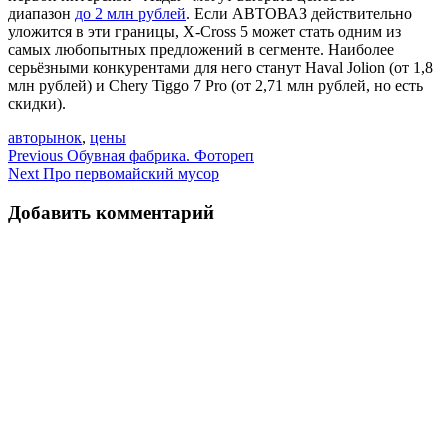
диапазон
до 2 млн рублей
. Если АВТОВАЗ действительно
уложится в эти границы, X-Cross 5 может стать одним из
самых любопытных предложений в сегменте. Наиболее
серьёзными конкурентами для него станут Haval Jolion (от 1,8
млн рублей) и Chery Tiggo 7 Pro (от 2,71 млн рублей, но есть
скидки).
авторынок
,
цены
Навигация
Previous
Обувная фабрика. Фотореп
Next
Про первомайский мусор
по
записям
Добавить комментарий