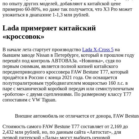
по опыту других моделей, добавляют к китайской цене
примерно 60-80%, но даже так получается, что X3 Pro может
уложиться в диапазоне 1-1,3 млн рублей.
Lada примеряет китайский
«кроссовок»
В начале лета стартует производство
Lada X-Cross 5
на
бывшем заводе Nissan в Петербурге, который в прошлом году
перешёл под контроль АВТОВАЗа. «Новинка», судя по
первым снимкам, является полной копией китайского
переднеприводного кроссовера FAW Bestune T77, который
продаётся в России с конца 2021 года. Он оснащается
полуторалитровым турбодвигателем мощностью 160 л.с. в
паре с механической коробкой передач или семиступенчатым
«роботом» с двумя сцеплениями. По размерному классу T77
сопоставим с VW Tiguan.
Внешне автомобиль не отличается от донора, FAW Bestun
Стоимость самого FAW Bestune T77 составляет от 2,169 до
2,432 млн рублей, но, по данным сайта «Автостат», для
первой питерской «Лады» могут выбрать ценовой