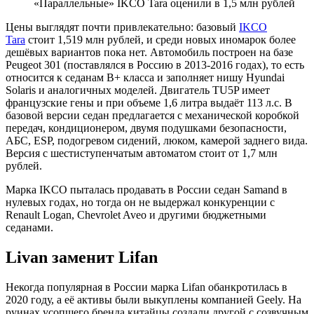
«Параллельные» IKCO Tara оценили в 1,5 млн рублей
Цены выглядят почти привлекательно: базовый
IKCO
Tara
стоит 1,519 млн рублей, и среди новых иномарок более
дешёвых вариантов пока нет. Автомобиль построен на базе
Peugeot 301 (поставлялся в Россию в 2013-2016 годах), то есть
относится к седанам В+ класса и заполняет нишу Hyundai
Solaris и аналогичных моделей. Двигатель TU5P имеет
французские гены и при объеме 1,6 литра выдаёт 113 л.с. В
базовой версии седан предлагается с механической коробкой
передач, кондиционером, двумя подушками безопасности,
АБС, ESP, подогревом сидений, люком, камерой заднего вида.
Версия с шестиступенчатым автоматом стоит от 1,7 млн
рублей.
Марка IKCO пыталась продавать в России седан Samand в
нулевых годах, но тогда он не выдержал конкуренции с
Renault Logan, Chevrolet Aveo и другими бюджетными
седанами.
Livan заменит Lifan
Некогда популярная в России марка Lifan обанкротилась в
2020 году, а её активы были выкуплены компанией Geely. На
руинах усопшего бренда китайцы создали другой с созвучным