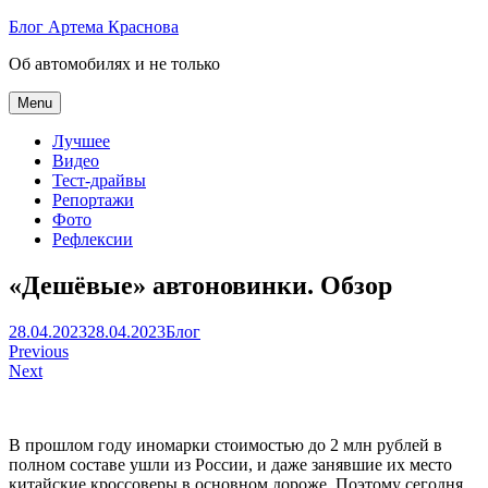
Skip
Блог Артема Краснова
to
Об автомобилях и не только
content
Menu
Лучшее
Видео
Тест-драйвы
Репортажи
Фото
Рефлексии
«Дешёвые» автоновинки. Обзор
Артем
28.04.2023
28.04.2023
Блог
Навигация
Краснов
Previous
Next
по
записям
В прошлом году иномарки стоимостью до 2 млн рублей в
полном составе ушли из России, и даже занявшие их место
китайские кроссоверы в основном дороже. Поэтому сегодня