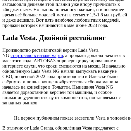
автомобили дешевле этой планки уже впору причислять к
«бюджетным». Но рынок понемногу оживает, и в последнее
время всё больше моделей метит в сегмент 1,5-1,8 млн рублей
и даже дешевле. Вот пять наиболее любопытных моделей,
продажи которых начинаются в мае-июне 2023 года.
Lada Vesta. Двойной рестайлинг
Производство рестайлиговой версии Lada Vesta
NG
стартовало в начале марта
, а продажи должны начаться в
мае этого года. АВТОВАЗ опроверг циркулировавшие в
интернете слухи, что сроки смещаются на месяц. Изначально
обновлённую Lada Vesta NG начали выпускать накануне
СВО, но весной 2022 года производство в Ижевске было
свёрнуто, и лишь в конце ноября тестовая сборка машина
началась на конвейере в Тольятти. Нынешняя Vesta NG
является доработанной версией той машины, и особое
внимание уделили отказу от компонентов, поставляемых с
западных рынков.
На первом публичном показе засветили Vesta в топовой 
В отличие от Lada Granta, обновлённая Vesta предлагает с