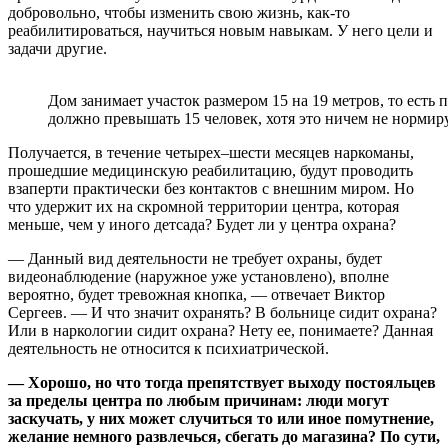
добровольно, чтобы изменить свою жизнь, как-то
реабилитироваться, научиться новым навыкам. У него цели и
задачи другие.
Дом занимает участок размером 15 на 19 метров, то есть 
должно превышать 15 человек, хотя это ничем не нормир
Получается, в течение четырех–шести месяцев наркоманы,
прошедшие медицинскую реабилитацию, будут проводить
взаперти практически без контактов с внешним миром. Но
что удержит их на скромной территории центра, которая
меньше, чем у иного детсада? Будет ли у центра охрана?
— Данный вид деятельности не требует охраны, будет
видеонаблюдение (наружное уже установлено), вполне
вероятно, будет тревожная кнопка, — отвечает Виктор
Сергеев. — И что значит охранять? В больнице сидит охрана?
Или в наркологии сидит охрана? Нету ее, понимаете? Данная
деятельность не относится к психиатрической.
— Хорошо, но что тогда препятствует выходу постояльцев
за пределы центра по любым причинам: люди могут
заскучать, у них может случиться то или иное помутнение,
желание немного развлечься, сбегать до магазина? По сути,