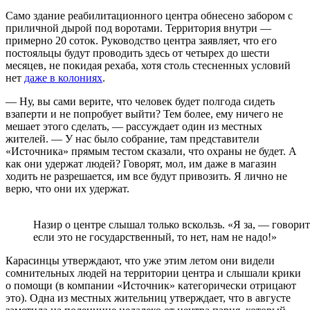
Само здание реабилитационного центра обнесено забором с
приличной дырой под воротами. Территория внутри —
примерно 20 соток. Руководство центра заявляет, что его
постояльцы будут проводить здесь от четырех до шести
месяцев, не покидая рехаба, хотя столь стесненных условий
нет
даже в колониях
.
— Ну, вы сами верите, что человек будет полгода сидеть
взаперти и не попробует выйти? Тем более, ему ничего не
мешает этого сделать, — рассуждает один из местных
жителей. — У нас было собрание, там представители
«Источника» прямым тестом сказали, что охраны не будет. А
как они удержат людей? Говорят, мол, им даже в магазин
ходить не разрешается, им все будут привозить. Я лично не
верю, что они их удержат.
Назир о центре слышал только вскользь. «Я за, — говорит
если это не государственный, то нет, нам не надо!»
Карасинцы утверждают, что уже этим летом они видели
сомнительных людей на территории центра и слышали крики
о помощи (в компании «Источник» категорически отрицают
это). Одна из местных жительниц утверждает, что в августе