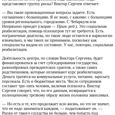
представляют группу риска? Виктор Сергеев отвечает:
— Вы такие провокационные вопросы задаете. Есть
соглашения с больницами. Я не знаю, с какими: с больницами
уровня регионального, городскими. С Чебаркуля или
Непряхино приедет (скорая —
Прим. ред.
). Это социальная
реабилитация, помощь психиатров тут не требуется. Есть
пограничные диагнозы, но такие люди остаются в наркологии
изначально, и мы таких не принимаем, поскольку как
специалисты видим их состояние. У нас, повторю, социальная
реабилитация.
Деятельность центра, по словам Виктора Сергеева, будет
финансироваться за счет субсидирования государства,
разнообразных президентских грантов, а также самих
родственников, которые оплачивают курс реабилитации.
Деньги тратятся на коммунальные услуги, питание, зарплату
персонала. Есть и бюджетные места. Число сотрудников
составит три–пять человек, включая психолога. Виктор
Сергеев говорит, что, по его данным, возвращается к
полноценному трезвому образу жизни половина зависимых.
— Но есть и те, кто продолжает всю жизнь, но это не значит,
что не надо заниматься каждым, — подытоживает он. —
Риски от такого соседства не больше, чем попасть под