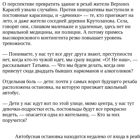
О перспективе превратить здание в рехаб жители Верхних
Карасей узнали случайно. Против инициативы выступили и
постоянные карасинцы, и «дачники» — те, кто приезжает на
лето, и даже жители соседней деревни Крутолапова. Села,
говорят они, слишком маленькие и удаленные, здесь нет ни
нормальной медицины, ни полиции. А потому примесь
высокорискового контингента резко повышает уровень
тревожности.
— Понимаете, у нас тут все друг друга знают, преступности
нет, когда кто-то чужой идет, мы сразу видим: «О! Не наш», —
рассказывает Татьяна. — Что мы будем делать, когда они
привезут сюда двадцать бывших наркоманов и алкоголиков?
Отдельная боль — дети: почти у самых ворот будущего рехаба
расположена остановка, на которую приезжает школьный
автобус.
— Дети у нас идут вот по этой улице, мимо центра, у нас тут
девочки-подростки есть, постояльцы будут все прекрасно
видеть, — опасается одна из жительниц. — Кто за них
поручится?
Автобусная остановка находится недалеко от входа в ре