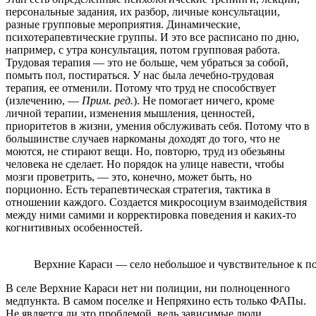
персональные задания, их разбор, личные консультации,
разные групповые мероприятия. Динамические,
психотерапевтические группы. И это все расписано по дню,
например, с утра консультация, потом групповая работа.
Трудовая терапия — это не больше, чем убраться за собой,
помыть пол, постираться. У нас была лечебно-трудовая
терапия, ее отменили. Потому что труд не способствует
(излечению, —
Прим. ред.
). Не помогает ничего, кроме
личной терапии, изменения мышления, ценностей,
приоритетов в жизни, умения обслуживать себя. Потому что в
большинстве случаев наркоманы доходят до того, что не
моются, не стирают вещи. Но, повторю, труд из обезьяны
человека не сделает. Но порядок на улице навести, чтобы
мозги проветрить, — это, конечно, может быть, но
порционно. Есть терапевтическая стратегия, тактика в
отношении каждого. Создается микросоциум взаимодействия
между ними самими и корректировка поведения и каких-то
когнитивных особенностей.
Верхние Караси — село небольшое и чувствительное к п
В селе Верхние Караси нет ни полиции, ни полноценного
медпункта. В самом поселке и Непряхино есть только ФАПы.
Не является ли это проблемой, ведь зависимые люди