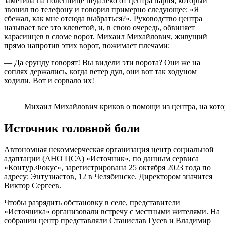
заметила на поленнице недалеко от центра парня, который
звонил по телефону и говорил примерно следующее: «Я
сбежал, как мне отсюда выбраться?». Руководство центра
называет все это клеветой, и, в свою очередь, обвиняет
карасинцев в сломе ворот. Михаил Михайлович, живущий
прямо напротив этих ворот, пожимает плечами:
— Да ерунду говорят! Вы видели эти ворота? Они же на
соплях держались, когда ветер дул, они вот так ходуном
ходили. Вот и сорвало их!
Михаил Михайлович криков о помощи из центра, на котор
Источник головной боли
Автономная некоммерческая организация центр социальной
адаптации (АНО ЦСА) «Источник», по данным сервиса
«Контур.Фокус», зарегистрирована 25 октября 2023 года по
адресу: Энтузиастов, 12 в Челябинске. Директором значится
Виктор Сергеев.
Чтобы разрядить обстановку в селе, представители
«Источника» организовали встречу с местными жителями. На
собрании центр представляли Станислав Гусев и Владимир