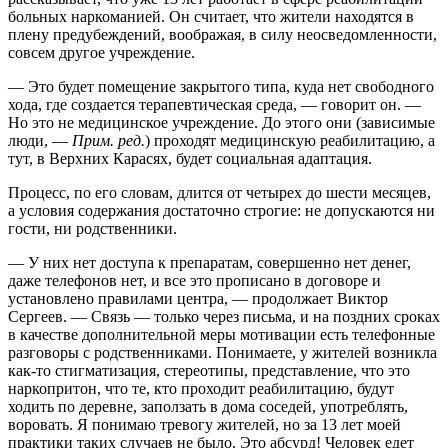
больных наркоманией. Он считает, что жители находятся в
плену предубеждений, воображая, в силу неосведомленности,
совсем другое учреждение.
— Это будет помещение закрытого типа, куда нет свободного
хода, где создается терапевтическая среда, — говорит он. —
Но это не медицинское учреждение. До этого они (зависимые
люди,
—
Прим. ред.
) проходят медицинскую реабилитацию, а
тут, в Верхних Карасях, будет социальная адаптация.
Процесс, по его словам, длится от четырех до шести месяцев,
а условия содержания достаточно строгие: не допускаются ни
гости, ни родственники.
— У них нет доступа к препаратам, совершенно нет денег,
даже телефонов нет, и все это прописано в договоре и
установлено правилами центра, — продолжает Виктор
Сергеев. — Связь — только через письма, и на поздних сроках
в качестве дополнительной меры мотивации есть телефонные
разговоры с родственниками. Понимаете, у жителей возникла
как-то стигматизация, стереотипы, представление, что это
наркопритон, что те, кто проходит реабилитацию, будут
ходить по деревне, заползать в дома соседей, употреблять,
воровать. Я понимаю тревогу жителей, но за 13 лет моей
практики таких случаев не было. Это абсурд! Человек едет