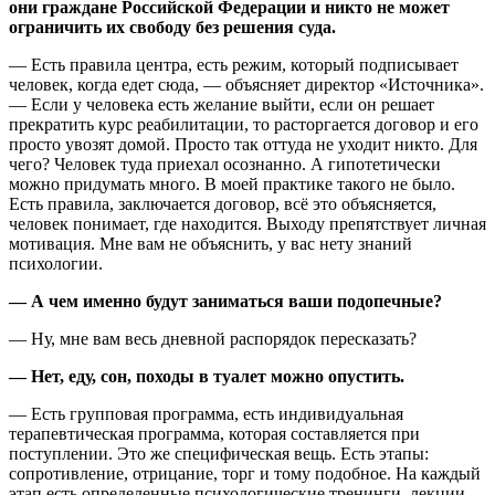
они граждане Российской Федерации и никто не может
ограничить их свободу без решения суда.
— Есть правила центра, есть режим, который подписывает
человек, когда едет сюда, — объясняет директор «Источника».
— Если у человека есть желание выйти, если он решает
прекратить курс реабилитации, то расторгается договор и его
просто увозят домой. Просто так оттуда не уходит никто. Для
чего? Человек туда приехал осознанно. А гипотетически
можно придумать много. В моей практике такого не было.
Есть правила, заключается договор, всё это объясняется,
человек понимает, где находится. Выходу препятствует личная
мотивация. Мне вам не объяснить, у вас нету знаний
психологии.
— А чем именно будут заниматься ваши подопечные?
— Ну, мне вам весь дневной распорядок пересказать?
— Нет, еду, сон, походы в туалет можно опустить.
— Есть групповая программа, есть индивидуальная
терапевтическая программа, которая составляется при
поступлении. Это же специфическая вещь. Есть этапы:
сопротивление, отрицание, торг и тому подобное. На каждый
этап есть определенные психологические тренинги, лекции,