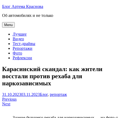
Skip
Блог Артема Краснова
to
Об автомобилях и не только
content
Menu
Лучшее
Видео
Тест-драйвы
Репортажи
Фото
Рефлексии
Карасинский скандал: как жители
восстали против рехаба для
наркозависимых
Артем
31.10.2023
03.11.2023
Блог
,
репортаж
Навигация
Краснов
Previous
Next
по
записям
Здание будущего рехаба для наркозависимых — на фото сп