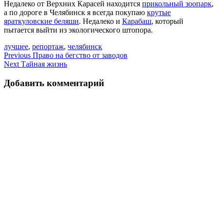
Недалеко от Верхних Карасей находится
прикольный зоопарк
,
а по дороге в Челябинск я всегда покупаю
крутые
яраткуловские беляши
. Недалеко и
Карабаш
, который
пытается выйти из экологического штопора.
лучшее
,
репортаж
,
челябинск
Навигация
Previous
Право на бегство от заводов
Next
Тайная жизнь
по
записям
Добавить комментарий