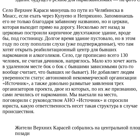
Село Верхнее Караси минуешь по пути из Челябинска в
Миасс, если ехать через Кулуево и Непряхино. Запоминаешь
его не только благодаря забавному названию, но и церкви,
которая выходит прямо на дорогу. Несколько лет назад за
церковью построили кирпичное двухэтажное здание, вроде
бы, под гостиницу. Долгое время здание пустовало, но в этом
году по селу поползли слухи (уже подтвержденные), что там
хотят открыть реабилитационный центр для бывших
наркоманов и алкоголиков. Село, где прописано всего 130
человек, не считая дачников, напряглось. Мало кто хочет жить
в удаленном месте бок о бок с бывшими зависимыми (кто-то
вообще считает, что бывших не бывает). Не добавляет людям
уверенности статус автономной некоммерческой организации
«Источник», а также довольно размытые заявления трех
организаторов проекта, двое из которых, по их же признанию,
сами лечились от наркомании. Мы выехали на место,
поговорили с руководством АНО «Источник» и спросили
юриста, какую ответственность несет такая структура в случае
происшествия.
Жители Верхних Карасей собрались на центральной площ
позади