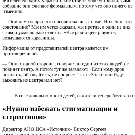
Жителей Верхних Карасей такие ответы мало устроили. Само
собрание они считают формальным, потому что оно ничего не
изменило:
— Они нам говорят, что посоветовались с нами. Но в чем этот
советование? Мы им четко сказали, мы против, а один из них
с такой ухмылочкой ответил: «Всё равно центр будет», —
возмущаются карасинцы.
Информация от представителей центра кажется им
противоречивой:
— Они, с одной стороны, говорят: ни один из этих людей не
покинет центр. А потом тут же заявляют: «Если кому дров
поколоть, обращайтесь, не вопрос». Так всё-таки они будут
выходить из центра или нет?
В селе довольно много детей, и жители теперь боятся за 
«Нужно избежать стигматизации и
стереотипов»
Директор АНО ЦСА «Источник» Виктор Сергеев
рассказывает, что уже 13 лет работает в сфере реабилитации