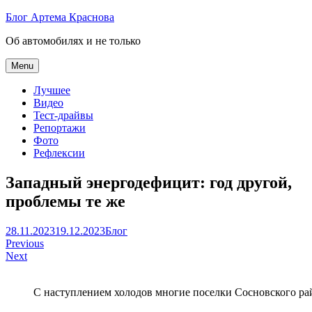
Skip
Блог Артема Краснова
to
Об автомобилях и не только
content
Menu
Лучшее
Видео
Тест-драйвы
Репортажи
Фото
Рефлексии
Западный энергодефицит: год другой,
проблемы те же
Артем
28.11.2023
19.12.2023
Блог
Навигация
Краснов
Previous
Next
по
записям
С наступлением холодов многие поселки Сосновского район