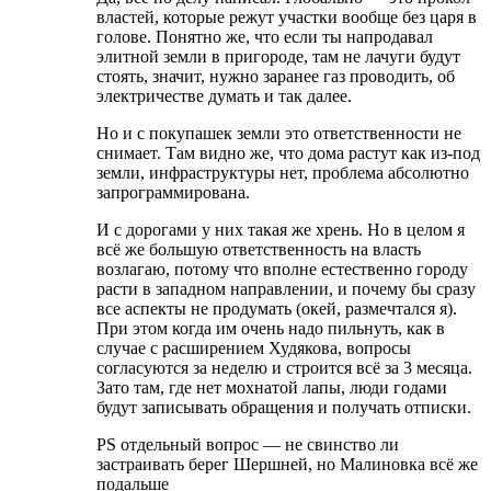
властей, которые режут участки вообще без царя в
голове. Понятно же, что если ты напродавал
элитной земли в пригороде, там не лачуги будут
стоять, значит, нужно заранее газ проводить, об
электричестве думать и так далее.
Но и с покупашек земли это ответственности не
снимает. Там видно же, что дома растут как из-под
земли, инфраструктуры нет, проблема абсолютно
запрограммирована.
И с дорогами у них такая же хрень. Но в целом я
всё же большую ответственность на власть
возлагаю, потому что вполне естественно городу
расти в западном направлении, и почему бы сразу
все аспекты не продумать (окей, размечтался я).
При этом когда им очень надо пильнуть, как в
случае с расширением Худякова, вопросы
согласуются за неделю и строится всё за 3 месяца.
Зато там, где нет мохнатой лапы, люди годами
будут записывать обращения и получать отписки.
PS отдельный вопрос — не свинство ли
застраивать берег Шершней, но Малиновка всё же
подальше