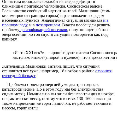
Опять нам посыпались жалобы на энергодефицит в
ближайшем пригороде Челябинска, Сосновском районе.
Большинство сообщений идет от жителей Малиновки (семь
километров от границы города) и расположенных рядом
населенных пунктов. Аналогичная ситуация возникала
и в
прошлом году
, и в
позапрошлом
. Власти пообещали решить
проблему
догазификацией поселков
, попутно идет работа с
энергосетями, но год спустя ситуация повторяется как под
копирку.
«И это XXI век?» — иронизируют жители Сосновского р
настолько низкое (а порой и нулевое), что в домах нет ни
Жительница Малиновки Татьяна пишет, что ситуация
становится все хуже, например, 18 ноября в районе
случился
очередной блэкаут
:
— Проблемы с электроэнергией уже два-три года как
катастрофические. Но в этом году мы без электричества
сидим месяц. Номинально мы жили без него три дня в ноябре,
но фактически месяц, потому что в сетях 130–160 вольт: при
таком напряжении не горят лампочки, не работает техника и
насосы, горят котлы.