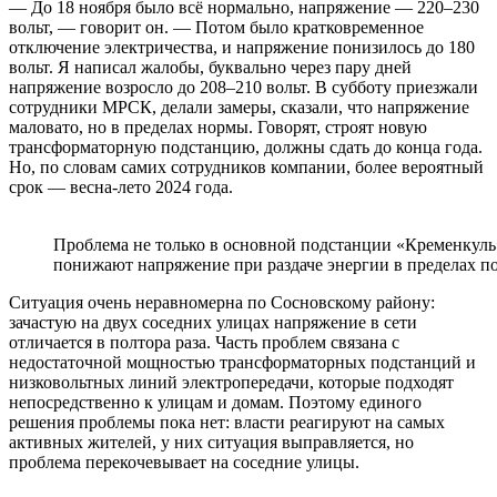
— До 18 ноября было всё нормально, напряжение — 220–230
вольт, — говорит он. — Потом было кратковременное
отключение электричества, и напряжение понизилось до 180
вольт. Я написал жалобы, буквально через пару дней
напряжение возросло до 208–210 вольт. В субботу приезжали
сотрудники МРСК, делали замеры, сказали, что напряжение
маловато, но в пределах нормы. Говорят, строят новую
трансформаторную подстанцию, должны сдать до конца года.
Но, по словам самих сотрудников компании, более вероятный
срок — весна-лето 2024 года.
Проблема не только в основной подстанции «Кременкуль
понижают напряжение при раздаче энергии в пределах п
Ситуация очень неравномерна по Сосновскому району:
зачастую на двух соседних улицах напряжение в сети
отличается в полтора раза. Часть проблем связана с
недостаточной мощностью трансформаторных подстанций и
низковольтных линий электропередачи, которые подходят
непосредственно к улицам и домам. Поэтому единого
решения проблемы пока нет: власти реагируют на самых
активных жителей, у них ситуация выправляется, но
проблема перекочевывает на соседние улицы.