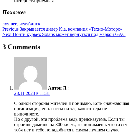
интернет-приемная.
Похожее
лучшее
,
челябинск
Навигация
Previous
Закрывается дилер Kia, компания «Техно-Моторс»
Next
Почти курьёз: Solaris может вернуться под маркой GAC
по
записям
3 Comments
Антон Л.
:
28.11.2023 в 11:31
С одной стороны жителей я понимаю. Есть снабжающая
организация, есть госты на э/э, какого хера не
выполняете.
Но с другой, эта проблема ведь предсказуема. Если ты
строишь домище на 300 кв. м., ты понимаешь что газа у
тебя нет и тебе понадобится в самом лучшем случае