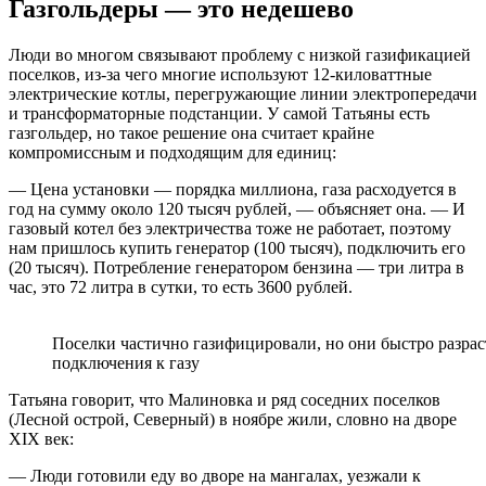
Газгольдеры — это недешево
Люди во многом связывают проблему с низкой газификацией
поселков, из-за чего многие используют 12-киловаттные
электрические котлы, перегружающие линии электропередачи
и трансформаторные подстанции. У самой Татьяны есть
газгольдер, но такое решение она считает крайне
компромиссным и подходящим для единиц:
— Цена установки — порядка миллиона, газа расходуется в
год на сумму около 120 тысяч рублей, — объясняет она. — И
газовый котел без электричества тоже не работает, поэтому
нам пришлось купить генератор (100 тысяч), подключить его
(20 тысяч). Потребление генератором бензина — три литра в
час, это 72 литра в сутки, то есть 3600 рублей.
Поселки частично газифицировали, но они быстро разра
подключения к газу
Татьяна говорит, что Малиновка и ряд соседних поселков
(Лесной острой, Северный) в ноябре жили, словно на дворе
XIX век:
— Люди готовили еду во дворе на мангалах, уезжали к