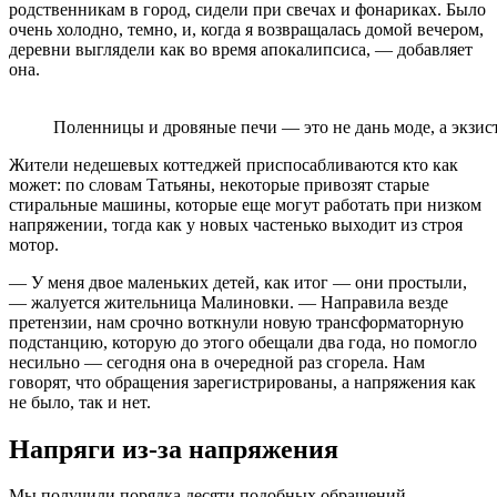
родственникам в город, сидели при свечах и фонариках. Было
очень холодно, темно, и, когда я возвращалась домой вечером,
деревни выглядели как во время апокалипсиса, — добавляет
она.
Поленницы и дровяные печи — это не дань моде, а экзис
Жители недешевых коттеджей приспосабливаются кто как
может: по словам Татьяны, некоторые привозят старые
стиральные машины, которые еще могут работать при низком
напряжении, тогда как у новых частенько выходит из строя
мотор.
— У меня двое маленьких детей, как итог — они простыли,
— жалуется жительница Малиновки. — Направила везде
претензии, нам срочно воткнули новую трансформаторную
подстанцию, которую до этого обещали два года, но помогло
несильно — сегодня она в очередной раз сгорела. Нам
говорят, что обращения зарегистрированы, а напряжения как
не было, так и нет.
Напряги из-за напряжения
Мы получили порядка десяти подобных обращений.