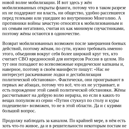
новой волне мобилизации. И вот здесь у жён
мобилизованных открыты фланги, потому что в таком разрезе
их не поддержит ни власть, ни общество, удобно рассевшееся
перед телеками или ушедшее во внутреннюю Монголию. А
противники войны зачастую относятся к мобилизованным и
их семьям негативно, считая их как минимум соучастниками,
поэтому жёны остаются в одиночестве.
Возврат мобилизованных возможен после завершения боевых
действий, поэтому жёнам, по сути, нужно требовать именно
этого, объединяя вокруг себя более широкий круг тех, кто
считает СВО вредоносной для интересов России в целом. Но
тут они попадают во всевозможные юридические капканы и,
наверное, поэтому в своём манифесте пишут: «Нас не
интересует раскачивание лодки и дестабилизация
политической обстановки». Фактически, они проигрывают в
первых же абзацах, потому что всё, что их не устраивает, и
есть порождение этой самой политической обстановки. Жёны
рассчитывают на добрую волю иерарха, но если в каких-то
вещах популизм из серии «Путин стукнул по столу и куры
подешевели» возможен, то не в этой области. Да и с курями
большой вопрос.
Продолжу наблюдать за каналом. По крайней мере, в нём есть
хоть что-то живое, да и в решительности некоторым постам не