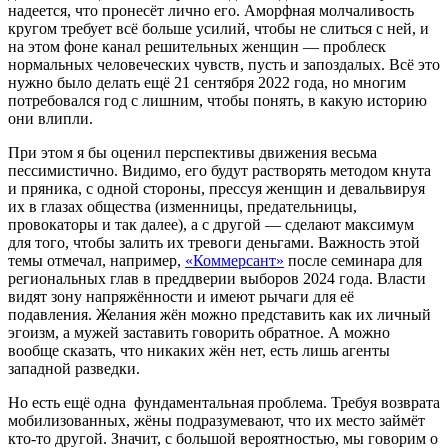
надеется, что пронесёт лично его. Аморфная молчаливость
кругом требует всё больше усилий, чтобы не слиться с ней, и
на этом фоне канал решительных женщин — проблеск
нормальных человеческих чувств, пусть и запоздалых. Всё это
нужно было делать ещё 21 сентября 2022 года, но многим
потребовался год с лишним, чтобы понять, в какую историю
они влипли.
При этом я бы оценил перспективы движения весьма
пессимистично. Видимо, его будут растворять методом кнута
и пряника, с одной стороны, прессуя женщин и девальвируя
их в глазах общества (изменницы, предательницы,
провокаторы и так далее), а с другой — сделают максимум
для того, чтобы залить их тревоги деньгами. Важность этой
темы отмечал, например,
«Коммерсант»
после семинара для
региональных глав в преддверии выборов 2024 года. Власти
видят зону напряжённости и имеют рычаги для её
подавления. Желания жён можно представить как их личный
эгоизм, а мужей заставить говорить обратное. А можно
вообще сказать, что никаких жён нет, есть лишь агенты
западной разведки.
Но есть ещё одна фундаментальная проблема. Требуя возврата
мобилизованных, жёны подразумевают, что их место займёт
кто-то другой. Значит, с большой вероятностью, мы говорим о