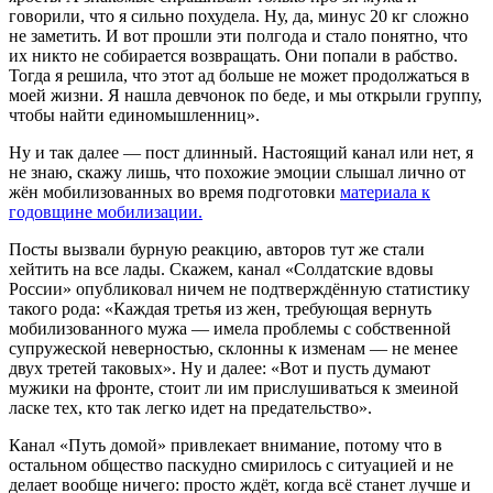
говорили, что я сильно похудела. Ну, да, минус 20 кг сложно
не заметить. И вот прошли эти полгода и стало понятно, что
их никто не собирается возвращать. Они попали в рабство.
Тогда я решила, что этот ад больше не может продолжаться в
моей жизни. Я нашла девчонок по беде, и мы открыли группу,
чтобы найти единомышленниц».
Ну и так далее — пост длинный. Настоящий канал или нет, я
не знаю, скажу лишь, что похожие эмоции слышал лично от
жён мобилизованных во время подготовки
материала к
годовщине мобилизации.
Посты вызвали бурную реакцию, авторов тут же стали
хейтить на все лады. Скажем, канал «Солдатские вдовы
России» опубликовал ничем не подтверждённую статистику
такого рода: «Каждая третья из жен, требующая вернуть
мобилизованного мужа — имела проблемы с собственной
супружеской неверностью, склонны к изменам — не менее
двух третей таковых». Ну и далее: «Вот и пусть думают
мужики на фронте, стоит ли им прислушиваться к змеиной
ласке тех, кто так легко идет на предательство».
Канал «Путь домой» привлекает внимание, потому что в
остальном общество паскудно смирилось с ситуацией и не
делает вообще ничего: просто ждёт, когда всё станет лучше и