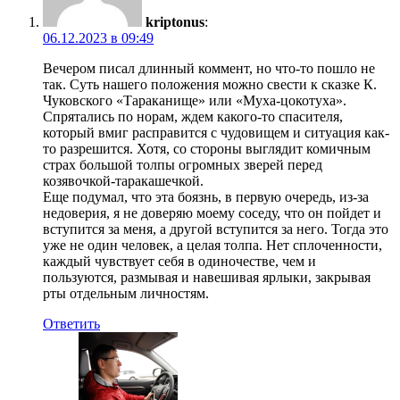
kriptonus
:
06.12.2023 в 09:49
Вечером писал длинный коммент, но что-то пошло не
так. Суть нашего положения можно свести к сказке К.
Чуковского «Тараканище» или «Муха-цокотуха».
Спрятались по норам, ждем какого-то спасителя,
который вмиг расправится с чудовищем и ситуация как-
то разрешится. Хотя, со стороны выглядит комичным
страх большой толпы огромных зверей перед
козявочкой-таракашечкой.
Еще подумал, что эта боязнь, в первую очередь, из-за
недоверия, я не доверяю моему соседу, что он пойдет и
вступится за меня, а другой вступится за него. Тогда это
уже не один человек, а целая толпа. Нет сплоченности,
каждый чувствует себя в одиночестве, чем и
пользуются, размывая и навешивая ярлыки, закрывая
рты отдельным личностям.
Ответить