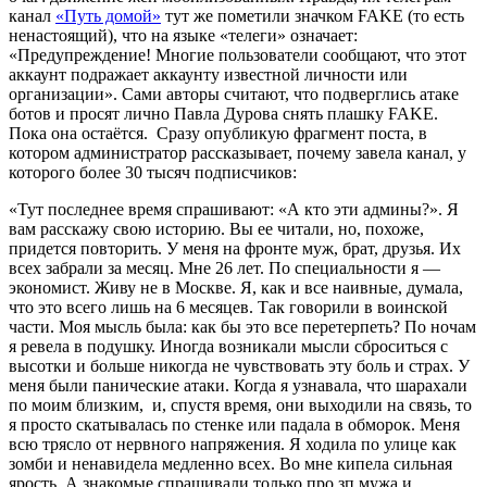
канал
«Путь домой»
тут же пометили значком FAKE (то есть
ненастоящий), что на языке «телеги» означает:
«Предупреждение! Многие пользователи сообщают, что этот
аккаунт подражает аккаунту известной личности или
организации». Сами авторы считают, что подверглись атаке
ботов и просят лично Павла Дурова снять плашку FAKE.
Пока она остаётся. Сразу опубликую фрагмент поста, в
котором администратор рассказывает, почему завела канал, у
которого более 30 тысяч подписчиков:
«Тут последнее время спрашивают: «А кто эти админы?». Я
вам расскажу свою историю. Вы ее читали, но, похоже,
придется повторить. У меня на фронте муж, брат, друзья. Их
всех забрали за месяц. Мне 26 лет. По специальности я —
экономист. Живу не в Москве. Я, как и все наивные, думала,
что это всего лишь на 6 месяцев. Так говорили в воинской
части. Моя мысль была: как бы это все перетерпеть? По ночам
я ревела в подушку. Иногда возникали мысли сброситься с
высотки и больше никогда не чувствовать эту боль и страх. У
меня были панические атаки. Когда я узнавала, что шарахали
по моим близким, и, спустя время, они выходили на связь, то
я просто скатывалась по стенке или падала в обморок. Меня
всю трясло от нервного напряжения. Я ходила по улице как
зомби и ненавидела медленно всех. Во мне кипела сильная
ярость. А знакомые спрашивали только про зп мужа и