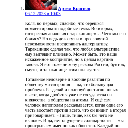
Артем Краснов
:
06.12.2023 в 10:03
Коля, во-первых, спасибо, что берёшься
комментировать подобные темы. Во-вторых,
интересная аналогия с тараканищем… Чего мы его
боимся? Но ведь дело тут и в пресловутой
невозможности представить альтернативу.
Тараканище сделал так, что любая альтернатива
ему выглядит плачевно. Может быть, это наше
искажённое восприятие, но в целом картина
такова. Я вот тоже не хочу раскола России, бунтов,
смуты, и тараканище этим пользуется.
Тотальное недоверие и вообще разлитая по
обществу мизантропия — да, это большущая
проблема. Разделяй и властвуй достигло новых
высот, когда дробятся уже не государства на
княжества, а общества на атомы. И ещё сам
человек напополам раскалывается, когда одна его
часть восстаёт против всего, что он видит, а вторая
приговаривает: «Тише, тише, как бы чего не
вышло». И да, нет ощущения солидарности — мы
проигрываем именно как общество. Каждый по