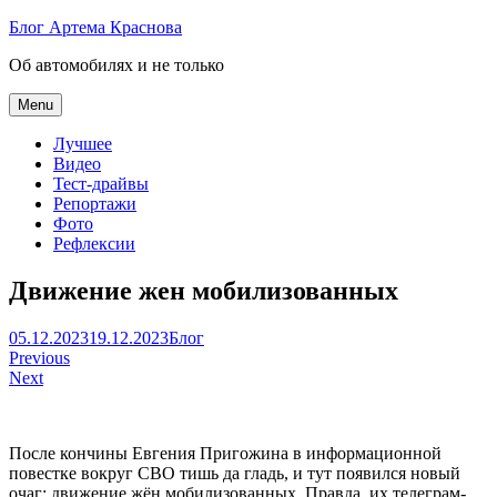
Skip
Блог Артема Краснова
to
Об автомобилях и не только
content
Menu
Лучшее
Видео
Тест-драйвы
Репортажи
Фото
Рефлексии
Движение жен мобилизованных
Артем
05.12.2023
19.12.2023
Блог
Навигация
Краснов
Previous
Next
по
записям
После кончины Евгения Пригожина в информационной
повестке вокруг СВО тишь да гладь, и тут появился новый
очаг: движение жён мобилизованных. Правда, их телеграм-