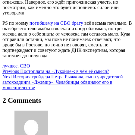
откажешь. Наверное, его ждёт пригожинская участь, но
посмотрим, как именно это будет исполнено: силой или
уговорами.
PS по моему
погибшему на СВО брату
всё весьма печально. В
октябре его тело якобы извлекли из-под обломков, но три
месяца дали о себе знать: от человека там осталось мало. Куда
отправили останки, мы пока не понимаем: отвечают, что
вроде бы в Ростове, но точно не говорят, смерть не
подтверждают и советуют ждать ДНК-экспертизы, которая
занимает до полугода.
лучшее
,
СВО
Навигация
Previous
Постоплата на «Лукойле»: в чём её смысл?
Next
История трейдера Петра Рыжкова, сына учредителей
по
автохолдинга «Джемир». Челябинцы обвиняют его в
записям
мошенничестве
2 Comments