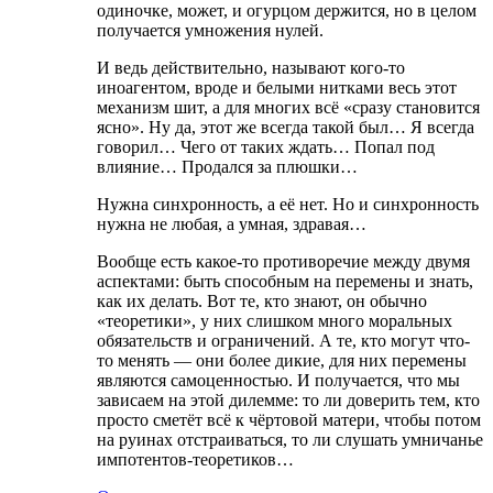
одиночке, может, и огурцом держится, но в целом
получается умножения нулей.
И ведь действительно, называют кого-то
иноагентом, вроде и белыми нитками весь этот
механизм шит, а для многих всё «сразу становится
ясно». Ну да, этот же всегда такой был… Я всегда
говорил… Чего от таких ждать… Попал под
влияние… Продался за плюшки…
Нужна синхронность, а её нет. Но и синхронность
нужна не любая, а умная, здравая…
Вообще есть какое-то противоречие между двумя
аспектами: быть способным на перемены и знать,
как их делать. Вот те, кто знают, он обычно
«теоретики», у них слишком много моральных
обязательств и ограничений. А те, кто могут что-
то менять — они более дикие, для них перемены
являются самоценностью. И получается, что мы
зависаем на этой дилемме: то ли доверить тем, кто
просто сметёт всё к чёртовой матери, чтобы потом
на руинах отстраиваться, то ли слушать умничанье
импотентов-теоретиков…