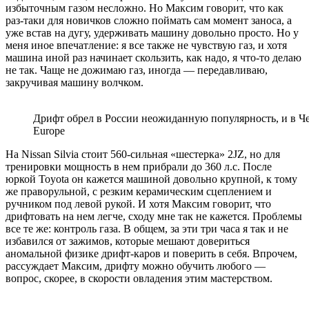
избыточным газом несложно. Но Максим говорит, что как
раз-таки для новичков сложно поймать сам момент заноса, а
уже встав на дугу, удерживать машину довольно просто. Но у
меня иное впечатление: я все также не чувствую газ, и хотя
машина иной раз начинает скользить, как надо, я что-то делаю
не так. Чаще не дожимаю газ, иногда — передавливаю,
закручивая машину волчком.
Дрифт обрел в России неожиданную популярность, и в Чел
Europe
На Nissan Silvia стоит 560-сильная «шестерка» 2JZ, но для
тренировки мощность в нем прибрали до 360 л.с. После
юркой Toyota он кажется машиной довольно крупной, к тому
же праворульной, с резким керамическим сцеплением и
ручником под левой рукой. И хотя Максим говорит, что
дрифтовать на нем легче, сходу мне так не кажется. Проблемы
все те же: контроль газа. В общем, за эти три часа я так и не
избавился от зажимов, которые мешают довериться
аномальной физике дрифт-каров и поверить в себя. Впрочем,
рассуждает Максим, дрифту можно обучить любого —
вопрос, скорее, в скорости овладения этим мастерством.