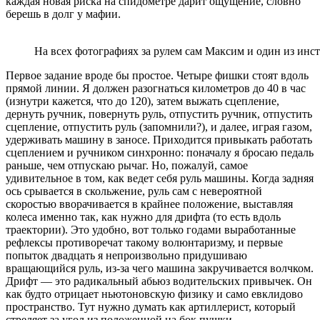
каждая новая риска на спидометре дарит ощущение, словно
берешь в долг у мафии.
На всех фотографиях за рулем сам Максим и один из инс
Первое задание вроде бы простое. Четыре фишки стоят вдоль
прямой линии. Я должен разогнаться километров до 40 в час
(изнутри кажется, что до 120), затем выжать сцепление,
дернуть ручник, повернуть руль, отпустить ручник, отпустить
сцепление, отпустить руль (запомнили?), и далее, играя газом,
удерживать машину в заносе. Приходится привыкать работать
сцеплением и ручником синхронно: поначалу я бросаю педаль
раньше, чем отпускаю рычаг. Но, пожалуй, самое
удивительное в том, как ведет себя руль машины. Когда задняя
ось срывается в скольжение, руль сам с невероятной
скоростью вворачивается в крайнее положение, выставляя
колеса именно так, как нужно для дрифта (то есть вдоль
траектории). Это удобно, вот только годами выработанные
рефлексы противоречат такому волюнтаризму, и первые
попыток двадцать я непроизвольно придушиваю
вращающийся руль, из-за чего машина закручивается волчком.
Дрифт — это радикальный абьюз водительских привычек. Он
как будто отрицает ньютоновскую физику и само евклидово
пространство. Тут нужно думать как артиллерист, который
стреляет за угол из положенной на бок пушки.