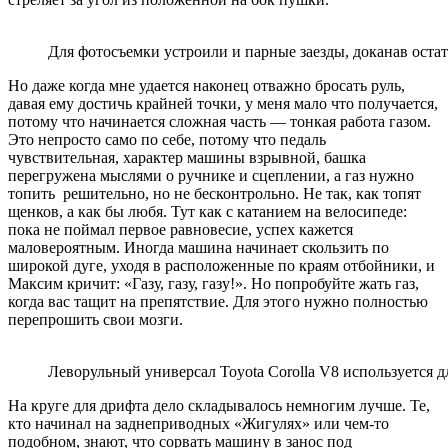
Для фотосъемки устроили и парные заезды, доканав оста
Но даже когда мне удается наконец отважно бросать руль,
давая ему достичь крайней точки, у меня мало что получается,
потому что начинается сложная часть — тонкая работа газом.
Это непросто само по себе, потому что педаль
чувствительная, характер машины взрывной, башка
перегружена мыслями о ручнике и сцеплении, а газ нужно
топить решительно, но не бесконтрольно. Не так, как топят
щенков, а как бы любя. Тут как с катанием на велосипеде:
пока не поймал первое равновесие, успех кажется
маловероятным. Иногда машина начинает скользить по
широкой дуге, уходя в расположенные по краям отбойники, и
Максим кричит: «Газу, газу, газу!». Но попробуйте жать газ,
когда вас тащит на препятствие. Для этого нужно полностью
перепрошить свои мозги.
Леворульный универсал Toyota Corolla V8 используется 
На круге для дрифта дело складывалось немногим лучше. Те,
кто начинал на заднеприводных «Жигулях» или чем-то
подобном, знают, что сорвать машину в занос под