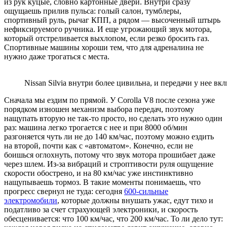
из рук куцые, словно картонные двери. Внутри сразу
ощущаешь прилив пульса: голый салон, тумблеры,
спортивный руль, рычаг КПП, а рядом — высоченный штырь
нефиксируемого ручника. И еще угрожающий звук мотора,
который отстреливается выхлопом, если резко бросить газ.
Спортивные машины хороши тем, что для адреналина не
нужно даже трогаться с места.
Nissan Silvia внутри более цивильна, и передачи у нее в
Сначала мы ездим по прямой. У Corolla V8 после сезона уже
порядком изношен механизм выбора передач, поэтому
нащупать вторую не так-то просто, но сделать это нужно один
раз: машина легко трогается с нее и при 8000 об/мин
разгоняется чуть ли не до 140 км/час, поэтому можно ездить
на второй, почти как с «автоматом». Конечно, если не
боишься оглохнуть, потому что звук мотора прошибает даже
через шлем. Из-за вибраций и строптивости руля ощущение
скорости обострено, и на 80 км/час уже инстинктивно
нащупываешь тормоз. В такие моменты понимаешь, что
прогресс свернул не туда: сегодня
600-сильные
электромобили
, которые должны внушать ужас, едут тихо и
податливо за счет страхующей электроники, и скорость
обесценивается: что 100 км/час, что 200 км/час. То ли дело тут: