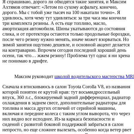
Я спрашиваю, дорого ли обходятся такие занятия, и Максим
Ахтямов отвечает: «Летом по сухому асфальту, конечно,
дорого. Мы с тобой уже тысяч на 100 накатали точно». Я
удивлюсь, хотя чему тут удивляться: за три часа мы кончили
три комплекта резины. А есть еще топливо, масло,
амортизация автомобиля. Шины укатываются до состояния
слика, и от протектора остаются только продольные бороздки,
после чего резину нужно менять, иначе может взорваться. Но
зимой занятия ощутимо дешевле, и основной акцент делается
на контраварию. Впрочем сегодня последний хороший день
осени, так что… жжем резину! Проблема тут одна: я ни хрена
не понимаю в дрифте.
Максим руководит
школой водительского мастерства MR
Сначала я втискиваюсь в салон Toyota Corolla V8, из названия
которой понятен ее крутой нрав: тут восьмидроссельный
впуск, 360 л.с., блокируемый задний дифференциал, радиатор
охлаждения в заднем свесе, дополнительные радиаторы для
топлива и масса других отличий от серийной машины,
включая и передние колеса с таким углом выворота, что через
них видно все исподнее. Из-за каркаса безопасности и
сидений с развитой боковой поддержкой забраться в салон
непросто, но еще сложнее вылезать, особенно когда ветер рвет