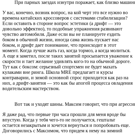
При парных заездах изнутри поражает, как близко машины
У вас, конечно, возник вопрос, на кой черт это все нужно во
времена китайских кроссоверов с системами стабилизации?
Если оставить в стороне вопрос эстетики (а дрифт — это
довольно эффектно), то подобные упражнения развивают
чувство автомобиля. Даже если вы не планируете ездить
боком в обычной жизни, иногда сама жизнь пускает нас
боком, и дрифт дает понимание, что происходит в этот
момент. Когда лучше жать газ, когда тормоз, а когда молиться.
А еще я заметил, после таких занятий просыпается уважение к
скорости и тает желание удивлять кого-то на обычной дороге.
Тут как с боксом: серьезный спортсмен не будет махать
кулаками вне ринга. Школа MRE предлагает и курсы
контраварии, и зимой основной спрос приходится как раз на
них, а дрифт-занятия — это как бы апогей процесса овладения
водительским мастерством.
Вот так и уходят шины. Максим говорит, что при агресс
Я даже рад, что первые три часа прошли для меня вроде бы
впустую. Когда у тебя чего-то не получается, гештальт
остается незакрытым и хочется вернуться и попробовать еще.
Договорились с Максимом, что придем к нему на зимний