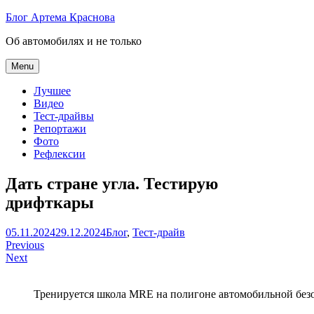
Skip
Блог Артема Краснова
to
Об автомобилях и не только
content
Menu
Лучшее
Видео
Тест-драйвы
Репортажи
Фото
Рефлексии
Дать стране угла. Тестирую
дрифткары
Артем
05.11.2024
29.12.2024
Блог
,
Тест-драйв
Навигация
Краснов
Previous
Next
по
записям
Тренируется школа MRE на полигоне автомобильной безоп