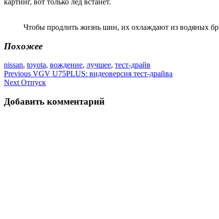
картинг, вот только лед встанет.
Чтобы продлить жизнь шин, их охлаждают из водяных б
Похожее
nissan
,
toyota
,
вождение
,
лучшее
,
тест-драйв
Навигация
Previous
VGV U75PLUS: видеоверсия тест-драйва
Next
Отпуск
по
записям
Добавить комментарий