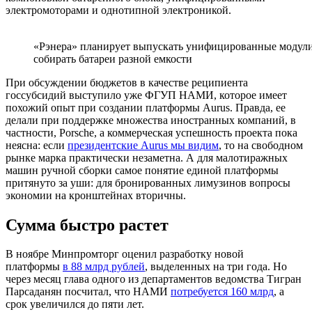
электромоторами и однотипной электроникой.
«Рэнера» планирует выпускать унифицированные модул
собирать батареи разной емкости
При обсуждении бюджетов в качестве реципиента
госсубсидий выступило уже ФГУП НАМИ, которое имеет
похожий опыт при создании платформы Aurus. Правда, ее
делали при поддержке множества иностранных компаний, в
частности, Porsche, а коммерческая успешность проекта пока
неясна: если
президентские Aurus мы видим
, то на свободном
рынке марка практически незаметна. А для малотиражных
машин ручной сборки самое понятие единой платформы
притянуто за уши: для бронированных лимузинов вопросы
экономии на кронштейнах вторичны.
Сумма быстро растет
В ноябре Минпромторг оценил разработку новой
платформы
в 88 млрд рублей
, выделенных на три года. Но
через месяц глава одного из департаментов ведомства Тигран
Парсаданян посчитал, что НАМИ
потребуется 160 млрд
, а
срок увеличился до пяти лет.