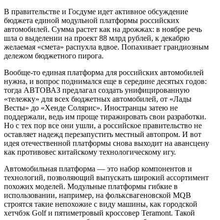
В правительстве и Госдуме идет активное обсуждение
бюджета единой модульной платформы российских
автомобилей. Сумма растет как на дрожжах: в ноябре речь
шла о выделении на проект 88 млрд рублей, к декабрю
желаемая «смета» распухла вдвое. Попахивает грандиозным
дележом бюджетного пирога.
Вообще-то единая платформа для российских автомобилей
нужна, и вопрос поднимался еще в середине десятых годов:
тогда АВТОВАЗ предлагал создать унифицированную
«тележку» для всех бюджетных автомобилей, от «Лады
Весты» до «Хенде Солярис». Иностранцы затею не
поддержали, ведь им проще тиражировать свои разработки.
Но с тех пор все они ушли, а российское правительство не
оставляет надежд перезапустить местный автопром. И вот
идея отечественной платформы снова выходит на авансцену
как противовес китайскому технологическому игу.
Автомобильная платформа — это набор компонентов и
технологий, позволяющий выпускать широкий ассортимент
похожих моделей. Модульные платформы гибкие в
использовании, например, на фольксвагеновской MQB
строятся такие непохожие с виду машины, как городской
хетчбэк Golf и пятиметровый кроссовер Teramont. Такой