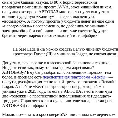
оным уже бывали казусы. В 90-х Борис Березовский
продвигал помпезный проект AVVA, закончившийся ничем,
на руинах которого АВТОВАЗ много лет спустя выпустил
вполне заурядную «Калину» — переосмысленную
«восьмерку». А потому просить у бюджета денег на еще один
«народомобиль» несовременно, но добавишь упоминание
электромобилей и гибридов — и вот уже светлое будущее
брезжит через марево нанотехнологий и гигафабрик.
На базе Lada Iskra можно создать целую линейку бюджет
кроссовера Duster (III) и минивэна Jogger, не считая дю
Допустим, речь все же о классической бензиновой технике.
Но даже если так, кому эта платформа адресована?
АВТОВАЗу? Ему бы разобраться с нынешним гаремом, тем
более, в арсенале есть
перспективная платформа «Искры»
—
по сути, русификация технологий третьего поколения Renault
Logan. А на базе «Весты» строят кроссовер, который мы
увидим уже в 2025 году, то есть у АВТОВАЗа есть минимум
две «тележки» с перспективой использования лет двадцать-
тридцать. И для чего в таких условиях еще одна, шестая (для
АВТОВАЗа) платформа?
Можно помечтать о кроссовере УАЗ или легком коммерческом