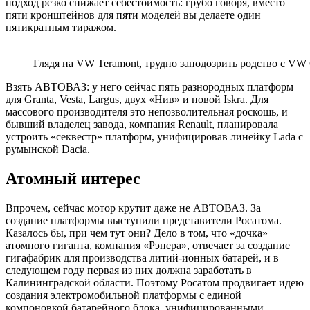
подход резко снижает себестоимость: грубо говоря, вместо
пяти кронштейнов для пяти моделей вы делаете один
пятикратным тиражом.
Глядя на VW Teramont, трудно заподозрить родство с VW 
Взять АВТОВАЗ: у него сейчас пять разнородных платформ
для Granta, Vesta, Largus, двух «Нив» и новой Iskra. Для
массового производителя это непозволительная роскошь, и
бывший владелец завода, компания Renault, планировала
устроить «секвестр» платформ, унифицировав линейку Lada с
румынской Dacia.
Атомный интерес
Впрочем, сейчас мотор крутит даже не АВТОВАЗ. За
создание платформы выступили представители Росатома.
Казалось бы, при чем тут они? Дело в том, что «дочка»
атомного гиганта, компания «Рэнера», отвечает за создание
гигафабрик для производства литий-ионных батарей, и в
следующем году первая из них должна заработать в
Калининградской области. Поэтому Росатом продвигает идею
создания электромобильной платформы с единой
компоновкой батарейного блока, унифицированными