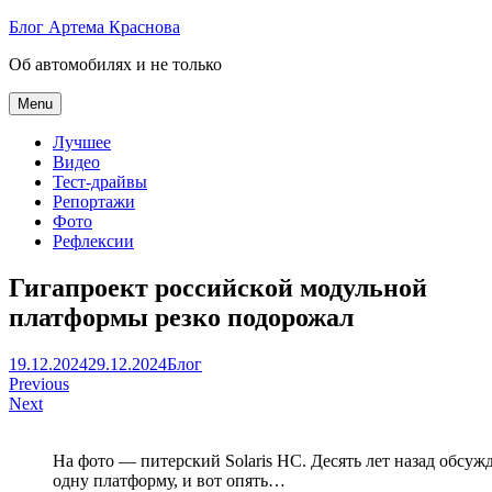
Skip
Блог Артема Краснова
to
Об автомобилях и не только
content
Menu
Лучшее
Видео
Тест-драйвы
Репортажи
Фото
Рефлексии
Гигапроект российской модульной
платформы резко подорожал
Артем
19.12.2024
29.12.2024
Блог
Навигация
Краснов
Previous
Next
по
записям
На фото — питерский Solaris HC. Десять лет назад обсу
одну платформу, и вот опять…