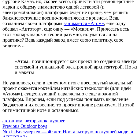
фургоне Камаз, но, скорее всего, привести эти разношерстные
марки к общему знаменателю одной легковой (и
электромобильной) платформы будет не проще, чем решить
ближневосточные военно-политические кризисы. Ведь
созданием своей платформы
занимается «Атом»
, еще одну
обещал «Автотор», еще одну — «Москвич». Причесать весь
этот зоопарк марок в теории разумно, но удастся ли на
практике? Ведь каждый завод имеет свою политику, свое
видение…
«Атом» позиционируется как проект по созданию элект
системой и уникальной электронной архитектурой. Но 
и макеты
Не удивлюсь, если в конечном итоге пресловутый модульный
проект окажется коктейлем китайских технологий (или идей
«Атома»), существующий параллельно с еще дюжиной
платформ. Впрочем, если под успехом понимать выделение
бюджетов и их освоение, то проект вполне реализуем. На этой
оптимистичной ноте и остановимся.
автопром
,
авторынок
,
лучшее
Навигация
Previous
Outdoor boys
Next
«Восьмерке» — 40 лет. Ностальгирую по лучшей модели
по