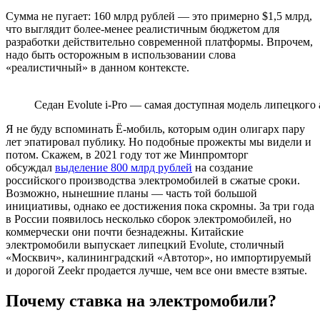
Сумма не пугает: 160 млрд рублей — это примерно $1,5 млрд,
что выглядит более-менее реалистичным бюджетом для
разработки действительно современной платформы. Впрочем,
надо быть осторожным в использовании слова
«реалистичный» в данном контексте.
Седан Evolute i-Pro — самая доступная модель липецкого 
Я не буду вспоминать Ё-мобиль, которым один олигарх пару
лет эпатировал публику. Но подобные прожекты мы видели и
потом. Скажем, в 2021 году тот же Минпромторг
обсуждал
выделение 800 млрд рублей
на создание
российского производства электромобилей в сжатые сроки.
Возможно, нынешние планы — часть той большой
инициативы, однако ее достижения пока скромны. За три года
в России появилось несколько сборок электромобилей, но
коммерчески они почти безнадежны. Китайские
электромобили выпускает липецкий Evolute, столичный
«Москвич», калининградский «Автотор», но импортируемый
и дорогой Zeekr продается лучше, чем все они вместе взятые.
Почему ставка на электромобили?