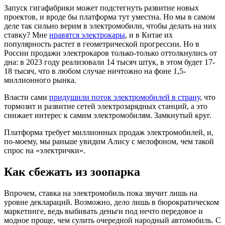
Запуск гигафабрики может подстегнуть развитие новых
проектов, и вроде бы платформа тут уместна. Но мы в самом
деле так сильно верим в электромобили, чтобы делать на них
ставку? Мне
нравятся электрокары
, и в Китае их
популярность растет в геометрической прогрессии. Но в
России продажи электрокаров только-только оттолкнулись от
дна: в 2023 году реализовали 14 тысяч штук, в этом будет 17-
18 тысяч, что в любом случае ничтожно на фоне 1,5-
миллионного рынка.
Власти сами
придушили поток электромобилей в страну
, что
тормозит и развитие сетей электрозарядных станций, а это
снижает интерес к самим электромобилям. Замкнутый круг.
Платформа требует миллионных продаж электромобилей, и,
по-моему, мы раньше увидим Алису с мелофоном, чем такой
спрос на «электрички».
Как сбежать из зоопарка
Впрочем, ставка на электромобиль пока звучит лишь на
уровне деклараций. Возможно, дело лишь в бюрократическом
маркетинге, ведь выбивать деньги под нечто передовое и
модное проще, чем сулить очередной народный автомобиль. С