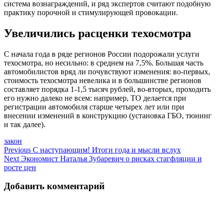
система вознаграждений, и ряд экспертов считают подобную
практику порочной и стимулирующей провокации.
Увеличились расценки техосмотра
С начала года в ряде регионов России подорожали услуги
техосмотра, но несильно: в среднем на 7,5%. Большая часть
автомобилистов вряд ли почувствуют изменения: во-первых,
стоимость техосмотра невелика и в большинстве регионов
составляет порядка 1-1,5 тысяч рублей, во-вторых, проходить
его нужно далеко не всем: например, ТО делается при
регистрации автомобиля старше четырех лет или при
внесении изменений в конструкцию (установка ГБО, тюнинг
и так далее).
закон
Навигация
Previous
С наступающим! Итоги года и мысли вслух
Next
Экономист Наталья Зубаревич о рисках стагфляции и
по
росте цен
записям
Добавить комментарий