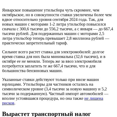
Январское повышение утильсбора чуть скромнее, чем
октябрьское, но в совокупности ставки увеличены более чем
вдвое относительно уровня сентября 2024 года. Так, для
новых машин с моторами 1-2 литра утильсбор повысился
сначала с 300,6 тысячи до 556,2 тысячи, а с января — до 667,4
тысячи рублей. Для подержанных машин с моторами 2,5
литра утильсбор теперь превышает 2,8 миллиона рублей —
практически запретительный тариф.
Сильнее всего растет ставка для электромобилей: долгое
время ставка для них была минимальна (32,6 тысячи), и в
октябре ее не меняли. Теперь же за ввоз электромобиля
потребуется заплатить те же 667,4 тысячи, что и для
большинства бензиновых машин.
Указанные ставки действуют только при ввозе машин
юрлицами. Утильсборы для частников остались на
символическом уровне (3,4 тысячи за новую машину и 5,2
тысячи за подержанную). Частный импорт автомобилей —
вполне устоявшаяся процедура, но она также
не лишена
рисков
.
Вырастет транспортный налог