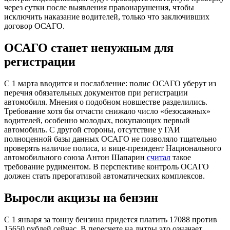
через сутки после выявления правонарушения, чтобы
исключить наказание водителей, только что заключивших
договор ОСАГО.
ОСАГО станет ненужным для
регистрации
С 1 марта вводится и послабление: полис ОСАГО уберут из
перечня обязательных документов при регистрации
автомобиля. Мнения о подобном новшестве разделились.
Требование хотя бы отчасти снижало число «безосажных»
водителей, особенно молодых, покупающих первый
автомобиль. С другой стороны, отсутствие у ГАИ
полноценной базы данных ОСАГО не позволяло тщательно
проверять наличие полиса, и вице-президент Национального
автомобильного союза Антон Шапарин
считал
такое
требование рудиментом. В перспективе контроль ОСАГО
должен стать прерогативой автоматических комплексов.
Выросли акцизы на бензин
С 1 января за тонну бензина придется платить 17088 против
15650 рублей сейчас. В пересчете на литры это означает