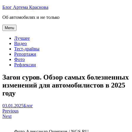
Skip
Блог Артема Краснова
to
Об автомобилях и не только
content
Menu
Лучшее
Видео
Тест-драйвы
Репортажи
Фото
Рефлексии
Загон суров. Обзор самых болезненных
изменений для автомобилистов в 2025
году
Артем
03.01.2025
Блог
Навигация
Краснов
Previous
Next
по
записям
Фото Александр Ощепков / NGS.RU