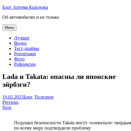
Skip
Блог Артема Краснова
to
Об автомобилях и не только
content
Menu
Лучшее
Видео
Тест-драйвы
Репортажи
Фото
Рефлексии
Lada и Takata: опасны ли японские
эйрбэги?
Артем
19.02.2025
Блог
,
Полезное
Навигация
Краснов
Previous
Next
по
записям
Подушки безопасности Takata могут «плеваться» тверды
по всему миру подтвердили проблему