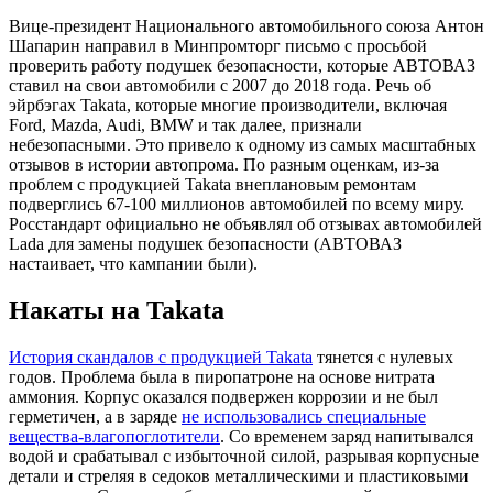
Вице-президент Национального автомобильного союза Антон
Шапарин направил в Минпромторг письмо с просьбой
проверить работу подушек безопасности, которые АВТОВАЗ
ставил на свои автомобили с 2007 до 2018 года. Речь об
эйрбэгах Takata, которые многие производители, включая
Ford, Mazda, Audi, BMW и так далее, признали
небезопасными. Это привело к одному из самых масштабных
отзывов в истории автопрома. По разным оценкам, из-за
проблем с продукцией Takata внеплановым ремонтам
подверглись 67-100 миллионов автомобилей по всему миру.
Росстандарт официально не объявлял об отзывах автомобилей
Lada для замены подушек безопасности (АВТОВАЗ
настаивает, что кампании были).
Накаты на Takata
История скандалов с продукцией Takata
тянется с нулевых
годов. Проблема была в пиропатроне на основе нитрата
аммония. Корпус оказался подвержен коррозии и не был
герметичен, а в заряде
не использовались специальные
вещества-влагопоглотители
. Со временем заряд напитывался
водой и срабатывал с избыточной силой, разрывая корпусные
детали и стреляя в седоков металлическими и пластиковыми