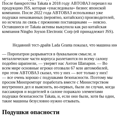
После банкротства Takata в 2018 году АВТОВАЗ перешел на
продукцию JSS, которая «унаследовала» бизнес японской
компании. После 2022 года АВТОВАЗ использовал уже
подушки неназванных (вероятно, китайских) производителей,
но исчезла ли связь с прежними поставщиками — неясно.
Оставшиеся от Takata активы выкупила как раз китайская
компания Ningbo Joyson Electronic Corp (ей принадлежит JSS).
Недавний тест-драйв Lada Granta показал, что машина ин
— Пиропатрон разрывается в буквальном смысле, и
металлические части корпуса разлетаются по всему салону
подобно шрапнели, — уверяет нас Антон Шапарин. — Во
всем мире основные игроки отозвали 67 млн автомобилей,
при этом АВТОВАЗ сказал, что у них — вот только у них!
— все очень хорошо с подушками безопасности. Поэтому мы
просим Минпромторг поработать вместе с Министерством
внутренних дел и выяснить, во-первых, были ли случаи, когда
пассажиров и водителей в салоне поражало элементами
подушки безопасности Takata, и, если они были, хотя бы один,
такие машины безусловно нужно отзывать.
Подушки опасности