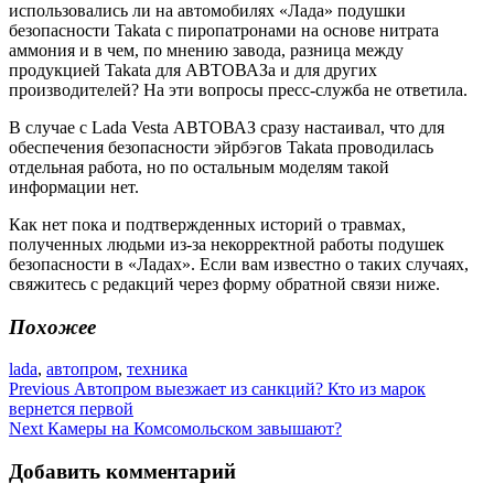
использовались ли на автомобилях «Лада» подушки
безопасности Takata с пиропатронами на основе нитрата
аммония и в чем, по мнению завода, разница между
продукцией Takata для АВТОВАЗа и для других
производителей? На эти вопросы пресс-служба не ответила.
В случае с Lada Vesta АВТОВАЗ сразу настаивал, что для
обеспечения безопасности эйрбэгов Takata проводилась
отдельная работа, но по остальным моделям такой
информации нет.
Как нет пока и подтвержденных историй о травмах,
полученных людьми из-за некорректной работы подушек
безопасности в «Ладах». Если вам известно о таких случаях,
свяжитесь с редакций через форму обратной связи ниже.
Похожее
lada
,
автопром
,
техника
Навигация
Previous
Автопром выезжает из санкций? Кто из марок
вернется первой
по
Next
Камеры на Комсомольском завышают?
записям
Добавить комментарий