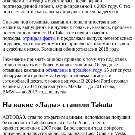
осколками. Ситуация обострилась после первой
подтвержденной гибели, зафиксированной в 2009 году. С тех
пор счет жертв скандальных подушек пошел на десятки.
Сначала под отзывные кампании попали иностранные
машины, выпущенные в нулевых годах, и, казалось, проблема
постепенно исчезнет. Но Takata не спешила менять
подходы,
отрицала факты
и продолжала выпуск небезопасных
подушек, что в конечном итоге привело к эпидемии отзывов
и судебных исков. Компания обанкротилась в 2018 году.
Нежелание признать ошибки привело к тому, что под отзыв
стали попадать все более молодые машины. Очередные
отзывные кампании
объявлены в прошлом году
, 15 лет спустя
обнаружения проблемы. Теперь проблема касается и
автомобилей десятых годов выпуска: В 2024-м Ford отзывал
машины до 2014 года выпуска, Mazda — до 2015 года,
BMW — до 2013 года выпуска.
На какие «Лады» ставили Takata
АВТОВАЗ, судя по открытым данным, использовал подушки
безопасности Takata начиная с Lada Priora, то есть
ориентировочно с 2007 года. Впоследствии такие эйрбэги
применяли на других моделях, включая Lada Granta и Vesta.