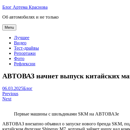
Skip
Блог Артема Краснова
to
Об автомобилях и не только
content
Menu
Лучшее
Видео
Тест-драйвы
Репортажи
Фото
Рефлексии
АВТОВАЗ начнет выпуск китайских ма
Артем
06.03.2025
Блог
Навигация
Краснов
Previous
Next
по
записям
Первые машины с шильдиками SKM на АВТОВАЗе
АВТОВАЗ внезапно объявил о запуске нового бренда SKM, под
китайском фургоне Shineray M7, который займет нишу над ко