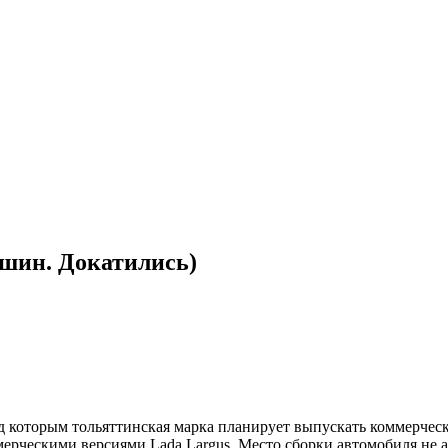
шин. Докатились)
 которым тольяттинская марка планирует выпускать коммерческ
ммерческими версиями Lada Largus. Место сборки автомобиля н