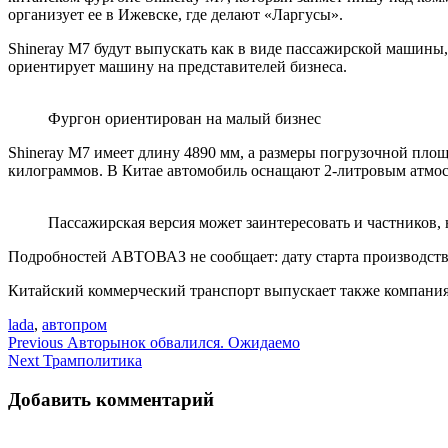
организует ее в Ижевске, где делают «Ларгусы».
Shineray M7 будут выпускать как в виде пассажирской машин
ориентирует машину на представителей бизнеса.
Фургон ориентирован на малый бизнес
Shineray M7 имеет длину 4890 мм, а размеры погрузочной площа
килограммов. В Китае автомобиль оснащают 2-литровым атмосф
Пассажирская версия может заинтересовать и частников,
Подробностей АВТОВАЗ не сообщает: дату старта производств
Китайский коммерческий транспорт выпускает также компания S
lada
,
автопром
Навигация
Previous
Авторынок обвалился. Ожидаемо
Next
Трамполитика
по
записям
Добавить комментарий