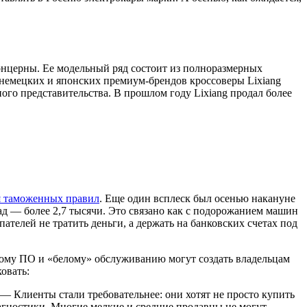
онцерны. Ее модельный ряд состоит из полноразмерных
ы немецких и японских премиум-брендов кроссоверы Lixiang
ого представительства. В прошлом году Lixiang продал более
я таможенных правил
. Еще один всплеск был осенью накануне
азад — более 2,7 тысячи. Это связано как с подорожанием машин
ателей не тратить деньги, а держать на банковских счетах под
ному ПО и «белому» обслуживанию могут создать владельцам
овать:
— Клиенты стали требовательнее: они хотят не просто купить
агностики. Многие мелкие и средние продавцы не могут