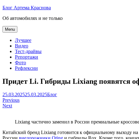
Skip
Блог Артема Краснова
to
Об автомобилях и не только
content
Menu
Лучшее
Видео
Тест-драйвы
Репортажи
Фото
Рефлексии
Придет Li. Гибриды Lixiang появятся 
Артем
25.03.2025
25.03.2025
Блог
Навигация
Краснов
Previous
Next
по
записям
Lixiang частично заменил в России премиальные кроссо
Китайский бренд Lixiang готовится к официальному выходу н
России
внедорожники Oting
и гибриды Rox. Кроме того, концер