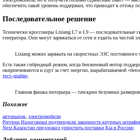
обеспечить такой уровень поддержки, что приводит к оттоку п
Последовательное решение
Технически кроссоверы Lixiang L7 и L9 — последовательные г
генератора. Они могут заряжаться от сети и ездить на чистой э
Lixiang можно заряжать на скоростных ЭЗС постоянного 
Есть также гибридный режим, когда бензиновый мотор поддержи
окирпичиваются и едут за счет энергии, вырабатываемой «бен
тест-драйве
.
Главная фишка интерьера — тачскрин безумных размеров
Похожее
авторынок
,
электромобили
Навигация
Previous
Налоговики подтвердили законность крупных штрафо
Next
Казахстан предложил упростить поставки Kia в Россию
по
записям
Добавить комментарий