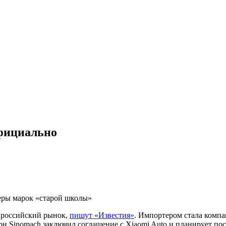
официально
веры марок «старой школы»
а российский рынок,
пишут «Известия»
. Импортером стала компа
н Sinomach заключил соглашение с Xiaomi Auto и планирует пос