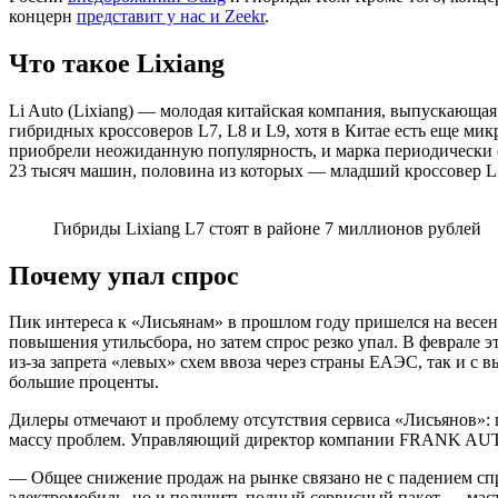
концерн
представит у нас и Zeekr
.
Что такое Lixiang
Li Auto (Lixiang) — молодая китайская компания, выпускающа
гибридных кроссоверов L7, L8 и L9, хотя в Китае есть еще ми
приобрели неожиданную популярность, и марка периодически о
23 тысяч машин, половина из которых — младший кроссовер L
Гибриды Lixiang L7 стоят в районе 7 миллионов рублей
Почему упал спрос
Пик интереса к «Лисьянам» в прошлом году пришелся на весе
повышения утильсбора, но затем спрос резко упал. В феврале э
из-за запрета «левых» схем ввоза через страны ЕАЭС, так и с 
большие проценты.
Дилеры отмечают и проблему отсутствия сервиса «Лисьянов»:
массу проблем. Управляющий директор компании FRANK AUTO 
— Общее снижение продаж на рынке связано не с падением спро
электромобиль, но и получить полный сервисный пакет — маст