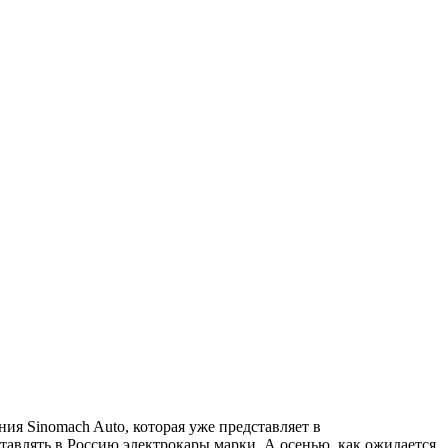
ния Sinomach Auto, которая уже представляет в
тавлять в Россию электрокары марки. А осенью, как ожидается,