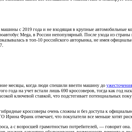
я машины с 2019 года и не входящая в крупные автомобильные к
кроавтобус Mega, в России непопулярный. После ухода из стран
казывалась в топ-10 российского авторынка, не имея официальн
7.
нние месяцы, когда люди спешили ввезти машину до
ужесточени
того года на учет встали лишь 690 кроссоверов, тогда как год н
высокой ключевой ставкой, что подстегивает потенциальных покуп
 гибридные кроссоверы очень сложны и без доступа к официаль
Ирина Франк отмечает, что покупатели все меньше хотят риск
са, а с возросшей грамотностью потребителей, — говорит она. 
ер-аккаунт, гарантию обслуживания, возможность ремонта и ди