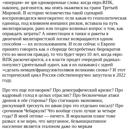
«инерция» не зря однокоренные слова: когда евро-ВПК,
наконец, разгонится, мы опять окажемся на грани Третьей
Мировой. В истории человечества такой сценарий
воспроизводился многократно: если какая-то геополитическая
единица, под влиянием внешних рисков, вставала на путь
милитаризации, рано или поздно возникал вопрос о том, как
оправдать затраты? А инвестиции в танки и ракеты в
двоичной милитаристской логике возвращаются одним
способом — их использованием. И если сейчас о Европе
принято говорить как о сборище бесхребетных бюрократов
(что во многом правда), то что будет через 10 лет, когда евро-
ВПК раскочегарится, а к власти придет очередной радикал-
популист (деятельный идиот, как я их называю) с идеей
«сделать немцев/французов/поляков великими снова»? И этот
исторический цикл Россия собственноручно запустила в 2022
году.
Про что еще поговорим? Про демографический кризис? Про
кадровый голод в целых отраслях? Про бесконечные атаки
дронов в обе стороны? Про стагнацию экономики,
рискующей треснуть по швам (про это отдельно писал)? Про
срочников Чебаркуля? Что вообще стало лучше за четыре
года? В моей оптике — ничего. В моральном плане тоже
развал: я не верю, что запуганное, безынициативное
население является эталоном даже по меркам