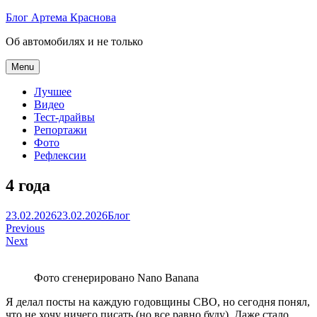
Skip
Блог Артема Краснова
to
Об автомобилях и не только
content
Menu
Лучшее
Видео
Тест-драйвы
Репортажи
Фото
Рефлексии
4 года
Артем
23.02.2026
23.02.2026
Блог
Навигация
Краснов
Previous
Next
по
записям
Фото сгенерировано Nano Banana
Я делал посты на каждую годовщины СВО, но сегодня понял,
что не хочу ничего писать (но все равно буду). Даже стало