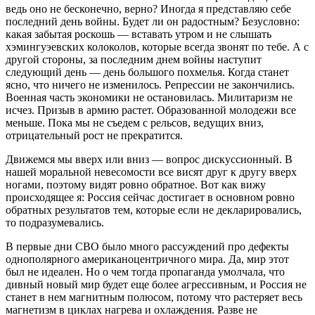
ведь оно не бесконечно, верно? Иногда я представляю себе
последний день войны. Будет ли он радостным? Безусловно:
какая забытая роскошь — вставать утром и не слышать
хэмингуэевских колоколов, которые всегда звонят по тебе. А с
другой стороны, за последним днем войны наступит
следующий день — день большого похмелья. Когда станет
ясно, что ничего не изменилось. Репрессии не закончились.
Военная часть экономики не остановилась. Милитаризм не
исчез. Призыв в армию растет. Образованной молодежи все
меньше. Пока мы не съедем с рельсов, ведущих вниз,
отрицательный рост не прекратится.
Движемся мы вверх или вниз — вопрос дискуссионный. В
нашей моральной невесомости все висят друг к другу вверх
ногами, поэтому видят ровно обратное. Вот как вижу
происходящее я: Россия сейчас достигает в основном ровно
обратных результатов тем, которые если не декларировались,
то подразумевались.
В первые дни СВО было много рассуждений про дефекты
однополярного американоцентричного мира. Да, мир этот
был не идеален. Но о чем тогда пропаганда умолчала, что
дивный новый мир будет еще более агрессивным, и Россия не
станет в нем магнитным полюсом, потому что растеряет весь
магнетизм в циклах нагрева и охлаждения. Разве не