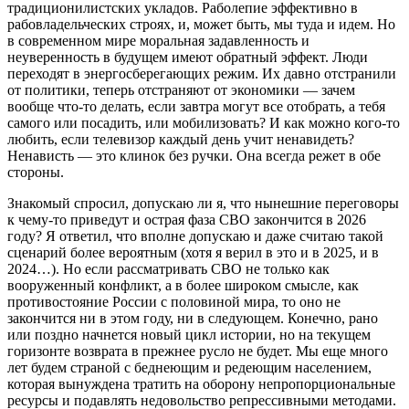
традиционилистских укладов. Раболепие эффективно в
рабовладельческих строях, и, может быть, мы туда и идем. Но
в современном мире моральная задавленность и
неуверенность в будущем имеют обратный эффект. Люди
переходят в энергосберегающих режим. Их давно отстранили
от политики, теперь отстраняют от экономики — зачем
вообще что-то делать, если завтра могут все отобрать, а тебя
самого или посадить, или мобилизовать? И как можно кого-то
любить, если телевизор каждый день учит ненавидеть?
Ненависть — это клинок без ручки. Она всегда режет в обе
стороны.
Знакомый спросил, допускаю ли я, что нынешние переговоры
к чему-то приведут и острая фаза СВО закончится в 2026
году? Я ответил, что вполне допускаю и даже считаю такой
сценарий более вероятным (хотя я верил в это и в 2025, и в
2024…). Но если рассматривать СВО не только как
вооруженный конфликт, а в более широком смысле, как
противостояние России с половиной мира, то оно не
закончится ни в этом году, ни в следующем. Конечно, рано
или поздно начнется новый цикл истории, но на текущем
горизонте возврата в прежнее русло не будет. Мы еще много
лет будем страной с беднеющим и редеющим населением,
которая вынуждена тратить на оборону непропорциональные
ресурсы и подавлять недовольство репрессивными методами.