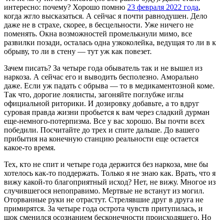
интересно: почему? Хорошо помню
23 февраля 2022 года
,
когда жгло высказаться. А сейчас я почти равнодушен. Дело
даже не в страхе, скорее, в бесцельности. Уже ничего не
поменять. Окна возможностей промелькнули мимо, все
развилки позади, осталась одна узкоколейка, ведущая то ли в к
обрыву, то ли в стену — тут уж как повезет.
Зачем писать? За четыре года обыватель так и не вышел из
наркоза. А сейчас его и выводить бесполезно. Аморально
даже. Если уж падать с обрыва — то в медикаментозной коме.
Так что, дорогие лоялисты, загоняйте поглубже иглы
официальной риторики. И дозировку добавьте, а то вдруг
суровая правда жизни пробьется к вам через сладкий дурман
еще-немного-потерпизма. Все у вас хорошо. Вы почти всех
победили. Посчитайте до трех и спите дальше. До вашего
прибытия на конечную станцию реальности еще остается
какое-то время.
Тех, кто не спит и четыре года держится без наркоза, мне бы
хотелось как-то поддержать. Только я не знаю как. Врать, что я
вижу какой-то благоприятный исход? Нет, не вижу. Многое из
случившегося непоправимо. Мертвые не встанут из могил.
Оторванные руки не отрастут. Стрелявшие друг в друга не
примирятся. За четыре года острота чувств притупилась, и
шок сменился осознанием бесконечности происходящего. Но