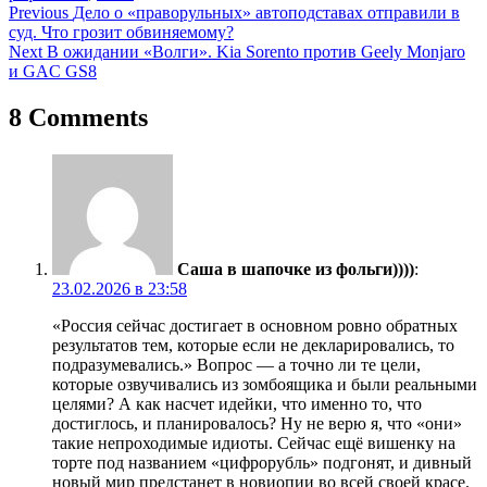
Навигация
Previous
Дело о «праворульных» автоподставах отправили в
суд. Что грозит обвиняемому?
по
Next
В ожидании «Волги». Kia Sorento против Geely Monjaro
записям
и GAC GS8
8 Comments
Саша в шапочке из фольги))))
:
23.02.2026 в 23:58
«Россия сейчас достигает в основном ровно обратных
результатов тем, которые если не декларировались, то
подразумевались.» Вопрос — а точно ли те цели,
которые озвучивались из зомбоящика и были реальными
целями? А как насчет идейки, что именно то, что
достиглось, и планировалось? Ну не верю я, что «они»
такие непроходимые идиоты. Сейчас ещё вишенку на
торте под названием «цифрорубль» подгонят, и дивный
новый мир предстанет в новиопии во всей своей красе.