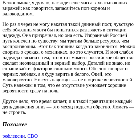
В экономике, я думаю, нас ждет еще масса захватывающих
виражей: как говорится, запасайтесь поп-корном и
валокордином.
Но раз я через не могу накатал такой длинный пост, чувствую
себя обязанным хотя бы попытаться разглядеть в ситуации
надежду. Она призрачная, но она есть. Избранный Россией
путь конечен по существу: мы тратим больше ресурсов, чем
воспроизводим. Этот бак топлива когда-то закончится. Можно
спорить о сроках, о механиках, но это случится. И моя слабая
надежда связана с тем, что в тот момент российское общество
сделает неожиданный и верный выбор. Деталей не знаю, не
спрашивайте: факторов слишком много. Обычно говорят о
черных лебедях, а я буду верить в белого. Окей, это
маловероятно. Но суть надежды — не в оценке вероятностей.
Суть надежды в том, что ее отсутствие умножает хорошие
вероятности сразу на ноль.
Другое дело, что время капает, и в такой гравитации каждый
день движения вниз — это месяц подъема обратно. Ломать —
не строить.
Похожее
рефлексии
,
СВО