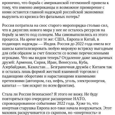
иронично, что борьба с американской гегемонией привела к
тому, что именно американцы и возможное примирение с
ними остаются главной надеждой российской экономики
вырулить из кризиса без фатальных потерь?
Россия потратила на снос старого миропорядка столько сил,
что в джунглях нового мира у нее не осталось ресурсов на
борьбу за место под солнцем. Мы самовыпилились из этого
процесса. На арене все те же: США, Европа и Китай, в
подающих надежды — Индия. Россия до 2022 года имела все
шансы капитализировать любую мировую встряску выгодным
для себя образом за счет близости со всеми перечисленными
игроками. Что мы видим теперь? Отдаление даже закадычных
друзей: Армения, Сирия, Иран, Венесуэла, Куба,
Азербайджан, Казахстан… Безграничная дружба с Китаем так
и осталась лишь формой жесткой взаимной торговли с
падающими оборотами и нарастающими взаимными
претензиями (автопром, газ, нефть, уголь, электроэнергия,
капитал — там искрит по всем фронтам).
Стала ли Россия безопаснее? Я этого не вижу. Не буду
повторяться про очередное расширение НАТО,
спровоцированное событиями 2022 года. Хуже то, что
инертная старушка Европа все-таки начала вооружаться. Этот
маховик раскручивается со скрипом, но «инертность» и