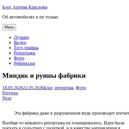
Skip
Блог Артема Краснова
to
Об автомобилях и не только
content
Menu
Лучшее
Видео
Тест-драйвы
Репортажи
Фото
Рефлексии
Миндяк и руины фабрики
Артем
18.05.2026
22.05.2026
Блог
,
репортаж
,
Фото
Навигация
Краснов
Previous
Next
по
записям
Эта фабрика даже в разрушенном виде производит впеча
Вообще-то никакого репортажа не планировалось. Идея была
поехать в соло-трип с палаткой, и в качестве направления я