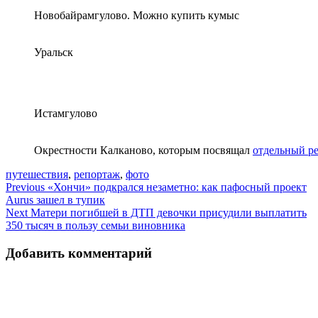
Новобайрамгулово. Можно купить кумыс
Уральск
Истамгулово
Окрестности Калканово, которым посвящал
отдельный р
путешествия
,
репортаж
,
фото
Навигация
Previous
«Хончи» подкрался незаметно: как пафосный проект
Aurus зашел в тупик
по
Next
Матери погибшей в ДТП девочки присудили выплатить
записям
350 тысяч в пользу семьи виновника
Добавить комментарий