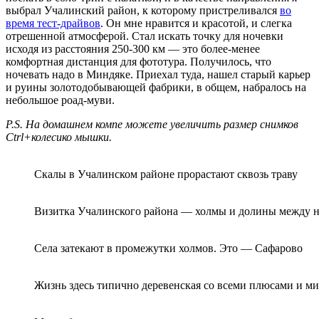
выбрал Учалинский район, к которому пристреливался
во
время тест-драйвов
. Он мне нравится и красотой, и слегка
отрешенной атмосферой. Стал искать точку для ночевки
исходя из расстояния 250-300 км — это более-менее
комфортная дистанция для фототура. Получилось, что
ночевать надо в Миндяке. Приехал туда, нашел старый карьер
и руины золотодобывающей фабрики, в общем, набралось на
небольшое роад-муви.
P.S. На домашнем компе можете увеличить размер снимков
Ctrl+колесико мышки.
Скалы в Учалинском районе прорастают сквозь траву
Визитка Учалинского района — холмы и долины между 
Села затекают в промежутки холмов. Это — Сафарово
Жизнь здесь типично деревенская со всеми плюсами и м