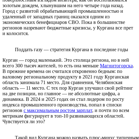
золотым дождем, хлынувшим на него четыре года назад.
Город с развитой обрабатывающей промышленностью и
удаленный от западных границ оказался одним из
экономических бенефициаров СВО. Пока в большинстве
регионов назревают бюджетные кризисы, у Кургана все прет
и колосится.
Поддать газу — стратегия Кургана в последние годы
Курган — город маленький. Это столица региона, но в ней
всего 300 тысяч жителей, то есть она меньше
Магнитогорска
.
В прежние времена он считался откровенно бедным: по
валовому региональному продукту в 2021 году Курганская
область занимала 71 место. Для сравнения, Челябинская
область — 11 место. С тех пор Курган улучшил свой рейтинг
на две позиции, но главное — не абсолютные цифра, а
динамика. В 2024 и 2025 годах он стал лидером по росту
индекса промышленного производства, попал в списки
регионов
с максимальным ростом зарплат
, и почти по всем
метрикам фигурирует в топ-10 развивающихся областей.
Чувствуется ли это?
Такой вид Кургана можно назвать плюс-минус типичным