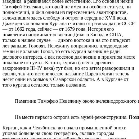
заводика, а развивался более естественно. Его основал некий
Тимофей Невежин, который не имел ни особого статуса, ни
полномочий, и был одним из переселенцев-авантюристов,
заложившим здесь слободу и острог в середине XVII века.
Даже день основания Кургана считали от разных дат: в СССР
— от 1662 года, сейчас — от 1679 года. История его
появления напоминает освоение Дикого Запада в США,
только в нашем случае — дикого востока и на сто пятьдесят
лет раньше. Говорят, Невежину понравились плодородные
земли и вольный Тобол, то есть Курган возник не ради
делового интереса, а как поселок для жизни в приятном месте
подальше от суеты. Кстати, курган (то есть древнее
захоронение III–IV века) тут был, но его затем разворошили и
срыли, так что историческое название Царев курган теперь
несет один из холмов в Самарской области. А в Кургане от
того кургана осталось только название.
Памятник Тимофею Невежину около железнодорожного вок
На месте первого острога есть музей-реконструкция. Поз
Курган, как и Челябинск, до начала промышленной эпохи
уповал больше на свою географию, являясь городом
транзитным, торговым, как сейчас бы сказали — центром