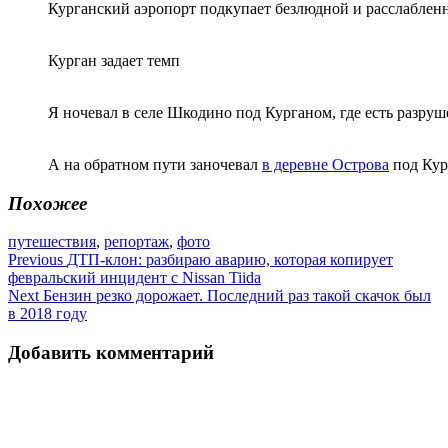
Курганский аэропорт подкупает безлюдной и расслабленн
Курган задает темп
Я ночевал в селе Шкодино под Курганом, где есть разр
А на обратном пути заночевал
в деревне Острова
под Кур
Похожее
путешествия
,
репортаж
,
фото
Навигация
Previous
ДТП-клон: разбираю аварию, которая копирует
февральский инцидент с Nissan Tiida
по
Next
Бензин резко дорожает. Последний раз такой скачок был
записям
в 2018 году
Добавить комментарий