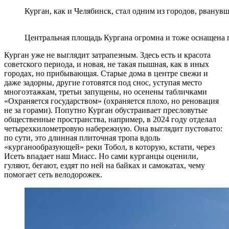
Курган, как и Челябинск, стал одним из городов, рвану
Центральная площадь Кургана огромна и тоже оснащена
Курган уже не выглядит затрапезным. Здесь есть и красота
советского периода, и новая, не такая пышная, как в иных
городах, но прибывающая. Старые дома в центре свежи и
даже задорны, другие готовятся под снос, уступая место
многоэтажкам, третьи запущены, но осенены табличками
«Охраняется государством» (охраняется плохо, но реновация
не за горами). Попутно Курган обустраивает пресловутые
общественные пространства, например, в 2024 году отделал
четырехкилометровую набережную. Она выглядит пустовато:
по сути, это длинная плиточная тропа вдоль
«курганообразующей» реки Тобол, в которую, кстати, через
Исеть впадает наш Миасс. Но сами курганцы оценили,
гуляют, бегают, ездят по ней на байках и самокатах, чему
помогает сеть велодорожек.