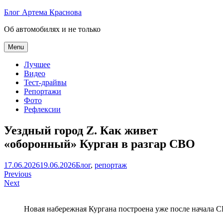
Skip
Блог Артема Краснова
to
Об автомобилях и не только
content
Menu
Лучшее
Видео
Тест-драйвы
Репортажи
Фото
Рефлексии
Уездный город Z. Как живет
«оборонный» Курган в разгар СВО
Артем
17.06.2026
19.06.2026
Блог
,
репортаж
Навигация
Краснов
Previous
Next
по
записям
Новая набережная Кургана построена уже после начала 