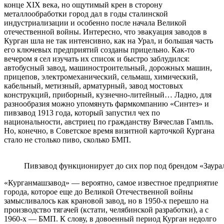
конце XIX века, но ощутимый крен в сторону
металлообработки город дал в годы сталинской
индустриализации и особенно после начала Великой
отечественной войны. Интересно, что эвакуация заводов в
Курган шла не так интенсивно, как на Урал, и большая часть
его ключевых предприятий созданы прицельно. Как-то
вечером я сел изучать их список и быстро заблудился:
автобусный завод, машиностроительный, дорожных машин,
прицепов, электромеханический, сельмаш, химический,
кабельный, метизный, арматурный, завод мостовых
конструкций, приборный, кузнечно-литейный… Ладно, для
разнообразия можно упомянуть фармкомпанию «Синтез» и
пивзавод 1913 года, который запустил чех по
национальности, австриец по гражданству Вячеслав Гампль.
Но, конечно, в Советское время визитной карточкой Кургана
стало не столько пиво, сколько БМП.
Пивзавод функционирует до сих пор под брендом «Заура
«Курганмашзавод» — вероятно, самое известное предприятие
города, которое еще до Великой Отечественной войны
замысливалось как крановой завод, но в 1950-х перешло на
производство тягачей (кстати, челябинской разработки), а с
1960-х — БМП. К слову, в довоенный период Курган недолго