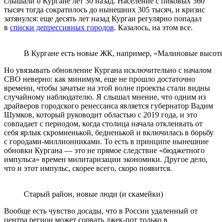
слышали о Кургане лет 30 назад. Население с пиковых 360
тысяч тогда сократилось до нынешних 305 тысяч, и кризис
затянулся: еще десять лет назад Курган регулярно попадал
в
списки депрессивных городов
. Казалось, на этом все.
В Кургане есть новые ЖК, например, «Малиновые высоты
Но увязывать обновление Кургана исключительно с началом
СВО неверно: как минимум, еще не прошло достаточно
времени, чтобы зачатые на этой волне проекты стали видны
случайному наблюдателю. Я слышал мнение, что одним из
драйверов городского ренессанса является губернатор Вадим
Шумков, который руководит областью с 2019 года, и это
совпадает с периодом, когда столица начала отклеивать от
себя ярлык скромненькой, бедненькой и включилась в борьбу
с городами-миллионниками. То есть в принципе нынешние
обновки Кургана — это не прямое следствие «бюджетного
импульса» времен милитаризации экономики. Другое дело,
что и этот импульс, скорее всего, скоро появится.
Старый район, новые люди (и скамейки)
Вообще есть чувство досады, что в России удаленный от
центра регион может сорвать джек-пот только в