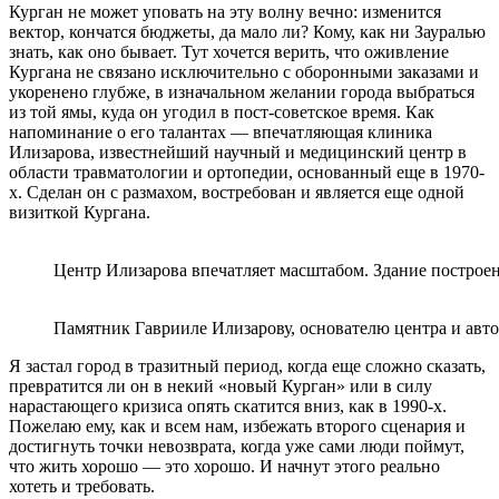
Курган не может уповать на эту волну вечно: изменится
вектор, кончатся бюджеты, да мало ли? Кому, как ни Зауралью
знать, как оно бывает. Тут хочется верить, что оживление
Кургана не связано исключительно с оборонными заказами и
укоренено глубже, в изначальном желании города выбраться
из той ямы, куда он угодил в пост-советское время. Как
напоминание о его талантах — впечатляющая клиника
Илизарова, известнейший научный и медицинский центр в
области травматологии и ортопедии, основанный еще в 1970-
х. Сделан он с размахом, востребован и является еще одной
визиткой Кургана.
Центр Илизарова впечатляет масштабом. Здание построен
Памятник Гаврииле Илизарову, основателю центра и авт
Я застал город в тразитный период, когда еще сложно сказать,
превратится ли он в некий «новый Курган» или в силу
нарастающего кризиса опять скатится вниз, как в 1990-х.
Пожелаю ему, как и всем нам, избежать второго сценария и
достигнуть точки невозврата, когда уже сами люди поймут,
что жить хорошо — это хорошо. И начнут этого реально
хотеть и требовать.