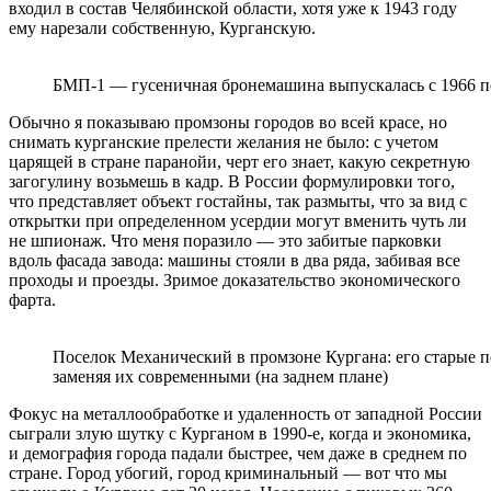
входил в состав Челябинской области, хотя уже к 1943 году
ему нарезали собственную, Курганскую.
БМП-1 — гусеничная бронемашина выпускалась с 1966 по
Обычно я показываю промзоны городов во всей красе, но
снимать курганские прелести желания не было: с учетом
царящей в стране паранойи, черт его знает, какую секретную
загогулину возьмешь в кадр. В России формулировки того,
что представляет объект гостайны, так размыты, что за вид с
открытки при определенном усердии могут вменить чуть ли
не шпионаж. Что меня поразило — это забитые парковки
вдоль фасада завода: машины стояли в два ряда, забивая все
проходы и проезды. Зримое доказательство экономического
фарта.
Поселок Механический в промзоне Кургана: его старые п
заменяя их современными (на заднем плане)
Фокус на металлообработке и удаленность от западной России
сыграли злую шутку с Курганом в 1990-е, когда и экономика,
и демография города падали быстрее, чем даже в среднем по
стране. Город убогий, город криминальный — вот что мы