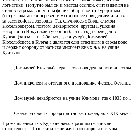
логистики. Попутно был он и местом ссылки, считавшимся не
столь экстремальным и на фоне Сибири почти курортным
(нет). Сюда могли перевести «за хорошее поведение» или из-
за расстройства здоровья. Так случилось с Вильгельмом
Кюхельбекером, поэтом, декабристом, другом Пушкина,
который из Иркутской губернии был на год переведен в
Курган (затем — в Тобольск, где и умер). Дом-музей
Кюхельбекера в Кургане является единственным в своем роде
и держит оборону от натиска многоэтажных ЖК на улице
Куйбышева.
Дом-музей Кюхельбекера — это новодел на историческом
Дом инженера и отставного прапорщика Федора Остапца 
Дом-музей декабристов на улице Климова, где с 1833 п
Сейчас эта часть города плотно застроена, но в XIX веке
Промышленность в Кургане начала развиваться после
строительства Транссибирской железной дороги в самом