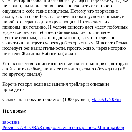
Сама история особенно отзовется у людей творческих, и даже
не важно, пытались ли вы реально творить или просто
ощущали в себе такие импульсы. Потому что творческие
люди, как и герой Романа, обречены быть усложненными, и
порой это странно для окружающих. Но это часть их
природы, их топливо. И усложненность дает массу побочных
эффектов, делает тебя нестабильным, где-то слишком
чувствительным, где-то недостаточно, где-то предельно
эгоистичным, где-то чересчур бескорыстным. И все это Роман
исследует без назидательности, просто, живо, через историю
писателя Филиппа Ейбогина (хе-хе).
Есть в повествовании интересный твист и концовка, которую
спойлерить не буду, но мы ее потом отдельно обсуждали (я бы
по-другому сделал).
Короче говоря, если вас зацепил трейлер и описание,
приходите.
Ссылка для покупки билетов (1000 рублей)
vk.cc/cUN9Fm
Похожее
за жизнь
Навигация
Previous
АВТОВАЗ продолжает терять рынок. Мини-разбор