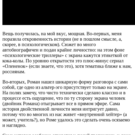
Вещь получилась, на мой вкус, мощная. Во-первых, меня
поразила откровенность истории (не в пошлом смысле, а,
скорее, в психологическом). Сюжет во много
автобиографичен и подан крайне личностно: на этом фоне
«психологические триллеры» с экрана кажутся этикеткой от
кока-колы. По уровню открытости это плюс-минус сериал
«Олененок» (если знаете, что это), хотя тематика ближе к нам,
россиянам.
Во-вторых, Роман нашел шикарную форму разговора с сами
собой, где одно из альтер-эго присутствует только на экране.
На полях замечу, что чисто технически сделано классно и в
процессе есть ощущение, что по ту сторону экрана человек
(двойник Романа) отыгрывает все в прямом эфире. Сама
история двойственной личности меня интригует давно,
потому что во многих из нас живет «внутренний хейтер» (а
может, учитель?), но Роме удалось это сделать очень осязаемо
и наглядно.