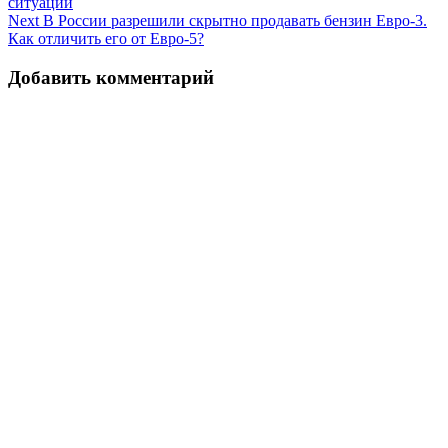
ситуации
по
Next
В России разрешили скрытно продавать бензин Евро-3.
записям
Как отличить его от Евро-5?
Добавить комментарий