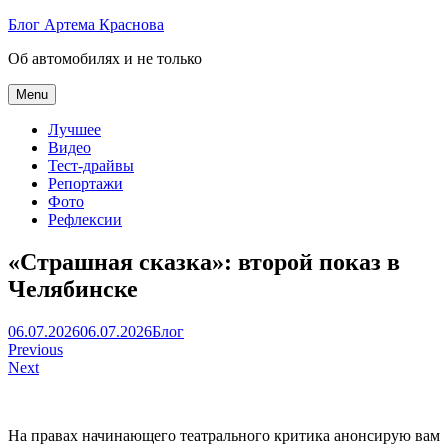
Skip
Блог Артема Краснова
to
Об автомобилях и не только
content
Menu
Лучшее
Видео
Тест-драйвы
Репортажи
Фото
Рефлексии
«Страшная сказка»: второй показ в
Челябинске
Артем
06.07.2026
06.07.2026
Блог
Навигация
Краснов
Previous
Next
по
записям
На правах начинающего театрального критика анонсирую вам