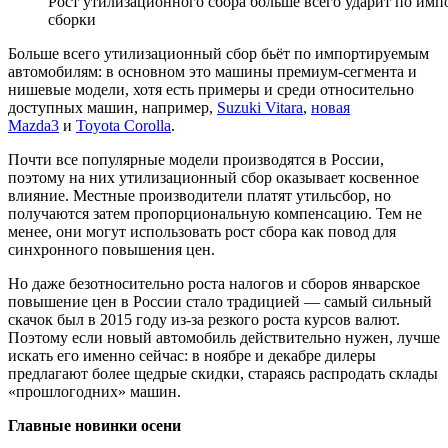
Рост утилизационного сбора больше всего ударит по им
сборки
Больше всего утилизационный сбор бьёт по импортируемым
автомобилям: в основном это машины премиум-сегмента и
нишевые модели, хотя есть примеры и среди относительно
доступных машин, например,
Suzuki Vitara
,
новая
Mazda3
и
Toyota Corolla
.
Почти все популярные модели производятся в России,
поэтому на них утилизационный сбор оказывает косвенное
влияние. Местные производители платят утильсбор, но
получаются затем пропорциональную компенсацию. Тем не
менее, они могут использовать рост сбора как повод для
синхронного повышения цен.
Но даже безотносительно роста налогов и сборов январское
повышение цен в России стало традицией — самый сильный
скачок был в 2015 году из-за резкого роста курсов валют.
Поэтому если новый автомобиль действительно нужен, лучше
искать его именно сейчас: в ноябре и декабре дилеры
предлагают более щедрые скидки, стараясь распродать склады
«прошлогодних» машин.
Главные новинки осени