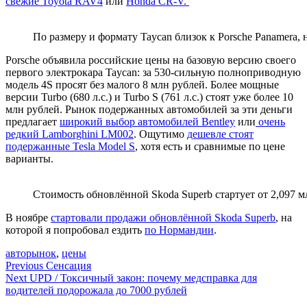
свежие Toyota RAV4
или
Honda CR-V.
По размеру и формату Taycan близок к Porsche Panamera,
Porsche объявила российские цены на базовую версию своего
первого электрокара Taycan: за 530-сильную полноприводную
модель 4S просят без малого 8 млн рублей. Более мощные
версии Turbo (680 л.с.) и Turbo S (761 л.с.) стоят уже более 10
млн рублей. Рынок подержанных автомобилей за эти деньги
предлагает
широкий выбор автомобилей Bentley
или
очень
редкий Lamborghini LM002
. Ощутимо
дешевле стоят
подержанные Tesla Model S
, хотя есть и сравнимые по цене
варианты.
Стоимость обновлённой Skoda Superb стартует от 2,097 м
В ноябре
стартовали продажи обновлённой
Skoda Superb
, на
которой я попробовал ездить
по Нормандии
.
авторынок
,
цены
Навигация
Previous
Сенсация
Next
UPD / Токсичный закон: почему медсправка для
по
водителей подорожала до 7000 рублей
записям