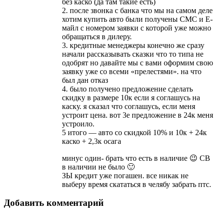
без каско (да там такие есть)
2. после звонка с банка что мы на самом деле
хотим купить авто были получены СМС и Е-
майл с номером заявки с которой уже можно
обращаться в дилеру.
3. кредитные менеджеры конечно же сразу
начали рассказывать сказки что то типа не
одобрят но давайте мы с вами оформим свою
заявку уже со всеми «прелестями». на что
был дан отказ
4. было получено предложение сделать
скидку в размере 10к если я соглашусь на
каску. я сказал что соглашусь, если меня
устроит цена. вот 3е предложение в 24к меня
устроило.
5 итого — авто со скидкой 10% и 10к + 24к
каско + 2,3к осага
минус один- брать что есть в наличие 😉 СВ
в наличии не было 🙂
ЗЫ кредит уже погашен. все никак не
выберу время скататься в челябу забрать птс.
Добавить комментарий