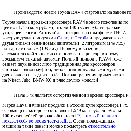
Производство новой Toyota RAV4 стартовало на заводе п
Toyota начала продажи кроссовера RAV4 нового поколения по
цене от 1,756 млн рублей, что на 140 тысяч рублей дороже
уходящее версии. Автомобиль построен на платформе TNGA,
которую делит с моделями
Camry
и
Corolla
и предлагается с
двумя типами бензиновых двигателей: 2-литровым (149 л.с.)
или 2,5-литровым (199 л.с.). Первому в качестве
автоматической трансмиссии положен вариатор, второму —
восьмиступенчатый автомат. Полный привод у RAV4 тоже
бывает двух видов: либо традиционная для кроссоверов
система с одной муфтой, либо с индивидуальными муфтами
для каждого из задних колёс. Похожи решения применяются
на Nissan Juke, BMW X6 и ряде других моделей.
Haval F7x является оспортивленной версией кроссвера F7,
Марка Haval начинает продажи в России купе-кроссовера F7x,
базовая цена которого составляет 1,549 млн рублей. Это на
100 тысяч рублей дороже обычного
F7, который неплохо
показал себя во время тест-драйва
. Среди подержанных
машин за такие деньги можно посмотреть
относительно