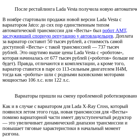
После рестайлинга Lada Vesta получила новую автомати
В ноябре стартовали продажи новой версии Lada Vesta с
вариатором Jatco: до сих пор единственным типом
автоматической трансмиссии для «Весты» был
робот АМТ,
заслуживший спорную репутацию у автовладельцев
. Доплата
за вариатор составит 50 тысяч рублей, а стоимость самой
доступной «Весты» с такой трансмиссией — 737 тысяч
рублей. Это ощутимо выше цены Lada Vesta с «роботом»,
которая начиналась от 677 тысяч рублей («роботов» больше не
будет). Правда, отличаются и комплектации, а кроме того,
вариатор ставится в паре со 113-сильным двигателем H4M,
тогда как «роботы» шли с родными вазовскими моторами
мощностью 106 л.с. или 122 л.с.
Вариаторы пришли на смену проблемной роботизирован
Как и в случае с вариатором для Lada X-Ray Cross, который
появился летом этого года, новая трансмиссия для «Весты»
помимо вариаторной части имеет двухступенчатый редуктор
— это увеличивает динамический диапазон трансмиссии и
повышает тяговые характеристики в начальный момент
разгона.