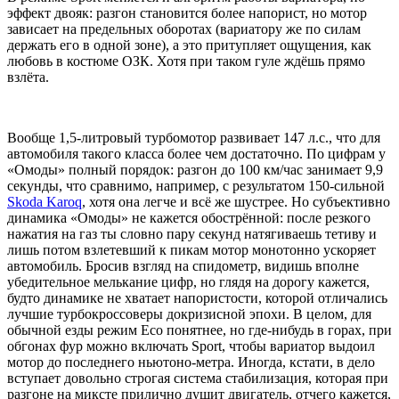
эффект двояк: разгон становится более напорист, но мотор
зависает на предельных оборотах (вариатору же по силам
держать его в одной зоне), а это притупляет ощущения, как
любовь в костюме ОЗК. Хотя при таком гуле ждёшь прямо
взлёта.
Вообще 1,5-литровый турбомотор развивает 147 л.с., что для
автомобиля такого класса более чем достаточно. По цифрам у
«Омоды» полный порядок: разгон до 100 км/час занимает 9,9
секунды, что сравнимо, например, с результатом 150-сильной
Skoda Karoq
, хотя она легче и всё же шустрее. Но субъективно
динамика «Омоды» не кажется обострённой: после резкого
нажатия на газ ты словно пару секунд натягиваешь тетиву и
лишь потом взлетевший к пикам мотор монотонно ускоряет
автомобиль. Бросив взгляд на спидометр, видишь вполне
убедительное мелькание цифр, но глядя на дорогу кажется,
будто динамике не хватает напористости, которой отличались
лучшие турбокроссоверы докризисной эпохи. В целом, для
обычной езды режим Eco понятнее, но где-нибудь в горах, при
обгонах фур можно включать Sport, чтобы вариатор выдоил
мотор до последнего ньютоно-метра. Иногда, кстати, в дело
вступает довольно строгая система стабилизация, которая при
разгоне на миксте прилично душит двигатель, отчего кажется,