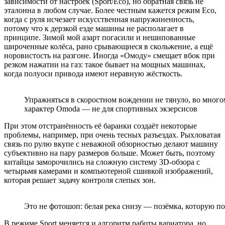
зависимости от настроек (Sport/Eco), но обратная связь не
эталонна в любом случае. Более честным кажется режим Eco,
когда с руля исчезает искусственная напружиненность,
потому что к дерзкой езде машины не располагает в
принципе. Зимой мой азарт погасили и нешипованные
широченные колёса, рано срывающиеся в скольжение, а ещё
норовистость на разгоне. Иногда «Омоду» смещает вбок при
резком нажатии на газ: такое бывает на мощных машинах,
когда полуоси привода имеют неравную жёсткость.
Упражняться в скоростном вождении не тянуло, во много
характер Omoda — не для спортивных экзерсисов
При этом отстранённость её баранки создаёт некоторые
проблемы, например, при очень тесных разъездах. Рыхловатая
связь по рулю вкупе с неважной обзорностью делают машину
субъективно на пару размеров больше. Может быть, поэтому
китайцы заморочились на сложную систему 3D-обзора с
четырьмя камерами и компьютерной сшивкой изображений,
которая решает задачу контроля слепых зон.
Это не фотошоп: белая река снизу — позёмка, которую п
В режиме Sport меняется и алгоритм работы вариатора, но