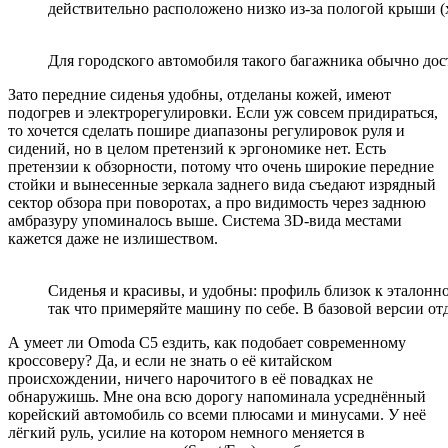
действительно расположено низко из-за пологой крыши (х
Для городского автомобиля такого багажника обычно дост
Зато передние сиденья удобны, отделаны кожей, имеют
подогрев и электрорегулировки. Если уж совсем придираться,
то хочется сделать пошире диапазоны регулировок руля и
сидений, но в целом претензий к эргономике нет. Есть
претензии к обзорности, потому что очень широкие передние
стойки и вынесенные зеркала заднего вида съедают изрядный
сектор обзора при поворотах, а про видимость через заднюю
амбразуру упоминалось выше. Система 3D-вида местами
кажется даже не излишеством.
Сиденья и красивы, и удобны: профиль близок к эталонно
так что примеряйте машину по себе. В базовой версии о
А умеет ли Omoda С5 ездить, как подобает современному
кроссоверу? Да, и если не знать о её китайском
происхождении, ничего нарочитого в её повадках не
обнаружишь. Мне она всю дорогу напоминала усреднённый
корейский автомобиль со всеми плюсами и минусами. У неё
лёгкий руль, усилие на котором немного меняется в