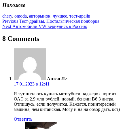
Похожее
chery
,
omoda
,
авторынок
,
лучшее
,
тест-драйв
Навигация
Previous
Тест-драйвы. Ностальгическая подборка
Next
Автомобили VW вернулись в Россию
по
записям
8 Comments
Антон Л.
:
17.01.2023 в 12:41
Я тут пытаюсь купить митсубиси паджеро спорт из
ОАЭ за 2.9 млн рублей, новый, бензин В6 3 литра.
Отпишусь, если получится. Кажется, поинтересней
машина, чем китайская. Могу и на на обзор дать, кст)
Ответить