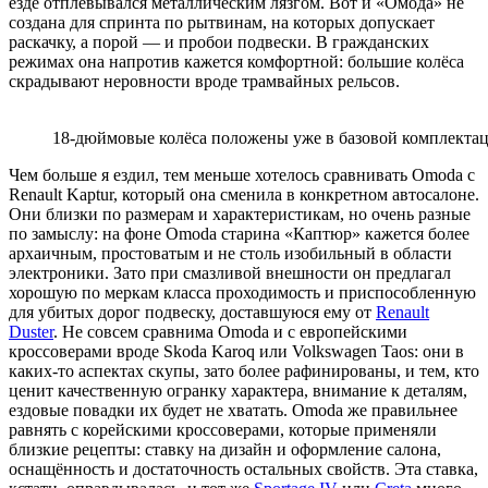
езде отплёвывался металлическим лязгом. Вот и «Омода» не
создана для спринта по рытвинам, на которых допускает
раскачку, а порой — и пробои подвески. В гражданских
режимах она напротив кажется комфортной: большие колёса
скрадывают неровности вроде трамвайных рельсов.
18-дюймовые колёса положены уже в базовой комплекта
Чем больше я ездил, тем меньше хотелось сравнивать Omoda c
Renault Kaptur, который она сменила в конкретном автосалоне.
Они близки по размерам и характеристикам, но очень разные
по замыслу: на фоне Omoda старина «Каптюр» кажется более
архаичным, простоватым и не столь изобильный в области
электроники. Зато при смазливой внешности он предлагал
хорошую по меркам класса проходимость и приспособленную
для убитых дорог подвеску, доставшуюся ему от
Renault
Duster
. Не совсем сравнима Omoda и с европейскими
кроссоверами вроде Skoda Karoq или Volkswagen Taos: они в
каких-то аспектах скупы, зато более рафинированы, и тем, кто
ценит качественную огранку характера, внимание к деталям,
ездовые повадки их будет не хватать. Omoda же правильнее
равнять с корейскими кроссоверами, которые применяли
близкие рецепты: ставку на дизайн и оформление салона,
оснащённость и достаточность остальных свойств. Эта ставка,