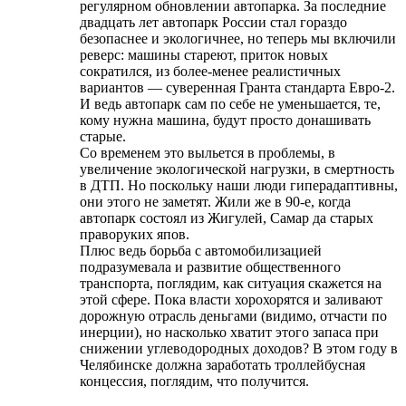
регулярном обновлении автопарка. За последние
двадцать лет автопарк России стал гораздо
безопаснее и экологичнее, но теперь мы включили
реверс: машины стареют, приток новых
сократился, из более-менее реалистичных
вариантов — суверенная Гранта стандарта Евро-2.
И ведь автопарк сам по себе не уменьшается, те,
кому нужна машина, будут просто донашивать
старые.
Со временем это выльется в проблемы, в
увеличение экологической нагрузки, в смертность
в ДТП. Но поскольку наши люди гиперадаптивны,
они этого не заметят. Жили же в 90-е, когда
автопарк состоял из Жигулей, Самар да старых
праворуких япов.
Плюс ведь борьба с автомобилизацией
подразумевала и развитие общественного
транспорта, поглядим, как ситуация скажется на
этой сфере. Пока власти хорохорятся и заливают
дорожную отрасль деньгами (видимо, отчасти по
инерции), но насколько хватит этого запаса при
снижении углеводородных доходов? В этом году в
Челябинске должна заработать троллейбусная
концессия, поглядим, что получится.