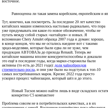
восточное.
Равноценна ли такая замена корейским, европейским и 
Тут, конечно, как посмотреть. За последние 20 лет качество
китайских машин изменилось настолько радикально, что пора
уже придумывать им какое-то новое обозначение, чтобы не
путать между собой старых «китайцев» и новых. Я
вспоминаю Chery Amulet образца 2007 года и думаю: хорошо,
в конце концов, что мы не остались наедине вот с такими
эрцаз-моделями, которые были едва ли не хуже, чем
продукция АВТОВАЗа до прихода Renault. Теперь же
китайские машины вполне конкурентоспособны и доказали
это ещё в последние годы, когда марки-старожилы были
активны (то есть до 2021 года):
доля чайнобрендов
стремительно росла
, и они уже были на подступах к топ-10
самых востребованных марок. Кризис 2022 года просто
ускорил процесс чайнизации, который шёл и до этого.
Новый Tucson можно найти лишь в виде складских остатк
конкретно C5 компактнее
Проблема совсем не в потребительских качествах, а в их
соотношении с ценой. Восточное партнёрство пока обходится