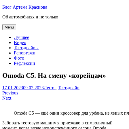
Skip
Блог Артема Краснова
to
Об автомобилях и не только
content
Menu
Лучшее
Видео
Тест-драйвы
Репортажи
Фото
Рефлексии
Omoda C5. На смену «корейцам»
Артем
17.01.2023
09.02.2023
Лента
,
Тест-драйв
Навигация
Краснов
Previous
Next
по
записям
Omoda C5 — ещё один кроссовер для урбана, из явных п
Забирать тестовую машину я приезжаю в символичный
момент, когда возле новоиспечённого салона Omoda