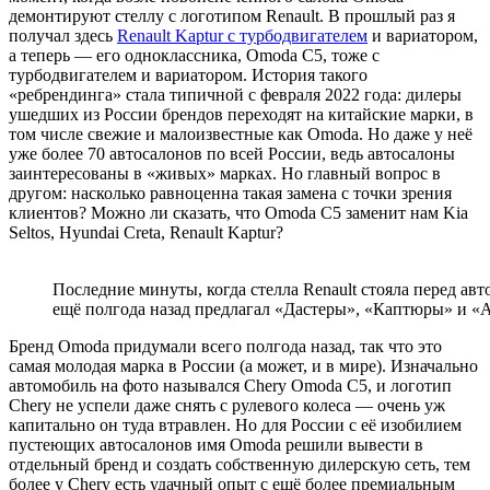
демонтируют стеллу с логотипом Renault. В прошлый раз я
получал здесь
Renault Kaptur с турбодвигателем
и вариатором,
а теперь — его одноклассника, Omoda C5, тоже с
турбодвигателем и вариатором. История такого
«ребрендинга» стала типичной с февраля 2022 года: дилеры
ушедших из России брендов переходят на китайские марки, в
том числе свежие и малоизвестные как Omoda. Но даже у неё
уже более 70 автосалонов по всей России, ведь автосалоны
заинтересованы в «живых» марках. Но главный вопрос в
другом: насколько равноценна такая замена с точки зрения
клиентов? Можно ли сказать, что Omoda С5 заменит нам Kia
Seltos, Hyundai Creta, Renault Kaptur?
Последние минуты, когда стелла Renault стояла перед ав
ещё полгода назад предлагал «Дастеры», «Каптюры» и 
Бренд Omoda придумали всего полгода назад, так что это
самая молодая марка в России (а может, и в мире). Изначально
автомобиль на фото назывался Chery Omoda C5, и логотип
Chery не успели даже снять с рулевого колеса — очень уж
капитально он туда втравлен. Но для России с её изобилием
пустеющих автосалонов имя Omoda решили вывести в
отдельный бренд и создать собственную дилерскую сеть, тем
более у Chery есть удачный опыт с ещё более премиальным