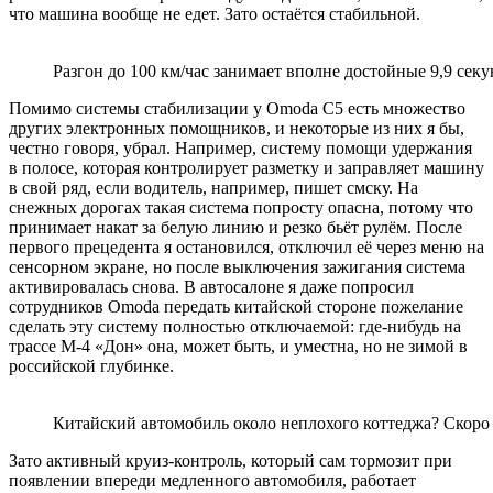
что машина вообще не едет. Зато остаётся стабильной.
Разгон до 100 км/час занимает вполне достойные 9,9 секу
Помимо системы стабилизации у Omoda C5 есть множество
других электронных помощников, и некоторые из них я бы,
честно говоря, убрал. Например, систему помощи удержания
в полосе, которая контролирует разметку и заправляет машину
в свой ряд, если водитель, например, пишет смску. На
снежных дорогах такая система попросту опасна, потому что
принимает накат за белую линию и резко бьёт рулём. После
первого прецедента я остановился, отключил её через меню на
сенсорном экране, но после выключения зажигания система
активировалась снова. В автосалоне я даже попросил
сотрудников Omoda передать китайской стороне пожелание
сделать эту систему полностью отключаемой: где-нибудь на
трассе М-4 «Дон» она, может быть, и уместна, но не зимой в
российской глубинке.
Китайский автомобиль около неплохого коттеджа? Скоро 
Зато активный круиз-контроль, который сам тормозит при
появлении впереди медленного автомобиля, работает