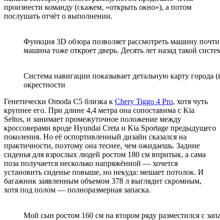
произнести команду (скажем, «открыть окно»), а потом
послушать отчёт о выполнении.
Функция 3D обзора позволяет рассмотреть машину почти 
машина тоже откроет дверь. Десять лет назад такой сис
Система навигации показывает детальную карту города (в
окрестности
Генетически Omoda C5 близка к
Chery Tiggo 4 Pro
, хотя чуть
крупнее его. При длине 4,4 метра она сопоставима с Kia
Seltos, и занимает промежуточное положение между
кроссоверами вроде Hyundai Creta и Kia Sportage предыдущего
поколения. Но её оспортивленный дизайн сказался на
практичности, поэтому она теснее, чем ожидаешь. Задние
сиденья для взрослых людей ростом 180 см впритык, а сама
поза получается несколько напряжённой — хочется
установить сиденье повыше, но некуда: мешает потолок. И
багажник заявленным объемом 378 л выглядит скромным,
хотя под полом — полноразмерная запаска.
Мой сын ростом 160 см на втором ряду разместился с зап