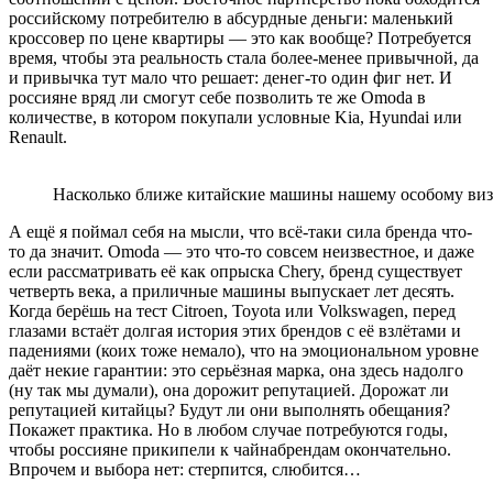
российскому потребителю в абсурдные деньги: маленький
кроссовер по цене квартиры — это как вообще? Потребуется
время, чтобы эта реальность стала более-менее привычной, да
и привычка тут мало что решает: денег-то один фиг нет. И
россияне вряд ли смогут себе позволить те же Omoda в
количестве, в котором покупали условные Kia, Hyundai или
Renault.
Насколько ближе китайские машины нашему особому виза
А ещё я поймал себя на мысли, что всё-таки сила бренда что-
то да значит. Omoda — это что-то совсем неизвестное, и даже
если рассматривать её как опрыска Chery, бренд существует
четверть века, а приличные машины выпускает лет десять.
Когда берёшь на тест Citroen, Toyota или Volkswagen, перед
глазами встаёт долгая история этих брендов с её взлётами и
падениями (коих тоже немало), что на эмоциональном уровне
даёт некие гарантии: это серьёзная марка, она здесь надолго
(ну так мы думали), она дорожит репутацией. Дорожат ли
репутацией китайцы? Будут ли они выполнять обещания?
Покажет практика. Но в любом случае потребуются годы,
чтобы россияне прикипели к чайнабрендам окончательно.
Впрочем и выбора нет: стерпится, слюбится…