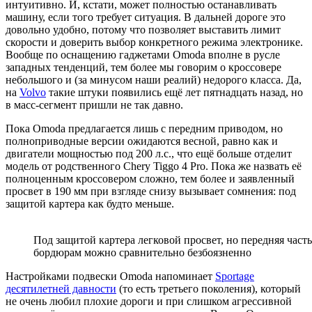
интуитивно. И, кстати, может полностью останавливать
машину, если того требует ситуация. В дальней дороге это
довольно удобно, потому что позволяет выставить лимит
скорости и доверить выбор конкретного режима электронике.
Вообще по оснащению гаджетами Omoda вполне в русле
западных тенденций, тем более мы говорим о кроссовере
небольшого и (за минусом наши реалий) недорого класса. Да,
на
Volvo
такие штуки появились ещё лет пятнадцать назад, но
в масс-сегмент пришли не так давно.
Пока Omoda предлагается лишь с передним приводом, но
полноприводные версии ожидаются весной, равно как и
двигатели мощностью под 200 л.с., что ещё больше отделит
модель от родственного Chery Tiggo 4 Pro. Пока же назвать её
полноценным кроссовером сложно, тем более и заявленный
просвет в 190 мм при взгляде снизу вызывает сомнения: под
защитой картера как будто меньше.
Под защитой картера легковой просвет, но передняя часть
бордюрам можно сравнительно безбоязненно
Настройками подвески Omoda напоминает
Sportage
десятилетней давности
(то есть третьего поколения), который
не очень любил плохие дороги и при слишком агрессивной