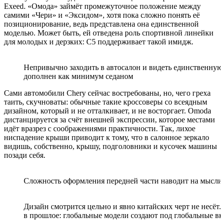
Exeed. «Омода» займёт промежуточное положение между
самими «Чери» и «Эксидом», хотя пока сложно понять её
позиционирование, ведь представлена она единственной
моделью. Может быть, ей отведена роль спортивной линейки
для молодых и дерзких: C5 поддерживает такой имидж.
Непривычно заходить в автосалон и видеть единственную
дополнен как минимум седаном
Сами автомобили Chery сейчас востребованы, но, чего греха
таить, скучноваты: обычные такие кроссоверы со всеядным
дизайном, который и не отталкивает, и не восторгает. Omoda
дистанцируется за счёт внешней экспрессии, которое местами
идёт вразрез с соображениями практичности. Так, лихое
ниспадение крыши приводит к тому, что в салонное зеркало
видишь, собственно, крышу, подголовники и кусочек машины
позади себя.
Сложность оформления передней части наводит на мысли: 
Дизайн смотрится цельно и явно китайских черт не несёт
в прошлое: глобальные модели создают под глобальные в