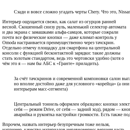
Сзади и вовсе сложно угадать черты Chery. Что это, Nissa
Интерьер ощущается свежо, как салат из огурцов ранней
весной. Скошенный снизу руль, маленький селектор автомата
и два экрана с замашками альфа-самцов, которые сожрали
почти все физические кнопки — даже климат-контроль у
Omoda настраивается преимущественно через тачскрин.
Отдельно отмечу площадку для смартфона на центральной
консоли с функцией бесконтактной зарядки: такие должны
стать золотым стандартом, ведь это чертовски удобно (хотя о
чём это я — нам бы АБС к «Гранте» приладить).
За счёт тачскринов и современной компоновки салон выгл
но вполне достойно даже для условного «корейца» (а он
интерьерам масс-сегмента)
Центральный тоннель оформлен образцово: кнопки электр
себя — режим Drive, от себя — задний ход), рядом — кн
аварийка и рукоятка настройки громкости. Есть также п
Впрочем, назвать интерьер безупречным тоже нельзя,
например, качество материалов неравномерно: верхняя часть