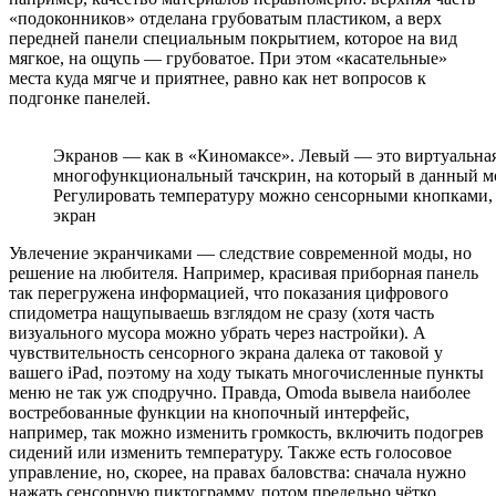
«подоконников» отделана грубоватым пластиком, а верх
передней панели специальным покрытием, которое на вид
мягкое, на ощупь — грубоватое. При этом «касательные»
места куда мягче и приятнее, равно как нет вопросов к
подгонке панелей.
Экранов — как в «Киномаксе». Левый — это виртуальна
многофункциональный тачскрин, на который в данный м
Регулировать температуру можно сенсорными кнопками, н
экран
Увлечение экранчиками — следствие современной моды, но
решение на любителя. Например, красивая приборная панель
так перегружена информацией, что показания цифрового
спидометра нащупываешь взглядом не сразу (хотя часть
визуального мусора можно убрать через настройки). А
чувствительность сенсорного экрана далека от таковой у
вашего iPad, поэтому на ходу тыкать многочисленные пункты
меню не так уж сподручно. Правда, Omoda вывела наиболее
востребованные функции на кнопочный интерфейс,
например, так можно изменить громкость, включить подогрев
сидений или изменить температуру. Также есть голосовое
управление, но, скорее, на правах баловства: сначала нужно
нажать сенсорную пиктограмму, потом предельно чётко