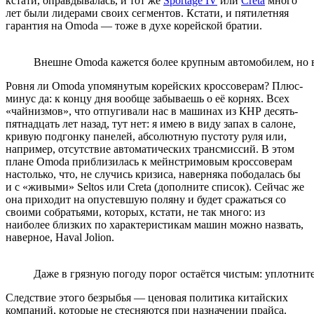
кстати, оправдывалась, и тот же
Sportage IV
или
Creta
много
лет были лидерами своих сегментов. Кстати, и пятилетняя
гарантия на Omoda — тоже в духе корейской братии.
Внешне Omoda кажется более крупным автомобилем, но в
Ровня ли Omoda упомянутым корейских кроссоверам? Плюс-
минус да: к концу дня вообще забываешь о её корнях. Всех
«чайнизмов», что отпугивали нас в машинах из КНР десять-
пятнадцать лет назад, тут нет: я имею в виду запах в салоне,
кривую подгонку панелей, абсолютную пустоту руля или,
например, отсутствие автоматических трансмиссий. В этом
плане Omoda приблизилась к мейнстримовым кроссоверам
настолько, что, не случись кризиса, наверняка пободалась бы
и с «живыми» Seltos или Creta (дополните список). Сейчас же
она приходит на опустевшую поляну и будет сражаться со
своими собратьями, которых, кстати, не так много: из
наиболее близких по характеристикам машин можно назвать,
наверное, Haval Jolion.
Даже в грязную погоду порог остаётся чистым: уплотнит
Следствие этого безрыбья — ценовая политика китайских
компаний, которые не стесняются при назначении прайса.