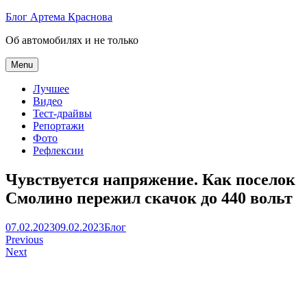
Skip
Блог Артема Краснова
to
Об автомобилях и не только
content
Menu
Лучшее
Видео
Тест-драйвы
Репортажи
Фото
Рефлексии
Чувствуется напряжение. Как поселок
Смолино пережил скачок до 440 вольт
Артем
07.02.2023
09.02.2023
Блог
Навигация
Краснов
Previous
Next
по
записям