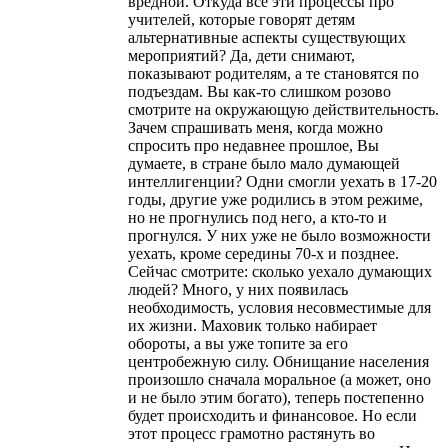
вредной. Откуда все эти процессы про
учителей, которые говорят детям
альтернативные аспекты существующих
мероприятий? Да, дети снимают,
показывают родителям, а те становятся по
подъездам. Вы как-то слишком розово
смотрите на окружающую действительность.
Зачем спрашивать меня, когда можно
спросить про недавнее прошлое, Вы
думаете, в стране было мало думающей
интеллигенции? Одни смогли уехать в 17-20
годы, другие уже родились в этом режиме,
но не прогнулись под него, а кто-то и
прогнулся. У них уже не было возможности
уехать, кроме середины 70-х и позднее.
Сейчас смотрите: сколько уехало думающих
людей? Много, у них появилась
необходимость, условия несовместимые для
их жизни. Маховик только набирает
обороты, а вы уже топите за его
центробежную силу. Обнищание населения
произошло сначала моральное (а может, оно
и не было этим богато), теперь постепенно
будет происходить и финансовое. Но если
этот процесс грамотно растянуть во