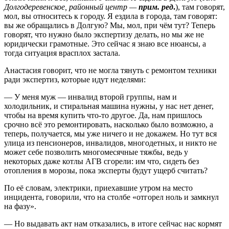
Долгодеревенское, районный центр —
прим. ред
.
), там говорят,
мол, вы относитесь к городу. Я ездила в города, там говорят:
вы же обращались в Долгую? Мы, мол, при чём тут? Теперь
говорят, что нужно было экспертизу делать, но мы же не
юридически грамотные. Это сейчас я знаю все нюансы, а
тогда ситуация врасплох застала.
Анастасия говорит, что не могла тянуть с ремонтом техники
ради экспертиз, которые идут неделями:
— У меня муж — инвалид второй группы, нам и
холодильник, и стиральная машина нужны, у нас нет денег,
чтобы на время купить что-то другое. Да, нам пришлось
срочно всё это ремонтировать, насколько было возможно, а
теперь, получается, мы уже ничего и не докажем. Но тут вся
улица из пенсионеров, инвалидов, многодетных, и никто не
может себе позволить многомесячные тяжбы, ведь у
некоторых даже котлы АГВ сгорели: им что, сидеть без
отопления в морозы, пока эксперты будут ущерб считать?
По её словам, электрики, приехавшие утром на место
инцидента, говорили, что на столбе «отгорел ноль и замкнул
на фазу».
— Но выдавать акт нам отказались, в итоге сейчас нас кормят