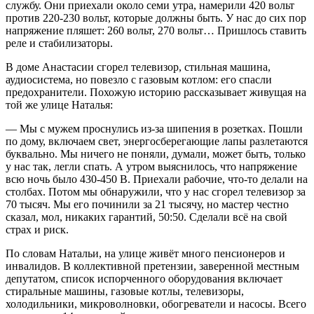
службу. Они приехали около семи утра, намерили 420 вольт
против 220-230 вольт, которые должны быть. У нас до сих пор
напряжение пляшет: 260 вольт, 270 вольт… Пришлось ставить
реле и стабилизаторы.
В доме Анастасии сгорел телевизор, стильная машина,
аудиосистема, но повезло с газовым котлом: его спасли
предохранители. Похожую историю рассказывает живущая на
той же улице Наталья:
— Мы с мужем проснулись из-за шипения в розетках. Пошли
по дому, включаем свет, энергосберегающие лапы разлетаются
буквально. Мы ничего не поняли, думали, может быть, только
у нас так, легли спать. А утром выяснилось, что напряжение
всю ночь было 430-450 В. Приехали рабочие, что-то делали на
столбах. Потом мы обнаружили, что у нас сгорел телевизор за
70 тысяч. Мы его починили за 21 тысячу, но мастер честно
сказал, мол, никаких гарантий, 50:50. Сделали всё на свой
страх и риск.
По словам Натальи, на улице живёт много пенсионеров и
инвалидов. В коллективной претензии, заверенной местным
депутатом, список испорченного оборудования включает
стиральные машины, газовые котлы, телевизоры,
холодильники, микроволновки, обогреватели и насосы. Всего