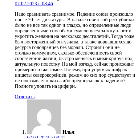
07.02.2023 в 08:46
Надо сравнивать сравнимое. Падение союза произошло
после 70 лет диктатуры. В начале советской республики
было не все так одног и гладко, но определенные люди
определенными способами сумели всем заткнуть рот и
укротить желания на несколько десятилетий. Тогда тоже
был восторженный энтузиазм, а также дорвавшихся до
ресурса голодранцев без морали. Строили они не
столько коммунизм, сколько обеспеченность своей
собственной жизни, быстро меняясь и мимикрируя под
актуальную повестку. На мой взгляд, сейчас происходит
примерно то же самое. Почему, при упрямых цифрах
нищеты северокорейцев, режим до сих пор существует и
не показывает каких-либо предпосылок к падению?
Полноте уповать на цифири.
Ответить
Илья
:
07.02.2023 в 09:41