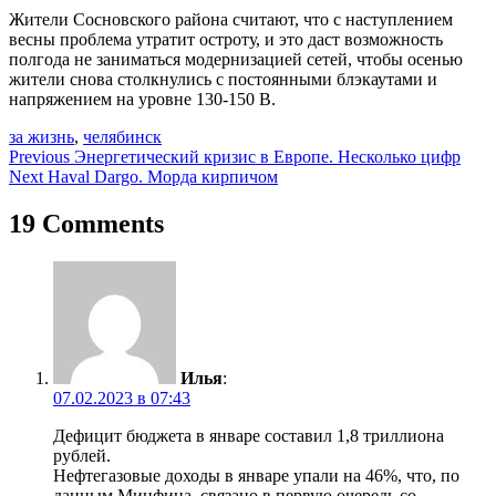
Жители Сосновского района считают, что с наступлением
весны проблема утратит остроту, и это даст возможность
полгода не заниматься модернизацией сетей, чтобы осенью
жители снова столкнулись с постоянными блэкаутами и
напряжением на уровне 130-150 В.
за жизнь
,
челябинск
Навигация
Previous
Энергетический кризис в Европе. Несколько цифр
Next
Haval Dargo. Морда кирпичом
по
записям
19 Comments
Илья
:
07.02.2023 в 07:43
Дефицит бюджета в январе составил 1,8 триллиона
рублей.
Нефтегазовые доходы в январе упали на 46%, что, по
данным Минфина, связано в первую очередь со