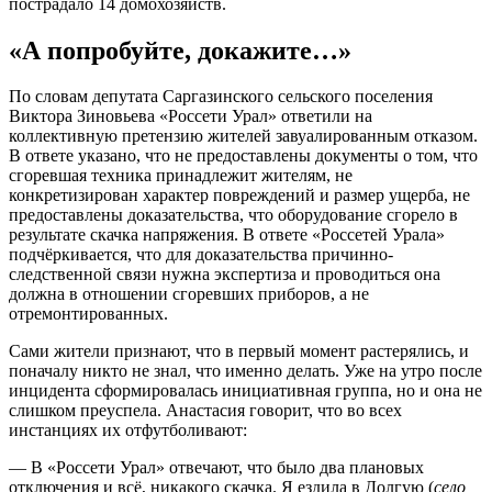
пострадало 14 домохозяйств.
«А попробуйте, докажите…»
По словам депутата Саргазинского сельского поселения
Виктора Зиновьева «Россети Урал» ответили на
коллективную претензию жителей завуалированным отказом.
В ответе указано, что не предоставлены документы о том, что
сгоревшая техника принадлежит жителям, не
конкретизирован характер повреждений и размер ущерба, не
предоставлены доказательства, что оборудование сгорело в
результате скачка напряжения. В ответе «Россетей Урала»
подчёркивается, что для доказательства причинно-
следственной связи нужна экспертиза и проводиться она
должна в отношении сгоревших приборов, а не
отремонтированных.
Сами жители признают, что в первый момент растерялись, и
поначалу никто не знал, что именно делать. Уже на утро после
инцидента сформировалась инициативная группа, но и она не
слишком преуспела. Анастасия говорит, что во всех
инстанциях их отфутболивают:
— В «Россети Урал» отвечают, что было два плановых
отключения и всё, никакого скачка. Я ездила в Долгую (
село