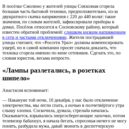
В посёлке Смолино у жителей улицы Совхозная сгорела
большая часть бытовой техники, предположительно, из-за
двукратного скачка напряжения с 220 до 440 вольт: такие
значения, по словам жителей, зафиксировали приборы в
домах. Посёлок относится к Сосновскому району, который
известен обратной проблемой:
слишком низким напряжением
в сети и частыми отключениями
. Жители пострадавшей
улицы считают, что «Россети Урал» должны компенсировать
ущерб, но в самой компании просят сначала доказать, что
техника сгорела именно по вине сетевиков. Сделать это, по
словам юристов, весьма непросто.
«Лампы разлетались, в розетках
шипело»
Анастасия вспоминает:
— Накануне той ночи, 10 декабря, у нас было отключение
электричества, мы легли спать, а ночью в полчетвёртого утра
слышу хлопки. Соскочила, думала, стрельба началась.
Оказывается, взрывались энергосберегающие лапочки, потом
телевизор бабахнул, я начала бегать, спросонья ничего не могу
понять, разбудила мужа, давай звонить в диспетчерскую