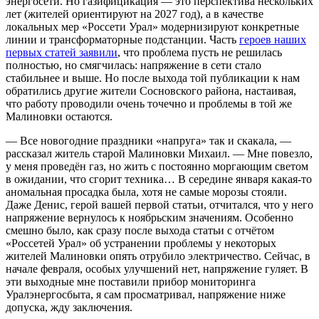
энергосети. Но газифицикация — это перспектива нескольких
лет (жителей ориентируют на 2027 год), а в качестве
локальных мер «Россети Урал» модернизируют конкретные
линии и трансформаторные подстанции. Часть
героев наших
первых статей заявили
, что проблема пусть не решилась
полностью, но смягчилась: напряжение в сети стало
стабильнее и выше. Но после выхода той публикации к нам
обратились другие жители Сосновского района, настаивая,
что работу проводили очень точечно и проблемы в той же
Малиновки остаются.
— Все новогодние праздники «напруга» так и скакала, —
рассказал житель старой Малиновки Михаил. — Мне повезло,
у меня проведён газ, но жить с постоянно моргающим светом
в ожидании, что сгорит техника… В середине января какая-то
аномальная просадка была, хотя не самые морозы стояли.
Даже Денис, герой вашей первой статьи, отчитался, что у него
напряжение вернулось к ноябрьским значениям. Особенно
смешно было, как сразу после выхода статьи с отчётом
«Россетей Урал» об устранении проблемы у некоторых
жителей Малиновки опять отрубило электричество. Сейчас, в
начале февраля, особых улучшений нет, напряжение гуляет. В
эти выходные мне поставили прибор мониторинга
Уралэнергосбыта, я сам просматривал, напряжение ниже
допуска, жду заключения.