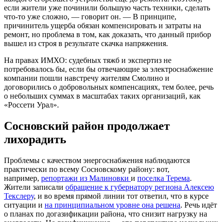
если жители уже починили большую часть техники, сделать
что-то уже сложно, — говорит он. — В принципе,
причинитель ущерба обязан компенсировать и затраты на
ремонт, но проблема в том, как доказать, что данный прибор
вышел из строя в результате скачка напряжения.
На правах ИМХО: судебных тяжб и экспертиз не
потребовалось бы, если бы отвечающие за электроснабжение
компании пошли навстречу жителям Смолино и
договорились о добровольных компенсациях, тем более, речь
о небольших суммах в масштабах таких организаций, как
«Россети Урал».
Сосновский район продолжает
лихорадить
Проблемы с качеством энергоснабжения наблюдаются
практически по всему Сосновскому району: вот,
например,
репортажи из Малиновки
и
поселка Терема
.
Жители записали
обращение к губернатору региона Алексею
Текслеру
, и во время прямой линии тот ответил, что в курсе
ситуации и
на принципиальном уровне она решена
. Речь идёт
о планах по догазификации района, что снизит нагрузку на