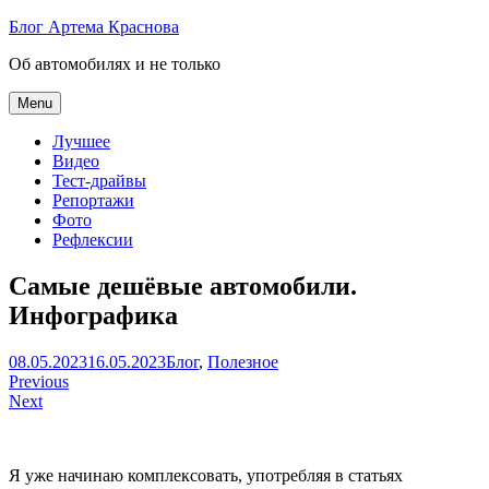
Skip
Блог Артема Краснова
to
Об автомобилях и не только
content
Menu
Лучшее
Видео
Тест-драйвы
Репортажи
Фото
Рефлексии
Самые дешёвые автомобили.
Инфографика
Артем
08.05.2023
16.05.2023
Блог
,
Полезное
Навигация
Краснов
Previous
Next
по
записям
Я уже начинаю комплексовать, употребляя в статьях