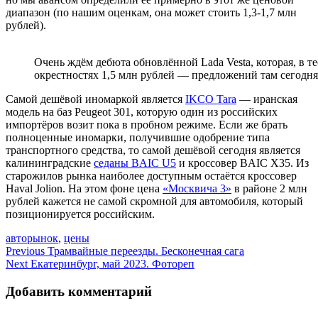
диапазон (по нашим оценкам, она может стоить 1,3-1,7 млн
рублей).
Очень ждём дебюта обновлённой Lada Vesta, которая, в т
окрестностях 1,5 млн рублей — предложений там сегодня
Самой дешёвой иномаркой является
IKCO Tara
— иранская
модель на баз Peugeot 301, которую один из российских
импортёров возит пока в пробном режиме. Если же брать
полноценные иномарки, получившие одобрение типа
транспортного средства, то самой дешёвой сегодня является
калининградские
седаны BAIC U5
и кроссовер BAIC X35. Из
старожилов рынка наиболее доступным остаётся кроссовер
Haval Jolion. На этом фоне цена
«Москвича 3»
в районе 2 млн
рублей кажется не самой скромной для автомобиля, который
позиционируется российским.
авторынок
,
цены
Навигация
Previous
Трамвайные переезды. Бесконечная сага
Next
Екатеринбург, май 2023. Фотореп
по
записям
Добавить комментарий