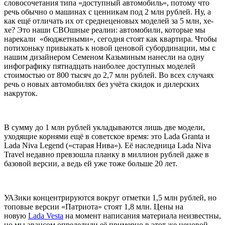
словосочетания типа «доступный автомобиль», потому что
речь обычно о машинах с ценникам под 2 млн рублей. Ну, а
как ещё отличать их от среднеценовых моделей за 5 млн, хе-
хе? Это наши СВОшные реалии: автомобили, которые мы
нарекали «бюджетными», сегодня стоят как квартира. Чтобы
потихоньку привыкать к новой ценовой субординации, мы с
нашим дизайнером Семеном Казьминым нанесли на одну
инфографику пятнадцать наиболее доступных моделей
стоимостью от 800 тысяч до 2,7 млн рублей. Во всех случаях
речь о новых автомобилях без учёта скидок и дилерских
накруток.
В сумму до 1 млн рублей укладываются лишь две модели,
уходящие корнями ещё в советское время: это Lada Granta и
Lada Niva Legend («старая Нива»). Её наследница Lada Niva
Travel недавно превзошла планку в миллион рублей даже в
базовой версии, а ведь ей уже тоже больше 20 лет.
УАЗики концентрируются вокруг отметки 1,5 млн рублей, но
топовые версии «Патриота» стоят 1,8 млн. Цены на
новую
Lada Vesta
на момент написания материала неизвестны,
но мы авансом определили её примерно в этот же ценовой