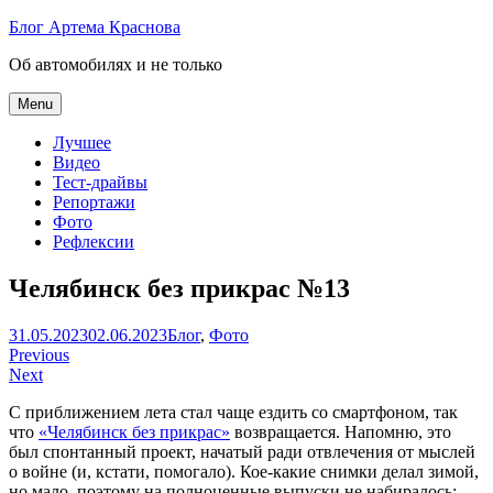
Skip
Блог Артема Краснова
to
Об автомобилях и не только
content
Menu
Лучшее
Видео
Тест-драйвы
Репортажи
Фото
Рефлексии
Челябинск без прикрас №13
Артем
31.05.2023
02.06.2023
Блог
,
Фото
Навигация
Краснов
Previous
Next
по
С приближением лета стал чаще ездить со смартфоном, так
записям
что
«Челябинск без прикрас»
возвращается. Напомню, это
был спонтанный проект, начатый ради отвлечения от мыслей
о войне (и, кстати, помогало). Кое-какие снимки делал зимой,
но мало, поэтому на полноценные выпуски не набиралось: