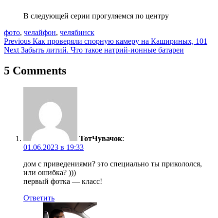
В следующей серии прогуляемся по центру
фото
,
челайфон
,
челябинск
Навигация
Previous
Как проверяли спорную камеру на Кашириных, 101
Next
Забыть литий. Что такое натрий-ионные батареи
по
записям
5 Comments
ТотЧувачок
:
01.06.2023 в 19:33
дом с приведениями? это специально ты прикололся,
или ошибка? )))
первый фотка — класс!
Ответить