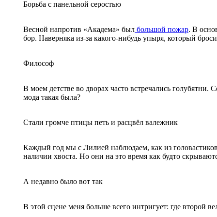
Борьба с панельной серостью
Весной напротив «Академа» был
большой пожар
. В осн
бор. Наверняка из-за какого-нибудь упыря, который брос
Философ
В моем детстве во дворах часто встречались голубятни. С
мода такая была?
Стали громче птицы петь и расцвёл валежник
Каждый год мы с Лилией наблюдаем, как из головастиков
наличии хвоста. Но они на это время как будто скрываютс
А недавно было вот так
В этой сцене меня больше всего интригует: где второй в