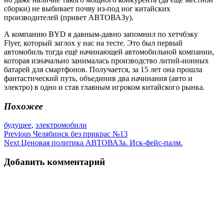
сборки) не выбивает почву из-под ног китайских
производителей (привет АВТОВАЗу).
А компанию BYD я давным-давно запомнил по хетчбэку
Flyer, который заглох у нас на тесте. Это был первый
автомобиль тогда ещё начинающей автомобильной компании,
которая изначально занималась производство литий-ионных
батарей для смартфонов. Получается, за 15 лет она прошла
фантастический путь, объединив два начинания (авто и
электро) в одно и став главным игроком китайского рынка.
Похожее
будущее
,
электромобили
Навигация
Previous
Челябинск без прикрас №13
Next
Ценовая политика АВТОВАЗа. Иск-фейс-палм.
по
записям
Добавить комментарий