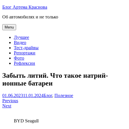
Skip
Блог Артема Краснова
to
Об автомобилях и не только
content
Menu
Лучшее
Видео
Тест-драйвы
Репортажи
Фото
Рефлексии
Забыть литий. Что такое натрий-
ионные батареи
Артем
01.06.2023
11.01.2024
Блог
,
Полезное
Навигация
Краснов
Previous
Next
по
записям
BYD Seagull