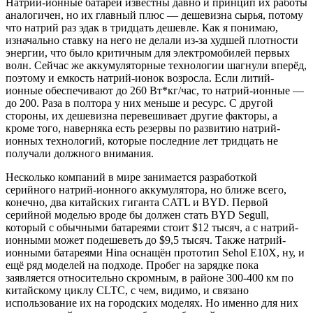
Натрий-ионные батареи известны давно и принцип их работы
аналогичен, но их главный плюс — дешевизна сырья, потому
что натрий раз эдак в тридцать дешевле. Как я понимаю,
изначально ставку на него не делали из-за худшей плотности
энергии, что было критичным для электромобилей первых
волн. Сейчас же аккумуляторные технологии шагнули вперёд,
поэтому и емкость натрий-ионок возросла. Если литий-
ионные обеспечивают до 260 Вт*кг/час, то натрий-ионные —
до 200. Раза в полтора у них меньше и ресурс. С другой
стороны, их дешевизна перевешивает другие факторы, а
кроме того, наверняка есть резервы по развитию натрий-
ионных технологий, которые последние лет тридцать не
получали должного внимания.
Несколько компаний в мире занимается разработкой
серийного натрий-ионного аккумулятора, но ближе всего,
конечно, два китайских гиганта CATL и BYD. Первой
серийной моделью вроде бы должен стать BYD Segull,
который с обычными батареями стоит $12 тысяч, а с натрий-
ионными может подешеветь до $9,5 тысяч. Также натрий-
ионными батареями Hina оснащён прототип Sehol E10X, ну, и
ещё ряд моделей на подходе. Пробег на зарядке пока
заявляется относительно скромным, в районе 300-400 км по
китайскому циклу CLTC, с чем, видимо, и связано
использование их на городских моделях. Но именно для них