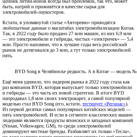
ценник литий-ионок всегда был проблемой, так что, может
быть, натрий и приживётся в качестве сырья для
электромобилей-лоукостеров.
Кстати, в упомянутой статье «Авторевю» приводятся
любопытные данные о масштабах электромобилизации Китая.
Так, в 2022 году было продано 27 млн машин, из них 6,9 млн
— это электромобили и гибриды, чистых «электричек» — 5,4
млн. Просто напомню, что в лучшие годы весь российский
рынок не дотягивался до 3 млн, а тут только электромобилей
пять.
BYD Song в Челябинске редкость. А в Китае — модель №
Ещё меня удивило, что лидером рынка в 2022 году стала как
раз компания BYD, которая выпускает только электромобили
и гибриды — это часть их новой стратегии. В итоге BYD
напродавал 1,8 млн своих электрокарет, а самой популярной
моделью стал BYD Song (его, кстати,
тестирует «Регинас»
).
Из первой десятки самых популярных китайских моделей —
пять электромобилей. И если в сегменте классических машин
лидерами являются продукты японских и западных компаний
(Nissan, Volkswagen, GM), то среди электромобилей
доминируют местные бренды. Разбавляет их только «Тесла»,
но даже наличие такого мощного конкурента (да ещё местной