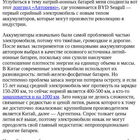
Углубиться в тему натрий-ионных батарей меня сподвигла вот
этот
лонгрид «Авторевю»
, где упоминается BYD Seagull —
первый серийный электромобиль с новым типом
аккумуляторов, которые могут произвести революцию в
индустрии.
Аккумуляторы изначально были самой проблемной частью
электромобиля, потому что тяжёлые, громоздкие и дорогие.
После вялых экспериментов со свинцовыми аккумуляторами
автопром выбрал в качестве основного источника литий-
ионные батареи, поскольку они сулили наилучшее
соотношение плотности энергии на единицу объема и массы.
В Китае современные электромобили используют их
разновидность: литий-железо-фосфатные батареи. Но
постепенно проблема запаса энергии потеряла остроту, и если
15 лет назад средний электромобиль мог протянуть на зарядке
150-200 км, то сейчас нормой является 400-500 км, а кто-то
замахивается и на 1000 км
. Зато никуда не делись сложности,
связанные с редкостью и ценой лития, рынок которого к тому
же достаточно локализован: крупнейшим производителем
является Китай, далее — Аргентина. Спрос толкает цены
лития всё выше, поэтому электромобили никак не могут
преодолеть свой главный недостаток: непропорционально
дорогие батареи.