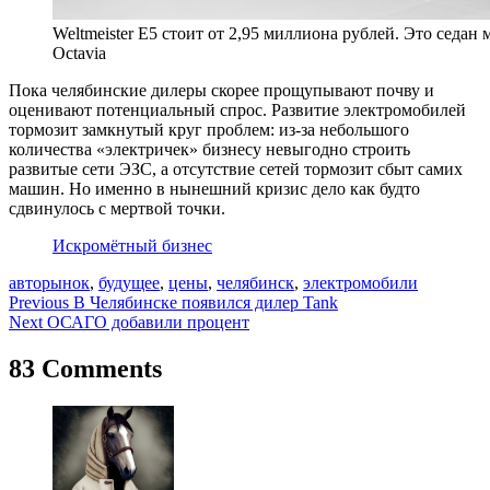
Weltmeister E5 стоит от 2,95 миллиона рублей. Это седан
Octavia
Пока челябинские дилеры скорее прощупывают почву и
оценивают потенциальный спрос. Развитие электромобилей
тормозит замкнутый круг проблем: из-за небольшого
количества «электричек» бизнесу невыгодно строить
развитые сети ЭЗС, а отсутствие сетей тормозит сбыт самих
машин. Но именно в нынешний кризис дело как будто
сдвинулось с мертвой точки.
Искромётный бизнес
авторынок
,
будущее
,
цены
,
челябинск
,
электромобили
Навигация
Previous
В Челябинске появился дилер Tank
Next
ОСАГО добавили процент
по
записям
83 Comments