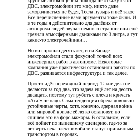
крупные автоконцерны никогда не откажутся от
ДВС, электромобили это миф, никто даже
заморачиваться не будет, Тесла пузырь и всё такое.
Все перечисленные вами аргументы тоже были. И
в те годы я действительно для далёких от
автопрома людей звучал немного странно: они ещё
грезили атмосферными движками по 3 литра, а тут
какие-то электрочайники…
Но вот прошло десять лет, и на Западе
электромобили стали фокусной точкой всех
инженерных работ в автопроме. Некоторые
компания уже практически остановили работы по
ДВС, развивается инфраструктура и так далее.
Просто идёт переходный период. Такие дела не
делаются за год-два, это задача ещё лет на десять-
двадцать, поэтому тут рубить с плеча и кричать
«Ага!» не надо. Сама тенденция обрела довольно
устойчивые черты, хотя, конечно, ядерная война
или мировой кризис её легко остановят, но
спишем это на форс-мажоры. В остальном, если
всё пойдет по нынешнему сценарию, где-то за
четверть века электромобили станут привычным
транспортом в городах.