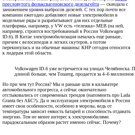
пресловутого фольксвагеновского дизельгейта
— скандала с
занижением уровня выбросов дизелей. С тех пор почти все
компании ежегодно добавляют новые электромобили в
модельные ряды и разрабатывают для них отдельные
платформы, например, у VW есть «тележка» MEB (на ней,
например, строится востребованный в России Volkswagen
ID.6). В Китае электромобилизация началась еще раньше,
причем с велосипедов и легких скутеров, а потом
перекинулась и на обычные машины: КНР сегодня относится
к лидерам этой области.
Volkswagen ID.6 уже встречается на улицах Челябинска.
длиной больше, чем Touareg, продается за 4–6 миллионов
Но при чем тут Россия? Мы и раньше шли в кильватере
автомобильного прогресса, а сейчас окончательно
отстыковались от современных трендов (напомнить про Lada
Granta без АБС?). Да и эксплуатация электромобиля в России
имеет свои особенности, особенно в морозы, ведь от
температуры зависит емкость батарей и способность отдавать
энергию. Тем не менее интерес к электромобилями
парадоксальным образом растет именно сейчас. Почему?