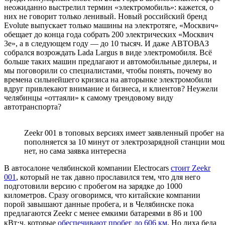
неожиданно выстрелил термин «электромобиль»: кажется, о
них не говорит только ленивый. Новый российский бренд
Evolute выпускает только машины на электротяге, «Москвич»
обещает до конца года собрать 200 электрических «Москвич
3е», а в следующем году — до 10 тысяч. И даже АВТОВАЗ
собрался возрождать Lada Largus в виде электромобиля. Всё
больше таких машин предлагают и автомобильные дилеры, и
мы поговорили со специалистами, чтобы понять, почему во
времена сильнейшего кризиса на авторынке электромобили
вдруг привлекают внимание и бизнеса, и клиентов? Неужели
челябинцы «оттаяли» к самому трендовому виду
автотранспорта?
Zeekr 001 в топовых версиях имеет заявленный пробег на 
пополняется за 10 минут от электрозарядной станции мощ
нет, но сама заявка интересна
В автосалоне челябинской компании Electrocars
стоит Zeekr
001
, который не так давно прославился тем, что для него
подготовили версию с пробегом на зарядке до 1000
километров. Сразу оговоримся, что китайские компании
порой завышают данные пробега, и в Челябинске пока
предлагаются Zeekr с менее емкими батареями в 86 и 100
кВт⋅ч, которые
обеспечивают пробег до 606 км
. Но лиха беда