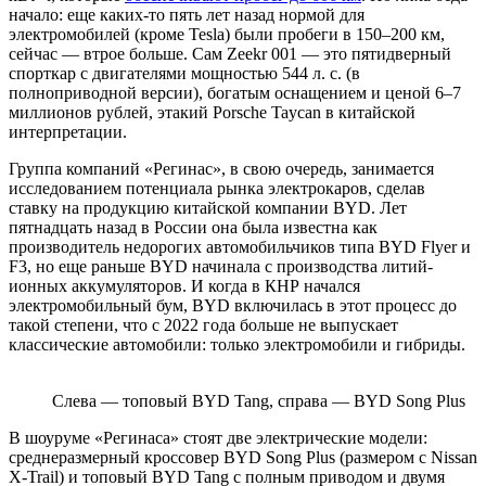
начало: еще каких-то пять лет назад нормой для
электромобилей (кроме Tesla) были пробеги в 150–200 км,
сейчас — втрое больше. Сам Zeekr 001 — это пятидверный
спорткар с двигателями мощностью 544 л. с. (в
полноприводной версии), богатым оснащением и ценой 6–7
миллионов рублей, этакий Porsche Taycan в китайской
интерпретации.
Группа компаний «Регинас», в свою очередь, занимается
исследованием потенциала рынка электрокаров, сделав
ставку на продукцию китайской компании BYD. Лет
пятнадцать назад в России она была известна как
производитель недорогих автомобильчиков типа BYD Flyer и
F3, но еще раньше BYD начинала с производства литий-
ионных аккумуляторов. И когда в КНР начался
электромобильный бум, BYD включилась в этот процесс до
такой степени, что с 2022 года больше не выпускает
классические автомобили: только электромобили и гибриды.
Слева — топовый BYD Tang, справа — BYD Song Plus
В шоуруме «Регинаса» стоят две электрические модели:
среднеразмерный кроссовер BYD Song Plus (размером с Nissan
X-Trail) и топовый BYD Tang с полным приводом и двумя