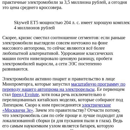
практичные электромобили за 3,5 миллиона рублей, а сегодня
это цена среднего кроссовера.
Skywell ET5 мощностью 204 л. с. имеет хорошую комплек
4 миллионов рублей
Скорее, кризис сместил соотношение сегментов: если раньше
электромобили выглядели совсем ничтожно на фоне
массового автопрома, то сейчас являются всё более
любопытной альтернативой. Удорожание классических
машин почти нивелировало ценовую разницу, пробеги
электромобилей выросли, а сети ЭЗС постепенно
развиваются.
Электромобили активно пиарит и правительство в лице
Минпромторга, которые запустил
масштабную программу по
переводу нашего автопрома на электрорельсы
. Ее первенцем
стал
бренд Evolute
, хотя пока речь исключительно о
перелицованных китайских моделях, которые собирают под
Липецком. Скоро к ним присоединятся
электрические
«Москвичи 3е»
. Зачем это правительству? Отчасти потому,
что электромобиль сам по себе проще и лучше подходит для
локализованной сборки (и для пускания пыли в глаза). Ведь
его самым наукоемким узлом является батарея, которую