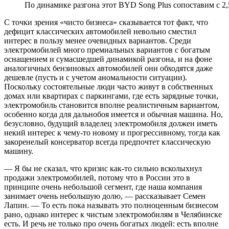
По динамике разгона этот BYD Song Plus сопоставим с 2,
С точки зрения «чисто бизнеса» сказывается тот факт, что
дефицит классических автомобилей невольно сместил
интерес в пользу менее очевидных вариантов. Среди
электромобилей много премиальных вариантов с богатым
оснащением и сумасшедшей динамикой разгона, и на фоне
аналогичных бензиновых автомобилей они обходятся даже
дешевле (пусть и с учетом аномальности ситуации).
Поскольку состоятельные люди часто живут в собственных
домах или квартирах с паркингами, где есть зарядные точки,
электромобиль становится вполне реалистичным вариантом,
особенно когда для дальнобоя имеется и обычная машина. Но,
безусловно, будущий владелец электромобиля должен иметь
некий интерес к чему-то новому и прогрессивному, тогда как
закоренелый консерватор всегда предпочтет классическую
машину.
— Я бы не сказал, что кризис как-то сильно всколыхнул
продажи электромобилей, потому что в России это в
принципе очень небольшой сегмент, где наша компания
занимает очень небольшую долю, — рассказывает Семен
Лапин. — То есть пока называть это полноценным бизнесом
рано, однако интерес к чистым электромобилям в Челябинске
есть. И речь не только про очень богатых людей: есть вполне