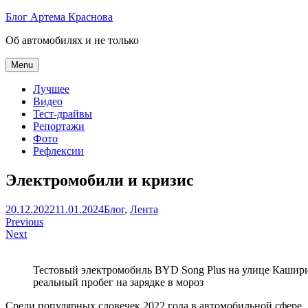
Skip
Блог Артема Краснова
to
Об автомобилях и не только
content
Menu
Лучшее
Видео
Тест-драйвы
Репортажи
Фото
Рефлексии
Электромобили и кризис
Артем
20.12.2022
11.01.2024
Блог
,
Лента
Навигация
Краснов
Previous
Next
по
записям
Тестовый электромобиль BYD Song Plus на улице Кашир
реальный пробег на зарядке в мороз
Среди популярных словечек 2022 года в автомобильной сфере