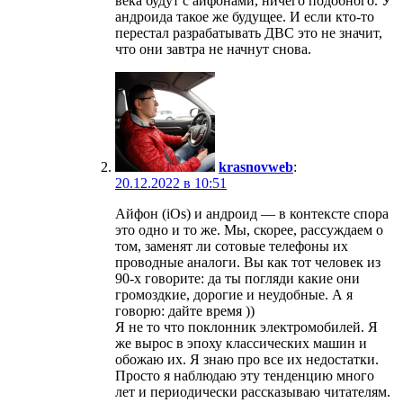
века будут с айфонами, ничего подобного. У
андроида такое же будущее. И если кто-то
перестал разрабатывать ДВС это не значит,
что они завтра не начнут снова.
krasnovweb
:
20.12.2022 в 10:51
Айфон (iOs) и андроид — в контексте спора
это одно и то же. Мы, скорее, рассуждаем о
том, заменят ли сотовые телефоны их
проводные аналоги. Вы как тот человек из
90-х говорите: да ты погляди какие они
громоздкие, дорогие и неудобные. А я
говорю: дайте время ))
Я не то что поклонник электромобилей. Я
же вырос в эпоху классических машин и
обожаю их. Я знаю про все их недостатки.
Просто я наблюдаю эту тенденцию много
лет и периодически рассказываю читателям.