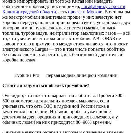
можно импортировать из того же Китая или наладить
собственное производство: например,
гигафабрику строят в
Калининградской области
, есть
проект в Москве
. В остальном
же электромобили значительно проще: у них зачастую нет
коробки передач, полный привод реализуется установкой двух
моторов, им не нужна сложная система смазки, впрыск
топлива, турбонаддув, нейтрализатор выхлопных газов — всё
то, что увеличивает сложность автомобиля. АВТОВАЗ не
говорит этого впрямую, но между строк читается, что проект
электрического Largus — это в том числе попытка обойтись
без таких сложных агрегатов, как бензиновый двигатель и
коробка передач.
Evolute i-Pro — первая модель липецкой компании
Стоит ли задуматься об электромобиле?
Очевидно, что пока это вариант на любителя. Пробега 300–
500 километров для дальних поездок маловато, если
учитывать, что сеть ЭЗС в глубинной России пока в
зачаточном состоянии. Но такие пробеги уже вполне
достаточны для городских и пригородных разъездов, а у
обычных людей на них приходится 80–90% времени.
Снижение емкости батареи в морозы и с течением времени