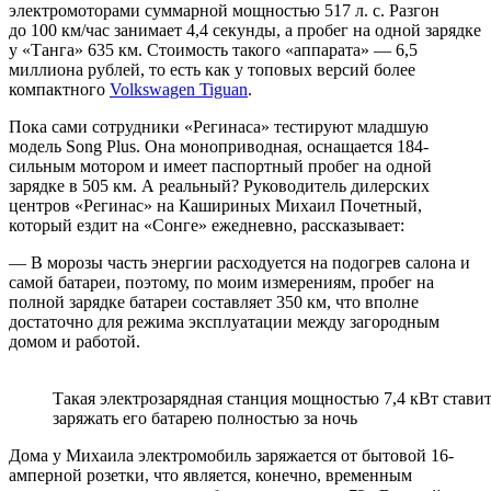
электромоторами суммарной мощностью 517 л. с. Разгон
до 100 км/час занимает 4,4 секунды, а пробег на одной зарядке
у «Танга» 635 км. Стоимость такого «аппарата» — 6,5
миллиона рублей, то есть как у топовых версий более
компактного
Volkswagen Tiguan
.
Пока сами сотрудники «Регинаса» тестируют младшую
модель Song Plus. Она моноприводная, оснащается 184-
сильным мотором и имеет паспортный пробег на одной
зарядке в 505 км. А реальный? Руководитель дилерских
центров «Регинас» на Кашириных Михаил Почетный,
который ездит на «Сонге» ежедневно, рассказывает:
— В морозы часть энергии расходуется на подогрев салона и
самой батареи, поэтому, по моим измерениям, пробег на
полной зарядке батареи составляет 350 км, что вполне
достаточно для режима эксплуатации между загородным
домом и работой.
Такая электрозарядная станция мощностью 7,4 кВт ставит
заряжать его батарею полностью за ночь
Дома у Михаила электромобиль заряжается от бытовой 16-
амперной розетки, что является, конечно, временным