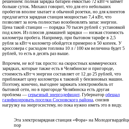
решением: полная зарядка батареи емкостью 72 кВт⋅ч займет
больше суток. Михаил говорит, что для его небольших
пробегов вполне хватает и обычной розетки, но для клиентов
предлагается зарядная станция мощностью 7,4 кВт, что
позволяет за ночь полностью возобновлять запас энергии.
Цена такой станции — порядка 70 тысяч рублей с установкой
под ключ. Из плюсов домашней зарядки — низкая стоимость
километра пробега. Например, при бытовом тарифе в 2,5
рубля за кВт⋅ч километр обойдется примерно в 50 копеек. У
кроссовера с расходом топлива 10 л / 100 км величина будет 5
рублей, то есть в десять раз выше.
Впрочем, не всё так просто: на скоростных коммерческих
зарядках, которые также есть в Челябинске и пригороде,
стоимость кВт⋅ч энергии составляет от 12 до 25 рублей, что
приближает цену километра к таковой у бензиновых машин.
Поэтому, конечно, выгоднее заряжать электромобиль от
бытовой сети, но в пригороде Челябинска есть другая
проблема —
серьезный энергодефицит
. Губернатор
обещал
газифицировать поселки Сосновского района
, снизив
нагрузку на энергосистему, но пока нужно иметь это в виду.
Эта электрозарядная станция «Фора» на Молодогвардейцев
пор