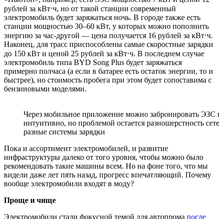
рублей за кВт⋅ч, но от такой станции современный
электромобиль будет заряжаться ночь. В городе также есть
станции мощностью 30–60 кВт, у которых можно пополнить
энергию за час-другой — цена получается 16 рублей за кВт⋅ч.
Наконец, для трасс приспособлены самые скоростные зарядки
до 150 кВт и ценой 25 рублей за кВт⋅ч. В последнем случае
электромобиль типа BYD Song Plus будет заряжаться
примерно полчаса (а если в батарее есть остаток энергии, то и
быстрее), но стоимость пробега при этом будет сопоставима с
бензиновыми моделями.
Через мобильное приложение можно забронировать ЭЗС и
интуитивно, но проблемой остается разношерстность сет
разные системы зарядки
Пока и ассортимент электромобилей, и развитие
инфраструктуры далеко от того уровня, чтобы можно было
рекомендовать такие машины всем. Но на фоне того, что мы
видели даже лет пять назад, прогресс впечатляющий. Почему
вообще электромобили входят в моду?
Проще и чище
Электромобили стали фокусной темой для автопрома
после