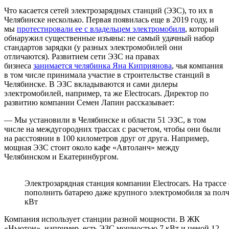
Что касается сетей электрозарядных станций (ЭЗС), то их в
Челябинске несколько. Первая появилась еще в 2019 году, и
мы
протестировали ее с владельцем электромобиля
, который
обнаружил существенные изъяны: не самый удачный набор
стандартов зарядки (у разных электромобилей они
отличаются). Развитием сети ЭЗС на правах
бизнеса
занимается челябинка Яна Киприянова
, чья компания
в том числе принимала участие в строительстве станций в
Челябинске. В ЭЗС вкладываются и сами дилеры
электромобилей, например, та же Electrocars. Директор по
развитию компании Семен Лапин рассказывает:
— Мы установили в Челябинске и области 51 ЭЗС, в том
числе на междугородних трассах с расчетом, чтобы они были
на расстоянии в 100 километров друг от друга. Например,
мощная ЭЗС стоит около кафе «Автоланч» между
Челябинском и Екатеринбургом.
Электрозарядная станция компании Electrocars. На трассе
пополнить батарею даже крупного электромобиля за полч
кВт
Компания использует станции разной мощности. В ЖК
«Ньютон», например, есть ЭЗС мощностью 7 кВт и ценой 12