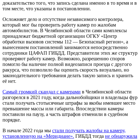
доказательство того, что запись сделана именно в то время и в
том месте, что указаны в постановлении.
Осложняет дело и отсутствие независимого контролера,
который мог бы проверить работу камер по жалобам
автомобилистов. В Челябинской области сами комплексы
принадлежат бюджетной организации ОГКУ «Центр
обработки вызовов системы 112 — Безопасный регион», а
вынесением постановлений занимаются непосредственно
сотрудники ЦАФАП ГИБДД. Представители этих же структур
проверяют работу камер. Возможно, разрешению споров
помогло бы наличие полной видеозаписи проезда с другого
ракурса, что позволило бы оценить скорость визуально, но
законодательного требования делать такую запись и хранить
её нет.
Самый громкий скандал с камерами
в Челябинской области
разгорелся в 2021 году, когда дальнобойщики и владельцы фур
стали получать стотысячные штрафы за якобы имевшее место
превышение массы или габарита. Впоследствии камеры
поставили на паузу, а часть штрафов отменили в судебном
порядке.
В начале 2022 года мы
стали получать жалобы на камеру,
установленную на «Меридиане».
ГИБДД тогда
не обнаружила