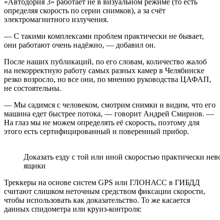
«Автодория 3» работает не в визуальном режиме (то есть
определяя скорость по серии снимков), а за счёт
электромагнитного излучения.
— С такими комплексами проблем практически не бывает,
они работают очень надёжно, — добавил он.
После наших публикаций, по его словам, количество жалоб
на некорректную работу самых разных камер в Челябинске
резко возросло, но все они, по мнению руководства ЦАФАП,
не состоятельны.
— Мы садимся с человеком, смотрим снимки и видим, что его
машина едет быстрее потока, — говорит Андрей Смирнов. —
На глаз мы не можем определять её скорость, поэтому для
этого есть сертифицированный и поверенный прибор.
Доказать езду с той или иной скоростью практически не
ящики
Треккеры на основе систем GPS или ГЛОНАСС в ГИБДД
считают слишком неточным средством фиксации скорости,
чтобы использовать как доказательство. То же касается
данных спидометра или круиз-контроля: