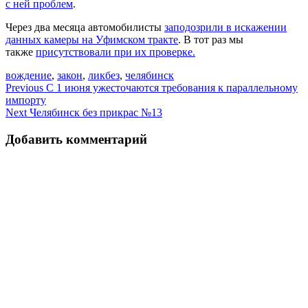
с ней проблем
.
Через два месяца автомобилисты
заподозрили в искажении
данных камеры на Уфимском тракте
. В тот раз мы
также
присутствовали при их проверке.
вождение
,
закон
,
ликбез
,
челябинск
Навигация
Previous
С 1 июня ужесточаются требования к параллельному
импорту
по
Next
Челябинск без прикрас №13
записям
Добавить комментарий