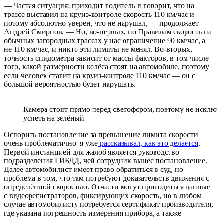
— Частая ситуация: приходит водитель и говорит, что на
трассе выставил на круиз-контроле скорость 110 км/час и
потому абсолютно уверен, что не нарушал, — продолжает
Андрей Смирнов. — Но, во-первых, по Правилам скорость на
обычных загородных трассах у нас ограничение 90 км/час, а
не 110 км/час, и никто эти лимиты не менял. Во-вторых,
точность спидометра зависит от массы факторов, в том числе
того, какой размерности колёса стоят на автомобиле, поэтому
если человек ставит на круиз-контроле 110 км/час — он с
большой вероятностью будет нарушать.
Камера стоит прямо перед светофором, поэтому не исклю
успеть на зелёный
Оспорить постановление за превышение лимита скорости
очень проблематично: я уже
рассказывал, как это делается
.
Первой инстанцией для жалоб является руководство
подразделения ГИБДД, чей сотрудник вынес постановление.
Далее автомобилист имеет право обратиться в суд, но
проблема в том, что там потребуют доказательств движения с
определённой скоростью. Отчасти могут пригодиться данные
с видеорегистраторов, фиксирующих скорость, но в любом
случае автомобилисту потребуется сертификат производителя,
где указана погрешность измерения прибора, а также