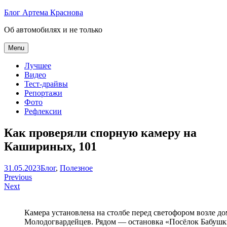
Skip
Блог Артема Краснова
to
Об автомобилях и не только
content
Menu
Лучшее
Видео
Тест-драйвы
Репортажи
Фото
Рефлексии
Как проверяли спорную камеру на
Кашириных, 101
Артем
31.05.2023
Блог
,
Полезное
Навигация
Краснов
Previous
Next
по
записям
Камера установлена на столбе перед светофором возле д
Молодогвардейцев. Рядом — остановка «Посёлок Бабуш