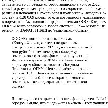
свидетельство о поверке которого выписано в ноябре 2022
года. По результатам трёх проездов со скоростями 40-50 км/час
разница в показания GPS-прибора и комплекса «Автодория 3»
составила 0,28-0,69 км/час, то есть погрешность укладывается
в нормативы. Акт подписан представителями ООО «Квирит»,
ОГКУ «Центр обработки вызовов системы 112 — Безопасный
регион» и ЦАФАП ГИБДД по Челябинской области.
ООО «Квирит», по данным системы
«Контур.Фокус», является подрядчиком,
выигравшем в конце 2022 года госконтракт на 6
млн рублей на техническую поддержку
комплексов фотовидеофиксации нарушений в
Челябинске до конца 2024 года. Генеральным
директором общества является Людмила
Червоткина. ОГКУ «Центр обработки вызовов
системы 112 — Безопасный регион» — казённое
учреждение, на балансе которого находятся
комплексы фотовидеофиксации Челябинской
области.
Пример одного из присланных штрафов: водитель Lada Lar
городом. Видно, что он движется в «звене» трёх машин: п