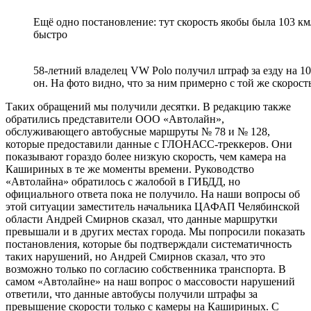
Ещё одно постановление: тут скорость якобы была 103 км/
быстро
58-летний владелец VW Polo получил штраф за езду на 10
он. На фото видно, что за ним примерно с той же скорос
Таких обращений мы получили десятки. В редакцию также
обратились представители ООО «Автолайн»,
обслуживающего автобусные маршруты № 78 и № 128,
которые предоставили данные с ГЛОНАСС-треккеров. Они
показывают гораздо более низкую скорость, чем камера на
Кашириных в те же моменты времени. Руководство
«Автолайна» обратилось с жалобой в ГИБДД, но
официального ответа пока не получило. На наши вопросы об
этой ситуации заместитель начальника ЦАФАП Челябинской
области Андрей Смирнов сказал, что данные маршрутки
превышали и в других местах города. Мы попросили показать
постановления, которые бы подтверждали систематичность
таких нарушений, но Андрей Смирнов сказал, что это
возможно только по согласию собственника транспорта. В
самом «Автолайне» на наш вопрос о массовости нарушений
ответили, что данные автобусы получили штрафы за
превышение скорости только с камеры на Кашириных. С