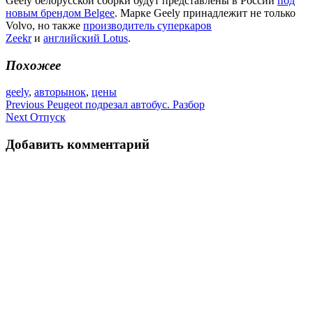
Geely белорусской сборки будут представлены в России
под
новым брендом Belgee
. Марке Geely принадлежит не только
Volvo, но также
производитель суперкаров
Zeekr
и
английский Lotus
.
Похожее
geely
,
авторынок
,
цены
Навигация
Previous
Peugeot подрезал автобус. Разбор
Next
Отпуск
по
записям
Добавить комментарий