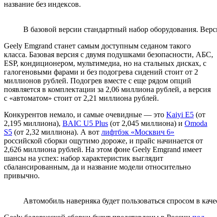
название без индексов.
В базовой версии стандартный набор оборудования. Верс
Geely Emgrand станет самым доступным седаном такого
класса. Базовая версия с двумя подушками безопасности, АБС,
ESP, кондиционером, мультимедиа, но на стальных дисках, с
галогеновыми фарами и без подогрева сидений стоит от 2
миллионов рублей. Подогрев вместе с еще рядом опций
появляется в комплектации за 2,06 миллиона рублей, а версия
с «автоматом» стоит от 2,21 миллиона рублей.
Конкурентов немало, и самые очевидные — это
Kaiyi E5
(от
2,195 миллиона),
BAIC U5 Plus
(от 2,045 миллиона) и
Omoda
S5
(от 2,32 миллиона). А вот
лифтбэк «Москвич 6»
российской сборки ощутимо дороже, и прайс начинается от
2,626 миллиона рублей. На этом фоне Geely Emgrand имеет
шансы на успех: набор характеристик выглядит
сбалансированным, да и название модели относительно
привычно.
Автомобиль наверняка будет пользоваться спросом в каче