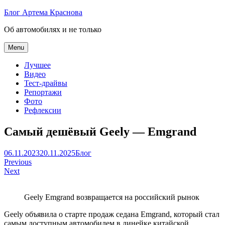
Skip
Блог Артема Краснова
to
Об автомобилях и не только
content
Menu
Лучшее
Видео
Тест-драйвы
Репортажи
Фото
Рефлексии
Самый дешёвый Geely — Emgrand
Артем
06.11.2023
20.11.2025
Блог
Навигация
Краснов
Previous
Next
по
записям
Geely Emgrand возвращается на российский рынок
Geely объявила о старте продаж седана Emgrand, который стал
самым доступным автомобилем в линейке китайской