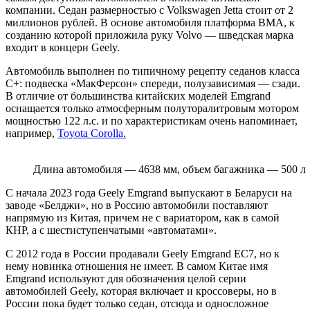
компании. Седан размерностью с Volkswagen Jetta стоит от 2
миллионов рублей. В основе автомобиля платформа BMA, к
созданию которой приложила руку Volvo — шведская марка
входит в концерн Geely.
Автомобиль выполнен по типичному рецепту седанов класса
С+: подвеска «МакФерсон» спереди, полузависимая — сзади.
В отличие от большинства китайских моделей Emgrand
оснащается только атмосферным полуторалитровым мотором
мощностью 122 л.с. и по характеристикам очень напоминает,
например,
Toyota Corolla.
Длина автомобиля — 4638 мм, объем багажника — 500 л
С начала 2023 года Geely Emgrand выпускают в Беларуси на
заводе «Белджи», но в Россию автомобили поставляют
напрямую из Китая, причем не с вариатором, как в самой
КНР, а с шестиступенчатыми «автоматами».
С 2012 года в России продавали Geely Emgrand EC7, но к
нему новинка отношения не имеет. В самом Китае имя
Emgrand используют для обозначения целой серии
автомобилей Geely, которая включает и кроссоверы, но в
России пока будет только седан, отсюда и односложное