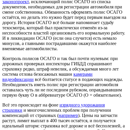
законопроект
, исключающий полис ОСАГО из списка
документов, необходимых для регистрации автомобиля при
смене собственника. Обязанность оформлять полис ОСАГО
остаётся, но делать это нужно будет перед первым выездом на
дорогу. История ОСАГО всё больше напоминает судьбу
техосмотра, который был практически отменён из-за
неспособности властей организовать его нормальную работу.
И в ликвидации ОСАГО (если она случится) есть немало
минусов, а главными пострадавшими окажутся наиболее
вменяемые автомобилисты.
Контроль полисов ОСАГО и так был почти нулевым: при
дорожных проверках инспекторы ГИБДД спрашивают
страховку редко, штраф невелик, а обсуждаемая много лет
система отлова безосажных машин
камерами
видеофиксации
всё болтается статусе в подающих надежды.
Необходимость иметь полис при регистрации автомобиля
оставалась чуть ли не последним рубежом, оправдывавшим
первую букву О в аббревиатуре ОСАГО (О = обязательное).
Всё это происходит на фоне
изрядного удорожания
страховки
и многочисленных проблем при получении
компенсаций от страховых (
например
). Цены на запчасти
растут, лимит выплат в 400 тысяч остаётся, и получается
идеальный шторм: страховка всё дороже и всё бесполезней, а