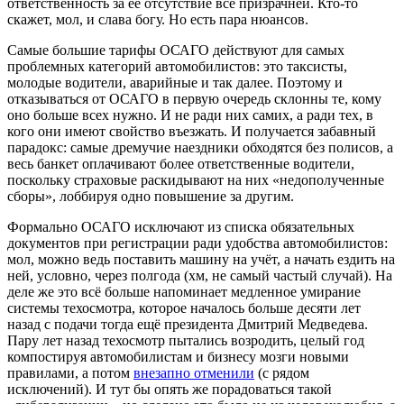
ответственность за её отсутствие всё призрачней. Кто-то
скажет, мол, и слава богу. Но есть пара нюансов.
Самые большие тарифы ОСАГО действуют для самых
проблемных категорий автомобилистов: это таксисты,
молодые водители, аварийные и так далее. Поэтому и
отказываться от ОСАГО в первую очередь склонны те, кому
оно больше всех нужно. И не ради них самих, а ради тех, в
кого они имеют свойство въезжать. И получается забавный
парадокс: самые дремучие наездники обходятся без полисов, а
весь банкет оплачивают более ответственные водители,
поскольку страховые раскидывают на них «недополученные
сборы», лоббируя одно повышение за другим.
Формально ОСАГО исключают из списка обязательных
документов при регистрации ради удобства автомобилистов:
мол, можно ведь поставить машину на учёт, а начать ездить на
ней, условно, через полгода (хм, не самый частый случай). На
деле же это всё больше напоминает медленное умирание
системы техосмотра, которое началось больше десяти лет
назад с подачи тогда ещё президента Дмитрий Медведева.
Пару лет назад техосмотр пытались возродить, целый год
компостируя автомобилистам и бизнесу мозги новыми
правилами, а потом
внезапно отменили
(с рядом
исключений). И тут бы опять же порадоваться такой