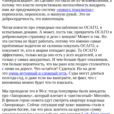
«либерализации», но сделано это было не из человеколюбия, а
потому что власти почувствовали неспособность внедрить
ими же придуманную систему
«нового техосмотра»
:
переносили, переносили, и махнули рукой. Это не
добросердечность, это импотенция.
Читая новости про очередные послабления по ОСАГО, я
испытываю дежавю. А может, пусть так: превратить ОСАГО в
добровольную страховку и дело с концом? Может и так. Но
эта система не будет работать, потому что именно самые
проблемные водители не склонны покупать ОСАГО, а
покупают те, кто в аварии попадает редко. То ОСАГО
эффективно, только когда оно есть у всех водителей, а не
только у самых аккуратных. И чем больше будет отказников,
тем больше вероятность, что вы рано или поздно столкнётесь
с ними на дороге. Что остаётся? Судиться. Но на деле
это
очень муторный и сложный путь
. Суды могут длиться
полгода-год, и даже если вы выиграете, не факт, что с
виновника можно будет что-то взыскать.
Мы проходили это в 90-х: тогда популярны были анекдоты
про «Запорожец», который влетает в «шестисотый» Mercedes.
В финале герои сюжета едут смотреть квартиру владельца
«Запорожца». Сейчас ситуация ещё хуже: машины стали в
среднем богаче, так что риск залететь на крупную сумму
сегодня выше (мы же не забыли, что сегодня
Lada Vesta стоит