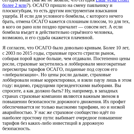
более 2 млн
?). ОСАГО пришло на смену паяльнику и
плоскогубцам, то есть другим инструментам взыскания
ущерба. И если для условного бомбилы, с которого нечего
брать, отмена ОСАГО кажется сплошным плюсом, то для тех,
в кого он рано или поздно причалит — совсем нет. А если
бомбила въедет в действительно серьёзного человека,
возможно, и его судьба окажется плачевной.
Я согласен, что ОСАГО было довольно кривым. Более 10 лет,
с 2003 по 2015 годы, страховые просто стригли рынок,
собирая порой вдвое больше, чем отдавали. Постепенно цены
росли, страховые засуетились и лоббировали многократные
пересмотры тарифов ОСАГО, поданные под соусом его
«либерализации». Но цены росли дальше, страховые
лоббировали новые корректировки, и взяли паузу лишь в этом
году: видимо, грядущими президентскими выборами. Вы
спросите, а как должно быть? Ну, например, в западных
странах страховые компании являются важным звеном в
повышении безопасности дорожного движения. Их профит
обеспечивается не только высокими тарифами, но и низкой
аварийностью. У нас же страховое сообщество идёт по
наиболее простому пути: выбивает очередное повышение
тарифов без каких-либо инвестиций в дорожную
безопасность.