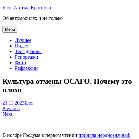
Skip
Блог Артема Краснова
to
Об автомобилях и не только
content
Menu
Лучшее
Видео
Тест-драйвы
Репортажи
Фото
Рефлексии
Культура отмены ОСАГО. Почему это
плохо
Артем
21.11.2023
Блог
Навигация
Краснов
Previous
Next
по
записям
В ноябре Госдума в первом чтении
приняла неоднозначный