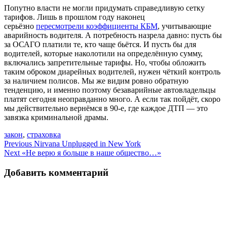
Попутно власти не могли придумать справедливую сетку
тарифов. Лишь в прошлом году наконец
серьёзно
пересмотрели коэффициенты КБМ
, учитывающие
аварийность водителя. А потребность назрела давно: пусть бы
за ОСАГО платили те, кто чаще бьётся. И пусть бы для
водителей, которые наколотили на определённую сумму,
включались запретительные тарифы. Но, чтобы обложить
таким оброком диарейных водителей, нужен чёткий контроль
за наличием полисов. Мы же видим ровно обратную
тенденцию, и именно поэтому безаварийные автовладельцы
платят сегодня неоправданно много. А если так пойдёт, скоро
мы действительно вернёмся в 90-е, где каждое ДТП — это
завязка криминальной драмы.
закон
,
страховка
Навигация
Previous
Nirvana Unplugged in New York
Next
«Не верю я больше в наше общество…»
по
записям
Добавить комментарий