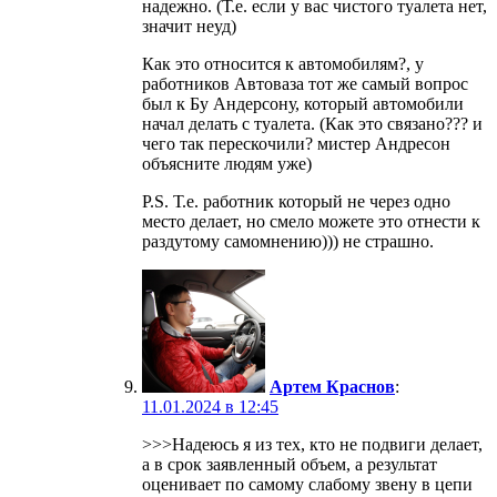
надежно. (Т.е. если у вас чистого туалета нет,
значит неуд)
Как это относится к автомобилям?, у
работников Автoваза тот же самый вопрос
был к Бу Андерсону, который автомобили
начал делать с туалета. (Как это связано??? и
чего так перескочили? мистер Андресон
объясните людям уже)
P.S. Т.е. работник который не через одно
место делает, но смело можете это отнести к
раздутому самомнению))) не страшно.
Артем Краснов
:
11.01.2024 в 12:45
>>>Надеюсь я из тех, кто не подвиги делает,
а в срок заявленный объем, а результат
оценивает по самому слабому звену в цепи