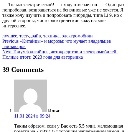
— Только электрической! — сходу отвечает он. — Один раз
попробовав, возвращаться на бензиновые уже не хочется. Я
также хочу изучить и попробовать гибриды, типа Li 9, но с
другой стороны, чисто электрические кажутся мне
интереснее.
лучшее
,
тест-драйв
,
техника
,
электромобили
Навигация
Previous
«Китайцы» и морозы: что мучает владельцев
чайнакаров
по
Next
Триумф китайцев, автокредитов и электромобилей.
записям
Полные итоги 2023 года для авторынка
39 Comments
Илья
:
11.01.2024 в 09:24
Таким образом, если у Вас есть 5.5 млн), маломощная
розетка на 7 кВт (!!) с хорошим напряжением зимой, и