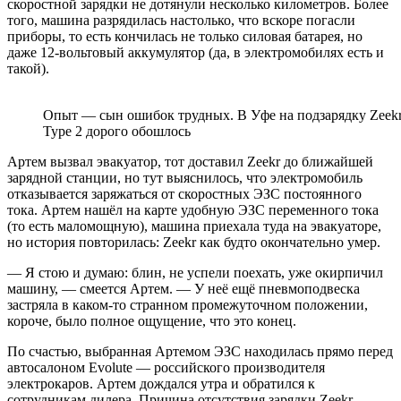
скоростной зарядки не дотянули несколько километров. Более
того, машина разрядилась настолько, что вскоре погасли
приборы, то есть кончилась не только силовая батарея, но
даже 12-вольтовый аккумулятор (да, в электромобилях есть и
такой).
Опыт — сын ошибок трудных. В Уфе на подзарядку Zeekr п
Type 2 дорого обошлось
Артем вызвал эвакуатор, тот доставил Zeekr до ближайшей
зарядной станции, но тут выяснилось, что электромобиль
отказывается заряжаться от скоростных ЭЗС постоянного
тока. Артем нашёл на карте удобную ЭЗС переменного тока
(то есть маломощную), машина приехала туда на эвакуаторе,
но история повторилась: Zeekr как будто окончательно умер.
— Я стою и думаю: блин, не успели поехать, уже окирпичил
машину, — смеется Артем. — У неё ещё пневмоподвеска
застряла в каком-то странном промежуточном положении,
короче, было полное ощущение, что это конец.
По счастью, выбранная Артемом ЭЗС находилась прямо перед
автосалоном Evolute — российского производителя
электрокаров. Артем дождался утра и обратился к
сотрудникам дилера. Причина отсутствия зарядки Zeekr