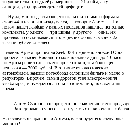
то удивительно, ведь её размерность — 21 дюйм, а тут
санкции, уход производителей, дефицит…
— Ну да, мне когда сказали, что одна шина такого формата
стоит 44 тысячи, я призадумался, — говорит Артем. — Но
потом нашёл лайфак: у разных продавцов нашлись неполные
комплекты, у одного — три шины, у другого — одна. Их
продавали со скидками, в итоге резина обошлась мне в 22
тысячи рублей за колесо.
Недавно Артем прошёл на Zeekr 001 первое плановое ТО на
пробеге 17 тысяч. Вообще-то можно было ездить до 40 тысяч,
но Артем решил сделать его превентивно, тем более цена
невысока — 7000 рублей. В отличие от классических
автомобилей, замены потребовал салонный фильтр и масло в
редукторах. Впрочем, самый дорогой узел электромобиля —
это батарея, и нуждается ли она во внимании, покажет лишь
время.
Артем Смирнов говорит, что по сравнению с его предыдущ
Зато динамика у него — как у самых навороченных бенз
Напоследок я спрашиваю Артема, какой будет его следующая
машина?