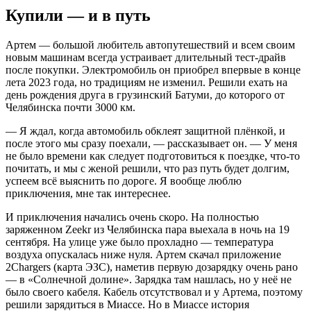
Купили — и в путь
Артем — большой любитель автопутешествий и всем своим
новым машинам всегда устраивает длительный тест-драйв
после покупки. Электромобиль он приобрел впервые в конце
лета 2023 года, но традициям не изменил. Решили ехать на
день рождения друга в грузинский Батуми, до которого от
Челябинска почти 3000 км.
— Я ждал, когда автомобиль обклеят защитной плёнкой, и
после этого мы сразу поехали, — рассказывает он. — У меня
не было времени как следует подготовиться к поездке, что-то
почитать, и мы с женой решили, что раз путь будет долгим,
успеем всё выяснить по дороге. Я вообще люблю
приключения, мне так интереснее.
И приключения начались очень скоро. На полностью
заряженном Zeekr из Челябинска пара выехала в ночь на 19
сентября. На улице уже было прохладно — температура
воздуха опускалась ниже нуля. Артем скачал приложение
2Chargers (карта ЭЗС), наметив первую дозарядку очень рано
— в «Солнечной долине». Зарядка там нашлась, но у неё не
было своего кабеля. Кабель отсутствовал и у Артема, поэтому
решили зарядиться в Миассе. Но в Миассе история