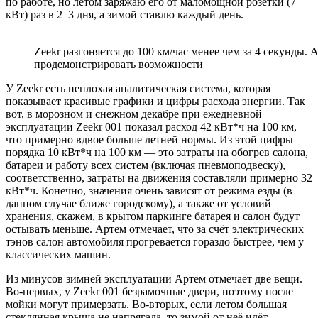
по работе, но летом заряжаю его от маломощной розетки (7
кВт) раз в 2–3 дня, а зимой ставлю каждый день.
Zeekr разгоняется до 100 км/час менее чем за 4 секунды. 
продемонстрировать возможности
У Zeekr есть неплохая аналитическая система, которая
показывает красивые графики и цифры расхода энергии. Так
вот, в морозном и снежном декабре при ежедневной
эксплуатации Zeekr 001 показал расход 42 кВт*ч на 100 км,
что примерно вдвое больше летней нормы. Из этой цифры
порядка 10 кВт*ч на 100 км — это затраты на обогрев салона,
батареи и работу всех систем (включая пневмоподвеску),
соответственно, затраты на движения составляли примерно 32
кВт*ч. Конечно, значения очень зависят от режима езды (в
данном случае ближе городскому), а также от условий
хранения, скажем, в крытом паркинге батарея и салон будут
остывать меньше. Артем отмечает, что за счёт электрических
тэнов салон автомобиля прогревается гораздо быстрее, чем у
классических машин.
Из минусов зимней эксплуатации Артем отмечает две вещи.
Во-первых, у Zeekr 001 безрамочные двери, поэтому после
мойки могут примерзать. Во-вторых, если летом большая
стеклянная крыша не напрягала, то зимой от неё идёт