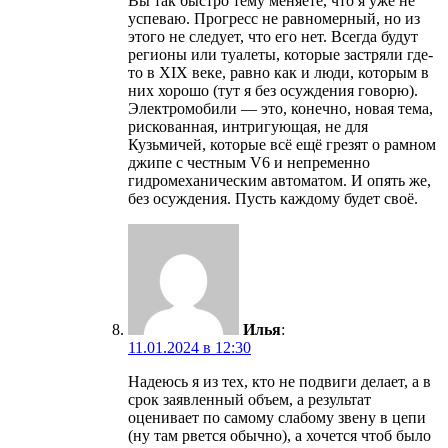
Вы так быстро тему меняете, что я уже не
успеваю. Прогресс не равномерный, но из
этого не следует, что его нет. Всегда будут
регионы или туалеты, которые застряли где-
то в XIX веке, равно как и люди, которым в
них хорошо (тут я без осуждения говорю).
Электромобили — это, конечно, новая тема,
рискованная, интригующая, не для
Кузьмичей, которые всё ещё грезят о рамном
джипе с честным V6 и непременно
гидромеханическим автоматом. И опять же,
без осуждения. Пусть каждому будет своё.
Илья
:
11.01.2024 в 12:30
Надеюсь я из тех, кто не подвиги делает, а в
срок заявленный объем, а результат
оценивает по самому слабому звену в цепи
(ну там рвется обычно), а хочется чтоб было