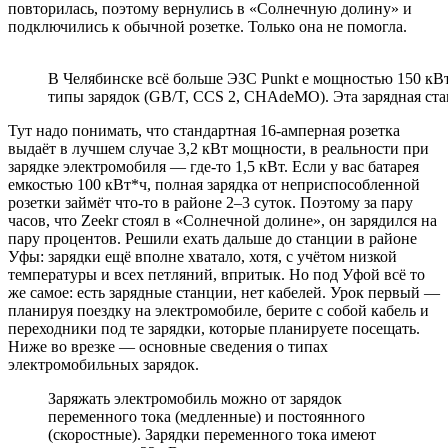
повторилась, поэтому вернулись в «Солнечную долину» и
подключились к обычной розетке. Только она не помогла.
В Челябинске всё больше ЭЗС Punkt e мощностью 150 кВ
типы зарядок (GB/T, CCS 2, CHAdeMO). Эта зарядная с
Тут надо понимать, что стандартная 16-амперная розетка
выдаёт в лучшем случае 3,2 кВт мощности, в реальности при
зарядке электромобиля — где-то 1,5 кВт. Если у вас батарея
емкостью 100 кВт*ч, полная зарядка от неприспособленной
розетки займёт что-то в районе 2–3 суток. Поэтому за пару
часов, что Zeekr стоял в «Солнечной долине», он зарядился на
пару процентов. Решили ехать дальше до станции в районе
Уфы: зарядки ещё вполне хватало, хотя, с учётом низкой
температуры и всех петляний, впритык. Но под Уфой всё то
же самое: есть зарядные станции, нет кабелей. Урок первый —
планируя поездку на электромобиле, берите с собой кабель и
переходники под те зарядки, которые планируете посещать.
Ниже во врезке — основные сведения о типах
электромобильных зарядок.
Заряжать электромобиль можно от зарядок
переменного тока (медленные) и постоянного
(скоростные). Зарядки переменного тока имеют