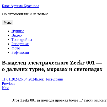
Skip
Блог Артема Краснова
to
Об автомобилях и не только
content
Menu
Лучшее
Видео
Тест-драйвы
Репортажи
Фото
Рефлексии
Владелец электрического Zeekr 001 —
о дальних турне, морозах и снегопадах
Артем
11.01.2024
26.04.2024
Блог
,
Тест-драйв
Навигация
Краснов
Previous
Next
по
записям
Этот Zeekr 001 за полгода проехал более 17 тысяч киломе