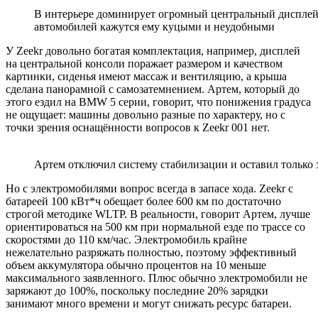
В интерьере доминирует огромный центральный дисплей,
автомобилей кажутся ему куцыми и неудобными
У Zeekr довольно богатая комплектация, например, дисплей
на центральной консоли поражает размером и качеством
картинки, сиденья имеют массаж и вентиляцию, а крыша
сделана панорамной с самозатемнением. Артем, который до
этого ездил на BMW 5 серии, говорит, что понижения градуса
не ощущает: машины довольно разные по характеру, но с
точки зрения оснащённости вопросов к Zeekr 001 нет.
Артем отключил систему стабилизации и оставил только
Но с электромобилями вопрос всегда в запасе хода. Zeekr с
батареей 100 кВт*ч обещает более 600 км по достаточно
строгой методике WLTP. В реальности, говорит Артем, лучше
ориентироваться на 500 км при нормальной езде по трассе со
скоростями до 110 км/час. Электромобиль крайне
нежелательно разряжать полностью, поэтому эффективный
объем аккумулятора обычно процентов на 10 меньше
максимального заявленного. Плюс обычно электромобили не
заряжают до 100%, поскольку последние 20% зарядки
занимают много времени и могут снижать ресурс батареи.