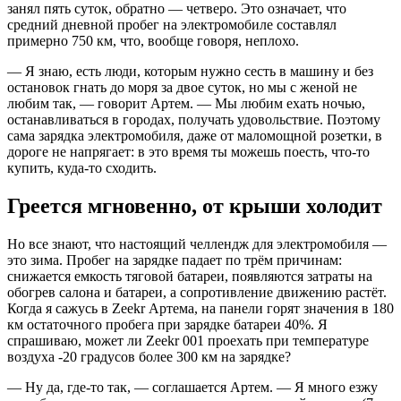
занял пять суток, обратно — четверо. Это означает, что
средний дневной пробег на электромобиле составлял
примерно 750 км, что, вообще говоря, неплохо.
— Я знаю, есть люди, которым нужно сесть в машину и без
остановок гнать до моря за двое суток, но мы с женой не
любим так, — говорит Артем. — Мы любим ехать ночью,
останавливаться в городах, получать удовольствие. Поэтому
сама зарядка электромобиля, даже от маломощной розетки, в
дороге не напрягает: в это время ты можешь поесть, что-то
купить, куда-то сходить.
Греется мгновенно, от крыши холодит
Но все знают, что настоящий челлендж для электромобиля —
это зима. Пробег на зарядке падает по трём причинам:
снижается емкость тяговой батареи, появляются затраты на
обогрев салона и батареи, а сопротивление движению растёт.
Когда я сажусь в Zeekr Артема, на панели горят значения в 180
км остаточного пробега при зарядке батареи 40%. Я
спрашиваю, может ли Zeekr 001 проехать при температуре
воздуха -20 градусов более 300 км на зарядке?
— Ну да, где-то так, — соглашается Артем. — Я много езжу