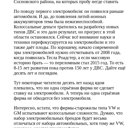
Сосновского района, на которых пробу негде ставить
По поводу первого электромобиля: он появился раньше
автомобиля. И да, до появления литий-ионных
аккумуляторов тема была нежизнеспособной.
Колоссальные деньги тратились на разработку новых
типов ДВС и это дало результат, но прогресс в этой
области остановился. Сейчас всё внимание науки и
техники перефокусируется на электромобили и это
также даёт плоды. По хорошему, начало современной
эры электромобилей нужно отсчитывать от 2008 года,
когда появилась Тесла Роадстер, а если массовую
историю брать — то переломным стал 2015 год. То есть
8-15 лет развития пока против 150 лет у ДВС. Дайте ещё
десять лет и поглядим.
Тут некоторые читатели десять лет назад ядом
плевались, что ни одна серьёзная фирма не сделает
ставку на электромобили. А теперь ни одна серьёзная
фирма не обходится без электромобиля.
Интересно, кстати, что фирмы-старожилы типа VW и
GM испытывают колоссальные сложности. Думаю, что
набор электромобильных брендов будет весьма
отличаться от набора автомобильных, хотя тому же VW,