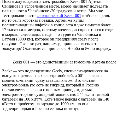
Пока я жду владельца электромобиля Zeekr 001 Артема
Смирнова в условленном месте, мороз начинает подъедать
пальцы ног: в Челябинске -20 градусов и ветер. Мы уже
тестировали чисто
электрический Zeekr 001
в тёплое время,
но то была короткая поездка. Артем же купил
полноприводный лифтбэк в конце лета и уже намотал более
17 тысяч километров, поэтому хочется расспросить его о езде
в морозы, снегопады, а ещё — о турне из Челябинска в
Батуми (3000 км), которое он предпринял сразу после
покупки. Сколько раз, например, пришлось вызывать
эвакуатор? Оказывается, пришлось. Но обо всём по порядку.
Zeekr 001 — это единственный автомобиль Артема после
Zeekr — это подразделение Geely, специализирующееся на
выпуске премиальных электромобилей, а 001 — первая
модель компании, сразу ставшая хитом. Это чистый
электромобиль (то есть не гибрид), который в Россию
поставляется в версии с полным приводом, двумя
электромоторами суммарной мощностью 544 л.с. и тяговой
батареей на 100 кВт*ч. Есть также версия с батареей на 140
кВт*ч и пробегом на зарядке до 1000 км, но она
заднеприводная и Россию ее пока не везут.