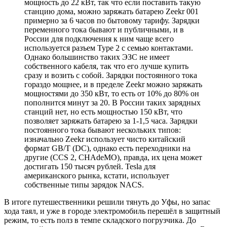
мощность до 22 кВт, так что если поставить такую
станцию дома, можно заряжать батарею Zeekr 001
примерно за 6 часов по бытовому тарифу. Зарядки
переменного тока бывают и публичными, и в
России для подключения к ним чаще всего
используется разъем Type 2 с семью контактами.
Однако большинство таких ЭЗС не имеет
собственного кабеля, так что его лучше купить
сразу и возить с собой. Зарядки постоянного тока
гораздо мощнее, и в пределе Zeekr можно заряжать
мощностями до 350 кВт, то есть от 10% до 80% он
пополнится минут за 20. В России таких зарядных
станций нет, но есть мощностью 150 кВт, что
позволяет заряжать батарею за 1-1,5 часа. Зарядки
постоянного тока бывают нескольких типов:
изначально Zeekr использует чисто китайский
формат GB/T (DC), однако есть переходники на
другие (CCS 2, CHAdeMO), правда, их цена может
достигать 150 тысяч рублей. Tesla для
американского рынка, кстати, использует
собственные типы зарядок NACS.
В итоге путешественники решили тянуть до Уфы, но запас
хода таял, и уже в городе электромобиль перешёл в защитный
режим, то есть полз в темпе складского погрузчика. До