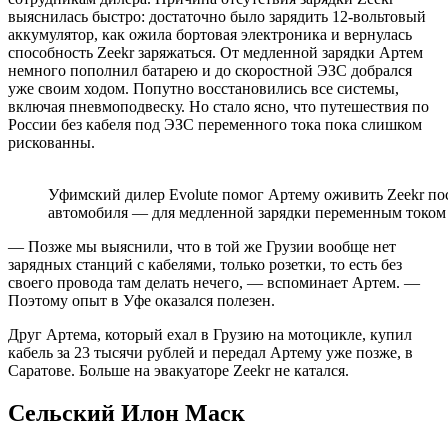
выяснилась быстро: достаточно было зарядить 12-вольтовый
аккумулятор, как ожила бортовая электроника и вернулась
способность Zeekr заряжаться. От медленной зарядки Артем
немного пополнил батарею и до скоростной ЭЗС добрался
уже своим ходом. Попутно восстановились все системы,
включая пневмоподвеску. Но стало ясно, что путешествия по
России без кабеля под ЭЗС переменного тока пока слишком
рискованны.
Уфимский дилер Evolute помог Артему оживить Zeekr пос
автомобиля — для медленной зарядки переменным током
— Позже мы выяснили, что в той же Грузии вообще нет
зарядных станций с кабелями, только розетки, то есть без
своего провода там делать нечего, — вспоминает Артем. —
Поэтому опыт в Уфе оказался полезен.
Друг Артема, который ехал в Грузию на мотоцикле, купил
кабель за 23 тысячи рублей и передал Артему уже позже, в
Саратове. Больше на эвакуаторе Zeekr не катался.
Сельский Илон Маск