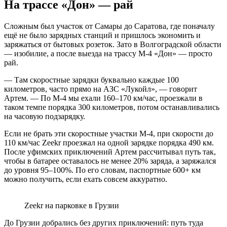
На трассе «Дон» — рай
Сложным был участок от Самары до Саратова, где поначалу
ещё не было зарядных станций и пришлось экономить и
заряжаться от бытовых розеток. Зато в Волгоградской области
— изобилие, а после выезда на трассу М-4 «Дон» — просто
рай.
— Там скоростные зарядки буквально каждые 100
километров, часто прямо на АЗС «Лукойл», — говорит
Артем. — По М-4 мы ехали 160–170 км/час, проезжали в
таком темпе порядка 300 километров, потом останавливались
на часовую подзарядку.
Если не брать эти скоростные участки М-4, при скорости до
110 км/час Zeekr проезжал на одной зарядке порядка 490 км.
После уфимских приключений Артем рассчитывал путь так,
чтобы в батарее оставалось не менее 20% заряда, а заряжался
до уровня 95–100%. По его словам, паспортные 600+ км
можно получить, если ехать совсем аккуратно.
Zeekr на парковке в Грузии
До Грузии добрались без других приключений: путь туда