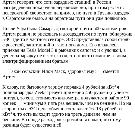
Артем говорит, что сети зарядных станций в России
распределены пока очень неравномерно, при этом растут с
невероятной скоростью: например, по пути в Грузию зарядок
в Саратове не было, а на обратном пути они уже появились.
После Уфы была Самара, до которой почти 500 километров.
Артем решил не рисковать и дозарядиться по пути, обнаружив
ЭЗС где-то в частном секторе. ЭЗС представляла собой столб
с розеткой, запитанной от частного дома. Его владелец
приехал на Tesla Model 3 в рыбацких сапогах и с удочкой, а
денег за зарядку не взял: сказал, что просто помогает своим
электрифицированным братьям.
— Такой сельский Илон Маск, здоровья ему! — смеётся
Артем.
К слову, по бытовому тарифу порядка 4 рублей за кВт*ч
полная зарядка Zeekr требует примерно 450 рублей (с учетом
потерь), то есть стоимость километра получается в районе 90
копеек — минимум в пять раз дешевле, чем на бензине. Но на
скоростных ЭЗС цена обычно составляет 16–18 рублей за
кВт*ч, то есть выходит где-то на треть дешевле, чем на
бензине. В городе расход электромобиля падает, поэтому
разница будет существенней.