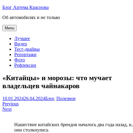
Skip
Блог Артема Краснова
to
Об автомобилях и не только
content
Menu
Лучшее
Видео
Тест-драйвы
Репортажи
Фото
Рефлексии
«Китайцы» и морозы: что мучает
владельцев чайнакаров
Артем
10.01.2024
26.04.2024
Блог
,
Полезное
Навигация
Краснов
Previous
Next
по
записям
Нашествие китайских брендов началось два года назад, и
они столкнулись