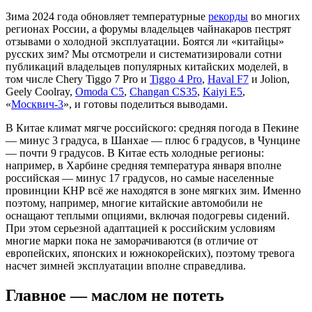
Зима 2024 года обновляет температурные
рекорды
во многих
регионах России, а форумы владельцев чайнакаров пестрят
отзывами о холодной эксплуатации. Боятся ли «китайцы»
русских зим? Мы отсмотрели и систематизировали сотни
публикаций владельцев популярных китайских моделей, в
том числе Chery Tiggo 7 Pro и
Tiggo 4 Pro
,
Haval F7
и Jolion,
Geely Coolray,
Omoda C5
,
Changan CS35
,
Kaiyi E5
,
«
Москвич-3
», и готовы поделиться выводами.
В Китае климат мягче российского: средняя погода в Пекине
— минус 3 градуса, в Шанхае — плюс 6 градусов, в Чунцине
— почти 9 градусов. В Китае есть холодные регионы:
например, в Харбине средняя температура января вполне
российская — минус 17 градусов, но самые населенные
провинции КНР всё же находятся в зоне мягких зим. Именно
поэтому, например, многие китайские автомобили не
оснащают теплыми опциями, включая подогревы сидений.
При этом серьезной адаптацией к российским условиям
многие марки пока не заморачиваются (в отличие от
европейских, японских и южнокорейских), поэтому тревога
насчет зимней эксплуатации вполне справедлива.
Главное — маслом не потеть