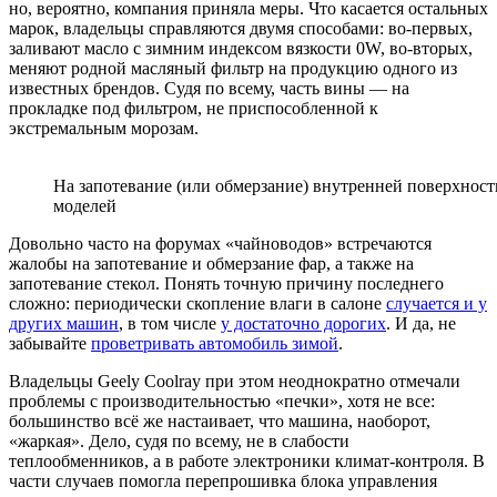
но, вероятно, компания приняла меры. Что касается остальных
марок, владельцы справляются двумя способами: во-первых,
заливают масло с зимним индексом вязкости 0W, во-вторых,
меняют родной масляный фильтр на продукцию одного из
известных брендов. Судя по всему, часть вины — на
прокладке под фильтром, не приспособленной к
экстремальным морозам.
На запотевание (или обмерзание) внутренней поверхнос
моделей
Довольно часто на форумах «чайноводов» встречаются
жалобы на запотевание и обмерзание фар, а также на
запотевание стекол. Понять точную причину последнего
сложно: периодически скопление влаги в салоне
случается и у
других машин
, в том числе
у достаточно дорогих
. И да, не
забывайте
проветривать автомобиль зимой
.
Владельцы Geely Coolray при этом неоднократно отмечали
проблемы с производительностью «печки», хотя не все:
большинство всё же настаивает, что машина, наоборот,
«жаркая». Дело, судя по всему, не в слабости
теплообменников, а в работе электроники климат-контроля. В
части случаев помогла перепрошивка блока управления