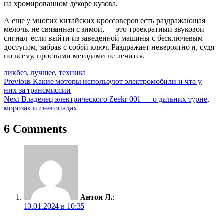
на хромированном декоре кузова.
А еще у многих китайских кроссоверов есть раздражающая
мелочь, не связанная с зимой, — это троекратный звуковой
сигнал, если выйти из заведенной машины с бесключевым
доступом, забрав с собой ключ. Раздражает невероятно и, судя
по всему, простыми методами не лечится.
ликбез
,
лучшее
,
техника
Навигация
Previous
Какие моторы используют электромобили и что у
них за трансмиссии
по
Next
Владелец электрического Zeekr 001 — о дальних турне,
записям
морозах и снегопадах
6 Comments
Антон Л.
:
10.01.2024 в 10:35