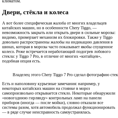
климатом.
Двери, стёкла и колеса
А вот более специфическая жалоба от многих владельцев
китайских машин, но в особенности Chery Tiggo, —
невозможность закрыть или открыть двери в сильные морозы:
видимо, примерзает механизм их блокировки. Также у Tiggo
довольно распространены жалобы на индикацию давления в
шинах, которая в морозы часто показывает якобы спущенное
колесо. Реже встречается неработающий подогрев лобового
стекла: у Tiggo 7 Pro, в отличие от многих «китайцев»,
подобная опция есть.
Владелец этого Chery Tiggo 7 Pro сделал фотографию стек
Есть и наполовину курьезные замечания: например, у
некоторых китайских машин на стоянке в мороз
самопроизвольно открывается стекло. Некоторые обнаружили
«новогоднюю гирлянду» контрольных ламп на панели
приборов (иногда — после мойки), словно отказали все
системы разом, хотя автомобиль продолжал функционировать
— в ряде случае неисправность самоустранялась.