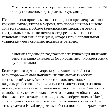
У этого автомобиля загорелись контрольные лампы и ESP
дилер посоветовал дозарядить аккумулятор
Периодически проскальзывают истории о преждевременной
кончине аккумулятора в морозы, что порой вызывает шлейф
сопутствующих проблем (электронные глюки, загорание
контрольных ламп), но почти всегда речь о машинах с
установленной сигнализацией, которая при неправильной
установке имеет свойство подъедать батарею.
Многих владельцев раздражает вспыхивающая индикация
действительно снижается (это нормально), но электроник
чувствительно
Более тревожно, что в морозы участились жалобы на
вариаторы — самый популярный тип автоматических
трансмиссий у китайских кроссоверов: некоторых из
владельцев беспокоили вой и гул от трансмиссии, хотя пока
неясно, к каким последствиям он может привести. Увы, есть и
жалобы на кузовную ржавчину, что во многом объяснимо:
большая часть китайских марок, кроме «обрусевшего» Haval,
если и цинкует кузова автомобилей, то лишь частично. При
этом у самого Haval нередки жалобы на появление «рыжиков»