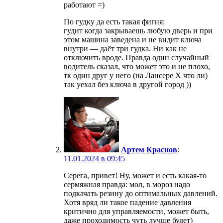
работают =)
По гудку да есть такая фигня:
гудит когда закрываешь любую дверь и при
этом машина заведена и не видит ключа
внутри — даёт три гудка. Ни как не
отключить вроде. Правда один случайный
водитель сказал, что может это и не плохо,
тк один друг у него (на Лансере Х что ли)
так уехал без ключа в другой город ))
Артем Краснов
:
11.01.2024 в 09:45
Серега, привет! Ну, может и есть какая-то
сермяжная правда: мол, в мороз надо
подкачать резину до оптимальных давлений.
Хотя вряд ли такое падение давления
критично для управляемости, может быть,
даже проходимость чуть лучше будет)