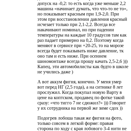
допуск на -0,2: то есть когда уже меньше 2,2
машина «начинает думать, что что-то не то»,
но показывает красным при 1,9-2,0. При
этом при восстановлении давления красный
исчезает только при 2,1-2,2. Всегда все
накачивают номинал, но при падении
температуры на каждые 10 градусов там как
раз падает примерно на 0,2. Поэтому когда
меняют в сервисе при +20-25, то на морозе
всегда будет показывать ниже давление, тк
оно там и есть ниже. При осеннем
шиномонтаже всегда прошу качать 2,5-2,6 )))
Капец, эти автомобилисты как будто в школе
не учились даже )
А вот аккум фигня, конечно. У меня умер
вот перед НГ (2,5 года), а на ситнике 8 лет
прослужил. Когда покупал новую Варту в
цене на коптском, продавец по фотке такой
сразу: «что тигго 7 не сдюжил?» ))) Говорит
у их сотрудника на первой же зиме сдох ))
Подогрев лобоша такая же фигня на фото,
только совсем в легкой форме: правая
сторона по ходу с края лобового 3-4 нити не