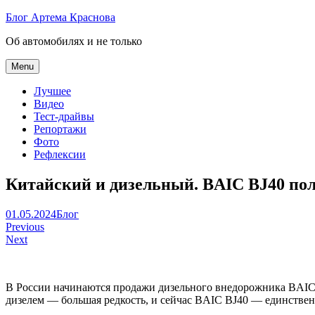
Skip
Блог Артема Краснова
to
Об автомобилях и не только
content
Menu
Лучшее
Видео
Тест-драйвы
Репортажи
Фото
Рефлексии
Китайский и дизельный. BAIC BJ40 пол
Артем
01.05.2024
Блог
Навигация
Краснов
Previous
Next
по
записям
В России начинаются продажи дизельного внедорожника BAIC B
дизелем — большая редкость, и сейчас BAIC BJ40 — единствен