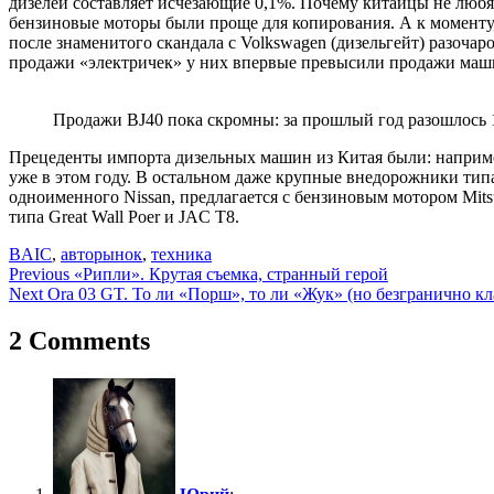
дизелей составляет исчезающие 0,1%. Почему китайцы не любят
бензиновые моторы были проще для копирования. А к моменту,
после знаменитого скандала с Volkswagen (дизельгейт) разочар
продажи «электричек» у них впервые превысили продажи маш
Продажи BJ40 пока скромны: за прошлый год разошлось 1
Прецеденты импорта дизельных машин из Китая были: например,
уже в этом году. В остальном даже крупные внедорожники тип
одноименного Nissan, предлагается с бензиновым мотором Mits
типа Great Wall Poer и JAC T8.
BAIC
,
авторынок
,
техника
Навигация
Previous
«Рипли». Крутая съемка, странный герой
Next
Ora 03 GT. То ли «Порш», то ли «Жук» (но безгранично кл
по
записям
2 Comments