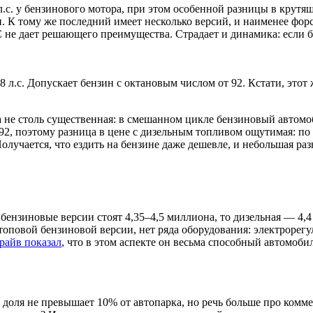
.с. у бензинового мотора, при этом особенной разницы в крутящ
К тому же последний имеет несколько версий, и наименее форси
C не дает решающего преимущества. Страдает и динамика: если б
л.с. Допускает бензин с октановым числом от 92. Кстати, этот 
 не столь существенная: в смешанном цикле бензиновый автомоби
2, поэтому разница в цене с дизельным топливом ощутимая: по 
Получается, что ездить на бензине даже дешевле, и небольшая раз
 бензиновые версии стоят 4,35–4,5 миллиона, то дизельная — 4
 топовой бензиновой версии, нет ряда оборудования: электрорегу
драйв показал
, что в этом аспекте он весьма способный автомобил
доля не превышает 10% от автопарка, но речь больше про коммер