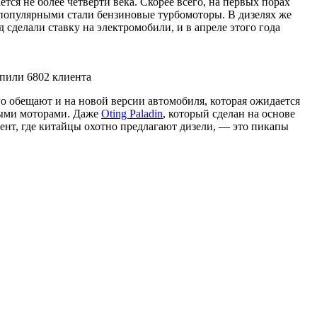
ся не более четверти века. Скорее всего, на первых порах
 популярными стали бензиновые турбомоторы. В дизелях же
 сделали ставку на электромобили, и в апреле этого года
упили 6802 клиента
о обещают и на новой версии автомобиля, которая ожидается
овыми моторами. Даже
Oting Paladin
, который сделан на основе
мент, где китайцы охотно предлагают дизели, — это пикапы