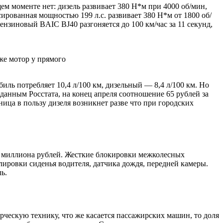
ем моменте нет: дизель развивает 380 Н*м при 4000 об/мин,
рованная мощностью 199 л.с. развивает 380 Н*м от 1800 об/
ензиновый BAIC BJ40 разгоняется до 100 км/час за 11 секунд,
же мотор у прямого
ль потребляет 10,4 л/100 км, дизельный — 8,4 л/100 км. Но
данным Росстата, на конец апреля соотношение 65 рублей за
ница в пользу дизеля возникнет разве что при городских
,4 миллиона рублей. Жесткие блокировки межколесных
лировки сиденья водителя, датчика дождя, передней камеры.
ь.
ческую технику, что же касается пассажирских машин, то доля