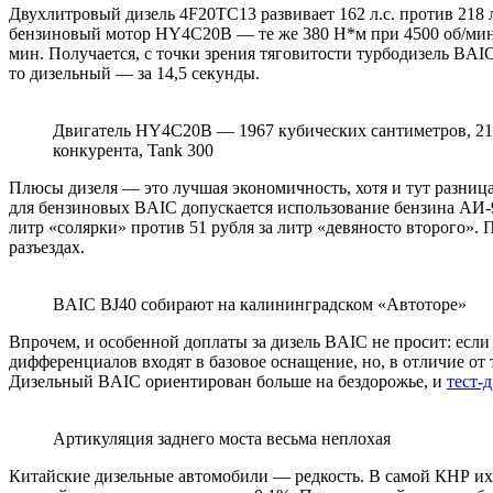
Двухлитровый дизель 4F20TC13 развивает 162 л.с. против 218 л
бензиновый мотор HY4C20B — те же 380 Н*м при 4500 об/мин. 
мин. Получается, с точки зрения тяговитости турбодизель BAI
то дизельный — за 14,5 секунды.
Двигатель HY4C20B — 1967 кубических сантиметров, 218 
конкурента, Tank 300
Плюсы дизеля — это лучшая экономичность, хотя и тут разница
для бензиновых BAIC допускается использование бензина АИ-9
литр «солярки» против 51 рубля за литр «девяносто второго». 
разъездах.
BAIC BJ40 собирают на калининградском «Автоторе»
Впрочем, и особенной доплаты за дизель BAIC не просит: если
дифференциалов входят в базовое оснащение, но, в отличие от
Дизельный BAIC ориентирован больше на бездорожье, и
тест-
Артикуляция заднего моста весьма неплохая
Китайские дизельные автомобили — редкость. В самой КНР их 