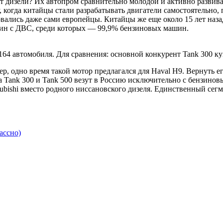
 дизели? Их автопром сравнительно молодой и активно развивает
 когда китайцы стали разрабатывать двигатели самостоятельно,
овались даже сами европейцы. Китайцы же еще около 15 лет назад
ин с ДВС, среди которых — 99,9% бензиновых машин.
64 автомобиля. Для сравнения: основной конкурент Tank 300 к
 одно время такой мотор предлагался для Haval H9. Вернуть ег
а Tank 300 и Tank 500 везут в Россию исключительно с бензин
ubishi вместо родного ниссановского дизеля. Единственный сег
ассно)