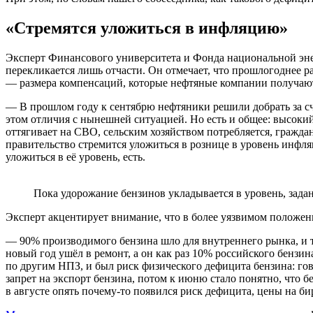
«Стремятся уложиться в инфляцию»
Эксперт Финансового университета и Фонда национальной эн
перекликается лишь отчасти. Он отмечает, что прошлогоднее р
— размера компенсаций, которые нефтяные компании получают 
— В прошлом году к сентябрю нефтяники решили добрать за сч
этом отличия с нынешней ситуацией. Но есть и общее: высокий 
оттягивает на СВО, сельским хозяйством потребляется, граждан
правительство стремится уложиться в рознице в уровень инфляц
уложиться в её уровень, есть.
Пока удорожание бензинов укладывается в уровень, зад
Эксперт акцентирует внимание, что в более уязвимом положен
— 90% производимого бензина шло для внутреннего рынка, и 
новый год ушёл в ремонт, а он как раз 10% российского бензи
по другим НПЗ, и был риск физического дефицита бензина: гово
запрет на экспорт бензина, потом к июню стало понятно, что 
в августе опять почему-то появился риск дефицита, цены на би