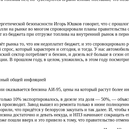
ергетической безопасности Игорь Юшков говорит, что с прошл
алли на рынке во многом спровоцировали планы правительства с
из бюджета при отгрузке топлива на внутренний рынок в перио
ёт рынка то, что им недоплатит бюджет, и это спровоцировало 
спрос, который характерен и сегодня, и тогда. У нас автомобил
ский сектор потребляет и бензин, и дизель всё больше в сезон о
ии. В прошлом году, в целом, уложились, в этом году посмотрим
анный общей инфляцией
ии оказывается бензина АИ-95, цены на который растут более и
только 10% экспортировалось, в дизеле эта доля — 50%, — объ
на производит. Завод вышел из ремонта только в июне полноцен
рили, что придётся у белорусов закупать и так далее. И, чтобы 
бензина достаточно и девать некуда, и НПЗ начинают сокращать е
рже пошли вверх и это привело к тому, что правительство отмен