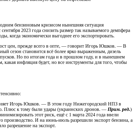
огодним бензиновым кризисом нынешняя ситуация
 сентября 2023 года снизить размер так называемого демпфера
ды, когда экономически выгоднее его экспортировать.
рост цен, прежде всего в опте, — говорит Игорь Юшков. — В
ьный сезон становится всё более ярко выраженным, дизель
тпусков. Но по итогам года и в прошлом году, и в нынешнем
, какая инфляция будет, но все инструменты для того, чтобы
нтенсивно:
ясняет Игорь Юшков. — В этом году Нижегородский НПЗ в
но. Плюс к тому были удары (украинских дронов. —
Прим. ред.
)
минимизировать этот риск, ещё с 1 марта 2024 года ввели
го производство. И на июнь-июль разрешили экспорт бензина, а
ило разрешение на экспорт.