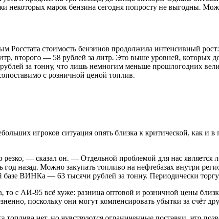
и некоторых марок бензина сегодня попросту не выгодны. Мож
ым Росстата стоимость бензинов продолжила интенсивный рост:
итр, второго — 58 рублей за литр. Это выше уровней, которых д
рублей за тонну, что лишь немногим меньше прошлогодних величи
е сопоставимо с розничной ценой топлив.
ебольших игроков ситуация опять близка к критической, как и в
 резко, — сказал он. — Отдельной проблемой для нас является 
ь год назад. Можно закупать топливо на нефтебазах внутри реги
ой базе ВИНКа — 63 тысячи рублей за тонну. Периодически торгу
, то с АИ-95 всё хуже: разница оптовой и розничной цены близ
зненно, поскольку они могут компенсировать убытки за счёт др
та топлива нет, но чувствуются ограниченные поставки, что поз