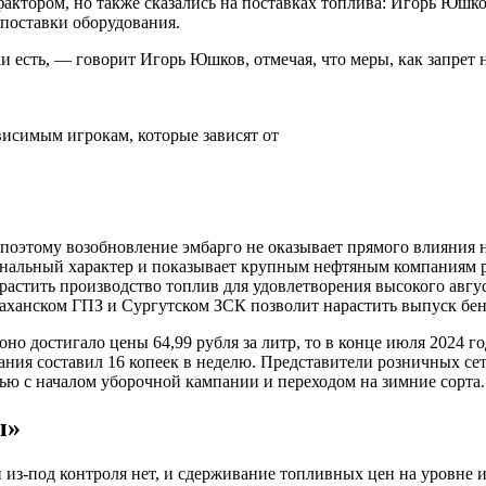
ктором, но также сказались на поставках топлива: Игорь Юшков 
 поставки оборудования.
и есть, — говорит Игорь Юшков, отмечая, что меры, как запрет 
висимым игрокам, которые зависят от
 поэтому возобновление эмбарго не оказывает прямого влияния 
игнальный характер и показывает крупным нефтяным компаниям 
растить производство топлив для удовлетворения высокого авгус
аханском ГПЗ и Сургутском ЗСК позволит нарастить выпуск бен
оно достигало цены 64,99 рубля за литр, то в конце июля 2024 г
ания составил 16 копеек в неделю. Представители розничных се
ью с началом уборочной кампании и переходом на зимние сорта.
ы»
и из-под контроля нет, и сдерживание топливных цен на уровне