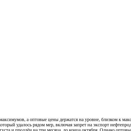
 максимумов, а оптовые цены держатся на уровне, близком к м
который удалось рядом мер, включая запрет на экспорт нефтепрод
вгуста и продлён на три месяца, до конца октября. Однако оптов