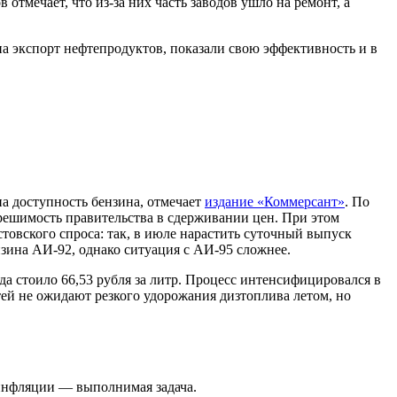
отмечает, что из-за них часть заводов ушло на ремонт, а
на экспорт нефтепродуктов, показали свою эффективность и в
на доступность бензина, отмечает
издание «Коммерсант»
. По
решимость правительства в сдерживании цен. При этом
товского спроса: так, в июле нарастить суточный выпуск
зина АИ-92, однако ситуация с АИ-95 сложнее.
ода стоило 66,53 рубля за литр. Процесс интенсифицировался в
тей не ожидают резкого удорожания дизтоплива летом, но
 инфляции — выполнимая задача.