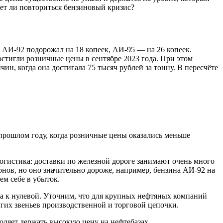
ет ли повториться бензиновый кризис?
 АИ-92 подорожал на 18 копеек, АИ-95 — на 26 копеек.
остигли розничные цены в сентябре 2023 года. При этом
н, когда она достигала 75 тысяч рублей за тонну. В пересчёте
 прошлом году, когда розничные цены оказались меньше
логистика: доставки по железной дороге занимают очень много
онов, но оно значительно дороже, например, бензина АИ-92 на
ем себе в убыток.
ка к нулевой. Уточним, что для крупных нефтяных компаний
угих звеньев производственной и торговой цепочки.
воляет держать высокую цену на нефтебазах.