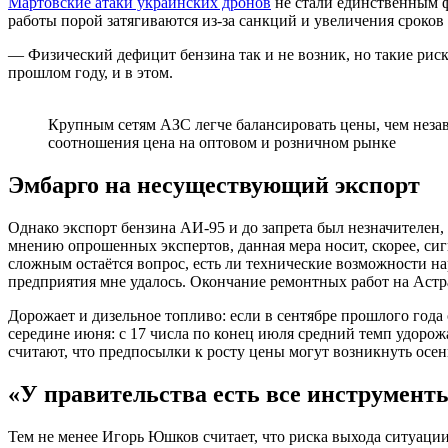
Мартовские атаки украинских дронов
не стали единственным фа
работы порой затягиваются из-за санкций и увеличения сроков
— Физический дефицит бензина так и не возник, но такие риск
прошлом году, и в этом.
Крупным сетям АЗС легче балансировать цены, чем неза
соотношения цена на оптовом и розничном рынке
Эмбарго на несуществующий экспорт
Однако экспорт бензина АИ-95 и до запрета был незначителен,
мнению опрошенных экспертов, данная мера носит, скорее, с
сложным остаётся вопрос, есть ли технические возможности на
предприятия мне удалось. Окончание ремонтных работ на Астр
Дорожает и дизельное топливо: если в сентябре прошлого года 
середине июня: с 17 числа по конец июля средний темп удорож
считают, что предпосылки к росту цены могут возникнуть осен
«У правительства есть все инструмент
Тем не менее Игорь Юшков считает, что риска выхода ситуаци