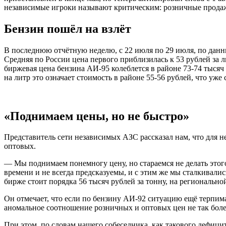
независимые игроки называют критическим: розничные продаж
Бензин пошёл на взлёт
В последнюю отчётную неделю, с 22 июля по 29 июля, по данн
Средняя по России цена первого приблизилась к 53 рублей за л
биржевая цена бензина АИ-95 колеблется в районе 73-74 тысяч 
на литр это означает стоимость в районе 55-56 рублей, что уж
«Поднимаем цены, но не быстро»
Представитель сети независимых АЗС рассказал нам, что для н
оптовых.
— Мы поднимаем понемногу цену, но стараемся не делать этого
времени и не всегда предсказуемы, и с этим же мы сталкивалис
бирже стоит порядка 56 тысяч рублей за тонну, на региональн
Он отмечает, что если по бензину АИ-92 ситуацию ещё терпима
аномальное соотношение розничных и оптовых цен не так боле
При этом, по словам нашего собеседника, как такового дефици