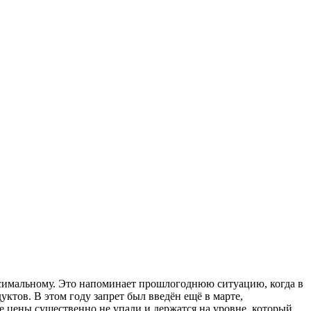
аксимальному. Это напоминает прошлогоднюю ситуацию, когда в
уктов. В этом году запрет был введён ещё в марте,
ые цены существенно не упали и держатся на уровне, который