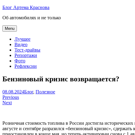
Skip
Блог Артема Краснова
to
Об автомобилях и не только
content
Menu
Лучшее
Видео
Тест-драйвы
Репортажи
Фото
Рефлексии
Бензиновый кризис возвращается?
Артем
08.08.2024
Блог
,
Полезное
Навигация
Краснов
Previous
Next
по
записям
Розничная стоимость топлива в России достигла исторических
августе и сентябре разразился «бензиновый кризис», сдержать 
приостановлен в конце мая, но теперь активирован снова с 1 а