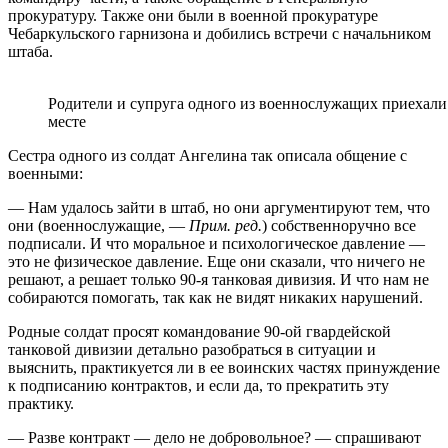
прокуратуру. Также они были в военной прокуратуре
Чебаркульского гарнизона и добились встречи с начальником
штаба.
Родители и супруга одного из военнослужащих приехали 
месте
Сестра одного из солдат Ангелина так описала общение с
военными:
— Нам удалось зайти в штаб, но они аргументируют тем, что
они (военнослужащие, —
Прим. ред.
) собственноручно все
подписали. И что моральное и психологическое давление —
это не физическое давление. Еще они сказали, что ничего не
решают, а решает только 90-я танковая дивизия. И что нам не
собираются помогать, так как не видят никаких нарушений.
Родные солдат просят командование 90-ой гвардейской
танковой дивизии детально разобраться в ситуации и
выяснить, практикуется ли в ее воинских частях принуждение
к подписанию контрактов, и если да, то прекратить эту
практику.
— Разве контракт — дело не добровольное? — спрашивают