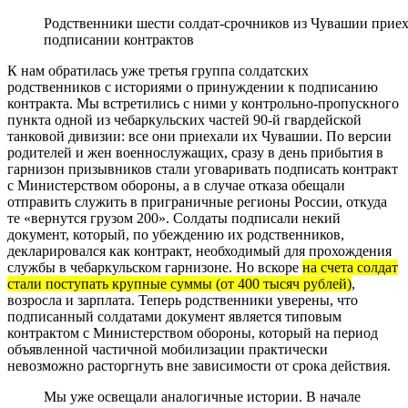
записям
Родственники шести солдат-срочников из Чувашии приех
подписании контрактов
К нам обратилась уже третья группа солдатских
родственников с историями о принуждении к подписанию
контракта. Мы встретились с ними у контрольно-пропускного
пункта одной из чебаркульских частей 90-й гвардейской
танковой дивизии: все они приехали их Чувашии. По версии
родителей и жен военнослужащих, сразу в день прибытия в
гарнизон призывников стали уговаривать подписать контракт
с Министерством обороны, а в случае отказа обещали
отправить служить в приграничные регионы России, откуда
те «вернутся грузом 200». Солдаты подписали некий
документ, который, по убеждению их родственников,
декларировался как контракт, необходимый для прохождения
службы в чебаркульском гарнизоне. Но вскоре
на счета солдат
стали поступать крупные суммы (от 400 тысяч рублей)
,
возросла и зарплата. Теперь родственники уверены, что
подписанный солдатами документ является типовым
контрактом с Министерством обороны, который на период
объявленной частичной мобилизации практически
невозможно расторгнуть вне зависимости от срока действия.
Мы уже освещали аналогичные истории. В начале