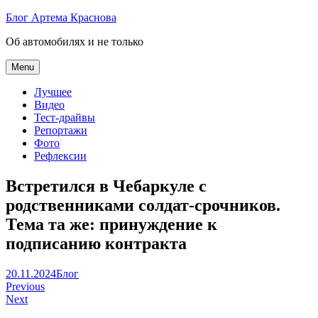
Skip
Блог Артема Краснова
to
Об автомобилях и не только
content
Menu
Лучшее
Видео
Тест-драйвы
Репортажи
Фото
Рефлексии
Встретился в Чебаркуле с
родственниками солдат-срочников.
Тема та же: принуждение к
подписанию контракта
Артем
20.11.2024
Блог
Навигация
Краснов
Previous
Next
по