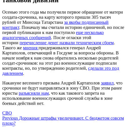
танковой дивизии
Осенью этого года мы получили первое обращение от матери
солдата-срочника, на карту которого пришли 305 тысяч
рублей от Минсоца Татарстана
за якобы подписанный
контракт
. Поначалу мы считали историю единичной, но после
первой публикации к нам поступило
еще несколько
аналогичных сообщений
. После огласки этой
истории
перечисление денег назвали техническим сбоем
.
Такого же
мнения
придерживался генерал Андрей
Картаполов, отвечающий в Госдуме за вопросы обороны. В
начале ноября к нам снова обратились несколько родителей
солдат-срочников: на этот раз военнослужащие подписали
контракты, но, по утверждению родителей,
сделали это под
давлением
.
Накануне весеннего призыва Андрей Картаполов
заявил
, что
срочники не будут направляться в зону СВО. При этом ранее
юристы
разъясняли нам
, что как такового запрета на
использование военнослужащих срочной службы в зоне
боевых действий нет.
СВО
Навигация
Previous
Дорожные штрафы увеличивают. С бюджетом совсем
плохо?
по