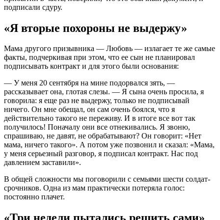
подписали сдуру.
«Я вторые похороны не выдержу»
Мама другого призывника — Любовь — излагает те же самые
факты, подчеркивая при этом, что ее сын не планировал
подписывать контракт и для этого были основания:
— У меня 20 сентября на мине подорвался зять, —
рассказывает она, глотая слезы. — Я сына очень просила, я
говорила: я еще раз не выдержу, только не подписывай
ничего. Он мне обещал, он сам очень боялся, что я
действительно такого не переживу. И в итоге все вот так
получилось! Поначалу они все отнекивались. Я звоню,
спрашиваю, не давят, не обрабатывают? Он говорит: «Нет
мама, ничего такого». А потом уже позвонил и сказал: «Мама,
у меня серьезный разговор, я подписал контракт. Нас под
давлением заставили».
В общей сложности мы поговорили с семьями шести солдат-
срочников. Одна из мам практически потеряла голос:
постоянно плачет.
«Три недели пытались решить сами»