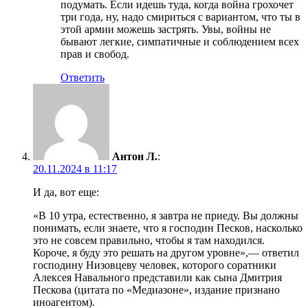
подумать. Если идешь туда, когда война грохочет
три года, ну, надо смириться с вариантом, что ты в
этой армии можешь застрять. Увы, войны не
бывают легкие, симпатичные и соблюдением всех
прав и свобод.
Ответить
Антон Л.
:
20.11.2024 в 11:17
И да, вот еще:
«В 10 утра, естественно, я завтра не приеду. Вы должны
понимать, если знаете, что я господин Песков, насколько
это не совсем правильно, чтобы я там находился.
Короче, я буду это решать на другом уровне»,— ответил
господину Низовцеву человек, которого соратники
Алексея Навального представили как сына Дмитрия
Пескова (цитата по «Медиазоне», издание признано
иноагентом).