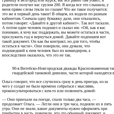
границу в Белгород или Курск, вас все равно там убьют, и
родители получат вас грузом 200. Я когда все это слышала, у
меня прямо слезы текли по глазам! Что же такое получается:
это же в первый день такое! В общем, их водили по разным
кабинетам. Сначала одну бумажку дали, они отказались,
потом говорят: «Давайте в другой кабинет». Так вот таскали.
А потом один человек подошел и сказал им: «Ой, как я вас
понимаю, я хочу вас поддержать, вы можете остаться в части,
прослужить год и вернуться домой. Давайте подпишем вот
такой документ. Он как бы контракт, но для того, чтобы
остаться в части». Они поверили, они думали, что
подошедший к ним человек был их командиром, а
впоследствии оказалось, что это не так.
90-я Витебско-Новгородская дважды Краснознаменная та
гвардейской танковой дивизии, части которой находятся 
Ольга говорит, что все случилось сразу в день приезда, из-за
чего у солдат не было времени собраться с мыслями,
проконсультироваться с кем-то или позвонить домой:
— Они приехали на поезде, спали только два часа, —
продолжает Ольга. — Легли они в три часа, подняли их в пять
утра. Они не знали, какие документы нужно оформлять при
прибытии в часть, поверили, что это обычный документ, и