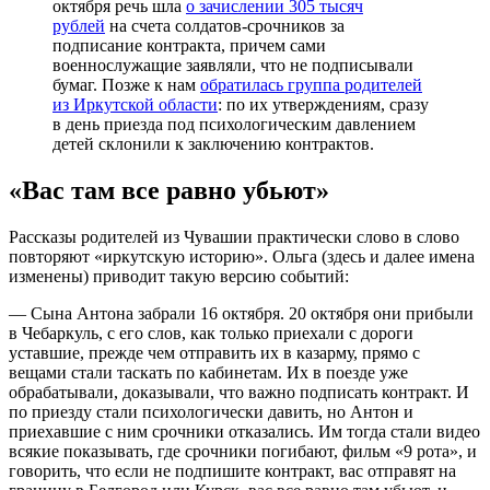
октября речь шла
о зачислении 305 тысяч
рублей
на счета солдатов-срочников за
подписание контракта, причем сами
военнослужащие заявляли, что не подписывали
бумаг. Позже к нам
обратилась группа родителей
из Иркутской области
: по их утверждениям, сразу
в день приезда под психологическим давлением
детей склонили к заключению контрактов.
«Вас там все равно убьют»
Рассказы родителей из Чувашии практически слово в слово
повторяют «иркутскую историю». Ольга (здесь и далее имена
изменены) приводит такую версию событий:
— Сына Антона забрали 16 октября. 20 октября они прибыли
в Чебаркуль, с его слов, как только приехали с дороги
уставшие, прежде чем отправить их в казарму, прямо с
вещами стали таскать по кабинетам. Их в поезде уже
обрабатывали, доказывали, что важно подписать контракт. И
по приезду стали психологически давить, но Антон и
приехавшие с ним срочники отказались. Им тогда стали видео
всякие показывать, где срочники погибают, фильм «9 рота», и
говорить, что если не подпишите контракт, вас отправят на