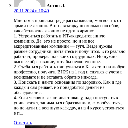
Антон Л.
:
20.11.2024 в 10:40
Мне там в прошлом треде рассказывали, мол косить от
армии незаконно. Вот навскидку несколько способов,
как абсолютно законно не идти в армию:
1. Устроиться работать в ИТ-аккредитованную
компанию. Да, это не просто, но и не все
аккредитованные компании — гугл. Везде нужны
разные сотрудники, пытайтесь и получится. Это реально
работает, проверял на своих сотрудниках. Но нужно
высшее образование, хотя бы неоконченное.
2. Съебаться работать или учиться в Казахстан на любую
профессию, получить ВНЖ на 1 год и сняться с учета в
военкомате и не вставать обратно никогда.
3. Поискать и найти основания по здоровью. Как и где
каждый сам решает, но понадобятся деньги на
обследования.
4. Если человек заканчивает школу, надо поступать в
университет, заниматься образованием, самообучаться,
но не идти на военную кафедру, а на 4 курсе устроиться
в п.1
Ответить