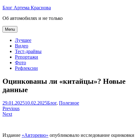
Skip
Блог Артема Краснова
to
Об автомобилях и не только
content
Menu
Лучшее
Видео
Тест-драйвы
Репортажи
Фото
Рефлексии
Оцинкованы ли «китайцы»? Новые
данные
Артем
29.01.2025
10.02.2025
Блог
,
Полезное
Навигация
Краснов
Previous
Next
по
записям
Издание
«Авторевю»
опубликовало исследование оцинковки