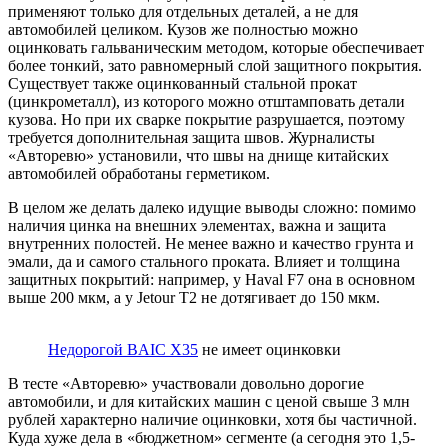
применяют только для отдельных деталей, а не для
автомобилей целиком. Кузов же полностью можно
оцинковать гальваническим методом, которые обеспечивает
более тонкий, зато равномерный слой защитного покрытия.
Существует также оцинкованный стальной прокат
(цинкрометалл), из которого можно отштамповать детали
кузова. Но при их сварке покрытие разрушается, поэтому
требуется дополнительная защита швов. Журналисты
«Авторевю» установили, что швы на днище китайских
автомобилей обработаны герметиком.
В целом же делать далеко идущие выводы сложно: помимо
наличия цинка на внешних элементах, важна и защита
внутренних полостей. Не менее важно и качество грунта и
эмали, да и самого стального проката. Влияет и толщина
защитных покрытий: например, у Haval F7 она в основном
выше 200 мкм, а у Jetour T2 не дотягивает до 150 мкм.
Недорогой BAIC X35
не имеет оцинковки
В тесте «Авторевю» участвовали довольно дорогие
автомобили, и для китайских машин с ценой свыше 3 млн
рублей характерно наличие оцинковки, хотя бы частичной.
Куда хуже дела в «бюджетном» сегменте (а сегодня это 1,5-