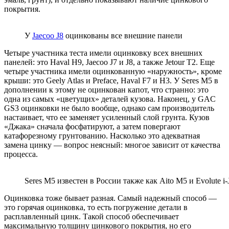
покрытия.
У
Jaecoo J8
оцинкованы все внешние панели
Четыре участника теста имели оцинковку всех внешних
панелей: это Haval H9, Jaecoo J7 и J8, а также Jetour T2. Еще
четыре участника имели оцинкованную «наружность», кроме
крыши: это Geely Atlas и Preface, Haval F7 и H3. У Seres M5 в
дополнении к этому не оцинкован капот, что странно: это
одна из самых «цветущих» деталей кузова. Наконец, у GAC
GS3 оцинковки не было вообще, однако сам производитель
настаивает, что ее заменяет усиленный слой грунта. Кузов
«Джака» сначала фосфатируют, а затем повергают
катафорезному грунтованию. Насколько это адекватная
замена цинку — вопрос неясный: многое зависит от качества
процесса.
Seres M5 известен в России также как Aito M5 и Evolute i
Оцинковка тоже бывает разная. Самый надежный способ —
это горячая оцинковка, то есть погружение детали в
расплавленный цинк. Такой способ обеспечивает
максимальную толщину цинкового покрытия, но его