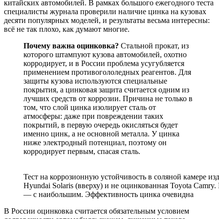
китайских автомобилей. В рамках большого ежегодного теста
специалисты журнала проверили наличие цинка на кузовах
десяти популярных моделей, и результаты весьма интересны:
всё не так плохо, как думают многие.
Почему важна оцинковка?
Стальной прокат, из
которого штампуют кузова автомобилей, охотно
корродирует, и в России проблема усугубляется
применением противогололедных реагентов. Для
защиты кузова используются специальные
покрытия, а цинковая защита считается одним из
лучших средств от коррозии. Причина не только в
том, что слой цинка изолирует сталь от
атмосферы: даже при повреждении таких
покрытий, в первую очередь окисляться будет
именно цинк, а не основной металла. У цинка
ниже электродный потенциал, поэтому он
корродирует первым, спасая сталь.
Тест на коррозионную устойчивость в соляной камере и
Hyundai Solaris (вверху) и не оцинкованная Toyota Camry
— с наибольшим. Эффективность цинка очевидна
В России оцинковка считается обязательным условием