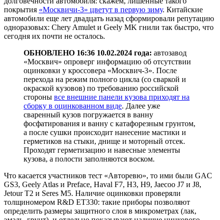
долговечности автомобиля: скажем, лишенные такого
покрытия
«Москвичи-3» цветут в первую зиму
. Китайские
автомобили еще лет двадцать назад сформировали репутацию
одноразовых: Chery Amulet и Geely MK гнили так быстро, что
сегодня их почти не осталось.
ОБНОВЛЕНО 16:36 10.02.2024 года:
автозавод
«Москвич» опроверг информацию об отсутствии
оцинковки у кроссовера «Москвич-3». После
перехода на режим полного цикла (со сваркой и
окраской кузовов) по требованию российской
стороны
все внешние панели кузова приходят на
сборку в оцинкованном виде
. Далее уже
сваренный кузов погружается в ванну
фосфатирования и ванну с катафорезным грунтом,
а после сушки происходит нанесение мастики и
герметиков на стыки, днище и моторный отсек.
Проходят герметизацию и навесные элементы
кузова, а полости заполняются воском.
Что касается участников тест «Авторевю», то ими были GAC
GS3, Geely Atlas и Preface, Haval F7, H3, H9, Jaecoo J7 и J8,
Jetour T2 и Seres M5. Наличие оцинковки проверяли
толщиномером R&D ET330: такие приборы позволяют
определить размеры защитного слоя в микрометрах (лак,
эмаль, грунт), и отдельно показывают наличие цинкового