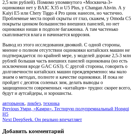
2,5 млн рублей). Помимо упомянутого «Москвича-3»
оцинковки нет у BAIC X35 и U5 Plus, у Changan Alsvin. А у
Kaiyi E5 или Chery Tiggo 4 Pro цинк нанесен, но частично.
Проблемные места порой скрыты от глаз, скажем, у Omoda C5
покрыты цинком большинство внешних панелей, но нет
оцинковки ниши в подполе багажника. А там частенько
скапливается влага и начинается коррозия.
Вывод из этого исследования двоякий. С одной стороны,
мнение о полном отсутствии оцинковки китайских машин не
подтверждается: по крайней мере, у моделей дороже 2,5-3 млн
рублей большая часть внешних панелей оцинкована (но есть
исключения вроде GAC GS3). С другой стороны, говорить о
долговечности китайских машин преждевременно: мы мало
знаем о методах, полноте и качестве оцинковки. И пока не
пройдет с десяток соленых зим, делать выводы о
защищенности современных «китайцев» трудно: скорее всего,
будут и аутсайдеры, и хорошисты.
авторынок
,
ликбез
,
техника
Навигация
Previous
Умри, «Камри». Тестирую полупремиальный Hongqi
H5
по
Next
DeepSeek. Он реально впечатляет
записям
Добавить комментарий