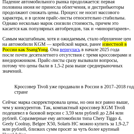
Падение автомобильного рынка продолжается: первая
половина июня не принесла облегчения, и дистрибьюторы
продолжают снижать цены. Процесс не носит массового
характера, и в целом прайс-листы относительно стабильны.
Однако несколько марок снизили стоимость, причем это
касается как популярных автобрендов, так и «миноритариев».
Самым масштабным, хотя и ожидаемым, стало обрушение цен
на автомобили KGM — корейской марки, ранее
известной в
России как SsangYong
. Она
вернулась
в начале 2025 года
после почти десятилетнего отсутствия с тремя кроссоверами и
внедорожником. Прайс-листы сразу вызывали вопросы,
потому что цены были в 1,5-2 раза выше среднерыночных
значений.
Кроссовер Tivoli уже продавали в России в 2017–2018 год
стране
Сейчас марка скорректировала цены, но они все равно выше,
чем у конкурентов. Так, компактный кроссовер KGM Tivoli
подешевел в базовой версии с 3,59 млн рублей до 2,84 млн
рублей. Соразмерные ему автомобили типа Chery Tiggo 4,
Geely Coolray, Belgee X50, Solaris HC можно купить за 1,9-2,7
млн рублей, близких сумм просят за чуть более крупный