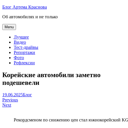
Skip
Блог Артема Краснова
to
Об автомобилях и не только
content
Menu
Лучшее
Видео
Тест-драйвы
Репортажи
Фото
Рефлексии
Корейские автомобили заметно
подешевели
Артем
19.06.2025
Блог
Навигация
Краснов
Previous
Next
по
записям
Рекордсменом по снижению цен стал южнокорейский K