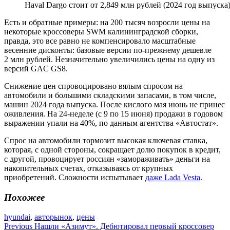
Haval Dargo стоит от 2,849 млн рублей (2024 год выпуска
Есть и обратные примеры: на 200 тысяч возросли цены на
некоторые кроссоверы SWM калининградской сборки,
правда, это все равно не компенсировало масштабные
весенние дисконты: базовые версии по-прежнему дешевле
2 млн рублей. Незначительно увеличились цены на одну из
версий GAC GS8.
Снижение цен спровоцировано вялым спросом на
автомобили и большими складскими запасами, в том числе,
машин 2024 года выпуска. После кислого мая июнь не принес
оживления. На 24-неделе (с 9 по 15 июня) продажи в годовом
выражении упали на 40%, по данным агентства «Автостат».
Спрос на автомобили тормозит высокая ключевая ставка,
которая, с одной стороны, сокращает долю покупок в кредит,
с другой, провоцирует россиян «замораживать» деньги на
накопительных счетах, отказываясь от крупных
приобретений. Сложности испытывает
даже Lada Vesta
.
Похожее
hyundai
,
авторынок
,
цены
Навигация
Previous
Нашли «Азимут». Дебютировал первый кроссовер