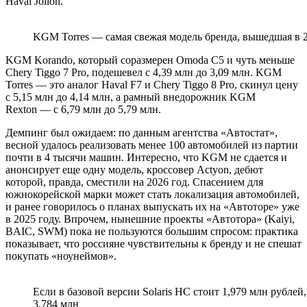
Haval Jolion.
KGM Torres — самая свежая модель бренда, вышедшая в 
KGM Korando, который соразмерен Omoda C5 и чуть меньше
Chery Tiggo 7 Pro, подешевел с 4,39 млн до 3,09 млн. KGM
Torres — это аналог Haval F7 и Chery Tiggo 8 Pro, скинул цену
с 5,15 млн до 4,14 млн, а рамный внедорожник KGM
Rexton — с 6,79 млн до 5,79 млн.
Демпинг был ожидаем: по данным агентства «Автостат»,
весной удалось реализовать менее 100 автомобилей из партии
почти в 4 тысячи машин. Интересно, что KGM не сдается и
анонсирует еще одну модель, кроссовер Actyon, дебют
которой, правда, сместили на 2026 год. Спасением для
южнокорейской марки может стать локализация автомобилей,
и ранее говорилось о планах выпускать их на «Автоторе» уже
в 2025 году. Впрочем, нынешние проекты «Автотора» (Kaiyi,
BAIC, SWM) пока не пользуются большим спросом: практика
показывает, что россияне чувствительны к бренду и не спешат
покупать «ноунеймов».
Если в базовой версии Solaris HC стоит 1,979 млн рубле
3,784 млн