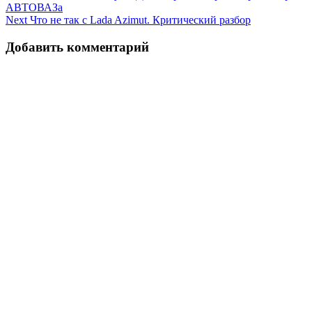
АВТОВАЗа
по
Next
Что не так с Lada Azimut. Критический разбор
записям
Добавить комментарий