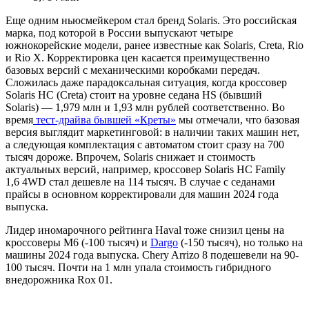
Еще одним ньюсмейкером стал бренд Solaris. Это российская
марка, под которой в России выпускают четыре
южнокорейские модели, ранее известные как Solaris, Creta, Rio
и Rio X. Корректировка цен касается преимущественно
базовых версий с механическими коробками передач.
Сложилась даже парадоксальная ситуация, когда кроссовер
Solaris HC (Creta) стоит на уровне седана HS (бывший
Solaris) — 1,979 млн и 1,93 млн рублей соответственно. Во
время
тест-драйва бывшей «Креты»
мы отмечали, что базовая
версия выглядит маркетинговой: в наличии таких машин нет,
а следующая комплектация с автоматом стоит сразу на 700
тысяч дороже. Впрочем, Solaris снижает и стоимость
актуальных версий, например, кроссовер Solaris HC Family
1,6 4WD стал дешевле на 114 тысяч. В случае с седанами
прайсы в основном корректировали для машин 2024 года
выпуска.
Лидер иномарочного рейтинга Haval тоже снизил цены на
кроссоверы М6 (-100 тысяч) и
Dargo
(-150 тысяч), но только на
машины 2024 года выпуска. Chery Arrizo 8 подешевели на 90-
100 тысяч. Почти на 1 млн упала стоимость гибридного
внедорожника Rox 01.