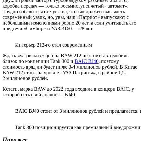
Двухлитровый мотор с турбонаддувом развивает 252 л. с.,
коробка передач — только восьмиступенчатый «автомат».
Трудно избавиться от чувства, что так должен выглядеть
современный уазик, но, увы, наш «Патриот» выпускают с
небольшими изменениями ровно 20 лет, а если учитывать его
предтечи «Симбир» и УАЗ-3160 — 28 лет.
Интерьер 212-го стал современным
Ждать «уазовских» цен на BAW 212 не стоит: автомобиль
близок по концепции Tank 300 и
BAIC BJ40
, поэтому
стоимость вряд ли будет ниже 3-4 миллионов рублей. В Китае
BAW 212 стоит на уровне «УАЗ Патриота», в районе 1,5-
2 миллионов рублей.
Кстати, марка BAW до 2022 года входила в концерн BAIC, у
которой есть свой аналог — BJ40.
BAIC BJ40 стоит от 3 миллионов рублей и предлагается, в
Tank 300 позиционируется как премиальный внедорожник
Похожее