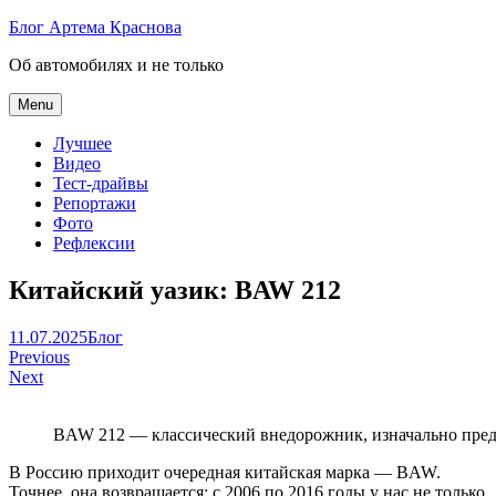
Skip
Блог Артема Краснова
to
Об автомобилях и не только
content
Menu
Лучшее
Видео
Тест-драйвы
Репортажи
Фото
Рефлексии
Китайский уазик: BAW 212
Артем
11.07.2025
Блог
Навигация
Краснов
Previous
Next
по
записям
BAW 212 — классический внедорожник, изначально пре
В Россию приходит очередная китайская марка — BAW.
Точнее, она возвращается: с 2006 по 2016 годы у нас не только