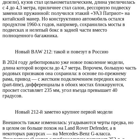
дизели), кузов стал цельнометаллическим, длина увеличилась
с 4 до 4,3 метра, приличнее стал салон, рессорную подвеску
заменили пружинной: получился этакий «УАЗ Патриот» на
китайский манер. Но конструктивно автомобиль остался
продуктом 1960-х годов, например, сохранились мосты в
подвесках и нелепый бокс в задней части вместо
полноценного багажника.
Новый BAW 212: такой и повезут в Россию
В 2024 году дебютировало уже новое поколение модели,
длина которой возросла до 4,7 метра. Впрочем, большую часть
родовых признаков она сохранила: в основе по-прежнему
рама, привод — с жестким подключением передних колес
(part-time), дифференциалы в обоих мостах блокируются,
просвет составляет 235 мм, угол въезда превышает 40
градусов.
Новый 212-й заметно крупнее первой модели
Внешность также изменилась: угадываются черты предка, но
в целом он больше похож на Land Rover Defender, а в
некоторых ракурсах — на Mercedes-Benz G-класса.