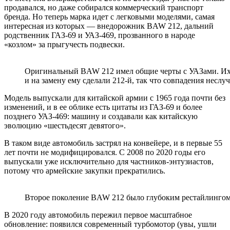
продавался, но даже собирался коммерческий транспорт
бренда. Но теперь марка идет с легковыми моделями, самая
интересная из которых — внедорожник BAW 212, дальний
родственник ГАЗ-69 и УАЗ-469, прозванного в народе
«козлом» за прыгучесть подвески.
Оригинальный BAW 212 имел общие черты с УАЗами. Их п
и на замену ему сделали 212-й, так что совпадения неслу
Модель выпускали для китайской армии с 1965 года почти без
изменений, и в ее облике есть цитаты из ГАЗ-69 и более
позднего УАЗ-469: машину и создавали как китайскую
эволюцию «шестьдесят девятого».
В таком виде автомобиль застрял на конвейере, и в первые 55
лет почти не модифицировался. С 2008 по 2020 годы его
выпускали уже исключительно для частников-энтузиастов,
потому что армейские закупки прекратились.
Второе поколение BAW 212 было глубоким рестайлингом
В 2020 году автомобиль пережил первое масштабное
обновление: появился современный турбомотор (увы, ушли