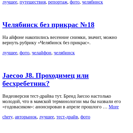
лучшее
,
путешествия
,
репортаж
,
фото
,
челябинск
Челябинск без прикрас №18
На айфоне накопились весенние снимки, значит, можно
вернуть рубрику «Челябинск без прикрас».
лучшее
,
фото
,
челайфон
,
челябинск
Jaecoo J8. Проходимец или
бесхребетник?
Видеоверсия тест-драйва тут. Бренд Jaecoo настолько
молодой, что в мамской терминологии мы бы назвали его
«годовасиком»: анонсирован в апреле прошлого …
More
chery
,
авторынок
,
лучшее
,
тест-драйв
,
фото