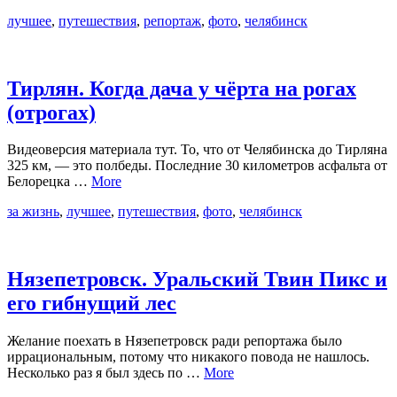
лучшее
,
путешествия
,
репортаж
,
фото
,
челябинск
Тирлян. Когда дача у чёрта на рогах
(отрогах)
Видеоверсия материала тут. То, что от Челябинска до Тирляна
325 км, — это полбеды. Последние 30 километров асфальта от
Белорецка …
More
за жизнь
,
лучшее
,
путешествия
,
фото
,
челябинск
Нязепетровск. Уральский Твин Пикс и
его гибнущий лес
Желание поехать в Нязепетровск ради репортажа было
иррациональным, потому что никакого повода не нашлось.
Несколько раз я был здесь по …
More