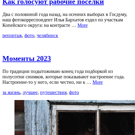
Как голосуют рабочие посёлки
Два с половиной года назад, на осенних выборах в Госдуму,
наш фотокорреспондент Илья Бархатов ездил по участкам
Копейского округа: на контрасте …
More
репортаж
,
фото
,
челябинск
Моменты 2023
По традиции подытоживаю конец года подборкой из
полусотни снимков, которые показывают настроение года.
Настроение-то у него, если честно, ни к …
More
за жизнь
,
лучшее
,
путешествия
,
фото