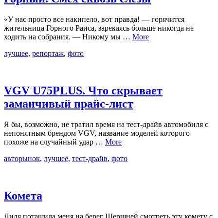
«У нас просто все накипело, вот правда! — горячится
жительница Горного Раиса, зарекаясь больше никогда не
ходить на собрания. — Никому мы …
More
лучшее
,
репортаж
,
фото
VGV U75PLUS. Что скрывает
заманчивый прайс-лист
Я бы, возможно, не тратил время на тест-драйв автомобиля с
непонятным брендом VGV, название моделей которого
похоже на случайный удар …
More
авторынок
,
лучшее
,
тест-драйв
,
фото
Комета
Лиля потащила меня на берег Шершней смотреть эту комету с