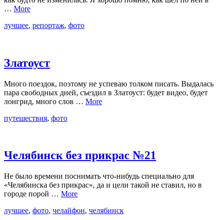
…
More
лучшее
,
репортаж
,
фото
Златоуст
Много поездок, поэтому не успеваю толком писать. Выдалась
пара свободных дней, съездил в Златоуст: будет видео, будет
лонгрид, много слов …
More
путешествия
,
фото
Челябинск без прикрас №21
Не было времени поснимать что-нибудь специально для
«Челябинска без прикрас», да и цели такой не ставил, но в
городе порой …
More
лучшее
,
фото
,
челайфон
,
челябинск