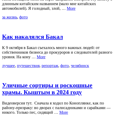
длинным китайским названием (мало мне китайских
автомобилей). Я голодный, злой, …
More
за жизнь
,
фото
Как накалялся Бакал
К 9 октября в Бакал съехалось много важных людей: от
собственников бизнеса до прокуроров и следователей разного
уровня. На кону …
More
лучшее
,
путешествия
,
репортаж
,
фото
,
челябинск
Уличные сортиры и роскошные
храмы. Кыштым в 2024 году
Видеоверсия тут. Сначала я ходил по Коноплянке, как по
району-призраку: во дворах с палисадниками и сарайками —
никого. Только пес, сидящий …
More