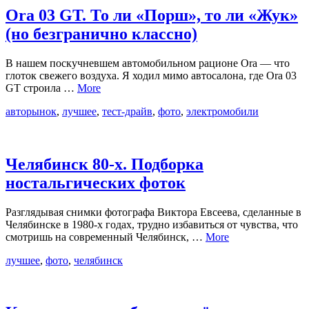
Ora 03 GT. То ли «Порш», то ли «Жук»
(но безгранично классно)
В нашем поскучневшем автомобильном рационе Ora — что
глоток свежего воздуха. Я ходил мимо автосалона, где Ora 03
GT строила …
More
авторынок
,
лучшее
,
тест-драйв
,
фото
,
электромобили
Челябинск 80-х. Подборка
ностальгических фоток
Разглядывая снимки фотографа Виктора Евсеева, сделанные в
Челябинске в 1980-х годах, трудно избавиться от чувства, что
смотришь на современный Челябинск, …
More
лучшее
,
фото
,
челябинск