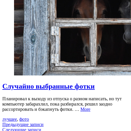
Случайно выбранные фотки
Планировал к выходу из отпуска о разном написать, но тут
компьютер забарахлил, пока разбирался, решил заодно
рассортировать и бэкапнуть фотки. …
More
лучшее
,
фото
Навигация
Предыдущие записи
Следующие записи