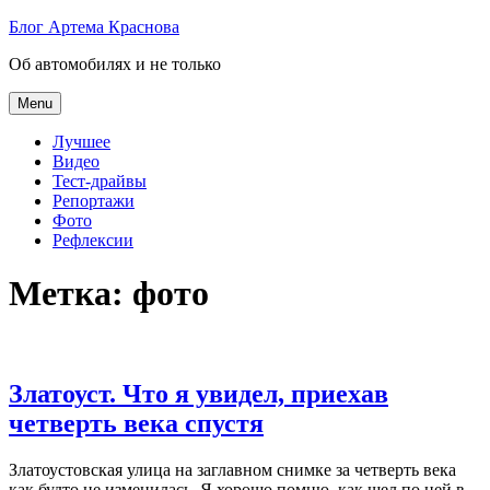
Skip
Блог Артема Краснова
to
Об автомобилях и не только
content
Menu
Лучшее
Видео
Тест-драйвы
Репортажи
Фото
Рефлексии
Метка:
фото
Златоуст. Что я увидел, приехав
четверть века спустя
Златоустовская улица на заглавном снимке за четверть века
как будто не изменилась. Я хорошо помню, как шел по ней в