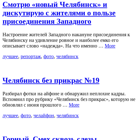
Смотрю «новый Челябинск» и
дискутирую с жителями о пользе
присоединения Западного
Настроение жителей Западного накануне присоединения к
Челябинску на удивление ровное и наиболее емко его
описывает слово «надежда». На что именно …
More
лучшее
,
репортаж
,
фото
,
челябинск
Челябинск без прикрас №19
Разбирал фотки на айфоне и обнаружил неплохие кадры.
Вспомнил про рубрику «Челябинск без прикрас», которую не
обновлял с июня прошлого …
More
лучшее
,
фото
,
челайфон
,
челябинск
Горный. Смех сквозь слезы