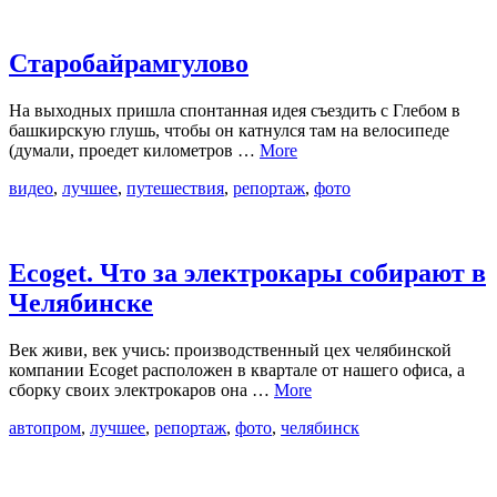
Старобайрамгулово
На выходных пришла спонтанная идея съездить с Глебом в
башкирскую глушь, чтобы он катнулся там на велосипеде
(думали, проедет километров …
More
видео
,
лучшее
,
путешествия
,
репортаж
,
фото
Ecoget. Что за электрокары собирают в
Челябинске
Век живи, век учись: производственный цех челябинской
компании Ecoget расположен в квартале от нашего офиса, а
сборку своих электрокаров она …
More
автопром
,
лучшее
,
репортаж
,
фото
,
челябинск