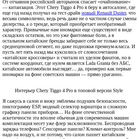
От отчаяния российский авторынок спасает «очайнивание»
— китаизация. Этот Chery Tiggo 4 Pro я беру в автосалоне, где
еще год назад получал на тест-драйв
новый Renault Duster
, что
весьма символично, ведь речь даже не о частном случае смены
дилерства, а о тренде, который приобретает необратимый
характер. Привычные нам иномарки еще существуют в виде
складских остатков, но это уже фантомные боли, а в
остальном китайские бренды забирают себе не только весь
среднеценовой сегмент, но даже подножья премиум-класса. И
пусть лет пять назад мы куксились от словосочетания
«китайские кроссоверы» и считали их уделом фанатов, но в
системе координат, где нулем является Lada Granta без АБС,
китайские автомобили выглядят… да, примерно как первые
иномарки на фоне советских машин — прямо ураганно.
Интерьер Chery Tiggo 4 Pro в топовой версии Style
Я сажусь в салон и вижу эмблемы подушек безопасности,
пиктограмму ESP, модный селектор вариатора и сложную
графику панели приборов… На фоне отечественной
аскетичности эта вполне обычная для современных машин
комплектация несет уже флер эксклюзивности. Беспроводная
зарядка телефона? Сенсорные панели? Климат-контроль? Мне
надо на воздух, и не потому, что салон пахнет китайским