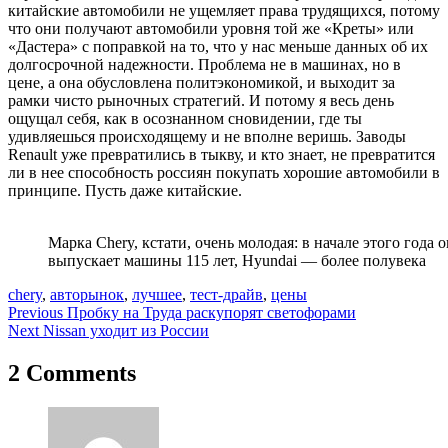
китайские автомобили не ущемляет права трудящихся, потому
что они получают автомобили уровня той же «Креты» или
«Дастера» с поправкой на то, что у нас меньше данных об их
долгосрочной надежности. Проблема не в машинах, но в
цене, а она обусловлена политэкономикой, и выходит за
рамки чисто рыночных стратегий. И потому я весь день
ощущал себя, как в осознанном сновидении, где ты
удивляешься происходящему и не вполне веришь. Заводы
Renault уже превратились в тыкву, и кто знает, не превратится
ли в нее способность россиян покупать хорошие автомобили в
принципе. Пусть даже китайские.
Марка Chery, кстати, очень молодая: в начале этого года
выпускает машины 115 лет, Hyundai — более полувека
chery
,
авторынок
,
лучшее
,
тест-драйв
,
цены
Навигация
Previous
Пробку на Труда раскупорят светофорами
Next
Nissan уходит из России
по
записям
2 Comments