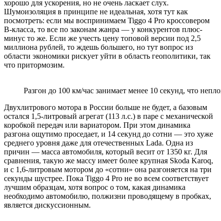
хорошо для ускорения, но не очень ласкает слух.
Шумоизоляция в принципе не идеальная, хотя тут как
посмотреть: если мы воспринимаем Tiggo 4 Pro кроссовером
B-класса, то все по законам жанра — у конкурентов плюс-
минус то же. Если же учесть цену топовой версии под 2,5
миллиона рублей, то ждешь большего, но тут вопрос из
области экономики рискует уйти в область геополитики, так
что притормозим.
Разгон до 100 км/час занимает менее 10 секунд, что непло
Двухлитрового мотора в России больше не будет, а базовым
остался 1,5-литровый агрегат (113 л.с.) в паре с механической
коробкой передач или вариатором. При этом динамика
разгона ощутимо проседает, и 14 секунд до сотни — это хуже
среднего уровня даже для отечественных Lada. Одна из
причин — масса автомобиля, который весит от 1350 кг. Для
сравнения, такую же массу имеет более крупная Skoda Karoq,
и с 1,6-литровым мотором до «сотни» она разгоняется на три
секунды шустрее. Пока Tiggo 4 Pro не во всем соответствует
лучшим образцам, хотя вопрос о том, какая динамика
необходимо автомобилю, полжизни проводящему в пробках,
является дискуссионным.