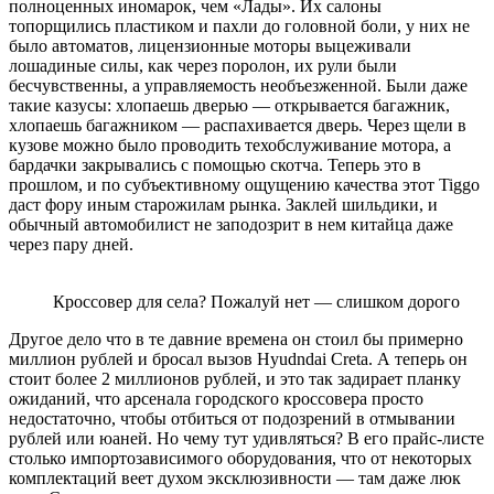
полноценных иномарок, чем «Лады». Их салоны
топорщились пластиком и пахли до головной боли, у них не
было автоматов, лицензионные моторы выцеживали
лошадиные силы, как через поролон, их рули были
бесчувственны, а управляемость необъезженной. Были даже
такие казусы: хлопаешь дверью — открывается багажник,
хлопаешь багажником — распахивается дверь. Через щели в
кузове можно было проводить техобслуживание мотора, а
бардачки закрывались с помощью скотча. Теперь это в
прошлом, и по субъективному ощущению качества этот Tiggo
даст фору иным старожилам рынка. Заклей шильдики, и
обычный автомобилист не заподозрит в нем китайца даже
через пару дней.
Кроссовер для села? Пожалуй нет — слишком дорого
Другое дело что в те давние времена он стоил бы примерно
миллион рублей и бросал вызов Hyudndai Creta. А теперь он
стоит более 2 миллионов рублей, и это так задирает планку
ожиданий, что арсенала городского кроссовера просто
недостаточно, чтобы отбиться от подозрений в отмывании
рублей или юаней. Но чему тут удивляться? В его прайс-листе
столько импортозависимого оборудования, что от некоторых
комплектаций веет духом эксклюзивности — там даже люк