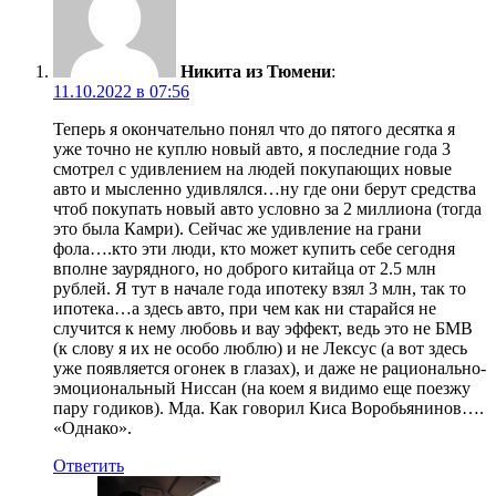
Никита из Тюмени
:
11.10.2022 в 07:56
Теперь я окончательно понял что до пятого десятка я
уже точно не куплю новый авто, я последние года 3
смотрел с удивлением на людей покупающих новые
авто и мысленно удивлялся…ну где они берут средства
чтоб покупать новый авто условно за 2 миллиона (тогда
это была Камри). Сейчас же удивление на грани
фола….кто эти люди, кто может купить себе сегодня
вполне заурядного, но доброго китайца от 2.5 млн
рублей. Я тут в начале года ипотеку взял 3 млн, так то
ипотека…а здесь авто, при чем как ни старайся не
случится к нему любовь и вау эффект, ведь это не БМВ
(к слову я их не особо люблю) и не Лексус (а вот здесь
уже появляется огонек в глазах), и даже не рационально-
эмоциональный Ниссан (на коем я видимо еще поезжу
пару годиков). Мда. Как говорил Киса Воробьянинов….
«Однако».
Ответить