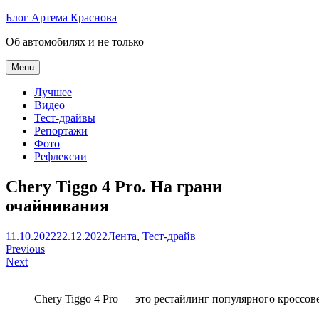
Skip
Блог Артема Краснова
to
Об автомобилях и не только
content
Menu
Лучшее
Видео
Тест-драйвы
Репортажи
Фото
Рефлексии
Cherу Tiggo 4 Pro. На грани
очайнивания
Артем
11.10.2022
22.12.2022
Лента
,
Тест-драйв
Навигация
Краснов
Previous
Next
по
записям
Chery Tiggo 4 Pro — это рестайлинг популярного кроссов