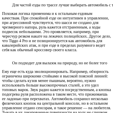
Для частой езды по трассе лучше выбирать автомобиль с
Похожая логика применима и к остальным ездовым
качествам. При спокойной езде он интуитивен в управлении,
при агрессивной чувствуется, что шасси не создано для
чрезмерного напора, руль кажется отстраненным, а ходы
подвесок небольшими. Это проявляется, например, при
чересчур резком накате на лежачих полицейских. Другое дело,
что Tiggo 4 Pro и не позиционируется как автомобиль для
кавалерийских атак, и при езде в пределах разумного ведет
себя как обычный кроссовер своего класса.
Он подходит для вылазок на природу, но не более того
Ему еще есть куда эволюционировать. Например, обзорность
ограничена широкими стойками и высокой поясной линией:
чтобы сделать кузов менее пышным, вероятно, нужно
использовать больше высокопрочных сталей, а это удел
топовых марок. Звук радио кажется посредственным, а кнопка
подогрева руля расположена в таком месте, что прижимаешь
ее ладонью при перехватах. Автомобиль сохранил несколько
физических кнопок на центральной консоли, но в остальном
управление отдано сенсорам, и такое решение — на любителя.
Тыкать в их лакированные поверхности на ходу не слишком