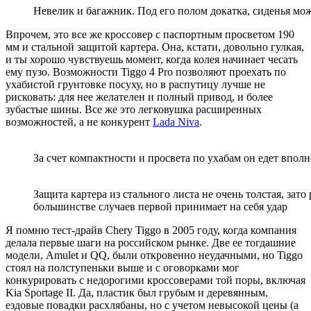
Невелик и багажник. Под его полом докатка, сиденья мож
Впрочем, это все же кроссовер с паспортным просветом 190
мм и стальной защитой картера. Она, кстати, довольно гулкая,
и ты хорошо чувствуешь момент, когда колея начинает чесать
ему пузо. Возможности Tiggo 4 Pro позволяют проехать по
ухабистой грунтовке посуху, но в распутицу лучше не
рисковать: для нее желателен и полный привод, и более
зубастые шины. Все же это легковушка расширенных
возможностей, а не конкурент
Lada Niva
.
За счет компактности и просвета по ухабам он едет впол
Защита картера из стального листа не очень толстая, зат
большинстве случаев первой принимает на себя удар
Я помню тест-драйв Chery Tiggo в 2005 году, когда компания
делала первые шаги на российском рынке. Две ее тогдашние
модели, Amulet и QQ, были откровенно неудачными, но Tiggo
стоял на полступеньки выше и с оговорками мог
конкурировать с недорогими кроссоверами той поры, включая
Kia Sportage II. Да, пластик был грубым и деревянным,
ездовые повадки расхлябаны, но с учетом невысокой цены (а