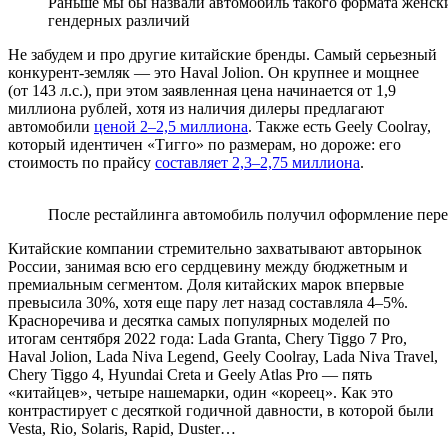
Раньше мы бы назвали автомобиль такого формата женским
гендерных различий
Не забудем и про другие китайские бренды. Самый серьезный
конкурент-земляк — это Haval Jolion. Он крупнее и мощнее
(от 143 л.с.), при этом заявленная цена начинается от 1,9
миллиона рублей, хотя из наличия дилеры предлагают
автомобили
ценой 2–2,5 миллиона
. Также есть Geely Coolray,
который идентичен «Тигго» по размерам, но дороже: его
стоимость по прайсу
составляет 2,3–2,75 миллиона
.
После рестайлинга автомобиль получил оформление пере
Китайские компании стремительно захватывают авторынок
России, занимая всю его сердцевину между бюджетным и
премиальным сегментом. Доля китайских марок впервые
превысила 30%, хотя еще пару лет назад составляла 4–5%.
Красноречива и десятка самых популярных моделей по
итогам сентября 2022 года: Lada Granta, Chery Tiggo 7 Pro,
Haval Jolion, Lada Niva Legend, Geely Coolray, Lada Niva Travel,
Chery Tiggo 4, Hyundai Creta и Geely Atlas Pro — пять
«китайцев», четыре нашемарки, один «кореец». Как это
контрастирует с десяткой годичной давности, в которой были
Vesta, Rio, Solaris, Rapid, Duster…