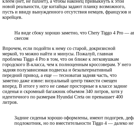
клеем (нет, не пахнет), а чтобы наконец привыкнуть к этой
новой реальности, где китайцы задают планку возможного,
пусть и ввиду вынужденного отсутствия немцев, французов и
корейцев.
На виде сбоку хорошо заметно, что Chery Tiggo 4 Pro — 
свесом
Впрочем, если подойти к нему со старой, докризисной
меркой, то можно найти и минусы. Пожалуй, главная
проблема Tiggo 4 Pro в том, что он ближе к легковушкам
городского В-класса, чем к полноценным кроссоверам. У него
задняя полузависимая подвеска и безальтернативный
передний привод, а еще — тесноватая задняя часть, что
заметно даже извне: визуальный центр тяжести смещен
вперед. В итоге у него не самые просторные в классе задние
сиденья и скромный багажник объемом 340 литров, хотя у
идентичного по размерам Hyundai Creta он превышает 400
литров.
Задние сиденья хорошо оформлены, имеют подогрев, де
подлокотник, но по вместительности Tiggo 4 — далеко не