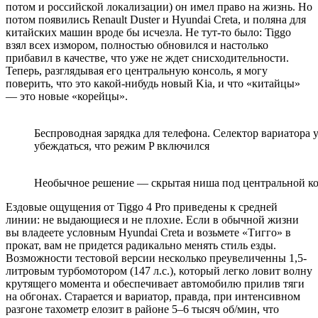
потом и российской локализации) он имел право на жизнь. Но
потом появились Renault Duster и Hyundai Creta, и поляна для
китайских машин вроде бы исчезла. Не тут-то было: Tiggo
взял всех измором, полностью обновился и настолько
прибавил в качестве, что уже не ждет снисходительности.
Теперь, разглядывая его центральную консоль, я могу
поверить, что это какой-нибудь новый Kia, и что «китайцы»
— это новые «корейцы».
Беспроводная зарядка для телефона. Селектор вариатора 
убеждаться, что режим P включился
Необычное решение — скрытая ниша под центральной к
Ездовые ощущения от Tiggo 4 Pro приведены к средней
линии: не выдающиеся и не плохие. Если в обычной жизни
вы владеете условным Hyundai Creta и возьмете «Тигго» в
прокат, вам не придется радикально менять стиль езды.
Возможности тестовой версии несколько преувеличенны 1,5-
литровым турбомотором (147 л.с.), который легко ловит волну
крутящего момента и обеспечивает автомобилю прилив тяги
на обгонах. Старается и вариатор, правда, при интенсивном
разгоне тахометр елозит в районе 5–6 тысяч об/мин, что