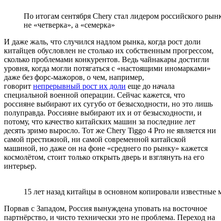
По итогам сентября Chery стал лидером российского рынк
не «четверка», а «семерка»
И даже жаль, что случился надлом рынка, когда рост доли
китайцев обусловлен не столько их собственным прогрессом,
сколько проблемами конкурентов. Ведь чайнакары достигли
уровня, когда могли потягаться с «настоящими иномарками»
даже без форс-мажоров, о чем, например,
говорит
непрерывный рост их доли
еще до начала
специальной военной операции. Сейчас кажется, что
россияне выбирают их сугубо от безысходности, но это лишь
полуправда. Россияне выбирают их и от безысходности, и
потому, что качество китайских машин за последние лет
десять зримо выросло. Тот же Chery Tiggo 4 Pro не является ни
самой престижной, ни самой современной китайской
машиной, но даже он на фоне «среднего по рынку» кажется
космолётом, стоит только открыть дверь и взглянуть на его
интерьер.
15 лет назад китайцы в основном копировали известные
Порвав с Западом, Россия вынуждена уповать на восточное
партнёрство, и чисто технически это не проблема. Переход на