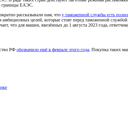
з границы ЕАЭС.
ократно рассказывали нам, что
у таможенной службы есть полн
ом амбициозных целей, которые стоят перед таможенной службой
ает, что для машин, ввезённых до 1 августа 2023 года, ответчико
ьство РФ
обозначило ещё в феврале этого года
. Покупка таких м
ынке