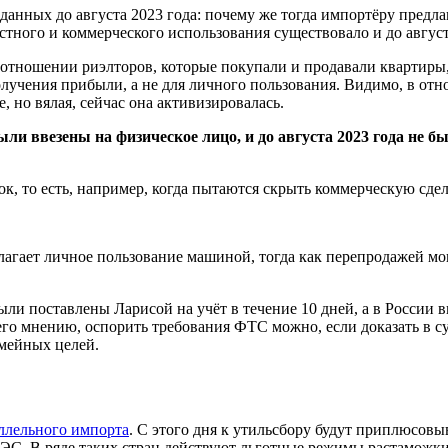
оданных до августа 2023 года: почему же тогда импортёру пред
стного и коммерческого использования существовало и до август
в отношении риэлторов, которые покупали и продавали квартиры
получения прибыли, а не для личного пользования. Видимо, в от
 но вялая, сейчас она активизировалась.
ли ввезены на физическое лицо, и до августа 2023 года не б
, то есть, например, когда пытаются скрыть коммерческую сдел
лагает личное пользование машиной, тогда как перепродажей мо
ли поставлены Ларисой на учёт в течение 10 дней, а в России 
его мнению, оспорить требования ФТС можно, если доказать в с
емейных целей.
ллельного импорта
. С этого дня к утильсбору будут приплюсов
С. В ряде таких стран действуют льготные режимы растаможки 