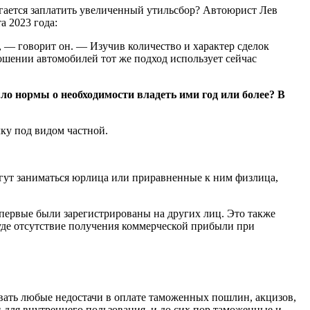
лагается заплатить увеличенный утильсбор? Автоюрист Лев
а 2023 года:
, — говорит он. — Изучив количество и характер сделок
ношении автомобилей тот же подход использует сейчас
ыло нормы о необходимости владеть ими год или более? В
ку под видом частной.
гут заниматься юрлица или приравненные к ним физлица,
впервые были зарегистрированы на других лиц. Это также
уде отсутствие получения коммерческой прибыли при
ывать любые недостачи в оплате таможенных пошлин, акцизов,
для внутреннего пользования, и до сих пор таможенные и