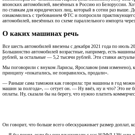
японских автомобилей, ввезённых в Россию из Белоруссии. Хо
по ставкам для юридических лиц, который в сотни раз выше. Д
ознакомились с требованием ФТС и попросили практикующего 
автомобилей, ввезённых по схеме параллельного импорта чере
О каких машинах речь
Все шесть автомобилей ввезены с декабря 2021 года по июль 2
Большинство автомобилей возрастные, например, есть машины 2
рублей, за остальные — 5,2 тысячи рублей. Эти ставки актуал
Мы поговорили с внуком Ларисы, Ярославом (имя изменено), к
принципу «покатались, не понравилось, продали».
— Раньше сама таможня как говорила: три машины в год можно 
машин за полгода», — сетует он. — Ну ввёз, ну и что? Это н
оплаты. Ну, сказали бы на берегу, что нужно платить коммерчес
Он говорит, что больше всего обескураживает размер доплат, 
— Я бы понял, если бы они взыскивали с нас НДФЛ 13% или друг