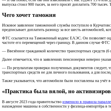
выпуска стоил 900 тысяч, за него просят доплатить 700 тысяч. T
Чего хочет таможня
Исковое заявление таможенной службы поступило в Курчатовски
предписывает доплатить разницу за все шесть автомобилей, кото
ФТС ссылается на Таможенный кодекс ЕАЭС. Он позволяет оцени
частоте его перемещений через границу. В данном случае ФТ
— Ввезённое гражданкой количество транспортных средств (6 
Далее отмечается, что в заявлениях пенсионерки неверно указа
— По результатам проверки полученных документов следует, ч
транспортных средств не для личного пользования, а для пос
Также указывается, что автомобили были поставлены на учёт 
«Практика была вялой, но активизиров
В августе 2023 года правительство
изменило в правила паралл
нахождение машины в собственности у физлица-импортёра в те