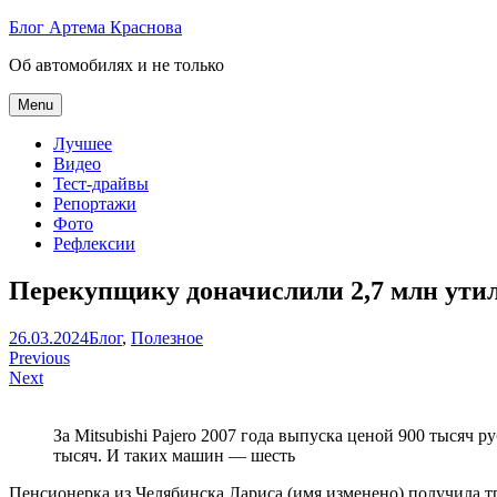
Skip
Блог Артема Краснова
to
Об автомобилях и не только
content
Menu
Лучшее
Видео
Тест-драйвы
Репортажи
Фото
Рефлексии
Перекупщику доначислили 2,7 млн утил
Артем
26.03.2024
Блог
,
Полезное
Навигация
Краснов
Previous
Next
по
записям
За Mitsubishi Pajero 2007 года выпуска ценой 900 тысяч 
тысяч. И таких машин — шесть
Пенсионерка из Челябинска Лариса (имя изменено) получила 