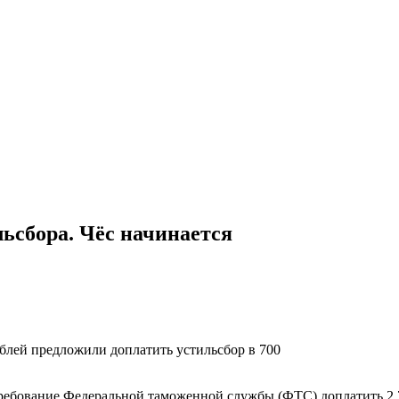
ьсбора. Чёс начинается
рублей предложили доплатить устильсбор в 700
требование Федеральной таможенной службы (ФТС) доплатить 2,