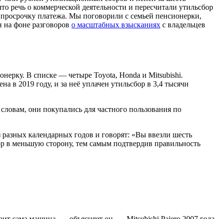
то речь о коммерческой деятельности и пересчитали утильсбор
а просрочку платежа. Мы поговорили с семьей пенсионерки,
н на фоне разговоров
о масштабных взысканиях
с владельцев
ерку. В списке — четыре Toyota, Honda и Mitsubishi.
 в 2019 году, и за неё уплачен утильсбор в 3,4 тысячи
словам, они покупались для частного пользования по
з разных календарных годов и говорят: «Вы ввезли шесть
ор в меньшую сторону, тем самым подтвердив правильность
ит сама машина, — объясняет он. — Mitsubishi Pajero 2007 года