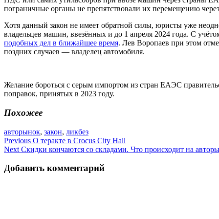
пограничные органы не препятствовали их перемещению чере
Хотя данный закон не имеет обратной силы, юристы уже неодн
владельцев машин, ввезённых и до 1 апреля 2024 года. С учёт
подобных дел в ближайшее время
. Лев Воропаев при этом отмеч
поздних случаев — владелец автомобиля.
Желание бороться с серым импортом из стран ЕАЭС правител
поправок, принятых в 2023 году.
Похожее
авторынок
,
закон
,
ликбез
Навигация
Previous
О теракте в Crocus City Hall
Next
Скидки кончаются со складами. Что происходит на автор
по
записям
Добавить комментарий