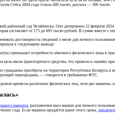
oyota Celica 2004 года стоила 400 тысяч, доплата — 300 тысяч.
й районный суд Челябинска. Оно датировано 22 февраля 2024 го
рая составляет от 175 до 695 тысяч рублей. В сумме вместе с пе
вать достоверность сведений о ввозе для личного пользования 
С пришла к следующему выводу:
штук) превышает потребность обычного физического лица в тра
на цель ввоза транспортного средства, что привело к ошибке при
то гражданка приобрела на территории Республики Беларусь и 
ледующей перепродажи, — говорится в требовании ФТС.
в разное время на различных физических лиц, хотя две машины, 
алась»
ельного импорта
, разграничив ввоз машин для личного пользова
чение года. Если машина продаётся ранее этого срока,
доплатит