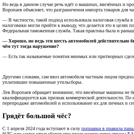
Но ведь в данном случае речь идёт о машинах, ввезённых и пр
Воропаев объясняет, что разграничения импорта товаров для ча
— В частности, такой подход использовала налоговая служба 
налоговики могли прийти к выводу, что делается это в целях 
Федеральная таможенная служба. Такая практика была и раньше,
— Хорошо, но ведь эти шесть автомобилей действительно бы
чём тут тогда нарушение?
— Есть так называемые понятия мнимых или притворных сделок
Другими словами, сам ввоз автомобиля частным лицом предпо
уплатившие повышенные утильсборы.
Лев Воропаев обращает внимание, что ввезённые машины не бы
квалифицируется как признак коммерческой деятельности. По 
перепродаже автомобилей и использование их для личных и с
Грядёт большой чёс?
С 1 апреля 2024 года вступают в силу
поправки в правила пара
НДС или самих утильсборов при ввозе машин через страны ЕАЭ