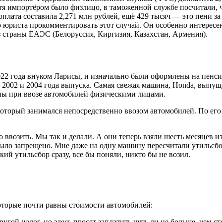
тя импортёром было физлицо, в таможенной службе посчитали, ч
оплата составила 2,271 млн рублей, ещё 429 тысяч — это пени з
юриста прокомментировать этот случай. Он особенно интересе
з страны ЕАЭС (Белоруссия, Киргизия, Казахстан, Армения).
022 года внуком Ларисы, и изначально были оформлены на пенсион
002 и 2004 года выпуска. Самая свежая машина, Honda, выпущена
ьны при ввозе автомобилей физическими лицами.
оторый занимался непосредственно ввозом автомобилей. По его 
ввозить. Мы так и делали. А они теперь взяли шесть месяцев и
е было запрещено. Мне даже на одну машину пересчитали утильсб
кий утильсбор сразу, все бы поняли, никто бы не возил.
которые почти равны стоимости автомобилей:
ой налог, но здесь просят заплатить чуть ли не больше, чем сто