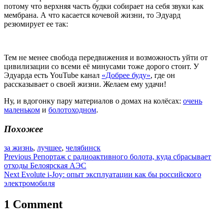
потому что верхняя часть будки собирает на себя звуки как
мембрана. А что касается кочевой жизни, то Эдуард
резюмирует ее так:
Тем не менее свобода передвижения и возможность уйти от
цивилизации со всеми её минусами тоже дорого стоит. У
Эдуарда есть YouTube канал
«Добрее буду»
, где он
рассказывает о своей жизни. Желаем ему удачи!
Ну, и вдогонку пару материалов о домах на колёсах:
очень
маленьком
и
болотоходном
.
Похожее
за жизнь
,
лучшее
,
челябинск
Навигация
Previous
Репортаж с радиоактивного болота, куда сбрасывает
отходы Белоярская АЭС
по
Next
Evolute i-Joy: опыт эксплуатации как бы российского
записям
электромобиля
1 Comment