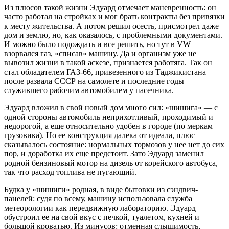
Из плюсов такой жизни Эдуард отмечает маневренность: он
часто работал на стройках и мог брать контракты без привязки
к месту жительства. А потом решил осесть, присмотрел даже
дом и землю, но, как оказалось, с проблемными документами.
И можно было подождать и все решить, но тут в VW
взорвался газ, «списав» машину. Да и организм уже не
вывозил жизни в такой аскезе, признается работяга. Так он
стал обладателем ГАЗ-66, привезенного из Таджикистана
после развала СССР на самолете и последние годы
служившего рабочим автомобилем у пасечника.
Эдуард вложил в свой новый дом много сил: «шишига» — с
одной стороны автомобиль неприхотливый, проходимый и
недорогой, а еще относительно удобен в городе (по меркам
грузовика). Но ее конструкция далека от идеала, плюс
сказывалось состояние: нормальных тормозов у нее нет до сих
пор, и доработка их еще предстоит. Зато Эдуард заменил
родной бензиновый мотор на дизель от корейского автобуса,
так что расход топлива не пугающий.
Будка у «шишиги» родная, в виде бытовки из сэндвич-
панелей: судя по всему, машину использовала служба
метеорологии как передвижную лабораторию. Эдуард
обустроил ее на свой вкус с печкой, туалетом, кухней и
большой кроватью. Из минусов: отменная слышимость,