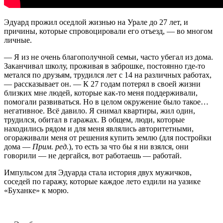
Эдуард прожил оседлой жизнью на Урале до 27 лет, и
причины, которые спровоцировали его отъезд, — во многом
личные.
— Я из не очень благополучной семьи, часто убегал из дома.
Заканчивал школу, проживая в заброшке, постоянно где-то
метался по друзьям, трудился лет с 14 на различных работах,
— рассказывает он. — К 27 годам потерял в своей жизни
близких мне людей, которые как-то меня поддерживали,
помогали развиваться. Но в целом окружение было такое…
негативное. Всё давило. Я снимал квартиры, жил один,
трудился, обитал в гаражах. В общем, люди, которые
находились рядом и для меня являлись авторитетными,
огораживали меня от решения купить землю (для постройки
дома —
Прим. ред.
), то есть за что бы я ни взялся, они
говорили — не дергайся, вот работаешь — работай.
Импульсом для Эдуарда стала история двух мужичков,
соседей по гаражу, которые каждое лето ездили на уазике
«Буханке» к морю.