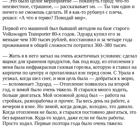
— Это было целое мероприятие — покинуть город: что-то
неизвестное, страшное, — рассказывает он. — Ты там один и
ничего не сможешь сделать. И я как-то рубанул с плеча,
решил: «А что я теряю? Повидай мир».
Первой его машиной был бывший автодом на базе старого
Volkswagen Transporter 80-х годов. Эдуард купил его за
меньше чем 100 тысяч рублей, восстановил и за четыре года
проживания в общей сложности потратил 360–380 тысяч.
— Жить я в него заехал на очень аскетичных условиях: сделал
ящики для хранения продуктов, бак под воду, из отопления у
меня была инфракрасная газовая горелка, которую я ставил на
кирпичи по центру и протапливал вэн перед сном. С Урала я
уезжал, когда шел снег, и моя цель была — добраться к морю,
— вспоминает Эдуард. — Отопление появилось на второй
год, и зимой было очень тяжело. Я старался много ходить,
больше двигаться. Мой основной доход был — работа на
стройках, разнорабочка и прочее. Ты весь день на работе, а
вечером в вэне. Но зимой, когда дожди, холодно, это давило.
Когда отопления не было, я старался постоянно двигаться, это
без вариантов. Куда-то ходил, даже если не было работы.
Просто ходил. Первые полтора года было очень тяжело.