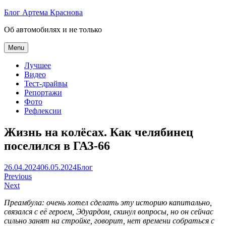
Skip
Блог Артема Краснова
to
Об автомобилях и не только
content
Menu
Лучшее
Видео
Тест-драйвы
Репортажи
Фото
Рефлексии
Жизнь на колёсах. Как челябинец
поселился в ГАЗ-66
Артем
26.04.2024
06.05.2024
Блог
Навигация
Краснов
Previous
Next
по
Преамбула: очень хотел сделать эту историю капитально,
записям
связался с её героем, Эдуардом, скинул вопросы, но он сейчас
сильно занят на стройке, говорит, нет времени собраться с