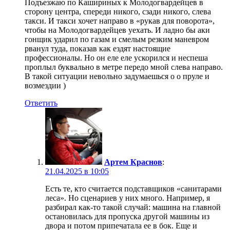
Подъезжаю по Кашириных к Молодогвардейцев в
сторону центра, спереди никого, сзади никого, слева
такси. И такси хочет направо в «рукав для поворота»,
чтобы на Молодогвардейцев уехать. И ладно бы аки
гонщик ударил по газам и смелым резким маневром
рванул туда, показав как ездят настоящие
профессионалы. Но он еле еле ускорился и неспеша
проплыл буквально в метре передо мной слева направо.
В такой ситуации невольно задумаешься о о пруле и
возмездии )
Ответить
Артем Краснов
:
21.04.2025 в 10:05
Есть те, кто считается подставщиков «санитарами
леса». Но сценариев у них много. Например, я
разбирал как-то такой случай: машина на главной
остановилась для пропуска другой машины из
двора и потом припечатала ее в бок. Еще и