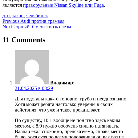
являются
праворульные Nissan Skyline или Fuga
.
дтп
,
закон
,
челябинск
Навигация
Previous
Audi против трамвая
Next
Горный. Смех сквозь слезы
по
записям
11 Comments
Владимир
:
21.04.2025 в 08:29
Для подставы как-то топорно, грубо и неоднозначно.
Хотя может ребята настолько уверены в своих
действиях, что уже и такое прокатывает.
По существу, 10.1 вообще не понятно здесь каким
местом, а 8.9 нужно оооочень сильно натягивать.
Валдай ехал спокойно, предсказуемо, справа место
было, хотя судя по всему поворачивал он как раз из