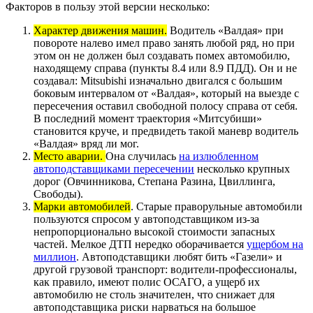
Факторов в пользу этой версии несколько:
Характер движения машин.
Водитель «Валдая» при
повороте налево имел право занять любой ряд, но при
этом он не должен был создавать помех автомобилю,
находящему справа (пункты 8.4 или 8.9 ПДД). Он и не
создавал: Mitsubishi изначально двигался с большим
боковым интервалом от «Валдая», который на выезде с
пересечения оставил свободной полосу справа от себя.
В последний момент траектория «Митсубиши»
становится круче, и предвидеть такой маневр водитель
«Валдая» вряд ли мог.
Место аварии.
Она случилась
на излюбленном
автоподставщиками пересечении
несколько крупных
дорог (Овчинникова, Степана Разина, Цвиллинга,
Свободы).
Марки автомобилей
. Старые праворульные автомобили
пользуются спросом у автоподставщиком из-за
непропорционально высокой стоимости запасных
частей. Мелкое ДТП нередко оборачивается
ущербом на
миллион
. Автоподставщики любят бить «Газели» и
другой грузовой транспорт: водители-профессионалы,
как правило, имеют полис ОСАГО, а ущерб их
автомобилю не столь значителен, что снижает для
автоподставщика риски нарваться на большое