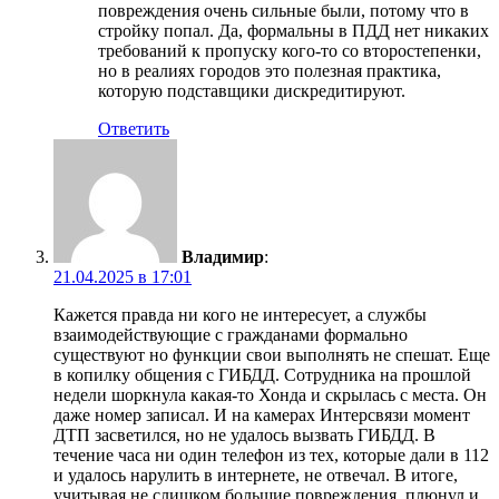
повреждения очень сильные были, потому что в
стройку попал. Да, формальны в ПДД нет никаких
требований к пропуску кого-то со второстепенки,
но в реалиях городов это полезная практика,
которую подставщики дискредитируют.
Ответить
Владимир
:
21.04.2025 в 17:01
Кажется правда ни кого не интересует, а службы
взаимодействующие с гражданами формально
существуют но функции свои выполнять не спешат. Еще
в копилку общения с ГИБДД. Сотрудника на прошлой
недели шоркнула какая-то Хонда и скрылась с места. Он
даже номер записал. И на камерах Интерсвязи момент
ДТП засветился, но не удалось вызвать ГИБДД. В
течение часа ни один телефон из тех, которые дали в 112
и удалось нарулить в интернете, не отвечал. В итоге,
учитывая не слишком большие повреждения, плюнул и