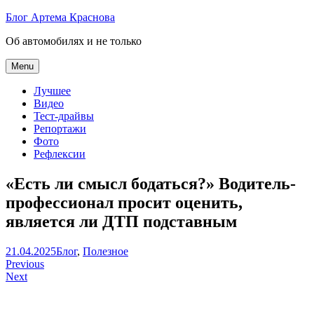
Skip
Блог Артема Краснова
to
Об автомобилях и не только
content
Menu
Лучшее
Видео
Тест-драйвы
Репортажи
Фото
Рефлексии
«Есть ли смысл бодаться?» Водитель-
профессионал просит оценить,
является ли ДТП подставным
Артем
21.04.2025
Блог
,
Полезное
Навигация
Краснов
Previous
Next
по
записям