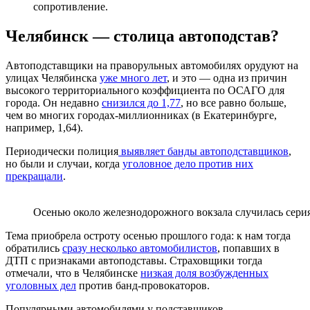
сопротивление.
Челябинск — столица автоподстав?
Автоподставщики на праворульных автомобилях орудуют на
улицах Челябинска
уже много лет
, и это — одна из причин
высокого территориального коэффициента по ОСАГО для
города. Он недавно
снизился до 1,77
, но все равно больше,
чем во многих городах-миллионниках (в Екатеринбурге,
например, 1,64).
Периодически полиция
выявляет банды автоподставщиков
,
но были и случаи, когда
уголовное дело против них
прекращали
.
Осенью около железнодорожного вокзала случилась сер
Тема приобрела остроту осенью прошлого года: к нам тогда
обратились
сразу несколько автомобилистов
, попавших в
ДТП с признаками автоподставы. Страховщики тогда
отмечали, что в Челябинске
низкая доля возбужденных
уголовных дел
против банд-провокаторов.
Популярными автомобилями у подставщиков