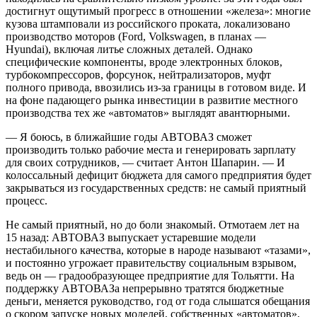
достигнут ощутимый прогресс в отношении «железа»: многие
кузова штамповали из российского проката, локализовано
производство моторов (Ford, Volkswagen, в планах —
Hyundai), включая литье сложных деталей. Однако
специфические компоненты, вроде электронных блоков,
турбокомпрессоров, форсунок, нейтрализаторов, муфт
полного привода, ввозились из-за границы в готовом виде. И
на фоне падающего рынка инвестиции в развитие местного
производства тех же «автоматов» выглядят авантюрными.
— Я боюсь, в ближайшие годы АВТОВАЗ сможет
производить только рабочие места и генерировать зарплату
для своих сотрудников, — считает Антон Шапарин. — И
колоссальный дефицит бюджета для самого предприятия будет
закрываться из государственных средств: не самый приятный
процесс.
Не самый приятный, но до боли знакомый. Отмотаем лет на
15 назад: АВТОВАЗ выпускает устаревшие модели
нестабильного качества, которые в народе называют «тазами»,
и постоянно угрожает правительству социальным взрывом,
ведь он — градообразующее предприятие для Тольятти. На
поддержку АВТОВАЗа непрерывно тратятся бюджетные
деньги, меняется руководство, год от года слышатся обещания
о скором запуске новых моделей, собственных «автоматов»,