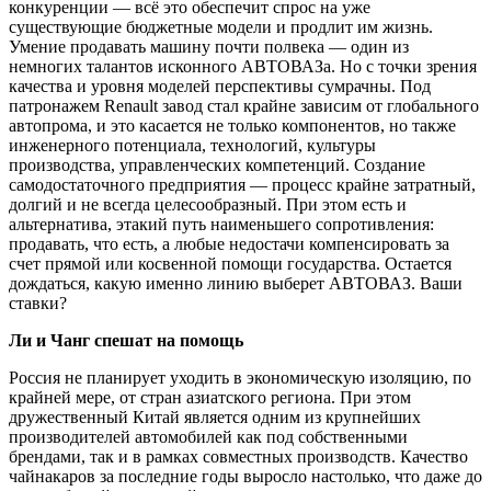
конкуренции — всё это обеспечит спрос на уже
существующие бюджетные модели и продлит им жизнь.
Умение продавать машину почти полвека — один из
немногих талантов исконного АВТОВАЗа. Но с точки зрения
качества и уровня моделей перспективы сумрачны. Под
патронажем Renault завод стал крайне зависим от глобального
автопрома, и это касается не только компонентов, но также
инженерного потенциала, технологий, культуры
производства, управленческих компетенций. Создание
самодостаточного предприятия — процесс крайне затратный,
долгий и не всегда целесообразный. При этом есть и
альтернатива, этакий путь наименьшего сопротивления:
продавать, что есть, а любые недостачи компенсировать за
счет прямой или косвенной помощи государства. Остается
дождаться, какую именно линию выберет АВТОВАЗ. Ваши
ставки?
Ли и Чанг спешат на помощь
Россия не планирует уходить в экономическую изоляцию, по
крайней мере, от стран азиатского региона. При этом
дружественный Китай является одним из крупнейших
производителей автомобилей как под собственными
брендами, так и в рамках совместных производств. Качество
чайнакаров за последние годы выросло настолько, что даже до