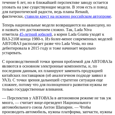
течение 6 лет, но в ближайшей перспективе заводу остается
уповать на уже существующие модели. В этом есть и повод
для патриотической радости, ведь планы Renault,
фактически,
ставили крест на исконно российском автопроме
.
Теперь национальные модели возвращаются на авансцену, но
и назвать это достижением сложно. Так, Lada Niva
отметила
45-летний юбилей
, а корни Lada Granta уходят к
ВАЗ-2108 конца 1980-х. Из более-менее современных моделей
АВТОВАЗ располагает разве что Lada Vesta, но она
дебютировала в 2015 году и тоже начинает морально
устаревать.
С производственной точки зрения проблемой для АВТОВАЗа
являются в основном электронные компоненты, и, по
последним данным, их планируют заменить продукцией
китайских поставщиков (об аналогичном подходе заявил и
УАЗ). С точки зрения дальнешей стратегии ситуация еще
сложнее, потому что для полноценного развития нужны не
только государственные вливания.
— Перспектив у АВТОВАЗа в автономном режиме не так уж
много, — считает вице-президент Национального
автомобильного союза Антон Шапарин. — Чтобы
производить автомобиль, нужны платформа, запчасти, нужны