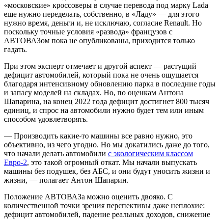
«московские» кроссоверы в случае перевода под марку Lada
еще нужно переделать, собственно, в «Ладу» — для этого
нужно время, деньги и, не исключаю, согласие Renault. Но
поскольку точные условия «развода» французов с
АВТОВАЗом пока не опубликованы, приходится только
гадать.
При этом эксперт отмечает и другой аспект — растущий
дефицит автомобилей, который пока не очень ощущается
благодаря интенсивному обновлению парка в последние годы
и запасу моделей на складах. Но, по оценкам Антона
Шапарина, на конец 2022 года дефицит достигнет 800 тысяч
единиц, и спрос на автомобили нужно будет тем или иным
способом удовлетворять.
— Производить какие-то машины все равно нужно, это
объективно, из чего угодно. Но мы докатились даже до того,
что начали делать автомобили
с экологическим классом
Евро-2
, это такой огромный откат. Мы начали выпускать
машины без подушек, без АБС, и они будут уносить жизни и
жизни, — полагает Антон Шапарин.
Положение АВТОВАЗа можно оценить двояко. С
количественной точки зрения перспективы даже неплохие:
дефицит автомобилей, падение реальных доходов, снижение