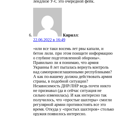
лендлизе У-С это очередной фейк.
Кирилл
:
22.06.2022 в 16:49
«или все таки восемь лет рвы капали, и
бетон лили. при этом поищите информацию
о глубине подготовленной обороны».
Правильно ли я понимаю, что армия
Украины 8 лет пыталась вернуть контроль
над самопровозглашенными республиками?
А как по-вашему должна действовать армия
страны, в подобной ситуации?
Независимость ДНР/ЛНР ведь почти никто
не признавал (да и сейчас ситуация не
сильно изменилась). И как интересно так
получилось, что «простые шахтеры» смогли
регулярной армии противостоять все это
время. Откуда у «простых шахтеров» столько
оружия появилось интересно.