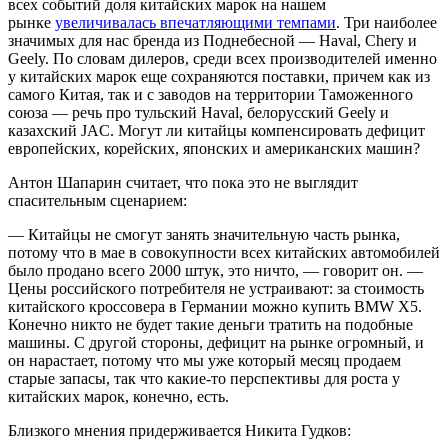
всех событий доля китайских марок на нашем
рынке
увеличивалась впечатляющими темпами
. Три наиболее
значимых для нас бренда из Поднебесной — Haval, Chery и
Geely. По словам дилеров, среди всех производителей именно
у китайских марок еще сохраняются поставки, причем как из
самого Китая, так и с заводов на территории Таможенного
союза — речь про тульский Haval, белорусский Geely и
казахский JAC. Могут ли китайцы компенсировать дефицит
европейских, корейских, японских и американских машин?
Антон Шапарин считает, что пока это не выглядит
спасительным сценарием:
— Китайцы не смогут занять значительную часть рынка,
потому что в мае в совокупности всех китайских автомобилей
было продано всего 2000 штук, это ничто, — говорит он. —
Цены российского потребителя не устраивают: за стоимость
китайского кроссовера в Германии можно купить BMW X5.
Конечно никто не будет такие деньги тратить на подобные
машины. С другой стороны, дефицит на рынке огромный, и
он нарастает, потому что мы уже который месяц продаем
старые запасы, так что какие-то перспективы для роста у
китайских марок, конечно, есть.
Близкого мнения придерживается Никита Гудков: