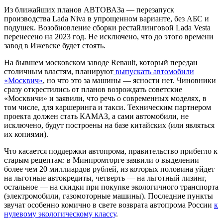
Из ближайших планов АВТОВАЗа — перезапуск
производства Lada Niva в упрощенном варианте, без АБС и
подушек. Возобновление сборки рестайлинговой Lada Vesta
перенесено на 2023 год. Не исключено, что до этого времени
завод в Ижевске будет стоять.
На бывшем московском заводе Renault, который передан
столичным властям, планируют
выпускать автомобили
«Москвич»
, но что это за машины — ясности нет. Чиновники
сразу открестились от планов возрождать советские
«Москвичи» и заявили, что речь о современных моделях, в
том числе, для каршеринга и такси. Техническим партнером
проекта должен стать КАМАЗ, а сами автомобили, не
исключено, будут построены на базе китайских (или являться
их копиями).
Что касается поддержки автопрома, правительство прибегло к
старым рецептам: в Минпромторге заявили о выделении
более чем 20 миллиардов рублей, из которых половина уйдет
на льготные автокредиты, четверть — на льготный лизинг,
остальное — на скидки при покупке экологичного транспорта
(электромобили, газомоторные машины). Последние пункты
звучат особенно комично в свете возврата автопрома России
к
нулевому экологическому классу
.