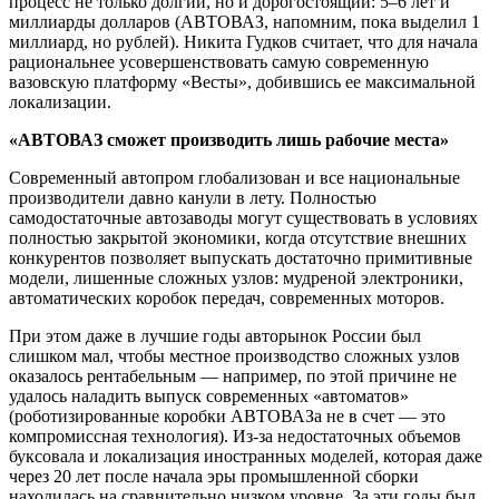
процесс не только долгий, но и дорогостоящий: 5–6 лет и
миллиарды долларов (АВТОВАЗ, напомним, пока выделил 1
миллиард, но рублей). Никита Гудков считает, что для начала
рациональнее усовершенствовать самую современную
вазовскую платформу «Весты», добившись ее максимальной
локализации.
«АВТОВАЗ сможет производить лишь рабочие места»
Современный автопром глобализован и все национальные
производители давно канули в лету. Полностью
самодостаточные автозаводы могут существовать в условиях
полностью закрытой экономики, когда отсутствие внешних
конкурентов позволяет выпускать достаточно примитивные
модели, лишенные сложных узлов: мудреной электроники,
автоматических коробок передач, современных моторов.
При этом даже в лучшие годы авторынок России был
слишком мал, чтобы местное производство сложных узлов
оказалось рентабельным — например, по этой причине не
удалось наладить выпуск современных «автоматов»
(роботизированные коробки АВТОВАЗа не в счет — это
компромиссная технология). Из-за недостаточных объемов
буксовала и локализация иностранных моделей, которая даже
через 20 лет после начала эры промышленной сборки
находилась на сравнительно низком уровне. За эти годы был