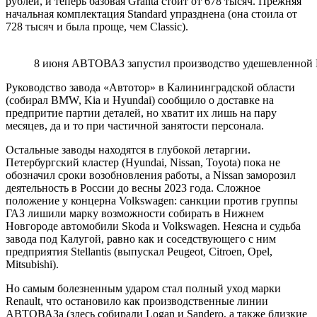
рублей, и теперь базовая Granta стоит от 678 тысяч. Прежняя
начальная комплектация Standard упразднена (она стоила от
728 тысяч и была проще, чем Classic).
8 июня АВТОВАЗ запустил производство удешевленной L
Руководство завода «Автотор» в Калининградской области
(собирал BMW, Kia и Hyundai) сообщило о доставке на
предпритие партии деталей, но хватит их лишь на пару
месяцев, да и то при частичной занятости персонала.
Остальные заводы находятся в глубокой летаргии.
Петербургский кластер (Hyundai, Nissan, Toyota) пока не
обозначил сроки возобновления работы, а Nissan заморозил
деятельность в России до весны 2023 года. Сложное
положение у концерна Volkswagen: санкции против группы
ГАЗ лишили марку возможности собирать в Нижнем
Новгороде автомобили Skoda и Volkswagen. Неясна и судьба
завода под Калугой, равно как и соседствующего с ним
предприятия Stellantis (выпускал Peugeot, Citroen, Opel,
Mitsubishi).
Но самым болезненным ударом стал полный уход марки
Renault, что остановило как производственные линии
АВТОВАЗа (здесь собирали Logan и Sandero, а также близкие