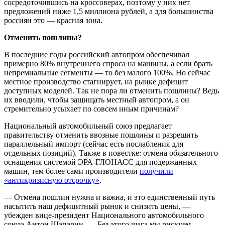
сосредоточившись на кроссоверах, поэтому у них нет
предложений ниже 1,5 миллиона рублей, а для большинства
россиян это — красная зона.
Отменить пошлины?
В последние годы российский автопром обеспечивал
примерно 80% внутреннего спроса на машины, а если брать
непремиальные сегменты — то без малого 100%. Но сейчас
местное производство стагнирует, на рынке дефицит
доступных моделей. Так не пора ли отменить пошлины? Ведь
их вводили, чтобы защищать местный автопром, а он
стремительно усыхает по совсем иным причинам?
Национальный автомобильный союз предлагает
правительству отменить ввозные пошлины и разрешить
параллельный импорт (сейчас есть послабления для
отдельных позиций). Также в повестке: отмена обязательного
оснащения системой ЭРА-ГЛОНАСС для подержанных
машин, тем более сами производители
получили
«антикризисную отсрочку»
.
— Отмена пошлин нужна и важна, и это единственный путь
насытить наш дефицитный рынок и снизить цены, —
убежден вице-президент Национального автомобильного
союза Антон Шапарин. — Без этого шага мы рискуем