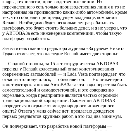
кадры, технологии, производственные линии. Из
перечисленного есть только производственная линия и то не
настроенная на производство каких-либо автомобилей, кроме
тех, что собирали при предыдущем владельце, компании
Renault. Необходимо будет несколько лет разрабатывать
платформу, это будет стоить больших денег, и я не уверен, что
у АВТОВАЗа есть инженерные компетенции, чтобы такую
платформу разработать.
Заместитель главного редактора журнала «За рулем» Никита
Гудков отмечает, что наследие Renault имеет две стороны:
— С одной стороны, за 15 лет сотрудничества АВТОВАЗ
перенял у Renault колоссальный опыт конструирования
современных автомобилей — и Lada Vesta подтверждает, что
отчасти это получилось, — объясняет он. — Но инженерно-
конструкторская школа АвтоВАЗа за эти годы перестала быть
самостоятельной и самодостаточной, и это совершенно
нормально, когда предприятие является частью огромной
транснациональной корпорации. Сможет ли АВТОВАЗ
возродиться в отрыве от международного инженерного
опыта? Ответа у меня сейчас нет: предлагаю дождаться
первых результатов крупных работ, а это год-два минимум.
Он подчеркивает, что разработка новой платформы —