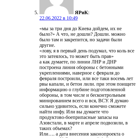
ЯРиК
:
22.06.2022 в 10:49
«мы за три дня до Киева дойдем, их не
было?» А что, не дошли? Дошли. можно
было там и закрепится, но задачи были
другие.
«лову, я в первый день подумал, что коль все
это затеялось, то может быть прав»
а как думаете, по линии ЛНР и ДНР
построена линия обороны с бетонными
укреплениями, наверное с февраля до
февраля построили, или все таки восемь лет
рвы капали, и бетон лили. при этом поищите
информацию о глубине подготовленной
обороны, в том числе и бесконтрольным
минированием всего и вся, ВСУ. Я думаю
сильно удивитесь, если конечно сможете
найти инфу. Или вы думаете что
продуктово-боеприпасные запасы на
Азовстали, в марте и апреле подвозили, в
таких объемах?
Или…. а дата внесения законопроекта о