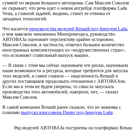
суммой по меркам большого автопрома. Сам Максим Соколов
не скрывает, что речь идет о неком апгрейде платформы Lada
Vesta, а главной задачей, видимо, станет ее отвязка от
западных технологий.
Что касается
производства моделей Renault под брендом Lada
,
о чем заявляли чиновники Минпромторга, руководство
АВТОВАЗа оценивает перспективу крайне осторожно.
Максим Соколов, в частности, отметил большое количество
иностранных комплектующих из «недружественных стран»,
что осложняет стабильный выпуск машин.
— В связи с этим мы сейчас оцениваем эти риски, оцениваем
наши возможности и ресурсы, которые требуются для запуска
этих моделей, и самое главное — нацеленность Renault и
других поставщиков продолжать отношения с АВТОВАЗом.
Если мы в этом не будем уверены, то смысла запускать
производства этих автомобилей, наверное, нет, — сказал
Максим Соколов.
В самой компании Renault ранее сказали, что не знакомы с
планами
выпуска кроссовера Duster под брендом Lada
.
Ряд моделей АВТОВАЗа построены на платформах Renault-