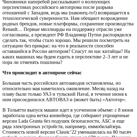
Чиновники наперебой рассказывают о волнующих
перспективах российского автопрома после разрыва
отношений с Западом, ведь мы (наконец-то!) возвращается к
технологической суверенности. Нам обещают возрождение
родных брендов, новые платформы, сохранение производства
Renault… Первые миллиарды на поддержку отрасли уже
согласованы, а президент РФ Владимир Путин распорядился
сделать так, чтобы стало хорошо. Мы решили посмотреть на
ситуацию без прикрас: на что в реальности способен
оставшийся в России автопром? Спасут ли нас китайцы? На
каких машинах мы будем ездить в перспективе 2–3 лет и не
пора ли отменять пошлины?
Что происходит в автопроме сейчас
Большая часть российских автозаводов остановлены, но
относительно мая наметилось оживление. Месяц назад на
плаву были только УАЗ и тульский Haval, в течение июня к
ним присоединился АВТОВАЗ и (может быть) «Автотор».
В Тольятти выпуск машин идет в усеченном объеме: с 8 июня
заработала одна ветка конвейера, где собирают упрощенные
версии Lada Granta без подушек безопасности, АБС и еще
ряда электронных устройств, например, иммобилайзера.
Стоимость новой версии Classic’22 уменьшилась на 80 тысяч