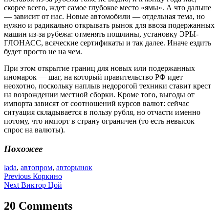
скорее всего, ждет самое глубокое место «ямы». А что дальше
— зависит от нас. Новые автомобили — отдельная тема, но
нужно и радикально открывать рынок для ввоза подержанных
машин из-за рубежа: отменять пошлины, установку ЭРЫ-
ГЛОНАСС, всяческие сертификаты и так далее. Иначе ездить
будет просто не на чем.
При этом открытие границ для новых или подержанных
иномарок — шаг, на который правительство РФ идет
неохотно, поскольку наплыв недорогой техники ставит крест
на возрождении местной сборки. Кроме того, выгоды от
импорта зависят от соотношений курсов валют: сейчас
ситуация складывается в пользу рубля, но отчасти именно
потому, что импорт в страну ограничен (то есть невысок
спрос на валюты).
Похожее
lada
,
автопром
,
авторынок
Навигация
Previous
Коркино
Next
Виктор Цой
по
записям
20 Comments