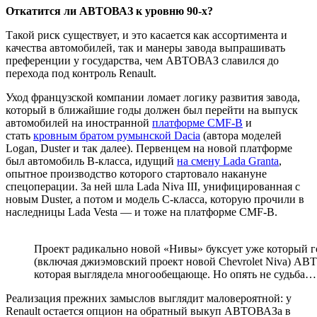
Откатится ли АВТОВАЗ к уровню 90-х?
Такой риск существует, и это касается как ассортимента и
качества автомобилей, так и манеры завода выпрашивать
преференции у государства, чем АВТОВАЗ славился до
перехода под контроль Renault.
Уход французской компании ломает логику развития завода,
который в ближайшие годы должен был перейти на выпуск
автомобилей на иностранной
платформе CMF-B
и
стать
кровным братом румынской Dacia
(автора моделей
Logan, Duster и так далее). Первенцем на новой платформе
был автомобиль В-класса, идущий
на смену Lada Granta
,
опытное производство которого стартовало накануне
спецоперации. За ней шла Lada Niva III, унифицированная с
новым Duster, а потом и модель С-класса, которую прочили в
наследницы Lada Vesta — и тоже на платформе CMF-B.
Проект радикально новой «Нивы» буксует уже который г
(включая джиэмовский проект новой Chevrolet Niva) А
которая выглядела многообещающе. Но опять не судьба…
Реализация прежних замыслов выглядит маловероятной: у
Renault остается опцион на обратный выкуп АВТОВАЗа в