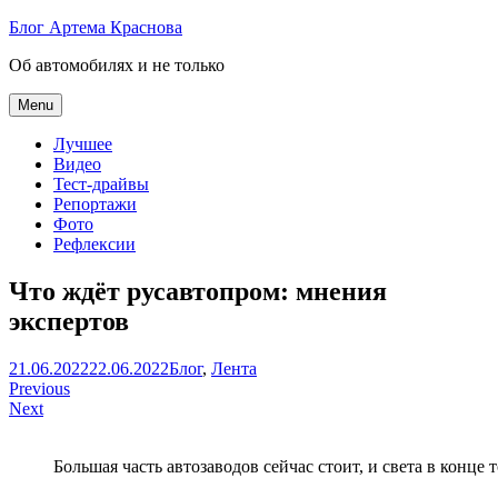
Skip
Блог Артема Краснова
to
Об автомобилях и не только
content
Menu
Лучшее
Видео
Тест-драйвы
Репортажи
Фото
Рефлексии
Что ждёт русавтопром: мнения
экспертов
Артем
21.06.2022
22.06.2022
Блог
,
Лента
Навигация
Краснов
Previous
Next
по
записям
Большая часть автозаводов сейчас стоит, и света в конце 