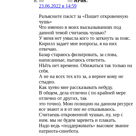
ЯРиК
:
23.06.2022 в 14:59
Разъясните пжлст за «Пишет откровенную
чушь»
Что именно в моих высказываниях под
данной темой считаешь чушью?
У меня нет умысла кого то заткнуть за пояс.
Кирилл задает мне вопросы, я на них
отвечаю.
Базар стараюсь фильтровать, за слова,
написанные, пытаюсь ответить.
НЫть нет времени. Обижаться так только на
себя.
А не на всех тех кто за, а вернее кому не
стыдно.
Как хуево мне рассказывать небуду.
В общем, дела отлично ( по крайней мере
отлично от других, так
это точно). Мою позицию на данном ресурсе
все знают и я от нее не отказываюсь.
Считаешь откровенной чушью, ну, хер с
ним. мы не будем зареветь и плакать.
Надо ведь «поддерживать» высокое звание
патриота-синебота.