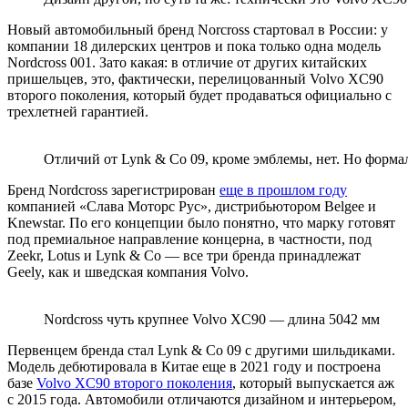
Новый автомобильный бренд Norcross стартовал в России: у
компании 18 дилерских центров и пока только одна модель
Nordcross 001. Зато какая: в отличие от других китайских
пришельцев, это, фактически, перелицованный Volvo XC90
второго поколения, который будет продаваться официально с
трехлетней гарантией.
Отличий от Lynk & Co 09, кроме эмблемы, нет. Но форма
Бренд Nordcross зарегистрирован
еще в прошлом году
компанией «Слава Моторс Рус», дистрибьютором Belgee и
Knewstar. По его концепции было понятно, что марку готовят
под премиальное направление концерна, в частности, под
Zeekr, Lotus и Lynk & Co — все три бренда принадлежат
Geely, как и шведская компания Volvo.
Nordcross чуть крупнее Volvo XC90 — длина 5042 мм
Первенцем бренда стал Lynk & Co 09 с другими шильдиками.
Модель дебютировала в Китае еще в 2021 году и построена
базе
Volvo XC90 второго поколения
, который выпускается аж
с 2015 года. Автомобили отличаются дизайном и интерьером,