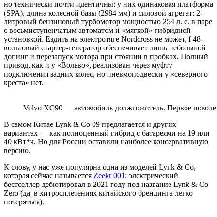
но технически почти идентичны: у них одинаковая платформа
(SPA), длина колесной базы (2984 мм) и силовой агрегат: 2-
литровый бензиновый турбомотор мощностью 254 л. с. в паре
с восьмиступенчатым автоматом и «мягкой» гибридной
установкой. Ездить на электротяге Nordcross не может, f 48-
вольтовый стартер-генератор обеспечивает лишь небольшой
допинг и перезапуск мотора при стоянии в пробках. Полный
привод, как и у «Вольво», реализован через муфту
подключения задних колес, но пневмоподвески у «северного
креста» нет.
Volvo XC90 — автомобиль-должгожитель. Первое поколени
В самом Китае Lynk & Co 09 предлагается и других
вариантах — как полноценный гибрид с батареями на 19 или
40 кВт*ч. Но для России оставили наиболее консервативную
версию.
К слову, у нас уже популярна одна из моделей Lynk & Co,
которая сейчас называется
Zeekr 001
: электрический
бестселлер дебютировал в 2021 году под название Lynk & Co
Zero (да, в хитросплетениях китайского брендинга легко
потеряться).