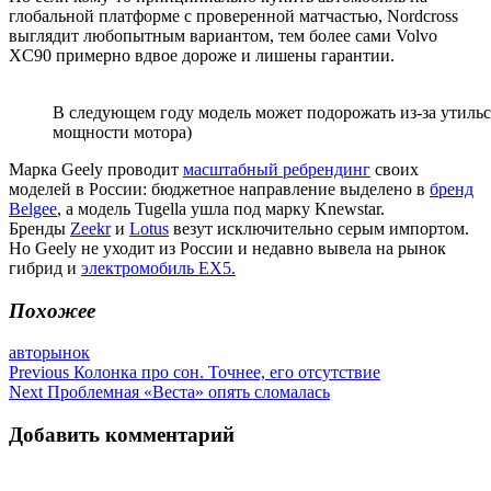
глобальной платформе с проверенной матчастью, Nordcross
выглядит любопытным вариантом, тем более сами Volvo
XC90 примерно вдвое дороже и лишены гарантии.
В следующем году модель может подорожать из-за утильсбо
мощности мотора)
Марка Geely проводит
масштабный ребрендинг
своих
моделей в России: бюджетное направление выделено в
бренд
Belgee
, а модель Tugella ушла под марку Knewstar.
Бренды
Zeekr
и
Lotus
везут исключительно серым импортом.
Но Geely не уходит из России и недавно вывела на рынок
гибрид и
электромобиль EX5.
Похожее
авторынок
Навигация
Previous
Колонка про сон. Точнее, его отсутствие
Next
Проблемная «Веста» опять сломалась
по
записям
Добавить комментарий