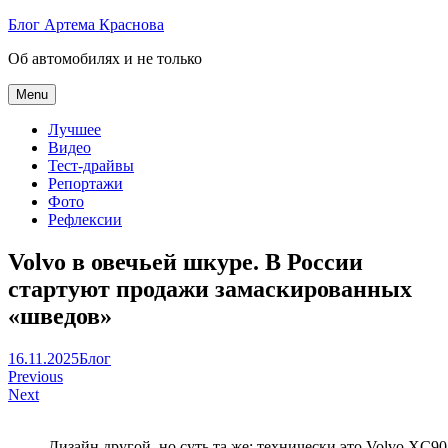
Skip
Блог Артема Краснова
to
Об автомобилях и не только
content
Menu
Лучшее
Видео
Тест-драйвы
Репортажи
Фото
Рефлексии
Volvo в овечьей шкуре. В России
стартуют продажи замаскированных
«шведов»
Артем
16.11.2025
Блог
Навигация
Краснов
Previous
Next
по
записям
Дизайн другой, но суть та же: технически это Volvo XC90