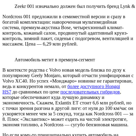
Zeekr 001 изначально должен был получить бренд Lynk &
Nordcross 001 предложили в семиместной версии и сразу в
богатой комплектации: навороченная мультимедийная
система, премиум-акустика Bose, четырехзонный климат-
контроль, кожаный салон, продвинутый адаптивный круиз-
контроль, зимний пакет, сиденья с подогревом, вентиляцией и
массажем. Цена — 6,29 млн рублей.
Автомобиль метит в премиум-сегмент
В контексте родства с Volvo новая модель близка по духу к
популярному Geely Monjaro, который отчасти унифицирован с
Volvo XC40. Но успех «Монджаро» новинке не гарантирован,
ведь и конкурентов немало, от
более доступного Hongqi
HS7
до сравнимых по цене
последовательных гибридов
,
которые обеспечивают куда лучшую динамику и
экономичность. Скажем, Exlantix ET стоит 6,6 млн рублей, но
с точки зрения разгона в другой лиге: от нуля до 100 км/час он
ускоряется менее чем за 5 секунд, тогда как Nordcross 001 — за
8. Плюс «Экслантикс» может ездить на чистой электротяге,
экономя топливо, а Nordcross — сугубо бензиновая машина.
Но если кому-то принципиально купить автомобиль на