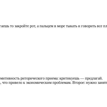
гаешь то закройте рот, а пальцем в море тыкать и говорить все п
римитивность риторического приема: критикуешь — предлагай.
о, что привело к экономическим проблемам. Второе: нужно заня