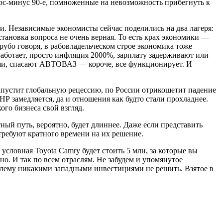
плюс-минус 90-е, помноженные на невозможность прибегнуть к
и. Независимые экономисты сейчас поделились на два лагеря:
становка вопроса не очень верная. То есть крах экономики —
Грубо говоря, в рабовладельческом строе экономика тоже
работает, просто инфляция 2000%, зарплату задерживают или
 уши, спасают АВТОВАЗ — короче, все функционирует. И
 запустит глобальную рецессию, по России отрикошетит падение
НР замедляется, да и отношения как будто стали прохладнее.
ого бизнеса свой взгляд.
ый путь, вероятно, будет длиннее. Даже если представить
ребуют кратного времени на их решение.
условная Toyota Camry будет стоить 5 млн, за которые вы
но. И так по всем отраслям. Не забудем и упомянутое
облему никакими западными инвестициями не решить. Взятое в