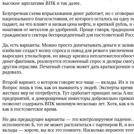
высокие зарплатами ВПК и так далее.
Безупречная схема впрыскивания денег работает, но с оговор
национального благосостояния, от которого осталось на одну 
падают, на что влияет и низкая цена нефти, и крепкий рубль, 
ништяков от металлов до удобрений. Проще говоря, традиционн
гражданского сектора беспрецедентный для постсоветской Рос
Да, есть варианты. Можно просто допечатывать деньги и залив
изобилие создаст волну спроса и повод для резкого увеличени
выросших утильсборов, но ввиду кризиса неплатежеспособнос
денег-фантиков, реализуется отложенный спрос и дилеры смогу
другим отраслям. Печатный станок может дать краткосрочное об
радовало.
Второй вариант, о котором говорят все чаще — вклады. Их и та
Вопрос лишь в том, как их выманить у людей. Эксперты время 
жестких мер не потребуется. Тут сработает принцип лисы Алис
предприятий, и доморощенные инвесторы добровольно прикопа
позволит содержать ВПК минимум несколько лет. Хотя, как я п
как в постсоветское время.
Но два предыдущие варианты — это контролируемое падение. Ес
исполнителю Б, тот не может расплатиться с партнером В, и в
вклады — короче, вы все это помните. Насколько вероятен этот