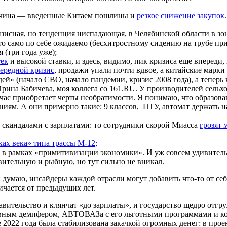
ричина — введенные Китаем пошлины и
резкое снижение закупок
ризисная, но тенденция ниспадающая, в Челябинской области в з
что само по себе ожидаемо (бесхитростному сидению на трубе при
 (три года уже);
тек
и высокой ставки, и здесь, видимо, пик кризиса еще впереди,
чередной кризис
, продажи упали почти вдвое, а китайские марки
ей» (начало СВО, начало пандемии, кризис 2008 года), а теперь к
рина Бабичева, моя коллега со 161.RU. У производителей сель
час приобретает черты необратимости. Я понимаю, что образов
иям. А они примерно такие: 9 классов, ПТУ, автомат держать 
с скандалами с зарплатами: то сотрудники скорой Миасса
грозят
ках века» типа трассы М-12;
в в рамках «примитивизации экономики». И уж совсем удивите
вительную и рыбную, но тут сильно не вникал.
 думаю, инсайдеры каждой отрасли могут добавить что-то от себя
ичается от предыдущих лет.
ительство и клянчат «до зарплаты», и государство щедро отгру
ивным демпфером, АВТОВАЗа с его льготными программами и ко
е 2022 года была стабилизована закачкой огромных денег: в пр