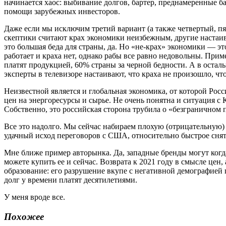
начинается хаос: выбивание долгов, бартер, преднамеренные б
помощи зарубежных инвесторов.
Даже если мы исключим третий вариант (а также четвертый, пя
скептики считают крах экономики неизбежным, другие настаиваю
это большая беда для страны, да. Но «не-крах» экономики — эт
работает и краха нет, однако рабы все равно недовольны. При
платят продукцией, 60% страны за черной бедности. А в оста
эксперты в телевизоре настаивают, что краха не произошло, чт
Неизвестной является и глобальная экономика, от которой Росс
цен на энергоресурсы и сырье. Не очень понятна и ситуация с 
Собственно, это российская сторона трубила о «безграничном 
Все это надолго. Мы сейчас набираем плохую (отрицательную) 
удачный исход переговоров с США, относительно быстрое сня
Мне ближе пример авторынка. Да, западные бренды могут когда-
можете купить ее и сейчас. Возврата к 2021 году в смысле цен
образование: его разрушение вкупе с негативной демографией
долг у времени платят десятилетиями.
У меня вроде все.
Похожее