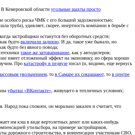
. В Кемеровской области
угольные шахты просто
оне особого риска ЧМК с его большой задолженностью;
шла труба), удивляет, скорее, инертность компании в борьбе с
 когда застройщики останутся без оборотных средств;
 как будто
включили заднюю
. И да, такое уже бывало, но
ак будто без явного повода;
хозтехники
такое же затоваривание
, как у автодилеров;
ание имеет отложенный эффект на экономику, но сфера хорошо
научим. Про
катастрофу в педвузе
писал (и, видимо, еще вернусь
 массовым увольнением
, то
в Самаре их сокращают,
то
в центре
льны
убытки «ВКонтакте»
, живущего в тепличных условиях;
. Народ пока спокоен, он морально закален и считает, что
жает им кэш в виде вертолетных денег или каких-нибудь
мпенсацией утильсбора, на примере застройщиков,
оекты дорожного строительства, в компенсации участникам СВО,