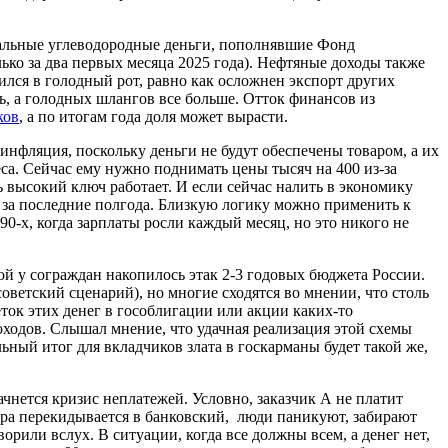
 шальные углеводородные деньги, пополнявшие Фонд
ько за два первых месяца 2025 года). Нефтяные доходы также
ился в голодный рот, равно как осложнен экспорт других
ь, а голодных шлангов все больше. Отток финансов из
ков
, а по итогам года доля может вырасти.
инфляция, поскольку деньги не будут обеспечены товаром, а их
еса. Сейчас ему нужно поднимать цены тысяч на 400 из-за
ть высокий ключ работает. И если сейчас налить в экономику
и за последние полгода. Близкую логику можно применить к
90-х, когда зарплаты росли каждый месяц, но это никого не
шой у сограждан накопилось этак 2-3 годовых бюджета России.
оветский сценарий), но многие сходятся во мнении, что столь
ток этих денег в гособлигации или акции каких-то
одов. Слышал мнение, что удачная реализация этой схемы
ный итог для вкладчиков злата в госкарманы будет такой же,
чнется кризис неплатежей. Условно, заказчик А не платит
тора перекидывается в банковский, люди паникуют, забирают
рили вслух. В ситуации, когда все должны всем, а денег нет,