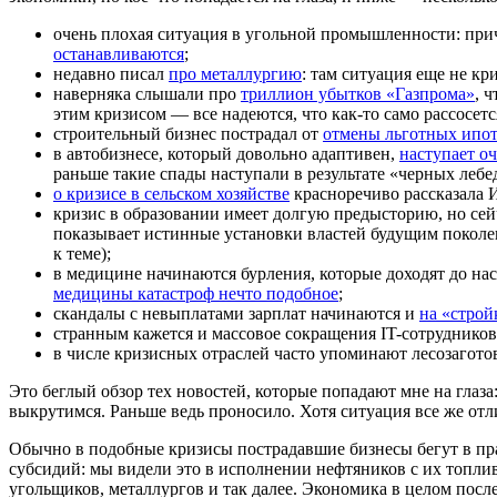
очень плохая ситуация в угольной промышленности: п
останавливаются
;
недавно писал
про металлургию
: там ситуация еще не к
наверняка слышали про
триллион убытков «Газпрома»
, 
этим кризисом — все надеются, что как-то само рассосется
строительный бизнес пострадал от
отмены льготных ипо
в автобизнесе, который довольно адаптивен,
наступает о
раньше такие спады наступали в результате «черных лебед
о кризисе в сельском хозяйстве
красноречиво рассказала И
кризис в образовании имеет долгую предысторию, но сей
показывает истинные установки властей будущим поколен
к теме);
в медицине начинаются бурления, которые доходят до на
медицины катастроф нечто подобное
;
скандалы с невыплатами зарплат начинаются и
на «строй
странным кажется и массовое сокращения IT-сотруднико
в числе кризисных отраслей часто упоминают лесозагото
Это беглый обзор тех новостей, которые попадают мне на глаза:
выкрутимся. Раньше ведь проносило. Хотя ситуация все же отл
Обычно в подобные кризисы пострадавшие бизнесы бегут в прав
субсидий: мы видели это в исполнении нефтяников с их топл
угольщиков, металлургов и так далее. Экономика в целом посл