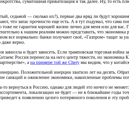
анкротства, суматошная приватизация и так далее. Ну, то есть 
тый, седьмой — сколько их?), первые два вряд ли будут хорошим
т, что запас прочности еще есть. А я тут подумал, что сама по
о тоже не гарантия хорошей жизни лично для меня или для вас. 
менительно к нашим реалиям можно представить, что экономика 
льном все нормально: банки получают своё, «Газпром» тащат за
о даже верно.
ия зависела и будет зависеть. Если трамповская торговая война
Китаем: Россия перенесла на него центр тяжести, но экономика К
партнерстве», а
на примере той же Chery
мы видим, что у китайск
инерцию. Положительной инерции хватило лет на десять. Обратн
тие санкций и оживление экономики, накопленные проблемы пот
то вернуться в Россию, однако для людей это ничего не меняет: 
, ассортимента, локализации не будет — не в ближайшие годы точ
 приведет к появлению целого потерянного поколения и эту пр