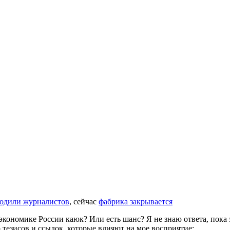
одили журналистов
, сейчас
фабрика закрывается
 экономике России каюк? Или есть шанс? Я не знаю ответа, пока
о тезисов и ссылок, которые влияют на мое восприятие: