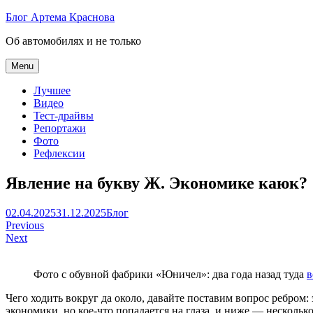
Skip
Блог Артема Краснова
to
Об автомобилях и не только
content
Menu
Лучшее
Видео
Тест-драйвы
Репортажи
Фото
Рефлексии
Явление на букву Ж. Экономике каюк?
Артем
02.04.2025
31.12.2025
Блог
Навигация
Краснов
Previous
Next
по
записям
Фото с обувной фабрики «Юничел»: два года назад туда
в
Чего ходить вокруг да около, давайте поставим вопрос ребром:
экономики, но кое-что попадается на глаза, и ниже — нескольк