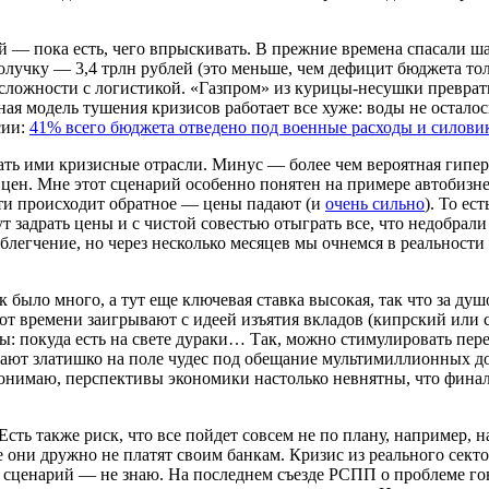
кой — пока есть, чего впрыскивать. В прежние времена спасали
получку — 3,4 трлн рублей (это меньше, чем дефицит бюджета тол
и сложности с логистикой. «Газпром» из курицы-несушки преврат
ая модель тушения кризисов работает все хуже: воды не осталос
сии:
41% всего бюджета отведено под военные расходы и силови
ать ими кризисные отрасли. Минус — более чем вероятная гипер
я цен. Мне этот сценарий особенно понятен на примере автобизн
ти происходит обратное — цены падают (и
очень сильно
). То ес
т задрать цены и с чистой совестью отыграть все, что недобрал
легчение, но через несколько месяцев мы очнемся в реальности 
к было много, а тут еще ключевая ставка высокая, так что за ду
от времени заигрывают с идеей изъятия вкладов (кипрский или с
ы: покуда есть на свете дураки… Так, можно стимулировать пере
ют златишко на поле чудес под обещание мультимиллионных дох
онимаю, перспективы экономики настолько невнятны, что финаль
ть также риск, что все пойдет совсем не по плану, например, на
се они дружно не платят своим банкам. Кризис из реального сек
 сценарий — не знаю. На последнем съезде РСПП о проблеме гово